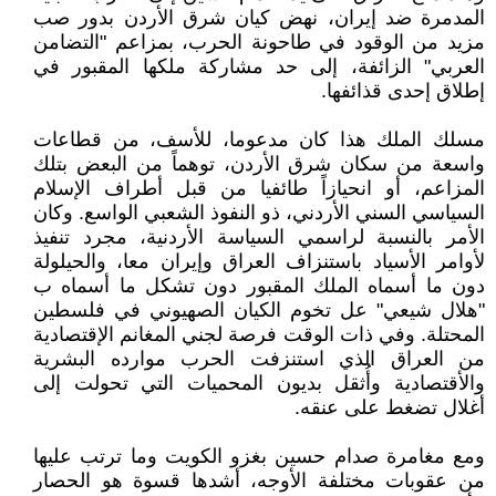
المدمرة ضد إيران، نهض كيان شرق الأردن بدور صب
مزيد من الوقود في طاحونة الحرب، بمزاعم "التضامن
العربي" الزائفة، إلى حد مشاركة ملكها المقبور في
إطلاق إحدى قذائفها.
مسلك الملك هذا كان مدعوما، للأسف، من قطاعات
واسعة من سكان شرق الأردن، توهماً من البعض بتلك
المزاعم، أو انحيازاً طائفيا من قبل أطراف الإسلام
السياسي السني الأردني، ذو النفوذ الشعبي الواسع. وكان
الأمر بالنسبة لراسمي السياسة الأردنية، مجرد تنفيذ
لأوامر الأسياد باستنزاف العراق وإيران معا، والحيلولة
دون ما أسماه الملك المقبور دون تشكل ما أسماه ب
"هلال شيعي" عل تخوم الكيان الصهيوني في فلسطين
المحتلة. وفي ذات الوقت فرصة لجني المغانم الإقتصادية
من العراق الذي استنزفت الحرب موارده البشرية
والأقتصادية وأُثقل بديون المحميات التي تحولت إلى
أغلال تضغط على عنقه.
ومع مغامرة صدام حسين بغزو الكويت وما ترتب عليها
من عقوبات مختلفة الأوجه، أشدها قسوة هو الحصار