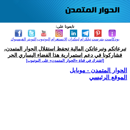
تابعونا على:
بودكاست
بنترست
تيلكرام
لينكدإن
الانستغرام
اليوتيوب
التويتر
الفيسبوك
تبرعاتكم وتبرعاتكن المالية تحفظ استقلال الحوار المتمدن،
فشاركونا في دعم استمرارية هذا الفضاء اليساري الحر
[اشترك في قناة ‫«الحوار المتمدن» على اليوتيوب]
الحوار المتمدن - موبايل
الموقع الرئيسي