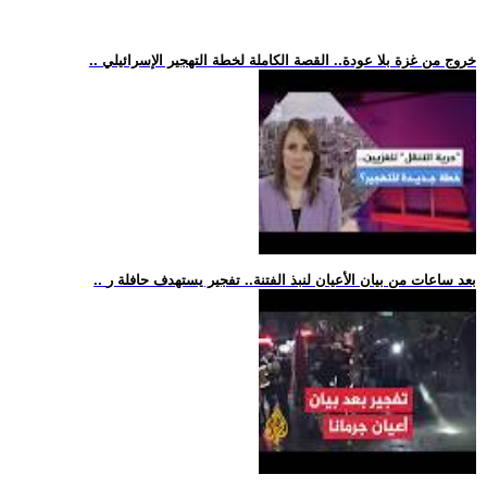
.. خروج من غزة بلا عودة.. القصة الكاملة لخطة التهجير الإسرائيلي
.. بعد ساعات من بيان الأعيان لنبذ الفتنة.. تفجير يستهدف حافلة ر