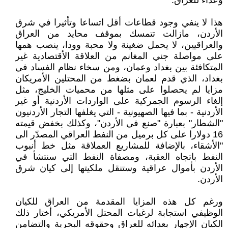
وعداء للعراق.
هذا لا ينفي وجود قطاعات أقل اتساعا وتأثيرا في شرق
الأردن، مازالت تتمسك بموقف محايد من العراق
والعراقيين، لا يحمل ضغينة ولا محبة وودا، ينصب همها
على مواصلة جني المغانم من العلاقة الأقتصادية غير
المتكافئة بين بغداد وعمان، ومن سخاء نظام الفساد في
بغداد، الذي قدم لعمان بضغط من المحتلين الأمريكان
مزايا لم يحصلوا على مثلها من محميات الخليج، مثل
إلغاء الرسوم الجمركية على الواردات الأردنية أو غير
الأردنية - بما فيها الصهيونية - التي يغلفها التجار الأردنيون
"الشطار" بعبارة "صنع في الأردن"، وكذلك بخفض قيمته
16 دولارا على كل برميل من النفط العراقي المصدّر الى
"الأشقاء، بالإضافة للمشاريع العملاقة مثل خط أنبوب
النفط باتجاه العقبة، ومصفاة النفط التي سنتشأ في
الأردن بأموال عراقية وستنقل ملكيتها إلى كيان شرق
الأردن.
ورغم كل هذه المزايا المقدمة من العراق للكيان
الوظيفي استجابة لرغبات المحتل الأمريكي، أختار ذلك
الكيان الإجهار بعدائه للعراق وحقوقه البحرية والتضامن