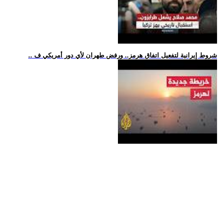
.. شروط إيرانية لتفعيل اتفاق هرمز.. ورفض طهران لأي دور أمريكي ف