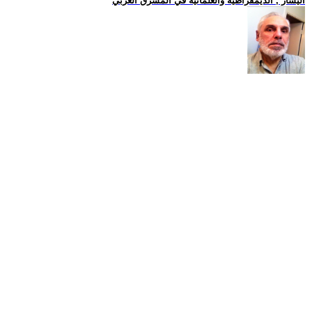
اليسار , الديمقراطية والعلمانية في المشرق العربي