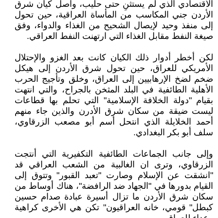
الأقتصادي الذي لم يستثنِ حتى حليب، واصل كيان شرق
الأردن جني المكاسب من المأساة العراقية، حين تحول
إلى منفذ وحيد لإيصال الشحيح من الغذاء والدواء، وفق
صيغة النفط مقابل الغذاء التي ارتهنت النفط العراقي.
لكن أخطر أدوار ذلك الكيان كانت بعد الغزو والإحتلال
الأمريكي للعراق، حين تحول شرق الأردن إلى هيكل
ضخم لضخ الإرهابيين إلى العراق، وخلق وتأجيج الحرب
الأهلية الطائفية في البلد المثخن بالجراح، والتي انتهت
بقيام "دولة الخلافة الإسلامية" التي تحلم بها قطاعات
ليست ضيقة من سكان شرق الأدرن والذين جاء منهم
أحمد الخلايلة الذي انتحل أسم أبو مصعب الزرقاوي،
سلف أبو بكر البغدادي.
وإلى جانب الجماعات الطائفية التكفيرية التي أنتجت
الزرقاوي، وترى ان الغالبية من الشعب العراقي قد
"انشقت عن الإسلام وصارت "تعبد القبور" وتتوق إلى
القيام بدورها في "الجهاد ضد الرافضة"، هناك أوساط من
سكان شرق الأردن ما تزال أسيرة عبادة صدام حسين
كبطل" قومي، خانه العراقيون" تكن هي الأخرى كراهية