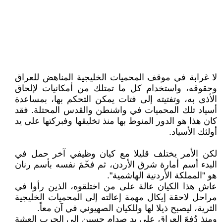
لا غرابة في موقف المحميات الخليجية المناهض للعراق
وحقوقه، واستخدام كل ما تمتلك من أمكانيات لإلحاق
الأذى به، وتفتيته إلى فتات يمكن التحكم بها، بمساعدة
أسياد تلك المحميات في واشنطن والقدس المحتلة. فقد
كان هذا هو الدور المنوط بها منذ تخليقها وفبركتها على يد
أولئك الأسياد.
لكن الأمر يختلف قليلا مع كيان وظيفي آخر حمل في
البدء أسم أمارة شرق الأردن، ثم فخّمَ نفسه بأسم رنان
هو "المملكة الأردنية الهاشمية".
عاش هذا الكيان عالة على من اختلقوه، الذين رأوا في
مراحل لاحقة إيكال مهمة إعالته إلى المحميات الخليجية
الثرية، ليصبح ذيلا لها وللكيان الصهيوني في آن معاً.
ومنذ دُفعَ العراق على يد صدام حسين إلى الحرب العبثية