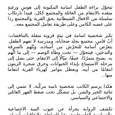
تتحوّل براءة الطفل اسامة المكبوتة إلى هوسٍ ورغبةٍ
متقدة بالانتقام من العائلة والمجتمع ككل، فيبدا بارتكاب
سلسلة من الافعال الشيطانية بحق القرية والمجتمع ردا
على غضبه الكامن وعلى طريقة تعامل المجتمع معه..
تكبر شخصية اسامة في بيئةٍ قروية مثقلة بالتناقضات:
أبٌ قاسٍ، مجتمع يجلد ضحاياه، ومدرسة لا تفهم الطفل.
يتعرّض أسامة للتحرّش من أستاذه، ويُتّهم بالسرقة
والتدخين، فيتحوّل — تحت وطأة الوصم — إلى ما اتُّهم
به. يصبح متمرّدًا، عنيفًا، ميّالًا إلى الانتقام، حتى يصل إلى
مرحلة الاستمتاع بإيذاء الحيوانات وحرق شجرة الزيتون
انتقامًا من أبيه. وبعطل مواتير كهرباء القرية انتقاما
منها...
هكذا يرسم الكاتب شخصية نامية مركّبة، لا تنتمي إلى
ثنائية الخير والشر، بل تتشكّل تحت ضغط القهر العائلي
والاجتماعي والسياسي.
تكشف الرواية بجرأة عن عيوب البنية الاجتماعية
والسياسية الفلسطينية: نقدٌ للسلطة ولاتفاقيات أوسلو،