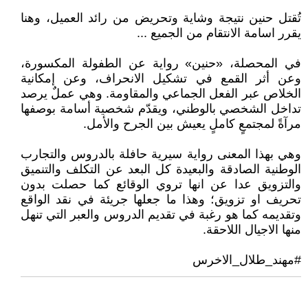
تُقتل حنين نتيجة وشاية وتحريض من رائد العميل، وهنا
يقرر اسامة الانتقام من الجميع ...
في المحصلة، «حنين» رواية عن الطفولة المكسورة،
وعن أثر القمع في تشكيل الانحراف، وعن إمكانية
الخلاص عبر الفعل الجماعي والمقاومة. وهي عملٌ يرصد
تداخل الشخصي بالوطني، ويقدّم شخصية أسامة بوصفها
مرآةً لمجتمعٍ كاملٍ يعيش بين الجرح والأمل.
وهي بهذا المعنى رواية سيرية حافلة بالدروس والتجارب
الوطنية الصادقة والبعيدة كل البعد عن التكلف والتنميق
والتزويق عدا عن انها تروي الوقائع كما حصلت بدون
تحريف او تزويق؛ وهذا ما جعلها جريئة في نقد الواقع
وتقديمه كما هو رغبة في تقديم الدروس والعبر التي تنهل
منها الاجيال اللاحقة.
#مهند_طلال_الاخرس