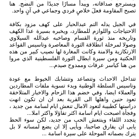
ويسترجع صداقاته، ويبدأ مسارًا جديدًا من النضج. هنا
تصبح المقاومة فعلَ خلاصٍ فردي وجماعي في آنٍ واحد.
في الجبل يدله التم عبدالحبار على كهف مزود بكافة
الاحتياجات واللوازم للمطارد، ويخبره بسيرة عذا الكهف
وتاريخه منذ ثورة القسام وصاخبه عبدالله السيلاوي
وصولا لمرخلة انطلاقة الثورة المعاصرة وتاسيس القواعد
الارتكازية والامنة وكانت المغارة لها نصيب كبير من هذه
الحكتية ومن سيرة ابطال الثورة الفلسطينية الذي مروا
من هنا كياسر عرفات وممدوح صيدم...
تتداخل الاحداث وتتصاعد وتتشابك الخيوط مع عودة
وتاسيس السلطة الوطنية وبدء تسوية ملفات المطاردين
والعملاء ايضا، وفي خضم هذا الزحام والاخبار المتلاخقة
تعود حنين واهلها الى القرية بعد ان ان تكون انهت
دراستها كطبيبة لتعود الامال تنعش ايام لسامة من جديد ،
وفجأة اصبحت ايام اسامة اكثر تفاؤلا واكثر املا...
يتجدد اللقاء وينتعش الحب من جديد، لكن سوء الحظ
يابى ان يفارق صاحبنا، ويأيى إلا ان يضع لمساته لا بل
يترك بصماته الموحلة على سيرة اسامة ...