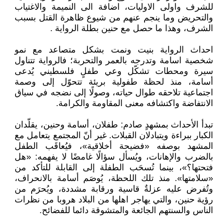
للشرف واولى الاوليات، اضافة الى النميمة والاغتياب
والتحريض وما ينجم عنهم من شيوع ظاهرة القتل بسبب
الشرف، وهذا ما حصل مع حنين بطلة الرواية .
احداث الرواية بنيت ونمت بشكل متصاعد مع نمو
شخصية اسامة وتدرجه بالعمر والتحربة؛ فالرواية تتناول
سيرة ومحطات تشكّل وعي طفلٍ فلسطيني يُدعى
أسامة، منذ لحظة طفولية بريئة تتحوّل إلى وصمة
اجتماعية تلاحقه طوال حياته، وصولًا إلى نضجه في سياق
الانتفاضة واكتشافه معنى المقاومة والكرامة.
تبدأ الأحداث بمشهدٍ صادم: طفلان، أسامة وحنين، يقلّدان
الكبار ببراءة ويتبادلان القبلات. غير أنّ المجتمع يتعامل مع
المشهد بوصفه «فضيحة أخلاقية»، فيُعاقَب الطفل
بالضرب والإهانات، ويُسأل سؤالًا غامضًا لا يفهمه: «هل
فتحتها؟»، بينما تُسحَب الطفلة إلى القابلة للتأكد من
«سلامتها». منذ تلك اللحظة، يُوصَم أسامة بالانحراف،
وتُفرض عليه عزلةٌ قاسية ورقابة مشددة، ويُحرَم من
رؤية حنين، والتي يهاجر اهلها من البلاد هروبا من نظرات
الناس والسنتهم الجائعة والمتشوقة دائما للفضائح.