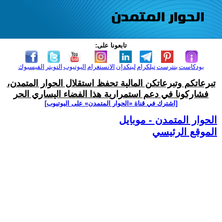
تابعونا على:
بودكاست
بنترست
تيلكرام
لينكدإن
الانستغرام
اليوتيوب
التويتر
الفيسبوك
تبرعاتكم وتبرعاتكن المالية تحفظ استقلال الحوار المتمدن،
فشاركونا في دعم استمرارية هذا الفضاء اليساري الحر
[اشترك في قناة ‫«الحوار المتمدن» على اليوتيوب]
الحوار المتمدن - موبايل
الموقع الرئيسي