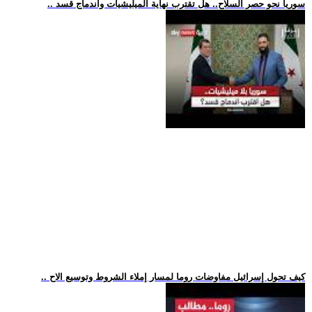
.. سوريا نحو حصر السلاح.. هل تقترب نهاية الميليشيات واندماج قسد
.. كيف تحول إسرائيل مفاوضات روما لمسار إملاء الشروط وتوسيع الاح