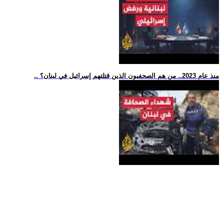
.. منذ عام 2023.. من هم الصحفيون الذين قتلتهم إسرائيل في لبنان؟