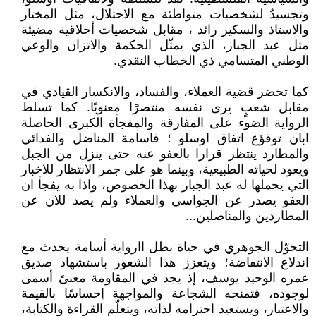
وتجسيدٌ لشخصيات متواطئة مع الاحتلال، مثل المختار
والاستاذ والسكير رائد ، مقابل شخصيات أخلاقية مضيئة
مثل عبد الجبار، الذي يمثّل الحكمة والاتزان والوعي
الوطني المتسامي ذي الخطاب النقدي.
كما تحضر قضية العملاء، والفساد، والانكسار القيادي في
مقابل شعبٍ يرى نفسه منتصرًا معنويًا. كما تسلط
الرواية الضوء على المفارقة والمفجأة الكبرى الحاصلة
ابان توقؤع اتفاق اوسلو ؛ فاسامة المناضل والفدائي
والمطارد ينتظر قرارا بالعفو عنه حتى ينزل من الجبل
ويعود لحياته الطبيعية، وبينما هو على جمر الانتظار للاخبار
التي يحملها له عبد الجبار بهذا الخصوص، واذا به يفجأ ان
العفو يصدر عن الجواسي والعملاء ولم يصد للان عن
المطاردين والمناصلين...
التحوّل الجوهري في حياة بطل اارواية أسامة يحدث مع
اندلاع الانتفاضة؛ ويتعزز هذا الشعور باستشهاد صديق
عمره الوحيد يوسف، إذ يجد في المقاومة معنىً أسمى
لوجوده، فتمنحه الشجاعة والمواجهة إحساسًا بالقيمة
والاعتبار، ويستعيد احترامه لذاته، ويتعلّم القراءة والكتابة،