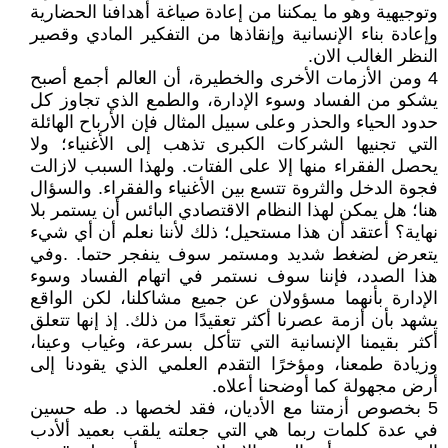
وتوجيهية وهو ما يمكننا من إعادة صياغة أهدافنا الحضارية
وإعادة بناء الإنسانية وإنقاذها من التفكير المادي وقصير
النظر الغالب الان.
4 ومن الأزمات الأخرى والخطيرة، أن العالم أجمع أصبح
يشكو من الفساد وسوء الإدارة، والطمع الذي تجاوز كل
حدود الحياء والحذر وعلى سبيل المثال فإن الأرباح الهائلة
التي تجنيها الشركات الكبرى تذهب إلى الأغنياء؛ ولا
يحصل الفقراء منها إلا على الفتات. ولهذا السبب لازالت
فجوة الدخل والثروة تتسع بين الأغنياء والفقراء. والسؤال
هنا؛ هل يمكن لهذا النظام الاقتصادي البائس أن يستمر بلا
نهاية؟ أعتقد أن هذا مستحيل؛ ذلك لأننا نعلم أن أي شيء
يتعرض لضغط شديد ومستمر سوف ينفجر حتما. .وفي
هذا الصدد، فإننا سوف نستمر في اتهام الفساد وسوء
الإدارة بأنهما مسؤولان عن جميع مشاكلنا، لكن الواقع
يشهد بأن أزمة عصرنا أكثر تعقيدًا من ذلك. إذ إنها تتعلق
أكثر بقيمنا الإنسانية التي تتأكل بسرعة، وغياب وعينا،
وزيادة طمعنا، ومؤخرًا التقدم العلمي الذي يقودنا إلى
أرض مجهولة كما أوضحنا أعلاه.
5 بخصوص أزمتنا مع الأديان، فقد لخصها د. طه حسين
في عدة كلمات ربما هي التي جعلته يلقب بعميد ألأدب