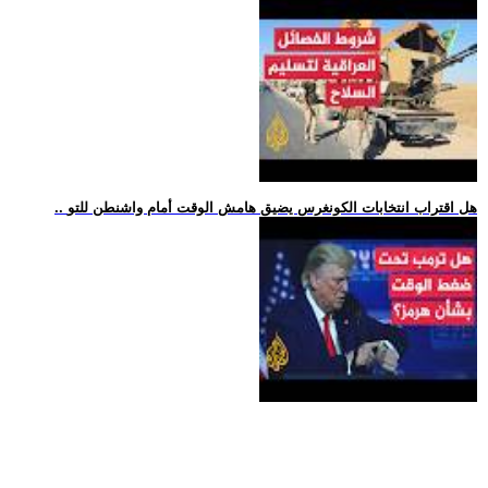
.. هل اقتراب انتخابات الكونغرس يضيق هامش الوقت أمام واشنطن للتو