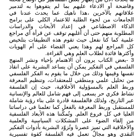
وفاضحة أو الادعاء عليهم بما لم يتفوهوا به لتدمير
علاقاتهم بالآخرين ،هذا ناهيك عما يحدث عندنا في
الجامعات من لجوء الطلبة للاعتماد الكلي على برامج
الذكاء الاصطناعي في إعداد الأبحاث والدراسات
المطلوبة منهم حتى أن أغلبهم توقف عن قرأة أي مراجع
علمية كما كنا نفعل حيث تقوم هذه التطبيقات بتلخيص
كل المراجع لهم وهذا يعني القضاء على أم الهويات
وأكثرها فائدة لطلاب العلم وهي القراءة.
3 -بعض الكتاب يرون أن الاهتمام بإحياء ونشر المنهج
الفلسفي في التفكير يمكن أن يساعد البشرية على انقاذ
نفسها وقيمها وذلك من خلال ما يقوم به الفكر الفلسفي
من تحليل علمي ومنطقي للمعتقدات، وتنظيم المعرفة
وربط العلم بالمسؤولية الأخلاقية، حيث إن الفلسفة
نشاط فكري حر يسعى إلى فهم شامل للعالم والإنسانية
عبر التاريخ، ولذلك فالفلسفة قادرة على بناء رؤية شاملة
للمستقبل وربط المعرفة بالفعل كما تعلمنا في دراساتنا
العليا في كل فروع العلم. وتُمكّننا هذه الأبعاد الفلسفية
من إلقاء الضوء على المشكلات السياسية والعلمية
والأخلاقية التي تميز عصرنا وتُزوّد البشرية بأدوات التفكير
النقدي وهو مجالٌ تعمل فيه الفلسفة كقوة تفسيرية