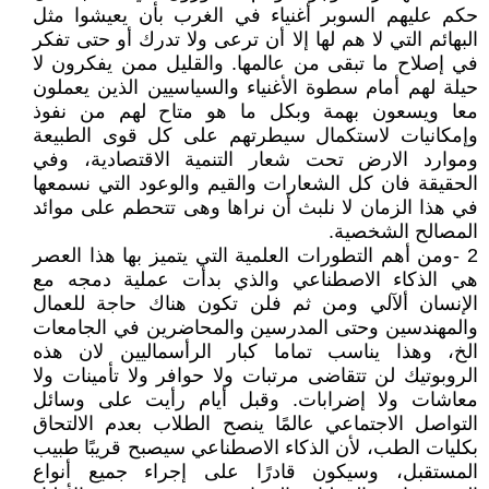
حكم عليهم السوبر أغنياء في الغرب بأن يعيشوا مثل
البهائم التي لا هم لها إلا أن ترعى ولا تدرك أو حتى تفكر
في إصلاح ما تبقى من عالمها. والقليل ممن يفكرون لا
حيلة لهم أمام سطوة الأغنياء والسياسيين الذين يعملون
معا ويسعون بهمة وبكل ما هو متاح لهم من نفوذ
وإمكانيات لاستكمال سيطرتهم على كل قوى الطبيعة
وموارد الارض تحت شعار التنمية الاقتصادية، وفي
الحقيقة فان كل الشعارات والقيم والوعود التي نسمعها
في هذا الزمان لا نلبث أن نراها وهى تتحطم على موائد
المصالح الشخصية.
2 -ومن أهم التطورات العلمية التي يتميز بها هذا العصر
هي الذكاء الاصطناعي والذي بدأت عملية دمجه مع
الإنسان ألآلي ومن ثم فلن تكون هناك حاجة للعمال
والمهندسين وحتى المدرسين والمحاضرين في الجامعات
الخ، وهذا يناسب تماما كبار الرأسماليين لان هذه
الروبوتيك لن تتقاضى مرتبات ولا حوافر ولا تأمينات ولا
معاشات ولا إضرابات. وقبل أيام رأيت على وسائل
التواصل الاجتماعي عالمًا ينصح الطلاب بعدم الالتحاق
بكليات الطب، لأن الذكاء الاصطناعي سيصبح قريبًا طبيب
المستقبل، وسيكون قادرًا على إجراء جميع أنواع