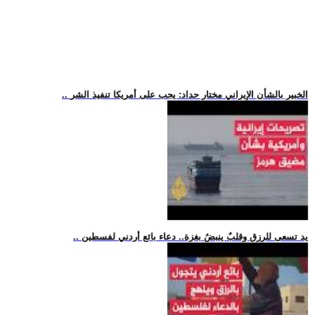
.. الخبير بالشأن الإيراني مختار حداد: يجب على أمريكا تنفيذ الشر
.. يد تسعى للرزق وقلبٌ ينبضُ بغزة.. دعاء بائع أردني لفسطين