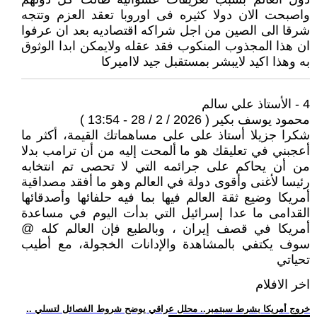
واصبحت الان دولا كثيره فى اوروبا تعقد العزم وتتجه
شرقا الى الصين من اجل شراكه اقتصاديه بعد ان عرفوا
ان هذا المجذوب المنكوب فقد عقله ولايمكن ابدا الوثوق
به وهذا اكيد لايبشر بمستقبل جيد لااميركا
4 - الأستاذ علي سالم
محمود يوسف بكير ( 2026 / 2 / 28 - 13:54 )
شكرا جزيلا أستاذ على على مساهماتك القيمة، أكثر ما
أعجبني في تعليقك هو ما ألمحت إليه من أن ترامب بدلا
من أن يحاكم على جرائمه التي لا تحصى تم انتخابه
رئيسا لأغنى وأقوى دولة في العالم وهو ما أفقد مصداقية
أمريكا وضيع ثقة العالم فيها بما فيه حلفائها وأصدقائها
القدامى ما عدا إسرائيل التي بدأت اليوم في مساعدة
أمريكا في قصف إيران ، وبالطبع فإن العالم كله @
سوف يكتفي بالمشاهدة والإدانات الخجولة، مع أطيب
تحياتي
اخر الافلام
.. خروج أمريكا بشرط سبتمبر.. محلل عراقي يوضح شروط الفصائل لتسلي