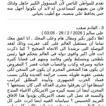
تقدم للمواطن البائس لأن المسؤول الكبير جاهل ولذلك
فان من يعينهم كمساعدين له لابد أن يكونوا أجهل منه
حتى يحافظ على منصبه، مع أطيب تحياتي
3 - القادم صعب
على سالم ( 2026 / 2 / 28 - 03:05 )
اهلا دكتور بكير ومقال هام وعلى المحك , انا اتفق معك
تماما ان مستقبل العالم على كف عفريت وذلك لفقد
البوصله التى ترشدنا الى الاتجاه الصحيح ؟ كما ذكرت
انت فأن اكبر واقوى دوله فى العالم يتحكم فيها رئيس
بلطجى ومتسلط ولص وفاسد ومتهم فى قضايا كثيره
جنائيه وسرقه وكذب واغتصاب فتيات قصر ؟ المفروض
ان يكون هذا الشخص المجرم ان يكون فى السجن لكى
يقضى عقوبه طويله بسبب جرائمه العديده ولكن بسبب
فساد الحزب الجمهورى وتأييده المطلق لترامب
استطاعوا ان يعرقلوا مجرى العداله التى كان يستحقها ؟
المحزن ايضا ان نسبه كبيره من الامريكان الاغبياء السذج
والنسبه قد تصل الى نصف الامريكان يؤيدوا هذا الافاق
العربيد الخسيس ؟ سياساته الغبيه ايضا اثرت على كل
دول العالم بسبب تعريفات عشوائيه طالت كل دولهم