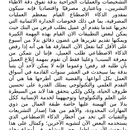
التشخيصات والعمليات الجراحية بدقة تفوق دقة الأطباء
البشريين.، وباعتباري مصرفيًا واقتصاديا فإنه سيكون
بمقدور الذكاء الاصطناع القيام بمعظم العمليات
المصرفية، بما في ذلك فحوصات الجدارة الائتمانية التي
نجريها عندما يتقدم أي عميل بطلب قرض من البنك حيث
يمكن لبعض التطبيقات الان القيام بهذه المهمة الكبيرة
ويمكنها تقديم تقريرها في غضون دقائق بدلًا من أسبوع
على الأقل كما نفعل الآن. المفارقة هنا هي أنه إذا رفض
الذكاء الاصطناعي طلب العميل، فإننا لن نتمكن من
معرفة السبب! وعلينا فقط أن نقوم بمهمة إبلاغ العميل
بأن طلبه قد رفض! وعموما فإنه لا يمكن لأحد أن يتنبأ
بدقة بما سيحدث في العشر سنوات القادمة في أسواق
العمل بكل أنواعها. والقضية التي أطرحها هنا هي أن
التقدم العلمي والتكنولوجي يمتلك القدرة على تحسين
ظروف الحياة، ولكن ولكي يتحقق هذا لابد من السيطرة
علي العلم والتكنولوجيا وتوجيههما لخدمة الإنسانية ككل
بدلا من الهيمنة عليها خاصة طبقة العمال من ذوي
المهارات المحدودة، والأهم من هذا إصدار التشريعات
والتقنيات الي تحد من أخطار الذكاء الاصطناعي الذي
يستخدمه البعض الآن لتشويه الآخرين؛ وكمثال على هذا
ما يحدث الآن من إظهار بعض المشاهير في أوضاع مخلة