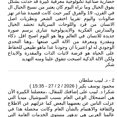
حضارية صناعية تكنولوجية معرفية كبيرة قد حدثت بشكل
يفوق الخيال وما نراه اليوم كان يعتبر من نسيج الخيال ال
في القرن، 19 والفرق كبير حيث كانت قصيدة شاعر تهز
صالونات واليوم تقريبا اختفى الشعر ونظريات اصل
الانسان من قرد واللوحات السريالية تحشد الخيال
والمدارس الفكرية والايديولوجية تتبارى برسم صورة
جديدة للانسان في العالم وها هو اليوم اصبح اقل. ذكاء
ومقدرة ومعرفة من الالة التي صنعها ..وهنا التحدي
الوجودي له لو اعتبرنا ان وجودنا عدا ماهو طبيعي للحفاظ
على الحياة هو فرصة لاثبات الذات والمقدرة والابداع
ولكن الالة الذكية اصبحت تتفوق علينا ومنه التهديد
شكر
2 - د. لبيب سلطان
محمود يوسف بكير ( 2026 / 2 / 27 - 15:35 )
شكرا د. لبيب على إضافتك للمقال، ،معضلتنا الكبيرة الآن
هي اضمحلال الوعي العام بسبب السوشيال ميديا التي
عزلت الناس عن بعضهما البعض كما عزلتهم عن الاطلاع
والثقافة والاهتمام بالشأن العام وكانت محصلة هذا في
عالمنا العربي هي تدهور مستوى الخدمات العامة التي