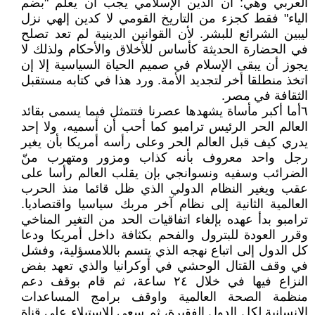
العربي وهي: أن الدين الإسلامي يجب أن يعلم "بضم
الياء" فقط كجزء من التاريخ القومي لا كدين إلهي نزل
ليبين الشرائع للبشر. لأن القوانين الدينية لم تعد تصلح
في الحضارة الحديثة كأساس للأخلاق والأحكام ولذلك لا
يجوز أن يبقى الإسلام في صميم الحياة السياسية إلا إن
اتخذ منطلقا أخر لتجديد الأمة. ورد هذا في كتابه مستقبل
الثقافة في مصر.
٦أما أكبر مأساة يشهدها عصرنا فتتمثل فيما يسمى بقائد
العالم الحر الرئيس ترامبو كما أحب أن أسميه، ولا إحد
يدري كيف قبل العالم الحر وعلى رأسه أمريكا بأن يغير
رجل واحد معروف بأنه كذاب ومزور ومتهرب منّ
الضرائب وسفيه ونسوانجي بإن يقلب العالم رأسا على
عقب ويغير النظام الدولي الذي ظل قائما منذ الحرب
العالمية الثانية إلى نظام آخر مربك سياسيا واقتصاديا.
ترامبو بدأ عهده بإلغاء اتفاقيات الحد من التغير المناخي
وقرر العودة للبترول والفحم بكثافة داخل أمريكا ودعا
كل الدول إلى اتباع نهجه الذي يتسم باللامسؤلية، وفشل
في وقف القتال الوحشي في أوكرانيا والذي تعهد بفض
النزاع فيها في خلال ٢٤ ساعة، ثم قام بوقف دعم
منظمة الصحة العالمية واوقف برامج المساعدات
الإنسانية لكل الدول الفقيرة، ثم سعى للاستيلاء على قناة