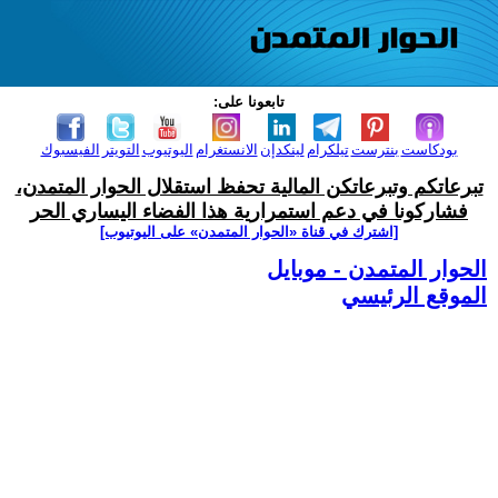
تابعونا على:
بودكاست
بنترست
تيلكرام
لينكدإن
الانستغرام
اليوتيوب
التويتر
الفيسبوك
تبرعاتكم وتبرعاتكن المالية تحفظ استقلال الحوار المتمدن،
فشاركونا في دعم استمرارية هذا الفضاء اليساري الحر
[اشترك في قناة ‫«الحوار المتمدن» على اليوتيوب]
الحوار المتمدن - موبايل
الموقع الرئيسي