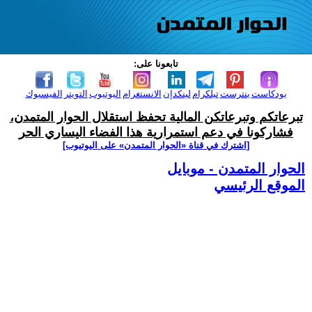
تابعونا على:
بودكاست
بنترست
تيلكرام
لينكدإن
الانستغرام
اليوتيوب
التويتر
الفيسبوك
تبرعاتكم وتبرعاتكن المالية تحفظ استقلال الحوار المتمدن،
فشاركونا في دعم استمرارية هذا الفضاء اليساري الحر
[اشترك في قناة ‫«الحوار المتمدن» على اليوتيوب]
الحوار المتمدن - موبايل
الموقع الرئيسي