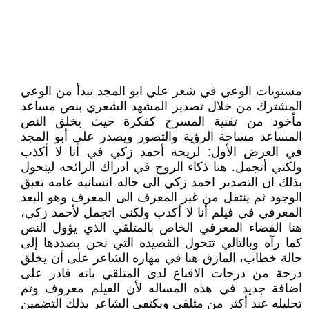
مستويات الوعي في شعر علي ابو المجد تبدأ من الوعي
المشترك من خلال تصدير المشهد الشعري بنص مساعد
مأخوذ من تقنية المسرح كفكرة حيث يخلق النص
المساعد مساحة الرؤية والتصور ويصدر على أبو المجد
في العرض الأول: لريحه أحمد زكي في أنا لا أكذب
ولكني أتجمل. هنا ذكاء الروح في ادراك الرائحه ليتحول
بذلك ان التصدير احمد زكي الى حاله انسانيه عامه تعبق
الوجود ثم ينتقل من غير المعرف الى المعرف وهو البعد
المعرفي في فيلم أنا لا أكذب ولكني اتجمل لأحمد زكي،
هنا الفضاء المعرفي الخاص بالمتلقي الذي يؤول النص
كما رآه وبالتالي تتحول القصيده التي نحن بصددها إلى
حالة خطاب، المازق هنا في مهاره الشاعر على أن يخلق
درجة من درجات الاقناع لدى المتلقي بانه قادر على
اضافة جديد في هذه المساله لأن الفيلم معروف وتم
تحليله عند أكثر من متلقي ويكتفي الشاعر بذلك التضمين