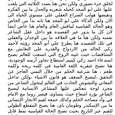
لخلق جزء تصوري ولكن نحن هنا بصدد الثلاثيه التي يلعب
عليها علي ابو المجد كحيله شعريه والجدل ما بين الفكره
ونقيضها هولب الصراع العقلي على مستوى الحياه الى
الان ولكن الذكاء علي ابو المجد هنا بانه بدأ من الخاص
وهو الحاله القياسيه ليناقش العام والعام هنا خاص ايضا
لان كل ما يدور عبر القصيده هو داخل عقل الشاعر
نفسه ولكن هنا ما هي العلاقه ما بين الوجدان والعقلي
في تلك القصيده هنا يطرح علي أبو المجد رؤيته لأحمد
زكي كحاله من الازدواج والقدره على التعايش مع
المتناقضات حيث غيبه الروح التي اتسعت للعالم يصبح
استدعاء احمد زكي كيتيم استطاع تجاوز أزمته الوجودية،
هنا تصبح عبقرية اللغة العامية في كلمه ريحه وكلمه
طعم ، هنا شرعية الحلم من خلال التمني العاجز عن
التحقق ،ليصبح الشغف هو قانون الاشياء ،ولكن تداخل
المعاني والتشوش الحادث في العالم ليتحول الشاعر من
مجرد لوحة تنعكس عليها المشاعر الانسانية ليصبح
الشاعر بؤره اشعاع حيث يتساوى قيصر روما مع الامام
في وأد مساحه الحلم وكذلك جمعه لقيم الانجاز الإنساني
ما بين الإسكندر وطومان باي، هنا يصبح المقطع الطولي
للقيم عبر التاريخ بحيث تصبح الحالة القياسية نمط قابل