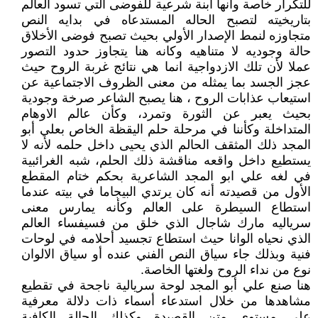
للتكرار خاصة وأنها ابنة شرعية للفوضى التي تسود العالم
بتاريخيته لتصبح الحاله المستدعاه في بدايه النص
متجاوزه لنمط الإصدار الأولي بحيث تصبح فوضى الأخلاق
حالة وجوديه لا متناهيه وكانه هنا يتجاوز حدود التصور
عملا لأن تلك الازدواجية انما هي نتائج غربة الروح حيث
عجز الجسد بما يمثله من معنى الظروف الاجتماعية عن
استيعاب عذابات الروح ، هنا يصبح الشاعر صرخة وجودية
بحيث يعبر عن الثورة وتمرد، وكأن عالم الاوهام
المتداخلة وكأننا في مرحلة حلم اليقظة الخاص بعلي أبو
المجد ذلك المثقف الحالم الذي يحيى داخل حلمه لأنه لا
يستطيع داخل واقعه مناقشة ذلك الحلم، شبه الغرائبية
في لغه علي ابو المجد الشاعرية بحكم ختام المقطع
الأول من قصيدته أنه كان يرتدي البيجاما في بيته عندما
استطاع السيطرة على العالم وكأنه يمارس معنى
سرياليه مارك شاجال الذي خلق من فسيفساء العالم
الذي نحياه الوانا حيث استطاع تجسيد أحلامه في لوحات
فنية وبذلك جاء سياق النص الفني عنده أو سياق الالوان
نوع من نداء الروح ولغتها الخاصة.
هنا صنع علي أبو المجد لوحة سريالية ناجحة في تقطيع
مشاهدها من خلال استدعاء أسماء ذات دلالة معرفية
على مستوى متن القصيدة وكذلك الحالة الكافية