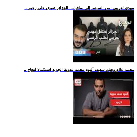
.. مهدي لعريبي: من السينما إلى -مافيا-... الجزائر تقبض على زعيم
.. محمد علام وهيثم سعيد: ألبوم محمد عدوية الجديد استكمالا لنجاح