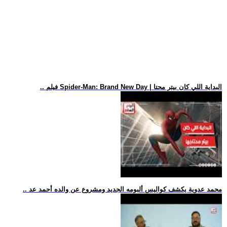
.. فيلم Spider-Man: Brand New Day | البداية اللي كان بيتر محتا
.. محمد عدوية يكشف كواليس ألبومه الجديد ومشروع عن والده أحمد عد