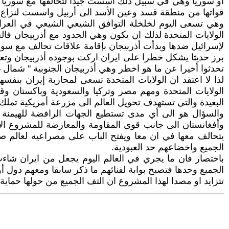
او سوريا وهي في سبيل ذلك أسست جيدا لتحالفها مع سوريا و
قواتها من منطقة قسد وعين الأسد الى أربيل واسست لنزاع 
وهي تسعى اليوم لخلخلة التوافق الشيعي الشيعي في العرا
الولايات المتحدة لذلك ان يكون وهي الحدود مع أذربيجان فالخل
لإسرائيل ضدها وبدأت أذربيجان بإقامة علاقات تحالف مع سوريا 
برز حديثا يشكل خطرا على ايران اركت بوجوده أذربيجان وتعتبر
تحدثوا أخيرا عن ما هو اخطر وهي أذربيجان الجنوبية " شمال غ
لذا لا اعتقد ان الولايات المتحدة تسعى لمحاربة إيران بنف
الولايات المتحدة ومهم مصر وتركيا والسعودية وباكستان و
البعيدة والتي تستهدف تحويل العالم الى مزرعة أمريكية تملك
والسؤال هو الى أي مدى تستطيع الجهات الرافضة للهيمنة ا
وأفغانستان الى جانب قوى المقاومة والمعارضة للمشروع الأ
يتحالف معها في ان معا ويفتح الباب على مصراعيه لعالم صه
الجميع واخضاعهم حد العبودية.
باختصار فان ما يجري في العالم اليوم يجعل من ايران شاءت
الجميع وحدها فتصبح بوابة لفنائهم ما ذكر سابقا ومعهم دول أ
تتزايد او مصدا لهذا المشروع ان التف الجميع من حولها حماية