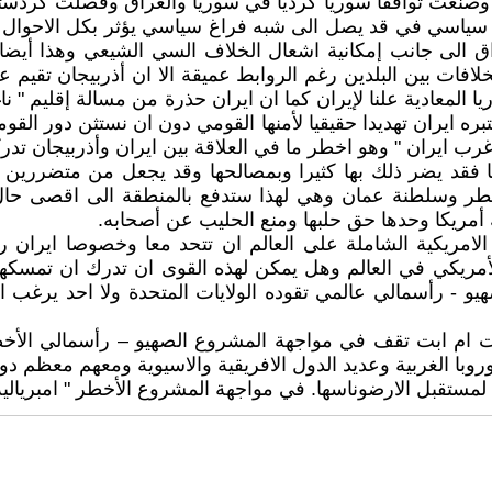
صنعت توافقا سوريا كرديا في سوريا والعراق وفصلت كردستان 
سياسي في قد يصل الى شبه فراغ سياسي يؤثر بكل الاحوال ع
ق الى جانب إمكانية اشعال الخلاف السي الشيعي وهذا أيض
افات بين البلدين رغم الروابط عميقة الا ان أذربيجان تقيم عل
المعادية علنا لإيران كما ان ايران حذرة من مسالة إقليم " ناغ
ه ايران تهديدا حقيقيا لأمنها القومي دون ان نستثن دور القو
رب ايران " وهو اخطر ما في العلاقة بين ايران وأذربيجان تدركه
سها فقد يضر ذلك بها كثيرا وبمصالحها وقد يجعل من متضررين 
قطر وسلطنة عمان وهي لهذا ستدفع بالمنطقة الى اقصى حال م
 أمريكا وحدها حق حلبها ومنع الحليب عن أصحابه.
لامريكية الشاملة على العالم ان تتحد معا وخصوصا ايران 
مريكي في العالم وهل يمكن لهذه القوى ان تدرك ان تمسكها 
يو - رأسمالي عالمي تقوده الولايات المتحدة ولا احد يرغب 
 ام ابت تقف في مواجهة المشروع الصهيو – رأسمالي الأخطر ع
وروبا الغربية وعديد الدول الافريقية والاسيوية ومعهم معظم د
 لمستقبل الارضوناسها. في مواجهة المشروع الأخطر " امبريالية