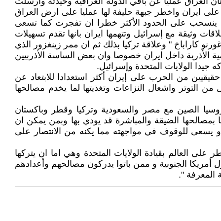
العراق عمليا عن باقي الدولة العراقية وحيدته وارسلت
لى ايران واخطر جبهة حليفة لها عمليا على ارض العراق
ا ينسحب على الحدود الأكثر خطرا ان تفجرت كما تسعى
اقات وثيقة مع إسرائيل وتتهمها ايران بانها تقدم تسهيلات
ورنو كاراباخ " وعلاقة تركيا بذلك ثم ان ممر زينغزور الذي
مية الأذرية داخل ايران خصوصا وان بعض الساسة الأذربيين
 جيدا الولايات المتحدة وإسرائيل.
حقيقيين من الحرب على إيران أكثر استعدادا للابتعاد عن
ن التوتر واشعال النزاعات وتغذيتها لما يخدم مصالحها
روسيا الصين مع مصر والسعودية وتركيا وقطر وباكستان
بمصالحها الضيقة والمباشرة قد يودي بها وبمن يمكن ان
او يسعى للوقوف في مواجهته مما يكنه من الانتصار على
لى العالم بقيادة الولايات المتحدة وهي اما ان يتركها
ول أمريكا الجنوبية و ممن باتوا يدركون مصالحهم وأعدادهم
 المعرفة ".