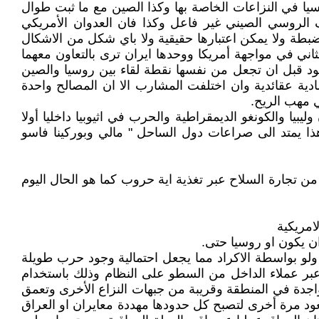
وسيا في النزاعات الخاصة بها وكذا الصين مع ما ثبت طوال
 الروسي الصيني غير فاعل وكذا فان العدوان الأمريكي
بطة ولا يمكن اعتبارها حقيقية ولا باي شكل من الاشكال
ني في مواجهة أمريكا ووحدها ايران ترى بالتعاون معهما
جهود قبل ان تجعل من نفسها نقطة لقاء بين روسيا والصين
ية عقائدية وان اختلفت المشارب الا ان المصالح واحدة
ي مهب الريح.
يا والكونغو الديمقراطية والحرب في اثيوبيا داخليا أولا
وهذا يمتد الى صراعات دول الساحل " مالي وبوركينا فاسو
من تجارة السلاح عبر تغذية اية حروب كما هو الحال اليوم
امريكية
ان يكون او روسيا حتى.
 ولو بواسطة الاكراد مما يجعل احتمالية وجود حرب طويلة
عبر عملاء الداخل من السطو على النظام وذلك باستخدام
اجدة في المنطقة وقريبة من جبهات النزاع الأخرى وتعمق
عود مرة أخرى لتصبح كل حدودها مهددة معايران او العراق