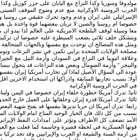
مولدوفا وسوريا وكذا النزاع مع اليابان على جزر كوريل وكذا 
الحرب الروسية الأوكرانية منع عدم وضوح الموقف الصيني 
الإسرائيلي على ايران وعدم وجود تحرك حقيقي من روسيا والص
خصوصا ام روسيا والصين لا تريان ببعضهما قوة واحدة بل هنا
معا وسيلة لوقف البلطجة الامريكية على العالم لذا يبدو ان
ويتشكل حلف ثلاثي يصعب السيطرة عليه خصوصا ان تركيبته مر
ومثل هذه المصالح ان توحدت مع بنفسها وبالجهات المتحالفة او 
مصلحة الولايات المتحدة برايي تكمن في نشر النزعات وتوسيع ر
وعلاقة اثيوبيا في النزاع في السودان وأزمة النيل مع الجي
والنيجر " وأزمة الصومال وبعض هذه النزاعات قد يتحول ببس
عودة الى السؤال الأصيل لماذا لن تحارب أمريكيا إيران بنفسها
أولا: بسبب تجاربها السابقة وادراكها ان استخدام الاخرين ا
في الحرب الروسية الأوكرانية
ثانيا: تدرك أمريكا خطورة حلفاء إيران خصوصا في اليمن ولبنا
ثالثا: تدرك أمريكا قدرة إيران وحلفائها على العمل خارج الح
رابعا: تدرك أمريكا ان حربا تديرها بنفسها قد يفتح شهية الب
بسبب من كل ذلك فان الخيار الوحيد المتاح امام الولايات ا
الأمد تضعف كل الأطراف وتؤثر على امدادات النفط الإيران
قوتها العسكرية في لحظة قصيرة وحاسمة كما فعلت مع العراق 
من ازمة السنة والشيعة او العرب والإيرانيين وقد تجد تركيا