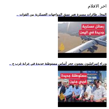
اخر الافلام
.. المخا.. طائرات مسيرة تغير نسق المواجهات العسكرية بين القوات
.. وزراء إسرائيليون يضعون حجر أساس مستوطنة جديدة في عرابة غرب ج