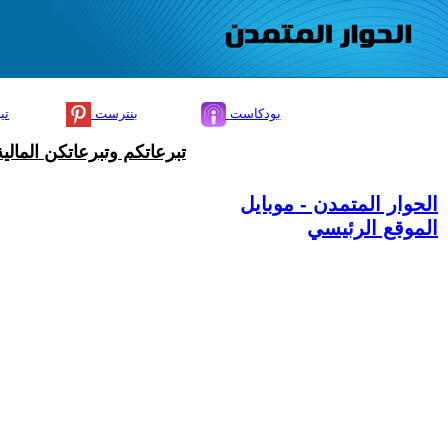
بودكاست
بنترست
تي
تبرعاتكم وتبرعاتكن المال
الحوار المتمدن - موبايل
الموقع الرئيسي