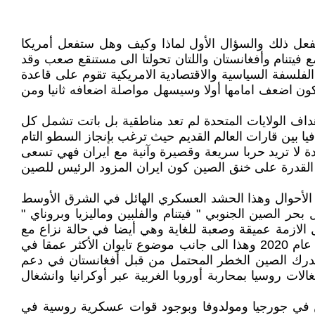
فعل ذلك والسؤال الأول لماذا وكيف وهل ستفعل أمريكا
مع فيتنام وأفغانستان واللتان تحولتا الى مستنقع صعب وقد
الفلسفة السياسية والاقتصادية الامريكية تقوم على قاعدة
يكون اضعف امامها أولا وسيسهل مواصلة اضعافه ثانيا ومن
هداف الولايات المتحدة لم تعد مناطقية بل باتت تشمل كل
بين قارات العالم القديم حيث ترغب بإنجاز السطو التام
حدة لا تريد حربا سريعة وقصيرة وآنية مع ايران فهي تسعى
ها القدرة على خنق الصين كون ايران المزود الرئيس للصين
من الأحوال وهذا الحشد العسكري الهائل في الشرق الأوسط
حر الصين الجنوبي " فيتنام والفلبين وماليزيا وبروناي "
 2016 بينما ترفض الصين الالتزام به مما يجعل الازمة عميقة وصعبة للغاية وهي أيضا في حالة نزاع مع
اليابان حول بحر الصين الشرقي الى جانب النزاع الحدودي عبر الهملايا بين الصين والهند وسبق ان شهدت اشتباكات دامية عام 2020 وهذا الى جانب موضوع تايوان الأكثر عمقا في
 وتدرك الصين الخطر المحتمل من قبل أفغانستان في دعم
الات روسيا بمحاربة أوروبا الغربية عبر أوكرانيا وانشغال
ليين في جورجيا ومولدوفا وبوجود قوات عسكرية روسية في