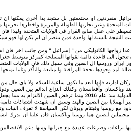
ئيل منفردتين او مجتمعتين بل ستجد يدا أخرى يمكنها ان ت
يات المتحدة وعبر تجاربها الطويلة والمريرة واخطرها تجربتها 
 تسيطر على عقل صانع القرار في الولايات المتحدة ولهذا فان 
مت النتيجة بالسبة لها واحدة فمن ينتصر ان لم يكن لها فهو س
 عدا زواجها الكاثوليكي من " إسرائيل " ومن جانب اخر فان ا
ول الى قاعدة دائمة لقواتها المسلحة كمركز متوسط جغرافيا 
جاوز ايران وروسيا ال الصين وفي سبيل ذلك فان الولايات المت
لة امد وجودها بحجة المراقبة والمتابعة والتأكد وثانيا يمنح
ركان ادارته فإنها ابعد ما تكون ساعية للسلام ولا باي حال 
 وباكستان وأفغانستان وكذلك النزاع الدائم بين الصين ودول ب
خصوصا وان الفلبين تملك قرارا لصالحها من محكمة العدل الدولية منذ عام
حدود مع روسيا وفيتنام وبوتان لكن السياسة لا تعرف الثبات
ين محتملين للصين هما روسيا وباكستان فان علينا ان ندرك انشغ
 لديها نزاعات وصرعات عديدة مع جيرانها ومنها دعم الانفصا