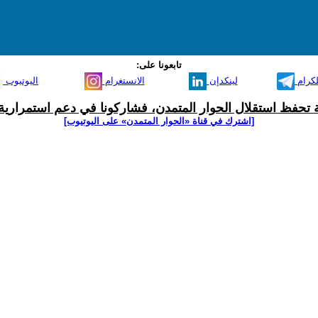
تابعونا على:
لكرام
لينكدإن
الانستغرام
اليوتيوب
ية تحفظ استقلال الحوار المتمدن، فشاركونا في دعم استمرارية 
[اشترك في قناة ‫«الحوار المتمدن» على اليوتيوب]