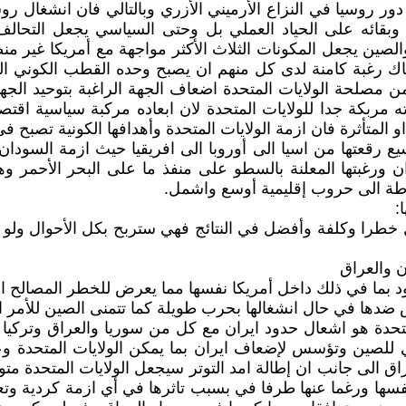
دور روسيا في النزاع الأرميني الأزري وبالتالي فان انشغال ر
وبقائه على الحياد العملي بل وحتى السياسي يجعل التحالف
ين يجعل المكونات الثلاث الأكثر مواجهة مع أمريكا غير منض
ك رغبة كامنة لدى كل منهم ان يصبح وحده القطب الكوني الثا
 من مصلحة الولايات المتحدة اضعاف الجهة الراغبة بتوحيد ال
بكة جدا للولايات المتحدة لان ابعاده مركبة سياسية اقتصاد
المتأثرة فان ازمة الولايات المتحدة وأهدافها الكونية تصبح ف
قعتها من اسيا الى أوروبا الى افريقيا حيث ازمة السودان وليب
ران ورغبتها المعلنة بالسطو على منفذ ما على البحر الأحمر 
اطة الى حروب إقليمية أوسع واشمل.
:
قل خطرا وكلفة وأفضل في النتائج فهي ستربح بكل الأحوال ولو 
ن والعراق
دود بما في ذلك داخل أمريكا نفسها مما يعرض للخطر المصالح ال
عض ضدها في حال انشغالها بحرب طويلة كما تتمنى الصين للأمر 
لمتحدة هو اشعال حدود ايران مع كل من سوريا والعراق وتركيا
ي للصين وتؤسس لإضعاف ايران بما يمكن الولايات المتحدة و
الى جانب ان إطالة امد التوتر سيجعل الولايات المتحدة متو
 نفسها ورغما عنها طرفا في بسبب تاثرها في أي ازمة كردية وت