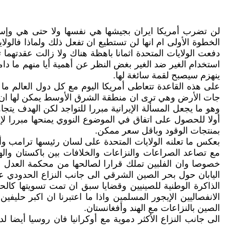
لن تضرب أمريكا ايران بجيشها هي نفسها ولا حتى هي وإسرا
الخطوة الأولى ام انها لن تستطيع ان تفعل ذلك ولماذا فالولا
دفعت الولايات المتحدة اثمانا باهظة هناك ولا زالت عقدتهما
استخدام الغير ضد الغير بغض النظر عن أهمية أيا منهم ما دا
ينهزم سيصبح لقمة سائغة لها.
على هذه القاعدة تتعاطى أمريكا اليوم مع كل دول العالم ما
جات الأرض وهي ترى ان منطقة الشرق الأوسط يمكن لها ان تتح
وهو ما يجعل المسألة الإيرانية مبررا للتواجد لكن الهدف يت
أولا للحصول على اتفاق في الموضوع النووي يمنحها مبررا لإطا
بمنتجات الوقود وباقل سعر ممكن.
بعكس ما تعلنه الولايات المتحدة على لسان رئيسها ترامب وأ
مع تصاعد الصراعات والنزاعات والخلافات بين باكستان والهند
الذاكرة الوطنية للصينيين وقضايا سبق ان تمت تسويتها كال
الانفصاليين الإيجور المسلمين واذا ما اعتبرنا ان اكبر حليف
الصين بالنزاعات مع الهند وأفغانستان.
الى جانب النزاع الأكثر دموية مع أوكرانيا فان روسيا أيضا