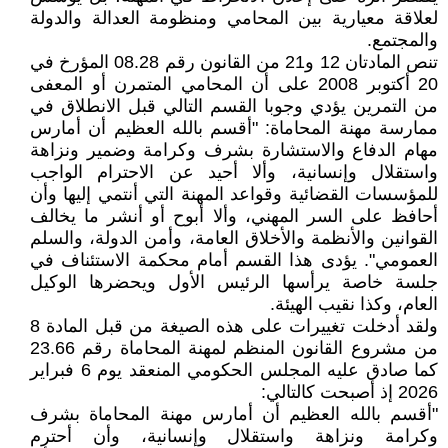
لعلاقة معيارية بين المحامي ومنظومة العدالة والدولة
والمجتمع.
تنص المادتان 12 و21 من القانون رقم 08.28 المؤرخ في
20 أكتوبر 2008 على أن المحامي المتمرن أو المعفى
من التمرين يؤدي وجوبا القسم التالي قبل الانطلاق في
ممارسة مهنة المحاماة: "أقسم بالله العظيم أن أمارس
مهام الدفاع والاستشارة بشرف وكرامة وضمير ونزاهة
واستقلال وإنسانية، وألا أحيد عن الاحترام الواجب
للمؤسسات القضائية وقواعد المهنة التي أنتمي إليها وأن
أحافظ على السر المهني، وألا أبوح أو أنشر ما يخالف
القوانين والأنظمة والأخلاق العامة، وأمن الدولة، والسلم
العمومي". يؤدى هذا القسم أمام محكمة الاستئناف في
جلسة خاصة يرأسها الرئيس الأول ويحضرها الوكيل
العام، وكذا نقيب الهيئة.
ولقد أدخلت تغييرات على هذه الصيغة من قبل المادة 8
من مشروع القانون المنظم لمهنة المحاماة رقم 23.66
كما صادق عليه المجلس الحكومي المنعقد يوم 6 فبراير
2026 إذ أصبحت كالتالي:
"أقسم بالله العظيم أن أمارس مهنة المحاماة بشرف
وكرامة ونزاهة واستقلال وإنسانية، وأن أحترم