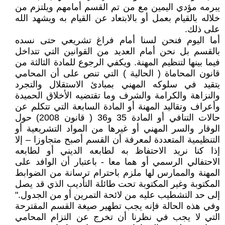
يبرمه مؤدي اليمين مع من تم القسم أمامهم ويلتزم من
خلاله بالقيام بعمل أو بالابتعاد عن القيام به ويشهد الله
على ذلك.
أما اليوم فنحن لسنا أمام فراغ تشريعي حتى نسده
بالقسم بل نحن أمام العديد من القوانين التي تتداخل
فيما بينها لتنظيم المهنة. ويكفي الرجوع للمادة الثالثة من
قانون المحاماة ( الحالية ) التي تنص على أن المحامي
يتقيد في سلوكه المهني بمبادئ الاستقلال والتجرد
والنزاهة والكرامة والشرف وما تقتضيه الأخلاق الحميدة
وأعراف وتقاليد المهنة أو المادة السابعة التي تتكلم عن
حالات التنافي أو المادة 35 و36 ( قانون 2008) حول
الوقار والسر المهني أو غيرها من المواد التشريعية أو
التنظيمية المتعددة لمعرفة أن القسم أصبح متجاوزا – إلا
إذا كنا نريد الاحتفاظ به لطابعه الديني أو لطابعه
الاحتفالي الرسمي أو هما معا - باعتبار أن الوافد على
المهنة والممارس لها ملزم باحترام ترسانة من الضوابط
المكتوبة وغير المكتوبة تحت طائلة التأديب الذي قد يصل
إلى حد التشطيب عليه من لائحة التمرين أو من الجدول."
وفي هذه الحالة فإنه يجب تطهير صيغة القسم المقترحة
التي لا يجب في نظرنا أن تخرج عن التزام المحامي