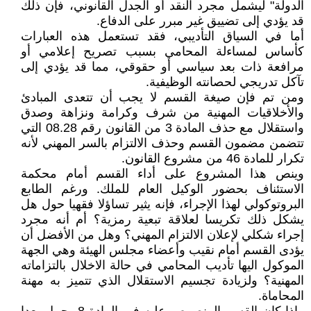
الدولة" ليشمل مجرد النقد أو الجدل القانوني، فإن ذلك
قد يؤدي إلى تضييق غير مبرر على الدفاع.
أما في السياق التأديبي، فقد تستعمل هذه العبارات
كأساس لمساءلة المحامي بسبب تصريح إعلامي أو
مرافعة ذات بعد سياسي أو حقوقي، مما قد يؤدي إلى
تآكل تدريجي لحصانته الوظيفية.
ومن تم فإن صيغة القسم لا يجب أن تتعدى المبادئ
والأخلاقيات المهنية من شرف وكرامة ونزاهة وصدق
واستقلال مع حذف المادة 3 من القانون رقم 08.28 التي
تتضمن مضمون القسم وحذف الالتزام بالسر المهني لأنه
تكرار للمادة 46 من مشروع القانون.
وينص هذا المشروع على أداء القسم أمام محكمة
الاستئناف بحضور الوكيل العام للملك. ورغم الطابع
البروتوكولي لهذا الإجراء، فإنه يثير تساؤلا فقهيا حول هل
يشكل ذلك تكريسا لعلاقة تبعية رمزية؟ أم أنه مجرد
إجراء شكلي لإعلان الالتزام المهني؟ وهل من الأفضل أن
يؤدى القسم أمام نقيب وأعضاء مجلس الهيئة وهي الجهة
الموكول اليها تأديب المحامي في حالة الاخلال بالتزاماته
المهنية؟ ولزيادة تجسيم الاستقلال الذي تتميز به مهنة
المحاماة.