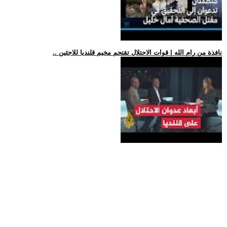
.. نافذة من رام الله | قوات الاحتلال تقتحم مخيم قلنديا للاجئين