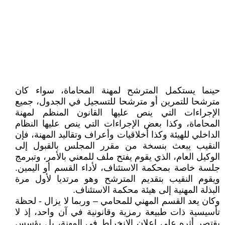
حينما يستكمل المترشح لمهنة المحاماة، سواء كان
مترشحا للتمرين أو مترشحا للتسجيل في الجدول، جميع
الإجراءات التي ينص عليها القانون المنظم لمهنة
المحاماة، وكذا بعض الإجراءات التي ينص عليها النظام
الداخلي للهيئة وكذا أخلاقيات وأعراف وتقاليد المهنة، فإن
النقيب يبعث بنسخة من مقرر المجلس بالقبول إلى
الوكيل العام، الذي يقوم يفتح ملف للمعني بالأمر، وتبرمج
جلسة خاصة بمحكمة الاستئناف، لأداء القسم أو اليمين.
ويقوم النقيب بتقديم المترشح وهو مرتديا لأول مرة
البذلة المهنية إلى هيئة محكمة الاستئناف.
وكان يعد القسم المهني للمحامي – وربما لا يزال - لحظة
تأسيسية ذات طبيعة رمزية وقانونية في آن واحد، إذ لا
يقتصر أثره على إعلان الانخراط في المهنة، بل يؤسس