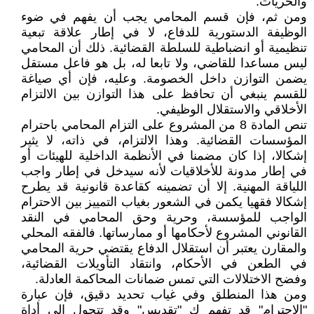
والحريات.
ومن ثم، فإن قسم المحامي يجب أن يفهم في ضوء
الوظيفة الدستورية للدفاع، لا في إطار علاقة تبعية
تنظيمية أو انضباطية للسلطة القضائية. ذلك أن المحامي
ليس مساعدا للقاضي، ولا تابعا له، بل هو فاعل مستقل
يضمن التوازن داخل الخصومة. وعليه، فإن أي صياغة
للقسم ينبغي أن تحافظ على هذا التوازن بين الالتزام
الأخلاقي والاستقلال الوظيفي.
تنص المادة 8 من المشروع على التزام المحامي باحترام
المؤسسات القضائية. وهذا الالتزام، في ذاته، لا يثير
إشكالا، إذا كان مضمنا في الأنظمة الداخلية للهيئات أو
في إطار مدونة للأخلاقيات لأنه سيدخل في إطار واجب
اللياقة المهنية. إلا أن تضمينه كقاعدة قانونية قد يطرح
إشكالا فقهيا يكمن في الشعور بغياب التمييز بين الاحترام
الواجب للمؤسسة، وحرية وحق المحامي في النقد
القانوني المشروع لأحكامها أو ممارساتها. فالفقه المحلي
والمقارن يعتبر أن استقلال الدفاع يقتضي حرية المحامي
في الطعن في الأحكام، وانتقاد التأويلات القضائية،
وفضح الاختلالات التي تمس ضمانات المحاكمة العادلة.
ومن هذا المنطلق وفي غياب تحديد دقيق، فإن عبارة
"الاحترام" قد تفهم ك "تقديس" وقد تتحول إلى أداة