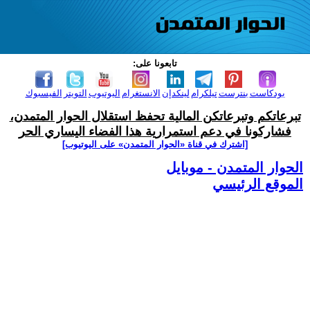
تابعونا على:
بودكاست
بنترست
تيلكرام
لينكدإن
الانستغرام
اليوتيوب
التويتر
الفيسبوك
تبرعاتكم وتبرعاتكن المالية تحفظ استقلال الحوار المتمدن،
فشاركونا في دعم استمرارية هذا الفضاء اليساري الحر
[اشترك في قناة ‫«الحوار المتمدن» على اليوتيوب]
الحوار المتمدن - موبايل
الموقع الرئيسي