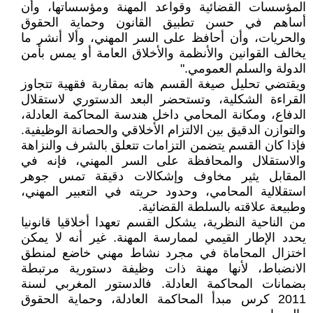
المؤسسات القضائية وقواعد المهنة ومؤسساتها، وأن
أساهم في حسن تطبيق القانون وحماية الحقوق
والحريات، وأن أحافظ على السر المهني، وألا أنشر ما
يخالف القوانين والأنظمة والأخلاق العامة أو يمس بأمن
الدولة والسلم العمومي."
ويقتضي تحليل صيغة القسم هاته بمقاربة فقهية تتجاوز
القراءة الشكلية، وتستحضر البعد الدستوري لاستقلال
الدفاع، ومكانة المحامي داخل هندسة المحاكمة العادلة،
والتوازن الدقيق بين الالتزام الأخلاقي والحصانة الوظيفية.
فإذا كان القسم يتضمن التزامات تتعلق بالشرف والنزاهة
والاستقلال والمحافظة على السر المهني، فإنه في
المقابل يثير مخاوف وإشكالات دقيقة تمس جوهر
استقلالية المحامي، وحدود حريته في التعبير المهني،
وطبيعة علاقته بالسلطة القضائية.
من الناحية النظرية، يشكل القسم تعهدا أخلاقيا قانونيا
يحدد الإطار القيمي لممارسة المهنة. غير أنه لا يمكن
اختزال المحاماة في مجرد نشاط مهني خاضع لمنطق
الانضباط، لأنها مهنة ذات وظيفة دستورية مرتبطة
بضمانات المحاكمة العادلة. فالدستور المغربي لسنة
2011 كرس مبدأ المحاكمة العادلة، وحماية الحقوق