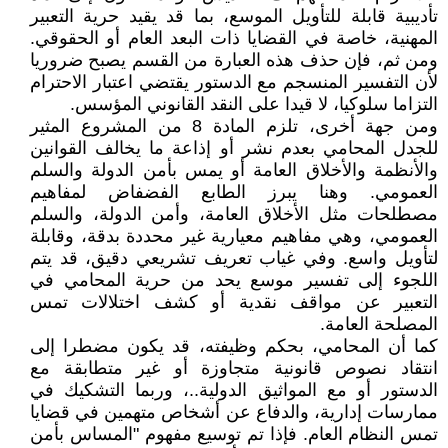
تأديبية قابلة للتأويل الموسع، بما قد يقيد حرية التعبير
المهنية، خاصة في القضايا ذات البعد العام أو الحقوقي.
ومن ثم، فإن حذف هذه العبارة من القسم يصبح ضروريا
لأن التفسير المنسجم مع الدستور يقتضي اعتبار الاحترام
التزاما سلوكيا، لا قيدا على النقد القانوني المؤسس.
ومن جهة أخرى، تلزم المادة 8 من المشروع المثير
للجدل المحامي بعدم نشر أو إذاعة ما يخالف القوانين
والأنظمة والأخلاق العامة أو يمس بأمن الدولة والسلم
العمومي. وهنا يبرز الطابع الفضفاض لمفاهيم
مصطلحات مثل الأخلاق العامة، وأمن الدولة، والسلم
العمومي، وهي مفاهيم معيارية غير محددة بدقة، وقابلة
لتأويل واسع. وفي غياب تعريف تشريعي دقيق، قد يتم
اللجوء إلى تفسير موسع يحد من حرية المحامي في
التعبير عن مواقف نقدية أو كشف اختلالات تمس
المصلحة العامة.
كما أن المحامي، بحكم وظيفته، قد يكون مضطرا إلى
انتقاد نصوص قانونية متجاوزة أو غير متطابقة مع
الدستور أو مع المواثيق الدولية..، وربما التشكيك في
ممارسات إدارية، والدفاع عن أشخاص متهمين في قضايا
تمس النظام العام. فإذا تم توسيع مفهوم "المساس بأمن