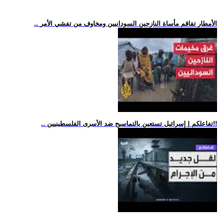
.. الأمطار تفاقم مأساة النازحين السودانيين ومخاوف من تفشي الأمر
.. تفاعلكم | إسرائيل تستعين بالتماسيح ضد الأسرى الفلسطينيين!!