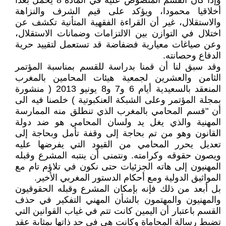
وإذا كان القسم المنصوص عليه في المادة 8 يحمل بعدا
أخلاقيا محمودا، ويؤكد على قيم الشرف والنزاهة
والاستقلال، غير أن القراءة الفقهية المتأنية تكشف عن
اختلال في التوازن بين الالتزامات وضمانات الاستقلال،
وعن صياغات معيارية فضفاضة قد تستعمل لتقييد حرية
الدفاع وحصانته.
وقد سبق لنا أن قمنا بدراسة للقسم بمناسبة المؤتمر
الثامن والعشرين لجمعية هيئات المحامين بالمغرب
المنعقد بالسعيدية أيام 6 و7 و8 يونيو 2013 ( منشورة
بمجلة المؤتمر وعلى الشبكة العنكبوتية ) خلصنا فيه الى
أن "قسم المحامي بالمغرب الذي تنطلق منه الممارسة
المهنية والذي يغل يد ولسان المحامي هو ضد دولة
القانون وهو من تم بحاجة إلى وقفة تأمل وبحاجة إلى
تعديل يحرر المحامي من القيود التي يفرضها عليه
ويصون حقوقه وكرامته. ونتمنى أن ينتبه المشرع وقبله
المهنيون إلى هاته الجزئيات حتى نكون في تلاؤم تام مع
المواثيق الدولية ومع أحكام الدستور المغربي الأخير.
بل أبعد من ذلك فإنه بإمكان المشرع وقبله الحقوقيون
والمهنيون والمهتمون بالشأن المهني التفكير في حذف
القسم باعتبار أن اليمين كانت تتم في غياب القوانين التي
تضبط رسالة المحاماة وكانت هي في حد ذاتها بمثابة عقد