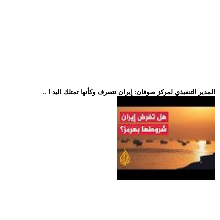
.. المدير التنفيذي لمركز صوفان: إيران تتصرف وكأنها تمتلك اليد ا