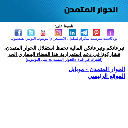
تابعونا على:
بودكاست
بنترست
تيلكرام
لينكدإن
الانستغرام
اليوتيوب
التويتر
الفيسبوك
تبرعاتكم وتبرعاتكن المالية تحفظ استقلال الحوار المتمدن،
فشاركونا في دعم استمرارية هذا الفضاء اليساري الحر
[اشترك في قناة ‫«الحوار المتمدن» على اليوتيوب]
الحوار المتمدن - موبايل
الموقع الرئيسي