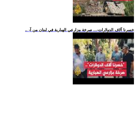
.. -خسرنا آلاف الدولارات-... صرخة مزارعي الهبارية في لبنان من آ