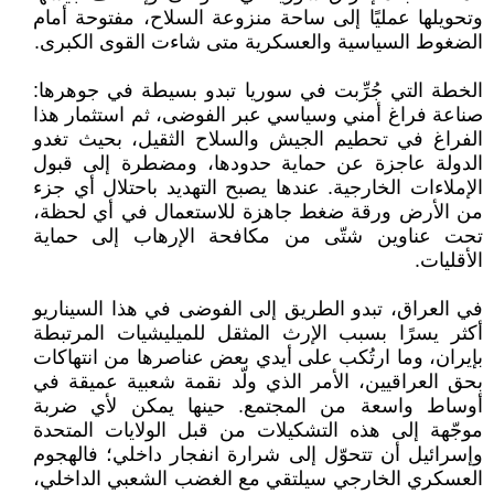
وتحويلها عمليًا إلى ساحة منزوعة السلاح، مفتوحة أمام
الضغوط السياسية والعسكرية متى شاءت القوى الكبرى.
الخطة التي جُرِّبت في سوريا تبدو بسيطة في جوهرها:
صناعة فراغ أمني وسياسي عبر الفوضى، ثم استثمار هذا
الفراغ في تحطيم الجيش والسلاح الثقيل، بحيث تغدو
الدولة عاجزة عن حماية حدودها، ومضطرة إلى قبول
الإملاءات الخارجية. عندها يصبح التهديد باحتلال أي جزء
من الأرض ورقة ضغط جاهزة للاستعمال في أي لحظة،
تحت عناوين شتّى من مكافحة الإرهاب إلى حماية
الأقليات.
في العراق، تبدو الطريق إلى الفوضى في هذا السيناريو
أكثر يسرًا بسبب الإرث المثقل للميليشيات المرتبطة
بإيران، وما ارتُكب على أيدي بعض عناصرها من انتهاكات
بحق العراقيين، الأمر الذي ولّد نقمة شعبية عميقة في
أوساط واسعة من المجتمع. حينها يمكن لأي ضربة
موجّهة إلى هذه التشكيلات من قبل الولايات المتحدة
وإسرائيل أن تتحوّل إلى شرارة انفجار داخلي؛ فالهجوم
العسكري الخارجي سيلتقي مع الغضب الشعبي الداخلي،