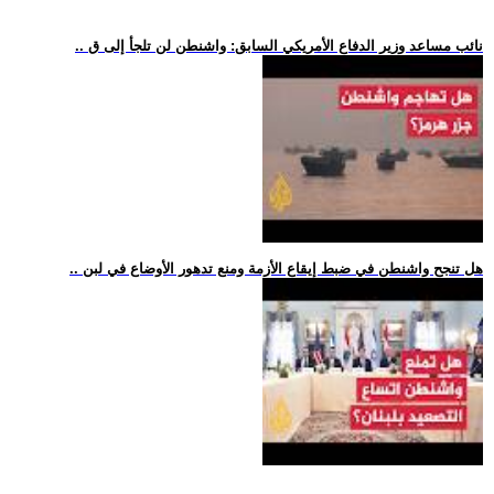
.. نائب مساعد وزير الدفاع الأمريكي السابق: واشنطن لن تلجأ إلى ق
.. هل تنجح واشنطن في ضبط إيقاع الأزمة ومنع تدهور الأوضاع في لبن