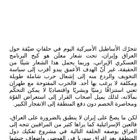
تتحرّك الأساطيل الأميركية اليوم في حلقاتٍ ضيّقة حول
العراق وإيران، تحت شعار معلَن هو كبح البرنامج
العسكري الإيراني، وربما يحمل هذا الشعار شيئًا من
الحقيقة، غير أنّ الهدف الأعمق يبدو أقرب إلى سياسة
التخويف والردع منه إلى إشعال حرب شاملة طويلة
ومكلفة لا يرغب بها أحد. فالحرب المفتوحة مع طهران
تعني استنزافًا زمنيًا وبشريًا واقتصاديًا لا يمكن التحكّم
بمآلاته، لذلك يميل أصحاب القرار إلى استعراض القوّة
ومحاصرة الخصم دون دفع المنطقة إلى الانفجار الكبير.
لكن ما يصحّ على إيران لا ينطبق بالضرورة على العراق،
فالعين الإسرائيلية كما يراها كثير من المراقبين تتجه إلى
العراق بوصفه الحلقة التالية في مشروع تفكيك دول
المنطقة بعد إغراق سوريا في الفوضى وإضعاف جيشها