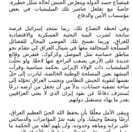
فيتصدّع جسد الدولة ويتعرّض الجيش لحالة شلل خطيرة،
خاصةً مع تغلغل عناصر تلك الميليشيات في بعض
مؤسسات الأمن والدفاع.
وفي لحظة التصدّع تلك، ربما ستجد إسرائيل فرصة
سانحة لضرب البنية التحتية العسكرية والاقتصادية
للعراق، وربما تفسح تلك الفوضى المجال للفصائل
المسلّحة المتحالفة معها في شمال العراق كي تتقدّم نحو
مناطق حساسة مثل الموصل وكركوك، فتفرض وقائع
جديدة على الأرض يصعب التراجع عنها لاحقًا. ولو تحلّت
الميليشيات ذات الولاء الإيراني بحكمة سياسية وقرأت
المشهد بعين المصلحة الوطنية الخالصة، لبادرت إلى حلّ
نفسها لتقوية الجيش النظامي وتجنيب العراق تحوّله إلى
ساحة تصفية حسابات، بدلاً من أن تجعل من أرضه درعًا
يُستنزف دفاعًا عن نفوذ إيران الذي لا يعني العراقيين
بقدر ما يهدّد مستقبل دولتهم.
ويبقى الأمل معلّقًا بأن يحفظ الله الحيّ العظيم العراق،
أرضًا وشعبًا وجيشًا، وأن يقيه شرّ المؤامرات والدسائس
على ترابه ومياهه وحدوده، وأن يلهم أهله من الحكمة ما