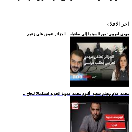
اخر الافلام
.. مهدي لعريبي: من السينما إلى -مافيا-... الجزائر تقبض على زعيم
.. محمد علام وهيثم سعيد: ألبوم محمد عدوية الجديد استكمالا لنجاح