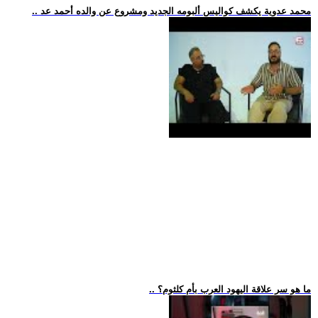
.. محمد عدوية يكشف كواليس ألبومه الجديد ومشروع عن والده أحمد عد
.. ما هو سر علاقة اليهود العرب بأم كلثوم؟