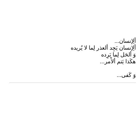
ألِإنسان...
ألِإنسان يَجِد ألعذر لِما لا يُريده
وَ ألحَل لِما يَرِده
هكَذا يَتم ألأَمر...
وَ كَفى...