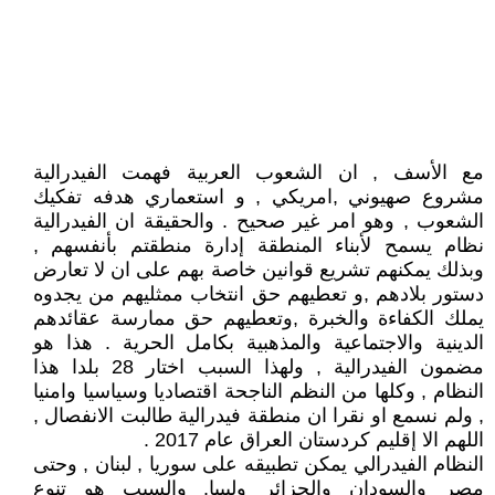
مع الأسف , ان الشعوب العربية فهمت الفيدرالية
مشروع صهيوني ,امريكي , و استعماري هدفه تفكيك
الشعوب , وهو امر غير صحيح . والحقيقة ان الفيدرالية
نظام يسمح لأبناء المنطقة إدارة منطقتم بأنفسهم ,
وبذلك يمكنهم تشريع قوانين خاصة بهم على ان لا تعارض
دستور بلادهم ,و تعطيهم حق انتخاب ممثليهم من يجدوه
يملك الكفاءة والخبرة ,وتعطيهم حق ممارسة عقائدهم
الدينية والاجتماعية والمذهبية بكامل الحرية . هذا هو
مضمون الفيدرالية , ولهذا السبب اختار 28 بلدا هذا
النظام , وكلها من النظم الناجحة اقتصاديا وسياسيا وامنيا
, ولم نسمع او نقرا ان منطقة فيدرالية طالبت الانفصال ,
اللهم الا إقليم كردستان العراق عام 2017 .
النظام الفيدرالي يمكن تطبيقه على سوريا , لبنان , وحتى
مصر والسودان والجزائر وليبيا. والسبب هو تنوع