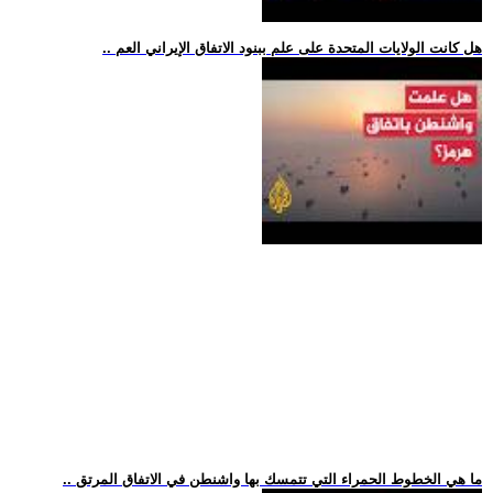
.. هل كانت الولايات المتحدة على علم ببنود الاتفاق الإيراني العم
.. ما هي الخطوط الحمراء التي تتمسك بها واشنطن في الاتفاق المرتق