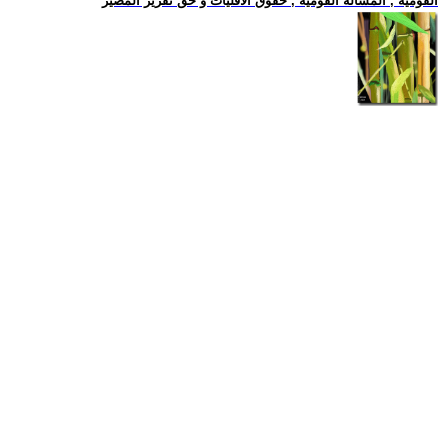
القومية , المسالة القومية , حقوق الاقليات و حق تقرير المصير