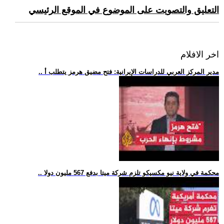
التعليق والتصويت على الموضوع في الموقع الرئيسي
اخر الافلام
.. مدير المركز العربي للدراسات الإيرانية: فتح مضيق هرمز يتطلب أ
.. محكمة في ولاية نيو مكسيكو تلزم شركة ميتا بدفع 567 مليون دولا