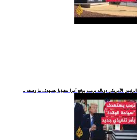
.. الرئيس الأمريكي دونالد ترمب يوقع أمرا تنفيذيا يستهدف ما وصفه