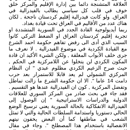
العلاقة المتشنجة دائما بين إدارة الإقليم والمركز خلق
خوف في قلب كل سياسي يطالب بالفيدرالية في
العراق. ولو كانت فيدرالية إقليم كردستان ناجحة , لكان
هناك عدد من الأقاليم في العراق تحت قيادة بغداد.
ربما أيديولوجية القادة الجدد في السورية المتشددة او
تجربة إقليم كردستان العراق او الضغط التركي كانوا
السبب الذي أدى الى رفض تفاهم حكومة احمد الشرع
مع القيادة الكردية في موضوع الفيدرالية . لا نعرف ما
جرى خلف الأبواب المغلقة , ولكن الشيء الأكيد ان قادة
المكون الكردي لن يتخلوا عن اللامركزية في الحكم ,
حيث صرح الزعيم الكردي مظلوم عبدي " ان النظام
المركزي الشمولي لم يعد قابلا للاستمرار بعد حرب
دامت 14 عاما ". الا ان حكومة الشرع ما زالت تماطل
وتفضل المركزية , كون ان الفيدرالية عندها هو التقسيم .
فقد جاء في بحث صادر من المركز السوري للعلاقات
الدولية والدراسات الاستراتيجية " إن الوصول إلى
الفيدرالية الانفكاكية بالحالة السورية يعني ترسيخ الوضع
الحالي دستوريا واستدامة السلطات الحالية والتي لا تمثل
الشعب في مناطقها كما أن البعض يخفون نيتهم
الانفصالية باستخدام هذا المصطلح ". وجاء في مقال