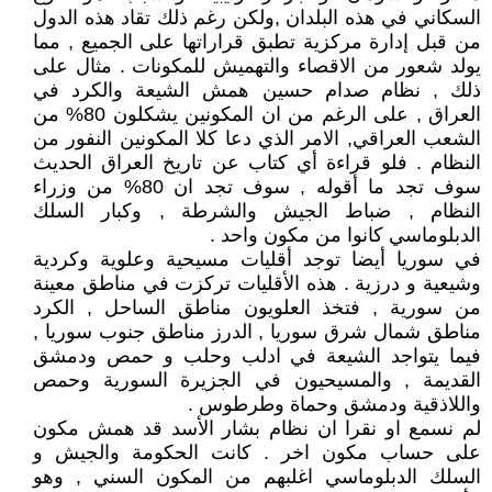
السكاني في هذه البلدان ,ولكن رغم ذلك تقاد هذه الدول
من قبل إدارة مركزية تطبق قراراتها على الجميع , مما
يولد شعور من الاقصاء والتهميش للمكونات . مثال على
ذلك , نظام صدام حسين همش الشيعة والكرد في
العراق , على الرغم من ان المكونين يشكلون 80% من
الشعب العراقي, الامر الذي دعا كلا المكونين النفور من
النظام . فلو قراءة أي كتاب عن تاريخ العراق الحديث
سوف تجد ما أقوله , سوف تجد ان 80% من وزراء
النظام , ضباط الجيش والشرطة , وكبار السلك
الدبلوماسي كانوا من مكون واحد .
في سوريا أيضا توجد أقليات مسيحية وعلوية وكردية
وشيعية و درزية . هذه الأقليات تركزت في مناطق معينة
من سورية , فتخذ العلويون مناطق الساحل , الكرد
مناطق شمال شرق سوريا , الدرز مناطق جنوب سوريا ,
فيما يتواجد الشيعة في ادلب وحلب و حمص ودمشق
القديمة , والمسيحيون في الجزيرة السورية وحمص
واللاذقية ودمشق وحماة وطرطوس .
لم نسمع او نقرا ان نظام بشار الأسد قد همش مكون
على حساب مكون اخر . كانت الحكومة والجيش و
السلك الدبلوماسي اغلبهم من المكون السني , وهو