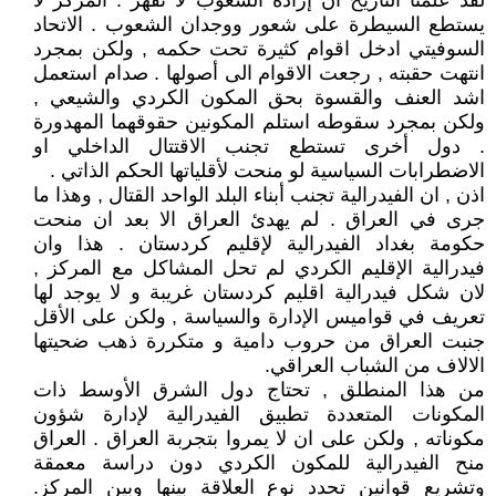
لقد علمنا التاريخ ان إرادة الشعوب لا تقهر . المركز لا
يستطع السيطرة على شعور ووجدان الشعوب . الاتحاد
السوفيتي ادخل اقوام كثيرة تحت حكمه , ولكن بمجرد
انتهت حقبته , رجعت الاقوام الى أصولها . صدام استعمل
اشد العنف والقسوة بحق المكون الكردي والشيعي ,
ولكن بمجرد سقوطه استلم المكونين حقوقهما المهدورة
. دول أخرى تستطع تجنب الاقتتال الداخلي او
الاضطرابات السياسية لو منحت لأقلياتها الحكم الذاتي .
اذن , ان الفيدرالية تجنب أبناء البلد الواحد القتال , وهذا ما
جرى في العراق . لم يهدئ العراق الا بعد ان منحت
حكومة بغداد الفيدرالية لإقليم كردستان . هذا وان
فيدرالية الإقليم الكردي لم تحل المشاكل مع المركز ,
لان شكل فيدرالية اقليم كردستان غريبة و لا يوجد لها
تعريف في قواميس الإدارة والسياسة , ولكن على الأقل
جنبت العراق من حروب دامية و متكررة ذهب ضحيتها
الالاف من الشباب العراقي.
من هذا المنطلق , تحتاج دول الشرق الأوسط ذات
المكونات المتعددة تطبيق الفيدرالية لإدارة شؤون
مكوناته , ولكن على ان لا يمروا بتجربة العراق . العراق
منح الفيدرالية للمكون الكردي دون دراسة معمقة
وتشريع قوانين تحدد نوع العلاقة بينها وبين المركز.