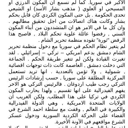
الأكبر في سوريا. كما لم نسمع ان المكون الدرزي او
المسيحي او العلوي ( مذهب بشار الأسد) او الشيعي
تحدى الحكومة . بل حتى المكون الكردي كان قابل بحكم
بشار وكانت هناك اتصالات من اجل تحقيق مطالبهم .
وان كل ما في الامر هو ان المتشددون من أبناء المكون
السني , رفضوا عائلة علوية تحكم البلاد , فاصبح هذا
الرفض "ثورة" تقوده منظمة تحرير الشام .
لم يتغير نظام الحكم في سوريا مع دخول منظمة تحرير
الشام دمشق بدعم امريكي – تركي – إسرائيلي . لقد
تغيرت القيادة ولكن لم تتغير طريقة الحكم . الجماعة
التي دخلت دمشق , العاصمة كانت ذات توجهات اقصائية
, شمولية , ولا تؤمن بالتعددية . انها تريد تستعمل
المركزية المطلقة على سوريا , حسب إرشادات الرئيس
التركي رجب طيب اردوغان . فالرئيس التركي هو الاخر
يفهم الفيدرالية على انها تقسيم , ولهذا يحارب المكون
الكردي في تركيا على هذا المطلب. ولكن الغريب ان
الولايات المتحدة الامريكية , وهي الدولة الفيدرالية
والكبيرة في العالم , وقفت مع سلطة احمد الشرع في
القضاء على الحركة الكردية السورية ودخول عسكر
الشرع مواقعهم في الآونة الأخيرة.