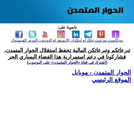
تابعونا على:
بودكاست
بنترست
تيلكرام
لينكدإن
الانستغرام
اليوتيوب
التويتر
الفيسبوك
تبرعاتكم وتبرعاتكن المالية تحفظ استقلال الحوار المتمدن،
فشاركونا في دعم استمرارية هذا الفضاء اليساري الحر
[اشترك في قناة ‫«الحوار المتمدن» على اليوتيوب]
الحوار المتمدن - موبايل
الموقع الرئيسي