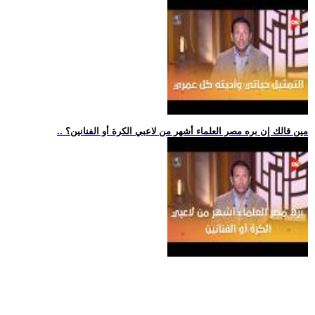
.. مين قالك إن بره مصر العلماء أشهر من لاعبي الكرة أو الفنانين؟