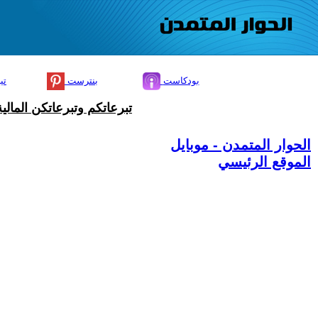
بودكاست
بنترست
تي
تبرعاتكم وتبرعاتكن المال
الحوار المتمدن - موبايل
الموقع الرئيسي