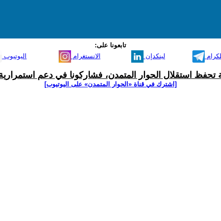
تابعونا على:
لكرام
لينكدإن
الانستغرام
اليوتيوب
ية تحفظ استقلال الحوار المتمدن، فشاركونا في دعم استمرارية 
[اشترك في قناة ‫«الحوار المتمدن» على اليوتيوب]