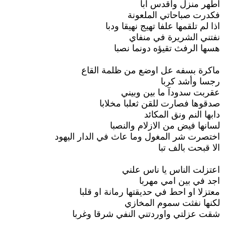
اطهر منزل واقدس ابا
فكدرت صباحاتي الملعونة
اذا لم تلقمها علفا تهيج نهيقا ودبا
نفتني الشريرة في منفاي
هسها الرفث تقيؤه دونما نصبا
ماكرة بسفه عل اوضع من ظلمة القاع
رجسا وأشد كربا
عقربت سدودآ ما بين وبيني
صدقوها فصارت للقن ثعلبا مخلابا
دابها النم ونق المكائد
لسانها فيض من الازلام والنصبا
اختصرت شر المغول وما عاث في الدار اليهود
الا قبحت بالف تبا
اعتزلت الناس يا ناس علني
اجد في بين امي مهربا
معتزلا او احط في حديقتها رمانة او قلبا
لكنها نفثت سموم المخازي
شقت عزلتي واوردتني النفي شرقا وغربا