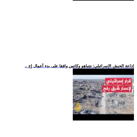
.. إذاعة الجيش الإسرائيلي: نتنياهو وكاتس وافقا على بدء أعمال إع