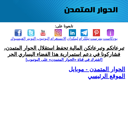
تابعونا على:
بودكاست
بنترست
تيلكرام
لينكدإن
الانستغرام
اليوتيوب
التويتر
الفيسبوك
تبرعاتكم وتبرعاتكن المالية تحفظ استقلال الحوار المتمدن،
فشاركونا في دعم استمرارية هذا الفضاء اليساري الحر
[اشترك في قناة ‫«الحوار المتمدن» على اليوتيوب]
الحوار المتمدن - موبايل
الموقع الرئيسي