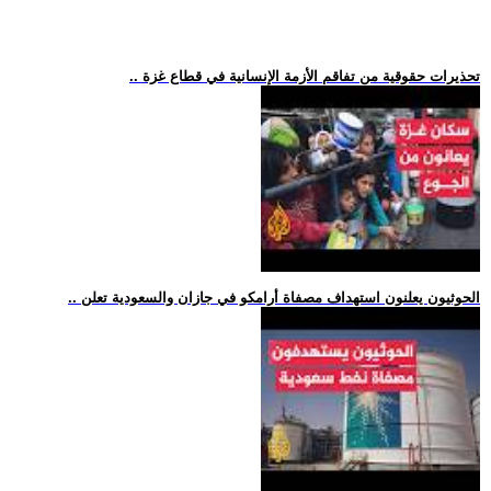
.. تحذيرات حقوقية من تفاقم الأزمة الإنسانية في قطاع غزة
.. الحوثيون يعلنون استهداف مصفاة أرامكو في جازان والسعودية تعلن