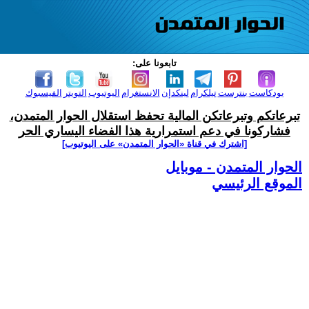
تابعونا على:
بودكاست
بنترست
تيلكرام
لينكدإن
الانستغرام
اليوتيوب
التويتر
الفيسبوك
تبرعاتكم وتبرعاتكن المالية تحفظ استقلال الحوار المتمدن،
فشاركونا في دعم استمرارية هذا الفضاء اليساري الحر
[اشترك في قناة ‫«الحوار المتمدن» على اليوتيوب]
الحوار المتمدن - موبايل
الموقع الرئيسي