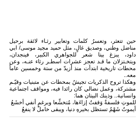
حين تتعثر، وتعسرُ كلمات وتعابير رثـاء لائقة برحيل
مناضل وطني، وصديق غالٍ، مثل حميد مجيد موسى/ ابي
داود، يبزغ بيتا شعر للجواهري الكبير، فينجدان،
ويتخـتزلان ما قـد تعجز عشرات اسطـر رثاء عنـه، وعن
محطات تاريخية ابتدأت منذ أزيدّ من ستة وخمسين عاماً
معه..
وهكذا تروح الذكريات تجيشُ بمحطات عن متبنيات وقيّـم
مشتركة، وعمل نضالي كان رائدا فيه، ومواقف اجتماعية
وانسانية.. وذينك البيتان هما:
للموتِ فلسفةٌ وَقفتُ إزاءَها، مُتخشِّعا وبرغمِ أنفي أخشَعُ
أيموتُ شَهْمٌ تستظل بخيرهِ دنيا، ويبقى خاملٌ لا ينفعُ