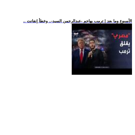
.. الأسبوع وما بعد | ترمب يهاجم -عبدالرحمن السيد-.. وخطأ إنفانت