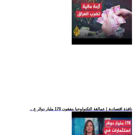
.. نافذة اقتصادية | عمالقة التكنولوجيا ينفقون 170 مليار دولار ع