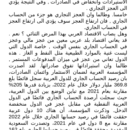
الاستيرادات وانخفاض في الصادرات , وفي النتيجة يؤدي
الى العجز التجاري .
خامسا. وطالما وان العجز التجاري هو جزء من الحساب
الجاري , فان ارتفاع العجز سوف يؤدي الى ارتفاع العجز
في الحساب الجاري.
وهل يصاب الاقتصاد العربي بهذا المرض الثنائي ؟ نعم .
قد يعاني اقتصاد بلد عربي معين من عجز مالي وعجز
في الحساب الجاري بنفس الوقت , خاصة الدول التي
ليست غنية بالموارد الطبيعية مثل النفط و الغاز . هذه
الدول تعاني من عجز في ميزان المدفوعات المستمر ,
طالما وان استيراداتها تفوق صادراتها. لقد أصدرت
المؤسسة العربية لضمان الاستثمار وائتمان الصادرات،
بان رصيد الحساب الجاري للدول العربية سجل فائضًا بلغ
369.8 مليار دولار خلال عام 2022، بزيادة قدرها 205%
مقارنة بعام 2021 مع تباين الوضع بين الدول العربية،
حيث سجلت أرصدة الحساب الجاري فائضًا في الدول
العربية النفطية في مقابل عجز في الدول منخفضة
الدخل. وذكرت المؤسسة، أن هناك 10 دول عربية
حققت فائضًا في رصيد حسابها الجاري خلال عام 2022
مقارنة مع 8 دول في عام 2021، وتصدرت السعودية
المقدمة محققة فائضًا في رصيد حسابها الجاري بلغ 162