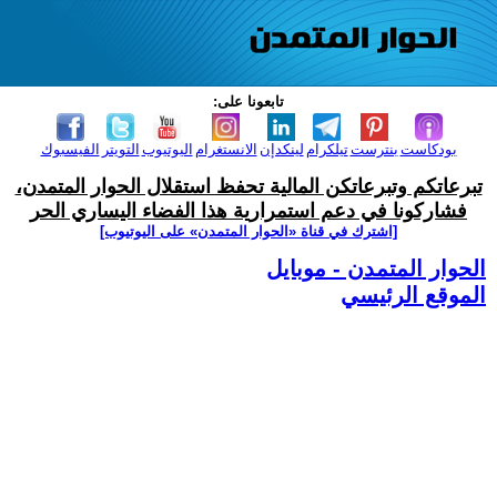
تابعونا على:
بودكاست
بنترست
تيلكرام
لينكدإن
الانستغرام
اليوتيوب
التويتر
الفيسبوك
تبرعاتكم وتبرعاتكن المالية تحفظ استقلال الحوار المتمدن،
فشاركونا في دعم استمرارية هذا الفضاء اليساري الحر
[اشترك في قناة ‫«الحوار المتمدن» على اليوتيوب]
الحوار المتمدن - موبايل
الموقع الرئيسي