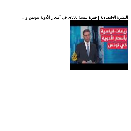
.. النشرة الاقتصادية | قفزة بنسبة 550% في أسعار الأدوية بتونس و