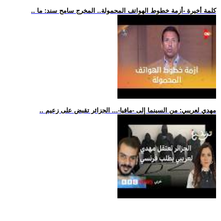
.. كلمة أخيرة -أزمة خطوط الهواتف المحمولة.. المخرج سامح سند: ما
.. مهدي لعريبي: من السينما إلى -مافيا-... الجزائر تقبض على زعيم