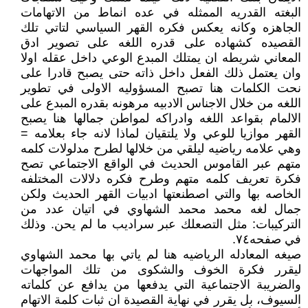
البغته القدريه الممثله في عده انماط من الاتهامات
الجاهزه وكانه يعكس فكره القهر السياسي لتاتي تلك
القصيده كشهاده على قدره اللغه على تصوير ادق
المعاني شريطه ان يمتلك المبدع الوعي داخل عقله اولا
وان يعتمل ذلك الفعل داخل ذاته حتى يصبح قادرا على
نحت الكلمات هنا تصبح المسؤوليه الاولى في تطوير
اللغه من خلال الاجناس الادبيه مرهونه بقدره المبدع على
الالمام بقواعد اللغه وادراكه لمواطن جمالها هنا يصبح
القهر موازيا للوعي ولا يلتقيان لماذا لانه جاء بعلامه =
وهي علامه رياضيه ليلقي من خلالها لطرح مدلولات كلمه
متهم عبر القاموس الحديث في الواقع الاجتماعي تصح
فكرة تعريف كلمه متهم وطرح فكره دلالات المختلفه
الخاصه بها والتي اصطنعتها ادبيات القهر الحديث ولكن
جمال لغه محمد محمد الشهاوي في اتيان عدد من
التركيبات: مثل التصعلك عبر سراديب ما لم يحن. وذلك
في صفحه٧٤.
صيغه المعادله الرياضيه هنا لم ياتي بها محمد الشهاوي
ليقرر فكرة الخوف والشكوى من تلك المواجهات
والضريبة الاجتماعية التي يدفعها من يدافع عن كلماته
السيوف، بل يقرر في نهاية القصيدة ان ثبات كلمة الاتهام