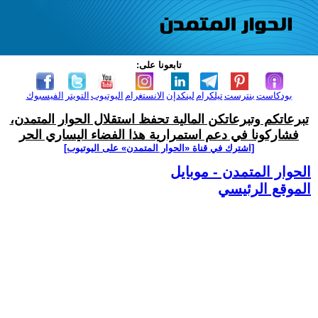
تابعونا على:
بودكاست
بنترست
تيلكرام
لينكدإن
الانستغرام
اليوتيوب
التويتر
الفيسبوك
تبرعاتكم وتبرعاتكن المالية تحفظ استقلال الحوار المتمدن،
فشاركونا في دعم استمرارية هذا الفضاء اليساري الحر
[اشترك في قناة ‫«الحوار المتمدن» على اليوتيوب]
الحوار المتمدن - موبايل
الموقع الرئيسي