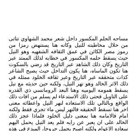
مساحه الحلم المكسور داخل شعر محمد الشهاوي تتاتى
من خلال مخاطبته للنيل وكانه هنا يستنهض رمزا من
رموز مصر الكائن في عمق الثقافه الشفهيه وهو النيل
حيث يسقط حلمه المكسور في خطابه لذلك الممتد عبر
التاريخ وكان ذلك الشاهد عبر التاريخ قد رضي بالسكوت
هنا تكون الماساه، هنا يكون التداخل حيث يصبح الشاعر
كذات متحققه عبر التاريخ وعبر ثقافه الخلود ممثله في
ذلك الاثر الخالد وهو نهر النيل، ولكنه حين حديثه مع نيل
يسقط همومه اليوميه وهنا البعد الرومانسي ذي القدره
على التاويل فحتى ذلك الاستدعاء لم يسلم من افات ذلك
الواقع وبالتالي تلك الاستعاده لنهر النيل واعطائه معنى
اخر هنا تسقط الحقيقه فالنهر ليس ماء تجري فقط ولكنه
امام فالامامه هنا بمعنى دليل الخلود فلماذا عجز ذلك
الخالد على ان يعبر عن رايه فلم يعد النيل يحمل اليهم
سعاده الاعوام ولكنه اصبح يحمل جروحا، المبدع في هذه