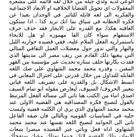
الوعي لديه ولدي جيله من خلال لغه قائمه على مشعره
المعقولات اي تحويل القضايا الخلافيه او الابعاد الاجتماعيه
والفكريه الى لغه قابله للتاثير في الوجدان بعيدا عن
فكره الخطابه في سياق بما انك تريد كذا ، اذا ستكون
العاقبه هكذا، مع القدره على الايجاز فقد حذف حرف
الاستفهام سواء كان الفا مهموزه او هل للايحاء
باستمراريه الفعل الملام عليه، ففي قصيده حواريه الليل
والنهار والتي تدور حول معضلات العمل الثقافي المثالي
التي يبغيها ذلك القادم من ريف مصر الى مدينتها الذي
فقدت بكارتها خلف ستاره تحديث عبر مؤسسة من القهر
المقنن ، وقدره محمد محمد الشهاوي على صك اللغه
القابله للتداول من خلال قدرتي على اختزال المعاني في
ابسط الاشكال بل والقدره على تصريف اللغه فياتي
بتعبير الحروف/ السيوف، ليعارض مقوله ابو تمام السيف
اصدق انباء من الكتب هنا ناتي الى مساله الفعل المرتبط
بالقول لتصبح فكره المصداقيه هي القضيه الاولى عند
محمد محمد الشهاوي الذي يرى ان الكلمه قضيه وليست
حليه في المناسبات القوميه وبالتالي فان صفه الفاعل
تاتي الى الجوامد لتصبح اللغه نفسها عند محمد محمد
الشهاوي اداه فعل وياتي عبر القصيده مبصرا بتبعات
الايمان بتلك القضيه لانك حينما تمتلك وعيك ستفجأك