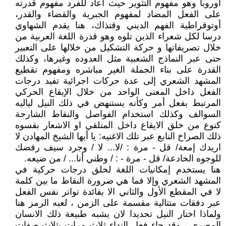
أوروبا وهو مفهوم التثوير حيث أعاد للفرد مفهوم قدرته
على الفعل المضاد لمفهوم الجبرية والقضاء والقدر،
أوتوقراطية الفهم الديني وقتذاك، هنا يقدم الشهاوي
درسا لكل شعراء الذين تلوه وهو قدرة اللغة العربية من
خلال تصريفاتها و حركة التشكيل من خلالها على التعبير
حتى عبر النماذج الشعبية مثل العدوده وغيرها، وكذلك
القدرة على بناء الجملة الغير مباشره ومفهوم تقطيع
المشهد الشعري إلى عدة حركات اجرائية تفيد درجات
الفعل داخل المعنى الواحد من خلال الإيقاع الحركي
المرتبط بفعل أمر وكأنه يستنهض في ذلك النيل لياليه
السوالف وكذلك استخدام الفواصل والنقاط الشارحة
كنوع من خلق الايقاع داخل المتلقي او الاشعار بقسوه
ذلك الصراخ النابع عبر تلك الاغنيه: يا أيها الشيخ المهادن لا
اريدك إمعة/ قل - مرة : /لا... لا / وجرد سيف رفضك
للوجوه الخادعة/ قل - مرة - : / وطني أنا... / من ضيعه.
هنا يستخدم إمكانيات اللغة لخلق درجات حركية في
المشهد الشعري وإلا فما هي ضرورة النقاط ما بين كلمة
لا في المقطع الأول والثاني الا بفائدة تواتر نفس الفعل
عبر دفقات متتالية مقسمة على الزمن ، لعبه الرمز هنا
ولماذا اختار النيل تحديدا لان يشبه طبيعة ذلك الانسان
المصري ، وقد جاء فعل النداء ثلاث مرات بثلاث صفات