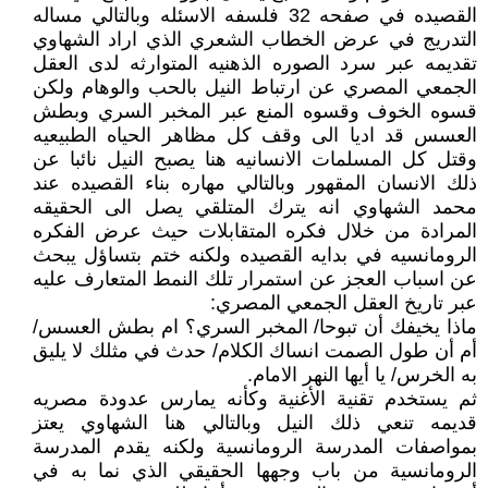
القصيده في صفحه 32 فلسفه الاسئله وبالتالي مساله
التدريج في عرض الخطاب الشعري الذي اراد الشهاوي
تقديمه عبر سرد الصوره الذهنيه المتوارثه لدى العقل
الجمعي المصري عن ارتباط النيل بالحب والوهام ولكن
قسوه الخوف وقسوه المنع عبر المخبر السري وبطش
العسس قد اديا الى وقف كل مظاهر الحياه الطبيعيه
وقتل كل المسلمات الانسانيه هنا يصبح النيل نائبا عن
ذلك الانسان المقهور وبالتالي مهاره بناء القصيده عند
محمد الشهاوي انه يترك المتلقي يصل الى الحقيقه
المرادة من خلال فكره المتقابلات حيث عرض الفكره
الرومانسيه في بدايه القصيده ولكنه ختم بتساؤل يبحث
عن اسباب العجز عن استمرار تلك النمط المتعارف عليه
عبر تاريخ العقل الجمعي المصري:
ماذا يخيفك أن تبوحا/ المخبر السري؟ ام بطش العسس/
أم أن طول الصمت انساك الكلام/ حدث في مثلك لا يليق
به الخرس/ يا أيها النهر الامام.
ثم يستخدم تقنية الأغنية وكأنه يمارس عدودة مصريه
قديمه تنعي ذلك النيل وبالتالي هنا الشهاوي يعتز
بمواصفات المدرسة الرومانسية ولكنه يقدم المدرسة
الرومانسية من باب وجهها الحقيقي الذي نما به في