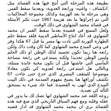
بطبيعة هذه المرحلة التي أنتج فيها هذه القصائد مثل
:انكشاف - واغنيه- ورابعة العدوية- وبعدما سقط القمر.
وهي مرحلة ما بعد الهزيمة وكذلك مجموعة المحاكمات
التي تم إجراؤها ما بعد هزيمة 1967 حيث تكثر الأسئلة
في قصائد محمد الشهاوي في ذلك الوقت.
ولعل الممتع في قصيدة بعدما سقط القمر ان محمد
الشهاوي قد أعاد انتاج الأساطير الدينية فلقد سقط حلم
الطهارة الثورية التي نادت بها مصر ما قبل 67 هكذا وقر
في وعي المبدع محمد الشهاوي كما كان وقت ذاك ولكن
رابعه هنا ربما تكون تجسيد لذلك الوطن او ذلك الحلم
وليس الوطن تحديدا ولكنه يستدعي في رابعة مساحة
المآسي التي عاشتها قبل أن تكون محبة عابدة متبتلة،
وبالتالي هل استدعى رابعة لعدويه كي تكون معادلا
موضوعيا للمثقف المصري الذي خدع حتى جاءت 67
تكشف أوراقها هنا يصبح مفهوم الصدمة في ذلك البيت
المبدع الذي أنهى به القصيدة: فما عاد شيء به يستحق
التأله كي تعبدية.
روعه اللغه عند محمد الشهاوي انها تصك لك ما يدور في
عقله وقلبه ومع فهم السياق التاريخي الذي صغ فيه هذه
القصائد نرى ان محمد محمد الشهاوي قد ادار قضيه