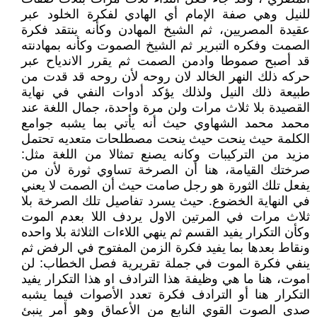
للنيل وهي صفة الإمام أي الهادي لفكرة الخلود عبر
عقيدة المصريين، ثم الشيخ المهادن وكأنه ينتقد فكرة
الصمت وفكره التبرير ثم الشيخ الصموت وكأنه بمهادنته
قد أصبح صموطا وادمن الصمت ثم يقرر الاندياح عبر
حركه ذلك النهر الخالد لان روحه لأن روحه قد قدت من
طبيعة ذلك النيل ولذلك يؤكد أدوات النفي في نهاية
القصيدة بلا ثلاث مرات ولن مرة واحدة، جمال اللغة عند
محمد محمد الشهاوي حيث أنه يأتي بما يشبه جوامع
الكلمة حيث ينحت حيث ينحت مصطلحات متعديه تحتمل
مزيد من التركيبات وكانه يصنع تمثالا من اللغة مثل:
صرختك القيامة، هنا أن الصرخة تساوي ثورة لأن من
يفعل تلك الثورة هو رجل صامت حيث أن الصمت لا يعني
في النهاية الخضوع. حيث يسرد تفاصيل تلك الصرخة بلا
ثلاث مرات في المرتين الاول يردف اللا بعدم الموت
وكأن التكرار يفيد القسم ثم ينهي اللاءات الثلاثة بلا واحده
ونقاط بعدها بما يفيد فكرة الزمن المفتوح في الرفض ثم
ينفي فكرة الموت في جملة تقريرية فصل الخطاب: لن
اموت، هنا ما هي وظيفة هذا الترادف او هذا التكرار يفيد
التكرار هنا أو الترادف فكرة تعدد الأصوات فيما يشبه
صدى الصوت القوي النابع من الأعماق وهو أمر ينبئ