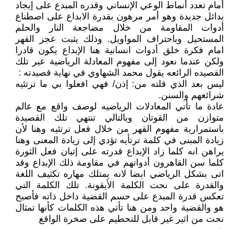
أمام تعدد أنماط الوعي الإنساني وقدره المبدع على إيجاد
بدائل جديدة وهو أمر مرهون بقدرة الابداع على اصطناع
أدوات المقاومة من خلال مضاجعة النار والحلم
المستحيل وباحتراف المواويل. وذلك يثبت عجز القهر
امام فكرة خلق أدوات انسانية هنا الإبداع يكون قادرا
ولكن عندما نعود إلى مفهوم المعادلة الرياضية عبر تلك
القصيده الرائعه ‏يقول محمد الشهاوي في نهاية قصيدته :
ليس بعد الذي قلته من: إذن/ فهي افعلوا بي ما ترتئيه
شرائعهم والسنن.
عادة ما تأتي المعادلات الرياضيه لوصف واقع مع عالم
متوازن من القوتان وبالتالي تنتهي تلك القصيدة
باستمرارية مفهوم القهر من خلال فعل ترتئيه وهنا لأن
زيادة المبنى في كلمة ترتأيه تؤدي إلى زيادة المعنى وهنا
يراهن انه كلما زاد الإبداع قدرته على إتيان فعل الثورة
كلما سن القاهرون أدواتهم في مقاومة ذلك الإبداع وقد
اتى بشكل الرياضي ايضا لانه يمتلك مهاره تكثيف اللغة
والقدرة على نحت الكلمة الأيقونة. تلك الكلمة التي
تعكس قدرة المبدع على حسم القضية داخل ذاته فأصبح
هو والقضية واحد ومن هنا تأتي هذه الكلمات كأنها تمثال
نحت من اثير غير قابل للتحطيم على صخرة الواقع