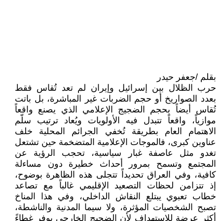
بقلم /جعفر حيدر
حرب الظلال بين إسرائيل وإيران لم تعد تُقاس فقط
بعدد الصواريخ أو حجم الضربات غير المباشرة، بل باتت
تُقاس أيضاً بحجم الضجيج الإعلامي الذي يصنع واقعاً
موازياً، واقعاً تتبدل فيه الأولويات ويُعاد ترتيب سلّم
الاهتمام العام بطريقة تُخفي الجرائم المحلية خلف
عناوين كبرى، فالموجات الإعلامية المتضخمة حين تشتعل
تغدو مثل عاصفة غبار سياسية، تحجب الرؤية عن
المجتمع وتسمح بمرور أحداث خطيرة دون مساءلة
كافية، وفي العراق تحديداً تتجلى هذه الظاهرة بوضوح،
إذ تتزامن لحظات التصعيد الإقليمي غالباً مع تصاعد
خطاب تعبوي يبتلع النقاش الداخلي، وفي هذا المناخ
تصبح الشخصيات المؤثرة، ولا سيما المدنية والناشطة،
أكثر عرضة للاستهداف لأن الضجيج الخارجي يوفر غطاءً