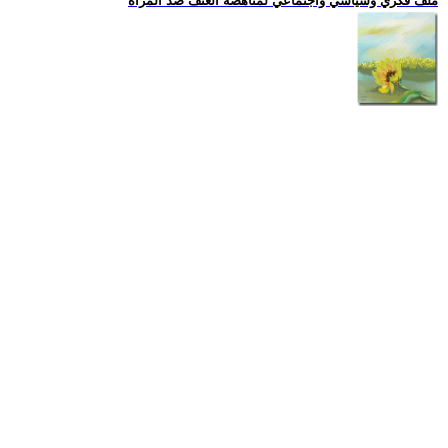
ملف فكري وسياسي واجتماعي لمناهضة العنف ضد المرأة