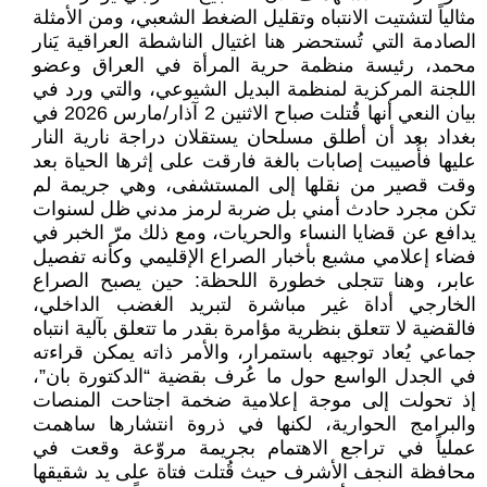
مثالياً لتشتيت الانتباه وتقليل الضغط الشعبي، ومن الأمثلة
الصادمة التي تُستحضر هنا اغتيال الناشطة العراقية يَنار
محمد، رئيسة منظمة حرية المرأة في العراق وعضو
اللجنة المركزية لمنظمة البديل الشيوعي، والتي ورد في
بيان النعي أنها قُتلت صباح الاثنين 2 آذار/مارس 2026 في
بغداد بعد أن أطلق مسلحان يستقلان دراجة نارية النار
عليها فأُصيبت إصابات بالغة فارقت على إثرها الحياة بعد
وقت قصير من نقلها إلى المستشفى، وهي جريمة لم
تكن مجرد حادث أمني بل ضربة لرمز مدني ظل لسنوات
يدافع عن قضايا النساء والحريات، ومع ذلك مرّ الخبر في
فضاء إعلامي مشبع بأخبار الصراع الإقليمي وكأنه تفصيل
عابر، وهنا تتجلى خطورة اللحظة: حين يصبح الصراع
الخارجي أداة غير مباشرة لتبريد الغضب الداخلي،
فالقضية لا تتعلق بنظرية مؤامرة بقدر ما تتعلق بآلية انتباه
جماعي يُعاد توجيهه باستمرار، والأمر ذاته يمكن قراءته
في الجدل الواسع حول ما عُرف بقضية “الدكتورة بان”،
إذ تحولت إلى موجة إعلامية ضخمة اجتاحت المنصات
والبرامج الحوارية، لكنها في ذروة انتشارها ساهمت
عملياً في تراجع الاهتمام بجريمة مروّعة وقعت في
محافظة النجف الأشرف حيث قُتلت فتاة على يد شقيقها