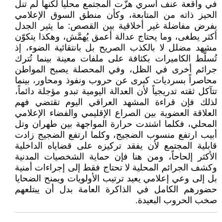
في واقعة عنف أسري هزّت المجتمع محلياً لكنها لم تنل
الحيز ذاته من المتابعة، وكأن منطق السوق الإعلامي
يفرض مفاضلة غير أخلاقية بين القصص: ما يثير الجدل
أكثر يطغى، وما يحتاج عدالة أعمق يُهمَّش، وهكذا يتكوّن
مشهد مضلل لا بالكذب الصريح بل بانتقائية الضوء، إذ
تُسلَّط الكاميرات بكثافة على ملفات معينة بينما تُترك
جرائم أخرى في الظل، وفي المحصلة يصبح المواطن
محاصراً بسرديات كبرى عن حروب ونفوذ ومحاور، بينما
تتآكل ثقته تدريجياً لأن العدالة اليومية تبدو مؤجلة دائماً،
لذلك فإن قراءة المشهد العراقي اليوم تقتضي فهم
العلاقة العضوية بين الصراع الإقليمي والفضاء الإعلامي
المحلي، فكلما اشتدت حرارة المواجهة بين طهران وتل
أبيب ارتفع منسوب الضجيج، وكلما ارتفع الضجيج زادت
قابلية المجتمع لأن يفقد تركيزه على قضاياه الداخلية
الأكثر إلحاحاً، ومن هنا فإن حماية الشخصيات المدنية
وكشف الجرائم المحلية لا تحتاج فقط إلى إجراءات أمنية
بل إلى وعي إعلامي يعيد ترتيب الأولويات ويمنح الضحايا
حضورهم الكامل في الذاكرة العامة بدل أن يبتلعهم
صخب الحروب البعيدة.