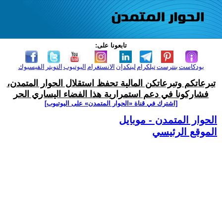
تابعونا على:
بودكاست
بنترست
تيلكرام
لينكدإن
الانستغرام
اليوتيوب
التويتر
الفيسبوك
تبرعاتكم وتبرعاتكن المالية تحفظ استقلال الحوار المتمدن،
فشاركونا في دعم استمرارية هذا الفضاء اليساري الحر
[اشترك في قناة ‫«الحوار المتمدن» على اليوتيوب]
الحوار المتمدن - موبايل
الموقع الرئيسي