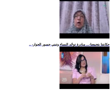
.. -حكايتنا بتجمعنا-... مبادرة توحّد النساء وتبني جسور الحوار