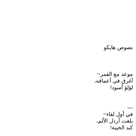
نصوص هايكو
موعد مع القمر~
أغرق في أعماقه،
لؤلؤ أسود!
—
في أول لقاء~
بلغت أرذل الألم،
كبد الخيبة!