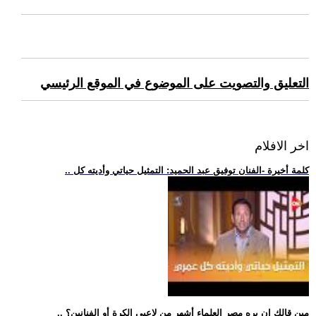
التعليق والتصويت على الموضوع في الموقع الرئيسي
اخر الافلام
.. كلمة أخيرة -الفنان توفيق عبد الحميد: التمثيل حياتي وأديته كل
.. مين قالك إن بره مصر العلماء أشهر من لاعبي الكرة أو الفنانين؟