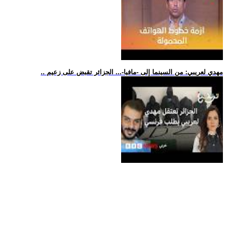
.. مهدي لعريبي: من السينما إلى -مافيا-... الجزائر تقبض على زعيم