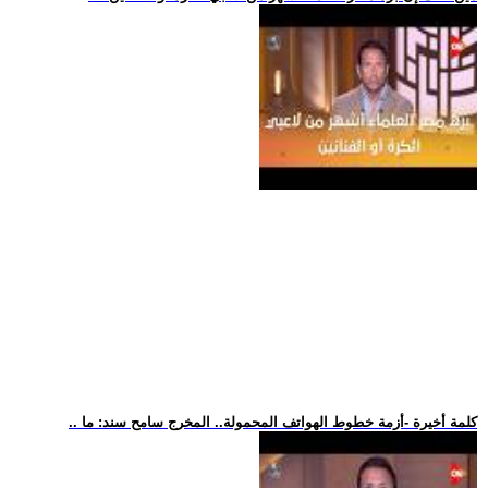
.. كلمة أخيرة -أزمة خطوط الهواتف المحمولة.. المخرج سامح سند: ما