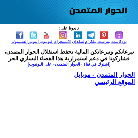
تابعونا على:
بودكاست
بنترست
تيلكرام
لينكدإن
الانستغرام
اليوتيوب
التويتر
الفيسبوك
تبرعاتكم وتبرعاتكن المالية تحفظ استقلال الحوار المتمدن،
فشاركونا في دعم استمرارية هذا الفضاء اليساري الحر
[اشترك في قناة ‫«الحوار المتمدن» على اليوتيوب]
الحوار المتمدن - موبايل
الموقع الرئيسي