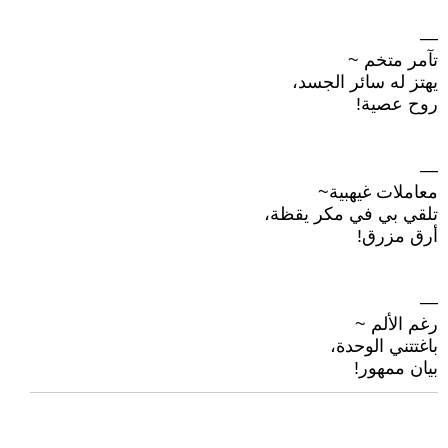
—
تآمر متخم ~
يهتز له سائر الجسد،
روح عصية!
—
معاملات غيهبية~
تلقي بي في مكر يقظة،
أرق مزرق!
—
رغم الألم ~
باغتتني الوحدة،
بيان ممهور!