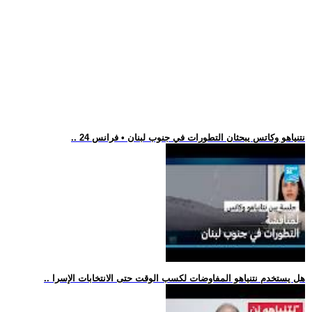
.. نتنياهو وكاتس يبحثان التطورات في جنوب لبنان • فرانس 24
.. هل يستخدم نتنياهو المفاوضات لكسب الوقت حتى الانتخابات الإسرا