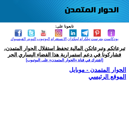
تابعونا على:
بودكاست
بنترست
تيلكرام
لينكدإن
الانستغرام
اليوتيوب
التويتر
الفيسبوك
تبرعاتكم وتبرعاتكن المالية تحفظ استقلال الحوار المتمدن،
فشاركونا في دعم استمرارية هذا الفضاء اليساري الحر
[اشترك في قناة ‫«الحوار المتمدن» على اليوتيوب]
الحوار المتمدن - موبايل
الموقع الرئيسي