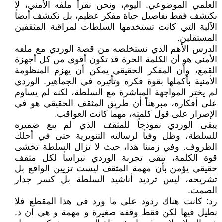
العلمي الموضوعي. اليوم، ونحن نقرأ ملفه الأمني، لا
نكتشف فقط تفاصيل حياة مفكر عظيم، بل نكتشف أيضاً
الآلية التي كانت تستخدمها السلطات لمراقبة المثقفين
المستقلين.
الدرس الأهم الذي نستخلصه من قصة الوردي مع ملفه
الأمني هو أن الكلمة الحرة قد تكون أقوى من كل أجهزة
القمع، وأن المفكر الحقيقي يمكن أن يهزم المنظومة
الأمنية بأكملها بقوة فكره وتأثيره في الجماهير. الوردي
لم يختر المواجهة المباشرة مع السلطة، لكنه لم يساوم
على أفكاره، مبرهناً أن طريق المثقف الحقيقي هو في
الإصرار على قول كلمته، مهما كانت العواقب.
يبقى الوردي نموذجاً للمثقف الذي لم يبع ضميره
للسلطة، وظل وفياً لرسالته التنويرية حتى في أحلك
الظروف. وفي زمننا هذا، حيث لا تزال السلطة تخشى
قوة الكلمة، تبقى تجربة الوردي نبراساً لكل مثقف
حقيقي يؤمن بأن مهمة المثقف ليست تزيين الواقع بل
تشريحه، ليس ترديد أناشيد السلطة بل كسر جدار
الصمت.
رد: كانت هناك ردود على ما ورد في هذا المقطع فلا
نطيل فيها لكن فقط وقفه صغيرة و مهمة و هي ان د.