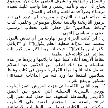
و الصدق و النزاهة و الشرف العلمي بذلك لان الموضوع
يحتاج الى تأييد و تأكيد رسمي و هذا واجب عليك تنفيذه
مرغماً لا بطرا ًخدمة للعلم و الدقة و الصدق.
4. جرأته في نقد التاريخ والموروث: لم يتردد في نقد
الرموز التاريخية والدينية بشكل موضوعي وعلمي. كتاب
"وعاظ السلاطين" مثل خطراً على الخطاب الرسمي
الديني والسياسي.] انتهى
رد : اين كانت الجرأة و هو الهارب من أي نقاش بالقول
المعتمد منه ...((انه شعلية العلم يكَول))""ا او ""((ناقل
الكفر ليس بكافر))""...حيث انه ربما اكثر من كرر تلك
العبارتين في كتاباته غير العلمية.
النقاط الأربعة أعلاه كتبنا عنها ما يلائمها و يردها في هذه
السلسلة و مع ذلك اطلب من الدكتور عبد السلام
التفضل علينا انا و القراء الكرام بالخوض في كتاب وعاظ
السلاطين لينفعنا بما ورد فيه من ابداعات علمية!!!!!
مشكوراً و ينفع القراء.
12. ورد التالي:[الكلمة التي هزت العروش...تميز أسلوب
الوردي بالسردية التحليلية التي تجمع بين العمق
الأكاديمي والبساطة الشعبية، مما جعل كتبه تصل إلى
شرائح واسعة من المجتمع. اعتمد على الأسلوب
الحكواتي في الكتابة، فجعل من النظريات الاجتماعية