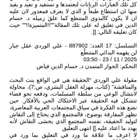
كل تلك العبارات الرنانات لنعتمدها و نستفيد و نفيد و يفيد
منها ان استطاع طبعاً و الذي لا يعرف فمعذور لان عليه
ان لا يكون كالبدوي المتنطع كما علقَ زميله د. حسام
الدين في تعليق له على تلك المقالة""!!المتميزة!!"" حيث
كان تعليقه التالي: [[.
التسلسل: 17 العدد: 887902 - علي الوردي عقل جبار
لن يفهمه البدائي المتنطّع
2025 / 11 / 23 - 03:50
التحكم: الحوار المتمدن د. حسام الدين فياض
مقولة علي الوردي “الحقيقة هي في الواقع بنت البحث
والمناقشة” (كتاب، مهزلة العقل البشري، ص:7)، محاولة
لانتشال الوعي من سلطة المسلمات، ودفعه نحو فضاء
تتشكل فيه الحقيقة عبر الاحتكاك الحي بالأفكار. حين
نضع هذه الفكرة في سياق المجتمعات العربية المعاصرة،
تظهر المفارقة بوضوح، فالمجتمع الذي يحتاج إلى النقاش
لتوليد الحقيقة، نفسه المجتمع الذي يخشى النقاش لأنه
يهدد ما اعتاد عليه.]] انتهى التعليق
لا اعرف ما علاقة ما ورد في التعليق بما ورد في