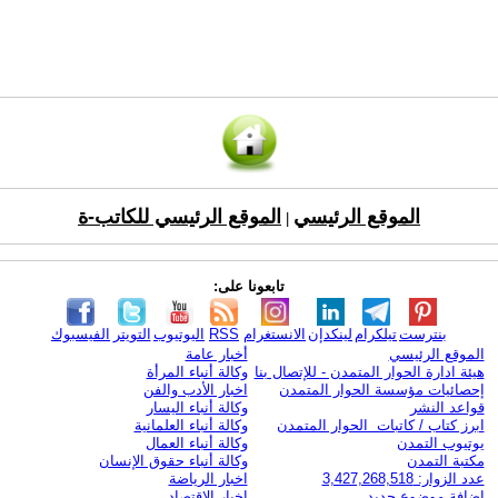
الموقع الرئيسي
الموقع الرئيسي للكاتب-ة
|
تابعونا على:
بنترست
تيلكرام
لينكدإن
الانستغرام
RSS
اليوتيوب
التويتر
الفيسبوك
الموقع الرئيسي
أخبار عامة
هيئة ادارة الحوار المتمدن - للإتصال بنا
وكالة أنباء المرأة
إحصائيات مؤسسة الحوار المتمدن
اخبار الأدب والفن
قواعد النشر
وكالة أنباء اليسار
ابرز كتاب / كاتبات الحوار المتمدن
وكالة أنباء العلمانية
يوتيوب التمدن
وكالة أنباء العمال
مكتبة التمدن
وكالة أنباء حقوق الإنسان
عدد الزوار: 3,427,268,518
اخبار الرياضة
اضافة موضوع جديد
اخبار الاقتصاد