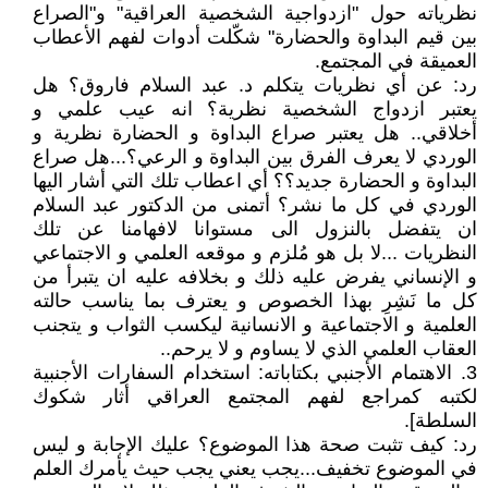
نظرياته حول "ازدواجية الشخصية العراقية" و"الصراع
بين قيم البداوة والحضارة" شكّلت أدوات لفهم الأعطاب
العميقة في المجتمع.
رد: عن أي نظريات يتكلم د. عبد السلام فاروق؟ هل
يعتبر ازدواج الشخصية نظرية؟ انه عيب علمي و
أخلاقي.. هل يعتبر صراع البداوة و الحضارة نظرية و
الوردي لا يعرف الفرق بين البداوة و الرعي؟...هل صراع
البداوة و الحضارة جديد؟؟ أي اعطاب تلك التي أشار اليها
الوردي في كل ما نشر؟ أتمنى من الدكتور عبد السلام
ان يتفضل بالنزول الى مستوانا لافهامنا عن تلك
النظريات ...لا بل هو مُلزم و موقعه العلمي و الاجتماعي
و الإنساني يفرض عليه ذلك و بخلافه عليه ان يتبرأ من
كل ما نَشِرِ بهذا الخصوص و يعترف بما يناسب حالته
العلمية و الاجتماعية و الانسانية ليكسب الثواب و يتجنب
العقاب العلمي الذي لا يساوم و لا يرحم..
3. الاهتمام الأجنبي بكتاباته: استخدام السفارات الأجنبية
لكتبه كمراجع لفهم المجتمع العراقي أثار شكوك
السلطة].
رد: كيف تثبت صحة هذا الموضوع؟ عليك الإجابة و ليس
في الموضوع تخفيف...يجب يعني يجب حيث يأمرك العلم