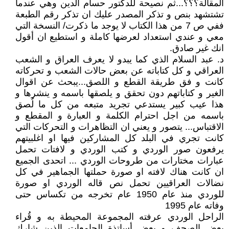
المقالة؟؟؟...ثم نصيحة للدكتور حسام الدين وهي عندما
تشتشهد بنص و تذكر المصدر عليك ان تذكر رقم الطبعة
ففي ص 7 من هذا الكتاب لا يوجد ما ذكرت/ النسخة التي
معي و عندي استعداد لعرضها كاملة و استطيع ان أقول
انك غير صادق.
د. عبد السلام الذي كما يبدو لا يعرف العراق و الشعب
العراقي و كل كتاباته عن بعض حالات الشعب و تحركاته
كانت و فق طريقة القطع و اللصق...يبحث عن اقوال
الغير و كتاباتهم دون تحقق و يلصقها باسمه و ينشرها و
هذا عيب كبير يستدعي تجريد متبعه من كل ما لُصق
باسمه من اجل احترام الكلمة و العبارة و المقطع و
الاقتباس... يتصور و يعني ان التظاهرات و التحركات التي
كانت تجري في البلد كل المشاركين فيها او اغلبيتهم
يرفعون صور الوردي و كتب الوردي و لافتات تحمل
عبارات مختارات من طروحات الوردي ... اتحدى الجميع
ان كانت هناك لافته او صورة حملتها الجماهير في كل
نضالات العراقيين تحمل نص قاله الوردي او صورة
للوردي منذ عام 1950 عام تخرجه من تكساس حتى
وفاته عام 1995
الراحل الوردي عرفته المجموعة المحيطة به و قُراء
بعض الصحف و بعض أساتذة الجامعات الذين شارك