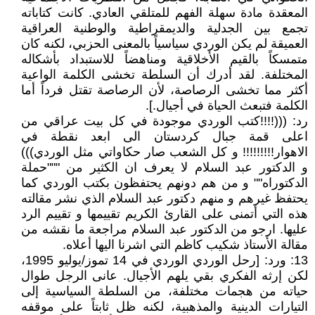
المعقدة مادة سهلة الفهم للمتلقي العادي. كانت كتاباته
تجمع بين الجدلية والديمقراطية والوطنية العراقية
العميقة لم يكن الوردي سياسياً بالمعنى الحزبي، لكنه كان
متمسكاً بالقيم الأخلاقية ومناهضاً للاستبداد بأشكاله
المختلفة. لقد أدرك أن السلطة تخشى الكلمة الواعية
أكثر مما تخشى الرصاصة، لأن الرصاصة تقتل فرداً أما
الكلمة فتبعث الحياة في أجيال.].
رد: (((!!!!كتب الوردي موجودة في كل بيت عراقي من
اعلى قمة جبال كردستان الى ابعد نقطة في
الاهوار!!!!!!!!! و كل الشعب صار حكاواتي مثل الوردي)))
و الدكتور عبد السلام لا يعرف ان الكثير من """حملة
الدكتوراه"" و من هم دونهم يحتفظون بكتب الوردي كما
يحتفظ غيرهم و منهم دكتور عبد السلام الذي نشر مقالته
هذه التي أتمنى على القارئ الكريم تقييمها و تقييم الرد
عليها. ارجو من الدكتور عبد السلام مراجعة ما نقشه من
مقالة الأستاذ شكيب كاظم التي اشرنا اليها أعلاه.
13: ورد: [رحل الوردي الوردي في 14 تموز/يوليو 1995،
لكن إرثه الفكري بقي يلهم الأجيال. عانى الرجل طوال
حياته من هجمات مختلفة، من السلطة السياسية إلى
التيارات الدينية والمذهبية، لكنه ظل ثابتاً على موقفه