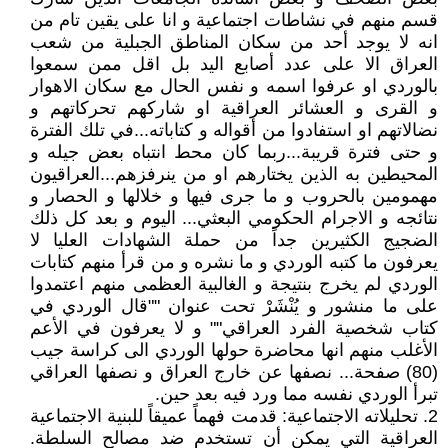
قسم منهم في نشاطات اجتماعية و انا على يقين تام من
انه لا يوجد أحد من سكان المناطق الجبلية من شعب
العراق الا على عدد أصابع اليد بل اقل ممن سمعوا
بالوردي او عرفوا اسمه و نفس الحال مع سكان الاهوار
و القرى و العشائر العراقية او شاركهم تحركاتهم و
نضالاتهم او استفادوا من أقواله و كتاباته...في تلك الفترة
و حتى فترة قريبة...ربما كان محط انتباه بعض جيله و
المحيطين به الذين يختارهم او من ينرفزهم...العراقيون
مهمومين بالحروب و ما جرى فيها و خلالها و الحصار و
نتائجه و الاجرام الحكومي البعثي... اليوم و بعد كل ذلك
الضجيج الكثيرين جداً من حملة الشهادات العليا لا
يعرفون ما كتبه الوردي و ما نشره و من قرأ منهم كتابات
الوردي لم يخرج بنتيجة و الغالبية العظمى منهم اعتمدوا
على ما منشور و يُنْشَرْ تحت عنوان ""قال الوردي في
كتاب شخصية الفرد العراقي"" و لا يعرفون في الأعم
الأغلب منهم انها محاضرة حولها الوردي الى كراسة جيب
(80) صفحة... نصفها عن خارج العراق و نصفها العراقي
تبرأ الوردي نفسه مما ورد فيه بعد حين.
2. تحليلاته الاجتماعية: قدمت فهماً عميقاً للبنية الاجتماعية
العراقية التي يمكن أن تستخدم ضد مصالح السلطة.