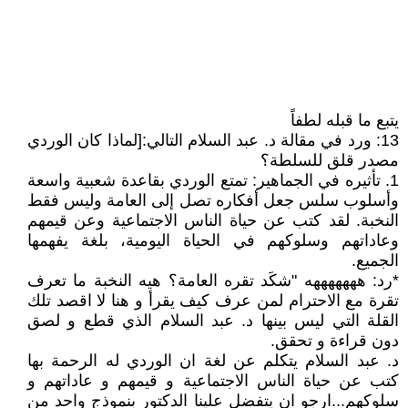
يتبع ما قبله لطفاً
13: ورد في مقالة د. عبد السلام التالي:[لماذا كان الوردي
مصدر قلق للسلطة؟
1. تأثيره في الجماهير: تمتع الوردي بقاعدة شعبية واسعة
وأسلوب سلس جعل أفكاره تصل إلى العامة وليس فقط
النخبة. لقد كتب عن حياة الناس الاجتماعية وعن قيمهم
وعاداتهم وسلوكهم في الحياة اليومية، بلغة يفهمها
الجميع.
*رد: هههههههه "شكَد تقره العامة؟ هيه النخبة ما تعرف
تقرة مع الاحترام لمن عرف كيف يقرأ و هنا لا اقصد تلك
القلة التي ليس بينها د. عبد السلام الذي قطع و لصق
دون قراءة و تحقق.
د. عبد السلام يتكلم عن لغة ان الوردي له الرحمة بها
كتب عن حياة الناس الاجتماعية و قيمهم و عاداتهم و
سلوكهم...ارجو ان يتفضل علينا الدكتور بنموذج واحد من