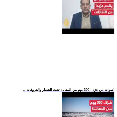
.. أصوات من غزة | 300 يوم من المعاناة تحت الحصار والخروقات