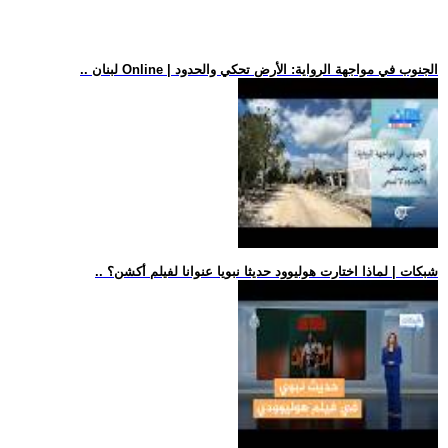
.. لبنان Online | الجنوب في مواجهة الرواية: الأرض تحكي والحدود
.. شبكات | لماذا اختارت هوليوود حديثا نبويا عنوانا لفيلم أكشن؟