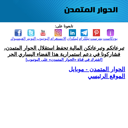
تابعونا على:
بودكاست
بنترست
تيلكرام
لينكدإن
الانستغرام
اليوتيوب
التويتر
الفيسبوك
تبرعاتكم وتبرعاتكن المالية تحفظ استقلال الحوار المتمدن،
فشاركونا في دعم استمرارية هذا الفضاء اليساري الحر
[اشترك في قناة ‫«الحوار المتمدن» على اليوتيوب]
الحوار المتمدن - موبايل
الموقع الرئيسي