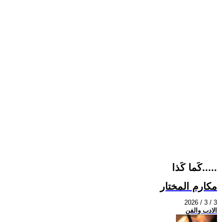
كَما كَذا.....
مكارم المختار
2026 / 3 / 3
الادب والفن