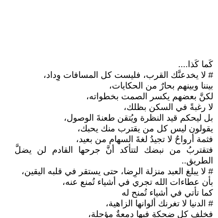
كَما كَذا....
# لا يخدعنَّك القرب، فليست كل المسافات وِداد،
بيننا وبينهم بحارٌ من الحكايات،
لكنَّ بعضهم يكسر الصمت بخطواته،
لا رغبةً في السكن بظلك،
بل ليحكم قيد النظرة ويُتقن طعنةَ الوصول،
يقولون ليس كل من يقترب منك يحبك،
فثمة أرواحٌ لا تجيدُ لغةَ السهام من بعيد،
فتقتربُ من نبضك لتتأكد أنَّ جرحها القادم لن يضلَّ
الطريق..
# لا يبلغ العبد منزلة الرِضا، حتى يستقر في قلبه اليقين،
بأن عطاءات الله تجري في أشياء تُمنع عنه،
كما تأتي في أشياء تُمنح له
# الدنيا لا تغرنك ألوانها الزاهية،
فخلف كل ضحكةٍ فيها دمعةٌ مؤجلة،