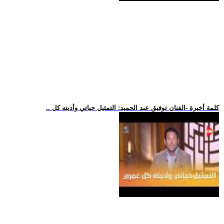
.. كلمة أخيرة -الفنان توفيق عبد الحميد: التمثيل حياتي وأديته كل