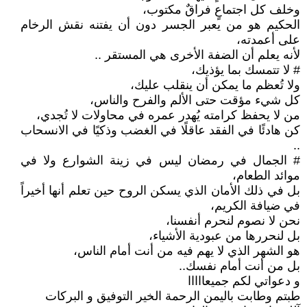
وخلف كل اجتماعٍ فراقٌ مكتوب،
الحكيم هو من يعبر الجسر دون أن يفتنه نقش الرخام
على أعمدته،
لأنه يعلم أن الضفة الأخرى هي المستقر ..‏
# لا تتمسك بما يؤذيك،
ولا تُعظم ما يمكن أن ينقلب عليك،
كل شيء مؤقت حتى الألم والفرح والناس،
من لا يحفظ كرامته يُهدر عمره في محاولات لا تُجدي،
كن هادئًا في الفقد عاقلًا في الغضب وذكيًا في الانسحاب
..‏
# الجمال في رمضان ليس في زينة الشوارع ولا في
موائد الطعام،
بل في ذلك الأمان الذي يسكن الروح حين تعلم أنها أخيراً
في ضيافة الكريم،
نحن لا نصوم لنحرم أنفسنا،
بل لنحررها من عبودية الأشياء،
هو الشهر الذي لا يهم فيه من أنت أمام الناس،
بل من أنت أمام نفسك..
و دعواتي لكم جميعااااا
طبتم وطابت باليمن الرحمة الخير التوفيق و البركات