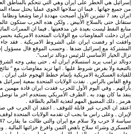
إسرائيل هي الخطر على ايران وهي التي تتحكم بالمناطق العر
من جميع جهاتها , فيما ان سلاحها الجوي عمليا يحتل سماء المن
ايران بعد 7 تشرين الأول أصبحت مهددة ارضا وشعبا ون
منابع النفط ليست بعيدة عن مدفعيتها , فيما ان الممرات المائي
ايران دخلت المفاوضات مع الولايات المتحدة الامريكية بحسن
وافقت او رفضت ايران على الشروط الامريكية . فقد جاء 
المشتركة مع إسرائيل ضدها . وحسب الموقع قال مسؤول إسرائي
تزال الخيار الأساسي للرئيس دونالد ترامب".
دونالد ترامب يريد استسلام ايران له , حتى يبقى وجه الشرق 
بالتبعية ولا بفرض شروط عليها . انها تريد مفاوضات مع " نتا
للقيادة العسكرية الامريكية بإتمام خطط الهجوم على ايران .
وقع الفأس بالراس . نفذت الولايات المتحدة بمعية إسرائيل ه
بآرائهم . وفي اليوم الأول للحرب فقدت ايران قادة مهمين
ينفذ ما كان يهدد به , الطرف الأمريكي يستخدم اخر ما توصل 
هرمز , ذلك المضيق المهم لتغذية العالم بالطاقة .
اعتقد ان الحرب غير قابلة للتوقف . اعتقد ان الحرب في صا
لإيران , وعلى راس ما يجب ان تقدمه الولايات المتحدة لوقف ا
العسكري وشراء سلاح باهض الثمن وافرغ خزائنها المالية . و