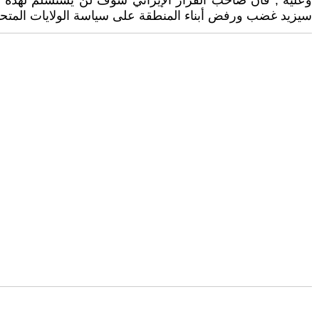
وعليه , فان صاحب القرار الإيراني سوف لن يستسلم لهذه ال
سيزيد غضب ورفض أبناء المنطقة على سياسة الولايات المتحد