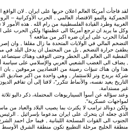
لقد فاجأت أمريكا العالم اعلان حربها على ايران . لان الواقع
الجمركية والنمو الاقتصاد العالمي , الحرب الأوكرانية – ال
الغربية وطرد القيادة الفلسطينية من رام الله . هذه الأمور 
وكل ما يريد ان ترجع أمريكا الى عظمتها! ولكن الحرب على ا
لماذا الحرب على ايران ضره اكبر من منافعه ؟
التضخم المالي في الولايات المتحدة ما زال مقلقا , وان إص
يطفئ حرارة التضخم , بل من المحتمل ان يدخل البلد في مرح
, يضاف الى الغضب الشعبي العربي والإسلامي على سياسة أم
شركة بريدج وتر للاستثمار , وهي واحدة من اكبر صناديق الت
التاريخ يعيد نفسه، والأنماط تتكرر"، لافتا إلى أن تفاقم الدي
غير مستدامة.
وعند سؤاله عن أسوأ السيناريوهات المحتملة، ذكر داليو ثلاثة
لمواجهات عسكرية".
ولكن دونالد ترامب لا يكترث بما يصيب البلاد والعباد من ما
الجنوب الى القوات المسلحة اللبنانية , فيما حل احمد ا
منطقة الخليج مرحلة التطبيع تكون منطقة الشرق الأوسط با