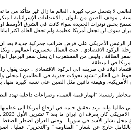
 العالمي لا يتحمل حرب كبيرة . العالم ما زال غير متأكد من م
روسية , موقف الصين من تايوان , الاعتداءات الإسرائيلية الم
لا تسمح بخلق توترات الجديدة سواء كانت في الشرق الأوسط او ب
يران سوف لن تجعل أمريكا عظيمة ولم تجعل العالم اكثر امانا 
رار الرئيس الأمريكي على فرض ضرائب جمركية جديدة بعد ان ا
لة الركود الاقتصادي , حيث العمال يخسرون أعمالهم . وبكل 
ريكا في المنطقة .
حوط في العالم "نشهد تحولات جذرية في النظامين المحلي وال
ون الأمريكية، وهيمنة دائنين مثل الصين على نسبة كبيرة منها، 
 مخاطر رئيسية: "انهيار قيمة العملة، وصراعات داخلية تهدد ال
سي طالما وانه يريد تحقيق حلمه في ارجاع أمريكا الى عظمتها
الذي
لشرع محل بشار الأسد في سوريا . وحتى العراق اضطر الضغ
لكامل خارج عن شعار " المقاومة " و"التحرير". عمليا , اص