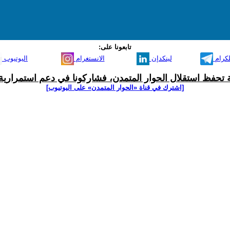
تابعونا على:
لكرام
لينكدإن
الانستغرام
اليوتيوب
ية تحفظ استقلال الحوار المتمدن، فشاركونا في دعم استمرارية 
[اشترك في قناة ‫«الحوار المتمدن» على اليوتيوب]