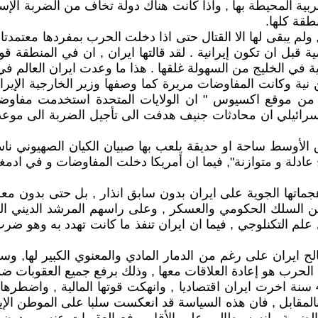
بية المحيطة بها , واذا كانت هناك دولة تخاف من الضربة ال
طقة كلها.
ظاما , ولم يبقى لها الا القتال حتى اذا دخلت الحرب بمفردها معتم
ة في الخليج من السهولة غلقها . هذا ما وعدت ايران العالم في 
 نية وكانت المفاوضات مريرة كما وصفها وزير الخارجية الإي
من موقع اكسيوس " ان الولايات المتحدة استخدمت مفاوضا
لي ان محادثات جنيف هدفت الى تأجيل الضربة الى موعد محدد 
الأوسط ساحة او حديقة يلعب بها صبيان الكيان الصهيوني ناسيا
ئج عادلة و متوازنة", فيما ان أمريكا دخلت المفاوضات و في اد
جماتها الجوية على ايران بدون سابق انذار , بل حتى بدون معر
 من السلك الحكومي والعسكر , وعلى راسهم المرشد الديني 
علم التكنلوجي , فيما ان ايران تنفذ ما كانت تهدد به وهو ضر
لح ايران على رغم من الدمار المادي والمعنوي الكبير لها, 
لحرب هو إعادة العلاقات معها , وذلك برفع جميع العقوبات ضده
سياسة لا حرب ولا سلام مع ايران والتي طالت ما يقارب 47 سنة اخرت ايران اقتصاديا , وانهكت 
بالمقابل , فان هذه السياسة قد انعكست سلبا على الموطن الإ