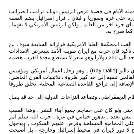
ا تحمله الأيام في قضية فرض الرئيس دونالد ترامب الضرائب
تكررة على غزة وسوريا و لبنان , قرار إسرائيل بضم الضفة
اي جزء اخر من العالم , ولكن الرئيس الأمريكي لا يفهما ,
كما صرح به.
لغت المحكمة العليا الامريكية قراراته السابقة سوف لن
تأكيد فان حرب مع ايران طويلة الأمد سيعرض الامدادات
النفطية الى العالم الى الخطر وحتى التوقف وهناك سيتصاعد سعر الطاقة , وليس من المستغرب ان يصل سعر البرميل الواحد الى 250 دولارا وهو سعر لا تستطع معدة الغرب هضمه
هذا وان هناك تنبؤات رصينة من اقتصاديين مرموقين , بان اقتصاد البلاد في طريقه الى الركود الاقتصادي . حيث يقول راي داليو (Ray Dalio) , وهو رجل اعمال أمريكي ومؤسس
عالمي تشبه إلى حد كبير ظروف ثلاثينيات القرن الماضي.
بالإضافة إلى تراجع القاعدة الصناعية المحلية، تخلق ظروفا
نظام الديمقراطي، وتصاعد النزاعات الدولية إلى حد قد يصل
 حتى ولو كان على جماجم جميع أبناء البشر , وهذا السبب
 جعله ان يتحرك على ايران مدعوما بإسرائيل . الرئيس الامريكي كان يعرف ان ايران ما بعد 7 تشرين الأول 2023 , ليس بعده . تدهور حماس في غزة , حزب الله سلم امر
ط على المجاميع المسلحة وفرض عليهم السكوت , وبدخول
بح لا دور لإيران في محيط إسرائيل وخارجه , بل أصبحت