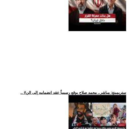
.. #ستريمينغ: مباشر.. محمد صلاح يوقع رسمياً عقد انضمامه إلى الن