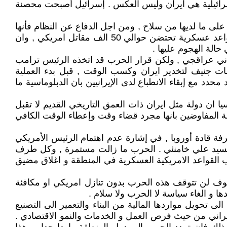
إسرائيلية هي ايران وليس العكس . إسرائيل أصبحت محصنة
دتا على ما لديها من سلاح , ومن اجل الدفاع عن النظام فأنها
ستقاتل حتى بالسلاح الأبيض , ولكن هذه الحرب ستكون عالمية قبل ان تكون إيرانية . لقد قالتها ايران , ان في المنطقة قواعد عسكرية تحتضن حوالي 50 الف مقاتل امريكي , وان
حالة الهجوم عليها .
راني عراقجي , ولكن قرار الحرب قد اتخذه الرئيس ترامب
ت جنيف لتخدير ايران وكسب الوقت , قبل بدء العملية
مع إبقاء الانطباع لدى الإيرانيين بان الدبلوماسية ما
 ان دولة مثل ايران ذات العمق التاريخي القديم لا تقبل
مغة المفاوضين بانها مجرد قضاء وقت وإعطاء الوقت الكافي
فة قادة أوروبا , في إشارة عدم اهتمام الرئيس الأمريكي
السيد علي خامنئي . الحرب ما زالت مستمرة , وكل طرف
ب القواعد الامريكية العسكرية في المنطقة و اغلاق مضيق
وسوف لن تتوقف هذه الحرب بدون تنازل امريكي او مكافئة
ا و الغاء سياسة لا الحرب ولا سلام .
قوتها المالية , واضطرها الى تحويل مواردها المالية من البناء والتعمير الى التصنيع
يراني من حيث فرص العمل و الخدمات والنمو الاقتصادي .