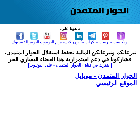
تابعونا على:
بودكاست
بنترست
تيلكرام
لينكدإن
الانستغرام
اليوتيوب
التويتر
الفيسبوك
تبرعاتكم وتبرعاتكن المالية تحفظ استقلال الحوار المتمدن،
فشاركونا في دعم استمرارية هذا الفضاء اليساري الحر
[اشترك في قناة ‫«الحوار المتمدن» على اليوتيوب]
الحوار المتمدن - موبايل
الموقع الرئيسي