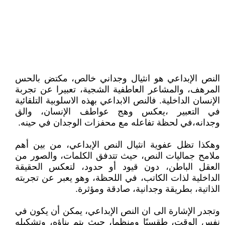
النص الإبداعي هو انثيال وجداني خالص، مكتض بالحس
المرهف، والمشاعر العاطفية الشجية، تعبيرا عن تجربة
الإنسان الداخلية. فالنص الابداعي بهذه الاسلوبية التلقائية
في التعبير ،يعكس وهج عواطف الإنسان، والق
وجدانه،في لحظة تفاعله مع محفزات الوجدان في حينه.
وهكذا تظل عفوية انثيال النص الإبداعي، من بين أهم
ملامح جماليات النص، حيث تتدفق الكلمات، والصور من
العقل الباطن، دون قيود أو حدود، لتعكس الحقيقة
الداخلية لذات الكاتب، في اللحظة، وهو يعبر عن تجربته
الذاتية، بطريقة وجدانية، صادقة ومؤثرة.
وتجدر الإشارة الى ان النص الإبداعي، يمكن أن يكون في
نفس الوقت، طقسيًا ومنظما، حيث يتم بناؤه، وتشكيله