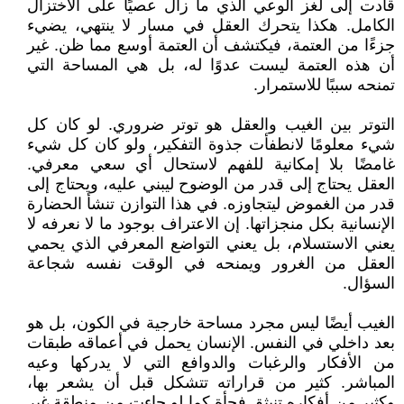
قادت إلى لغز الوعي الذي ما زال عصيًا على الاختزال
الكامل. هكذا يتحرك العقل في مسار لا ينتهي، يضيء
جزءًا من العتمة، فيكتشف أن العتمة أوسع مما ظن. غير
أن هذه العتمة ليست عدوًا له، بل هي المساحة التي
تمنحه سببًا للاستمرار.
التوتر بين الغيب والعقل هو توتر ضروري. لو كان كل
شيء معلومًا لانطفأت جذوة التفكير، ولو كان كل شيء
غامضًا بلا إمكانية للفهم لاستحال أي سعي معرفي.
العقل يحتاج إلى قدر من الوضوح ليبني عليه، ويحتاج إلى
قدر من الغموض ليتجاوزه. في هذا التوازن تنشأ الحضارة
الإنسانية بكل منجزاتها. إن الاعتراف بوجود ما لا نعرفه لا
يعني الاستسلام، بل يعني التواضع المعرفي الذي يحمي
العقل من الغرور ويمنحه في الوقت نفسه شجاعة
السؤال.
الغيب أيضًا ليس مجرد مساحة خارجية في الكون، بل هو
بعد داخلي في النفس. الإنسان يحمل في أعماقه طبقات
من الأفكار والرغبات والدوافع التي لا يدركها وعيه
المباشر. كثير من قراراته تتشكل قبل أن يشعر بها،
وكثير من أفكاره تنبثق فجأة كما لو جاءت من منطقة غير