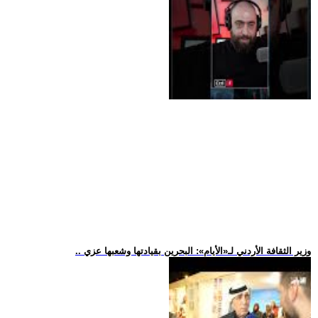
.. وزير الثقافة الأردني لـ«الأيام»: البحرين بقيادتها وشعبها عزي