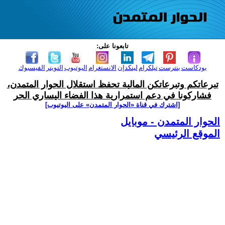
تابعونا على:
بودكاست
بنترست
تيلكرام
لينكدإن
الانستغرام
اليوتيوب
التويتر
الفيسبوك
تبرعاتكم وتبرعاتكن المالية تحفظ استقلال الحوار المتمدن،
فشاركونا في دعم استمرارية هذا الفضاء اليساري الحر
[اشترك في قناة ‫«الحوار المتمدن» على اليوتيوب]
الحوار المتمدن - موبايل
الموقع الرئيسي