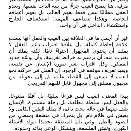
مرئية. هنا يصبح الغيب جزءًا من بنية الذات نفسها، ويغدو
العقل مطالبًا ليس فقط بفهم العالم، بل بفهم أعماقه
الخاصة. وهكذا تتضاعف المهمة: استكشاف الخارج
واستكشاف الداخل في آن واحد.
غير أن أجمل ما في العلاقة بين الغيب والعقل أنها ليست
علاقة إحاطة كاملة، بل علاقة اقتراب دائم. العقل لا
يملك أن يحتوي المجهول احتواءً تامًا، لكنه يملك أن
يقترب منه، أن يرسم له خرائط تقريبية، وأن يوسّع حدود
الممكن. وكل اقتراب يغير صورة الإنسان عن نفسه،
ويعيد تعريف موقعه في الوجود. إن العقل في حركته نحو
الغيب لا يسعى إلى القضاء عليه، بل إلى تحويله من
مجهول مطلق إلى مجهول قابل للفهم التدريجي.
بهذا المعنى، الغيب ليس فراغًا سلبيًا، بل أفقًا مفتوحًا،
والعقل ليس سلطة مطلقة، بل رحلة مستمرة. الإنسان
يقف بينهما في حالة بحث دائم، لا يملك اليقين الكامل ولا
يعيش في ظلام تام، بل يتحرك في منطقة وسطى من
الضوء والظل. وفي تلك المنطقة تحديدًا تتولد الأسئلة
الكبرى، وتنبثق الفلسفة، ويتشكل الوعي بذاته وحدوده.