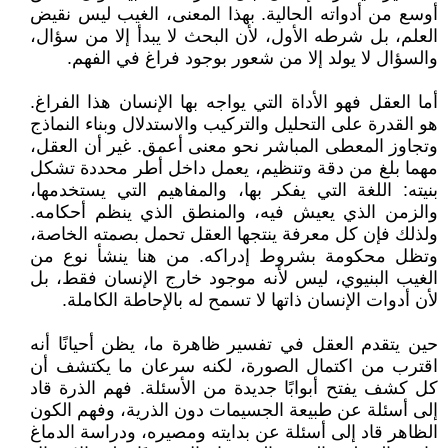
أوسع من أدواته الحالية. بهذا المعنى، الغيب ليس نقيض
العلم، بل شرطه الأول، لأن البحث لا يبدأ إلا من سؤال،
والسؤال لا يولد إلا من شعور بوجود فراغ في الفهم.
أما العقل فهو الأداة التي يواجه بها الإنسان هذا الفراغ.
هو القدرة على التحليل والتركيب والاستدلال وبناء النماذج
وتجاوز المعطى المباشر نحو معنى أعمق. غير أن العقل،
مهما بلغ من دقة وتنظيم، يعمل داخل أطر محددة تشكل
بنيته: اللغة التي يفكر بها، والمفاهيم التي يستخدمها،
والزمن الذي يعيش فيه، والمنطق الذي ينظم أحكامه.
ولذلك فإن كل معرفة ينتجها العقل تحمل بصمته الخاصة،
وتظل محكومة بشروط إدراكه. من هنا ينشأ نوع من
الغيب البنيوي، ليس لأنه موجود خارج الإنسان فقط، بل
لأن أدوات الإنسان ذاتها لا تسمح له بالإحاطة الكاملة.
حين يتقدم العقل في تفسير ظاهرة ما، يظن أحيانًا أنه
اقترب من اكتمال الصورة، لكنه سرعان ما يكتشف أن
كل كشف يفتح أبوابًا جديدة من الأسئلة. فهم الذرة قاد
إلى أسئلة عن طبيعة الجسيمات دون الذرية، وفهم الكون
الظاهر قاد إلى أسئلة عن بدايته ومصيره، ودراسة الدماغ