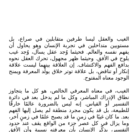
الغيب والعقل ليسا طرفين متقابلين في صراع، بل
مستويين متداخلين في تجربة الإنسان وهو يحاول أن
يفهم نفسه والعالم. فحيثما وُجد عقل يسأل، وُجد غيب
يلوح في الأفق. وحيثما ظهر مجهول، تحرك العقل نحوه
بدافع الفهم والاكتشاف. إن العلاقة بينهما ليست علاقة
إنكار أو تناقض، بل علاقة توتر خلاق يولّد المعرفة ويمنح
الوجود معناه المفتوح.
الغيب، في معناه المعرفي الخالص، هو كل ما يتجاوز
نطاق الإدراك المباشر، وكل ما لم يدخل بعد في دائرة
التفسير أو القياس. إنه ليس بالضرورة عالمًا خارقًا
للطبيعة، بل قد يكون مجرد منطقة لم يصل إليها الفهم
بعد. ما كان غيبًا في زمنٍ ما قد يصبح علمًا في زمنٍ آخر،
وما يزال في كل عصر جزء من الواقع يقف عند حدود
التفسير، يذكّر الإنسان بأن معرفته نسبية وأن الأفق