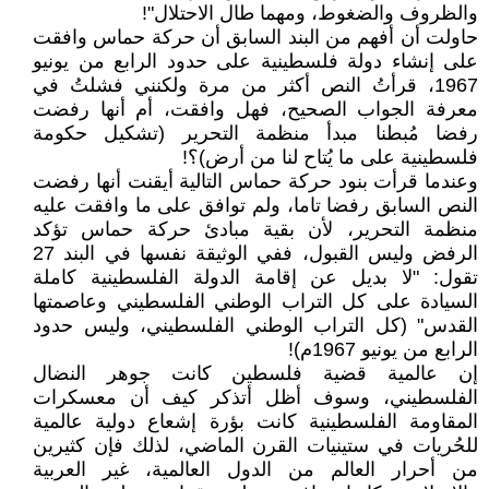
والظروف والضغوط، ومهما طال الاحتلال"!
حاولت أن أفهم من البند السابق أن حركة حماس وافقت
على إنشاء دولة فلسطينية على حدود الرابع من يونيو
1967، قرأتُ النص أكثر من مرة ولكنني فشلتُ في
معرفة الجواب الصحيح، فهل وافقت، أم أنها رفضت
رفضا مُبطنا مبدأ منظمة التحرير (تشكيل حكومة
فلسطينية على ما يُتاح لنا من أرض)؟!
وعندما قرأت بنود حركة حماس التالية أيقنت أنها رفضت
النص السابق رفضا تاما، ولم توافق على ما وافقت عليه
منظمة التحرير، لأن بقية مبادئ حركة حماس تؤكد
الرفض وليس القبول، ففي الوثيقة نفسها في البند 27
تقول: "لا بديل عن إقامة الدولة الفلسطينية كاملة
السيادة على كل التراب الوطني الفلسطيني وعاصمتها
القدس" (كل التراب الوطني الفلسطيني، وليس حدود
الرابع من يونيو 1967م)!
إن عالمية قضية فلسطين كانت جوهر النضال
الفلسطيني، وسوف أظل أتذكر كيف أن معسكرات
المقاومة الفلسطينية كانت بؤرة إشعاع دولية عالمية
للحُريات في ستينيات القرن الماضي، لذلك فإن كثيرين
من أحرار العالم من الدول العالمية، غير العربية