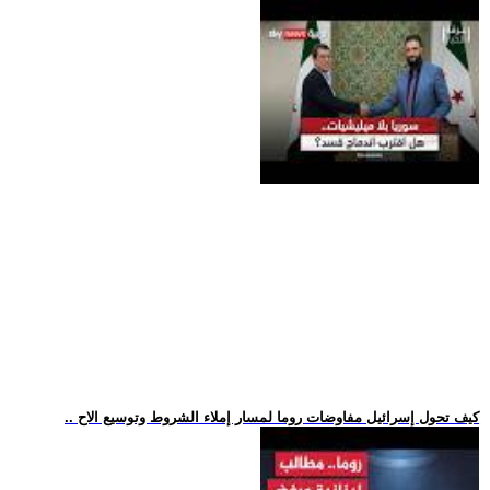
.. كيف تحول إسرائيل مفاوضات روما لمسار إملاء الشروط وتوسيع الاح