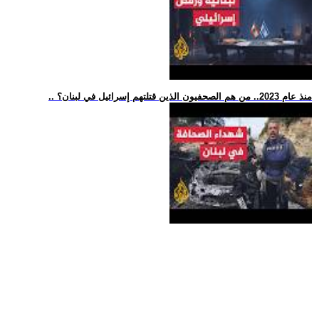
.. منذ عام 2023.. من هم الصحفيون الذين قتلتهم إسرائيل في لبنان؟