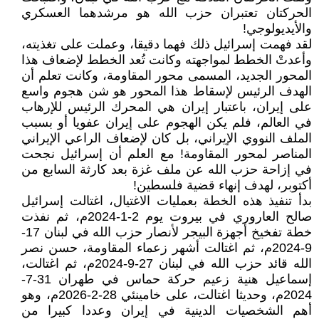
الحركتان تعتبران حزب الله هو مرشدهما العسكري
والأيديولوجي!
لقد فهمت إسرائيل ذلك فهما دقيقا، وعملت على تغذيته،
وأعدتْ الخطط لمواجهته وكانت تُعد الخطط لإضعاف هذا
المحور الجديد، المسمى محور المقاومة، وكانت تعلم أن
الهدف الرئيس لإسقاط هذا المحور هو شن هجوم واسع
على إيران، باعتبار إيران هي المحرك الرئيس للإرهاب
في العالم، فلم يكن الهجوم على إيران عفويا أو بسبب
الملف النووي الإيراني، بل كان لإضعاف الراعي الإيراني
المناصر لمحور المقاومة! مع العلم أن إسرائيل نجحت
في إزاحة حزب الله عن ملف غزة بعد كارثة السابع من
أكتوبر، لهدف إنهاء قضية فلسطين!
بدأ تنفيذ هذه الخطة بعمليات الاغتيال، اغتالت إسرائيل
صالح العاروري في بيروت يوم 2-1-2024م، ثم نفذت
خطة تفخيخ أجهزة البيجر لأنصار حزب الله في لبنان 17-
9-2024م، ثم اغتالت أشهر زعماء المقاومة، حسن نصر
الله قائد حزب الله في لبنان 27-9-2024م، ثم اغتالت،
إسماعيل هنية زعيم حركة حماس في طهران 31-7-
2024م، وحديثا اغتالت، على خامينئي 28-2-2026م، وهو
أهم الشخصيات الدينية في إيران وعددا كبيرا من