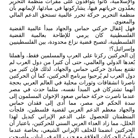
والإسلامية، كانوا يتوافدون على مقرات منظمة التحرير
يعمِّدون حرياتهم فيها، يشاركونها في مبادئها، لإيمانهم بأن
منظمة التحرير حركة تحرر عالمية تستحق الدعم المالي
والمعنوي.
فهل إغفال حركتي حماس والجهاد مبدأ عالمية القضية
الفلسطينية كان يرمي للإطاحة بعالمية القضية
الفلسطينية، لتصبح قضية نزاع محدودة، بين الفلسطينيين
وإسرائيل؟!
إن الحركتين ركزتا على العرب والمسلمين فقط، وأهملتا
بُعدها الدولي والعالمي، حتى أن كثيرا من دول العرب لم
تقتنع بمبادئ حركتي حماس والجهاد، لذلك فإن كثير من
دول العرب لم يُرحبوا ببرنامج الحركتين، كما أن الحركتين
ناصرتا انشقاقات وثورات محلية في العالم العربي بحجة
أنهما تشتركان في المبدأ نفسه، مثلما حدث في مصر
عندما ناصرت حركة حماس صعود الإخوان المسلمون إلى
سدة الحكم في مصر، مما أدى إلى فقدان حماس
والجهاد معظم الدعم العربي لقضية فلسطين، فلجأت
المنظمتان للحصول على الدعم الإيراني كبديل لهذا
الخلل، مما زاد العداء العربي السني للحركتين، باعتبار أن
الحركتين انضمتا للحلف الإيراني الشيعي، بخاصة عندما
وثَّقتْ الحركتان العلاقة مع حزب الله في لبنان، وأصبحت