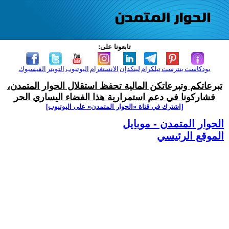
تابعونا على:
بودكاست
بنترست
تيلكرام
لينكدإن
الانستغرام
اليوتيوب
التويتر
الفيسبوك
تبرعاتكم وتبرعاتكن المالية تحفظ استقلال الحوار المتمدن،
فشاركونا في دعم استمرارية هذا الفضاء اليساري الحر
[اشترك في قناة ‫«الحوار المتمدن» على اليوتيوب]
الحوار المتمدن - موبايل
الموقع الرئيسي