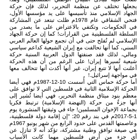
يجعلها تختلف عن منظمة التحرير، لذلك فإن حركة
الجهاد الإسلامي منذ تأسيسها على يد مؤسسها الأول،
فتحي الشقاقي عام 1978م ظلت تبتعد عن المشاركة
في الحكومات، وتكتفي بالاعتراض على ما يصدر من
السلطة الفلسطينية من القرارات! كما إن حركة الجهاد
الإسلامي لم تُفلح حتى في أن تجمع حولها العالم العربي
السني، كما أنها تحالفت مع إيران الشيعية كداعم سياسي
ومالي، لذلك فقد صنفتها الدول العربية السنية حركة
شيعية تُسيرها إيران! على الرغم من أن هذه الحركة
أعلنت أنها لا تتبع إيران، غير أنها أكدت أنها تتحالف معها
في مواجهة إسرائيل.!
أما حركة حماس التي أُسست 10-12-1987م فهي أيضا
الحركة الإسلامية الثانية في فلسطين التي لا توافق على
معظم بنود ميثاق منظمة التحرير، فهي أيضا تُشير إلى
أنها جزءٌ من حركة (النهضة الإسلامية) ترتبط فكريا
بجماعة الإخوان المسلمين! جاء في وثيقتها المنشورة يوم
1-5-2017م في بند رقم 20: "إن إقامة دولة فلسطينية،
وعاصمتها القدس على حدود الرابع من شهر يونيو 1967م
هي صيغة توافق وطنية مشتركة، تؤكد أنه لا تنازل عن
أي جزء من أرض فلسطين مهما كانت الأسباب