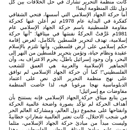
كانت منظمة التحرير تشارك في حل الخلافات بين كل
دول تلك المنظومة أيضا!
أما حركة الجهاد الإسلامي التي أسسها، فتحي الشقاقي
كفكرة في البداية عام 1978م ثم أُعلن عنها كحركة
مقاومة فلسطينية باسم حركة الجهاد الإسلامي عام
1981م عَرَّفتْ الحركةُ نفسَها في ميثاقها: "أنها حركة
إسلامية، تهدف لتحرير فلسطين بالكامل، لغرض إقامة
حكم إسلامي على أرض فلسطين، وأنها تلتزم بالإسلام
عقيدة ونظام حياة، وتؤمن بتحرير فلسطين من النهر إلى
البحر، وأن وجود إسرائيل باطلٌ، يحرم الاعتراف به، وأن
الجماهير الإسلامية والعربية هي العمق للشعب
الفلسطيني"! كما أن حركة الجهاد الإسلامي لم توافق
على نهج منظمة التحرير الذي نص على اعتماد
الدبلوماسية نهجا مرغوبا فيه، لذا خاضت المنظمة
مفاوضات مع إسرائيل!
من يتابع ميثاق حركة الجهاد الإسلامي فإنه يستنتج بأن
أهداف الحركة لم تؤكِّد بصورة واضحة عالمية الحركة
وانفتاحها على مجموع دول العالم، ومشاركة العالم الحر
في شجب الاحتلال، كانت تعتبر العالمية شعاراتٍ خطابيةً
وليست مبدأ من مبادئ حركة الجهاد الإسلامي، مثلما
نصت عليه مبادئ الميثاق الوطني الفلسطيني، وهذا