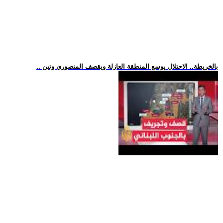
.. بالخريطة.. الاحتلال يوسع المنطقة العازلة ويقصف المنصوري وتبن