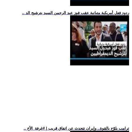
.. ردود فعل أمريكية متبانية عقب فوز عبد الرحمن السيد بترشيح الد
.. ترامب يلوّح بالقوة.. وإيران تتحدث عن اتفاق قريب | #غرفة_الأخ