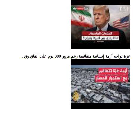
.. غزة تواجه أزمة إنسانية متفاقمة رغم مرور 300 يوم على اتفاق وق