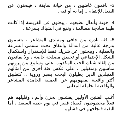
3- ناقمون غاضبين ، من خيانة سابقة ، فيبحثون عن
البديل للإنتقام .. إما به أو فيه .
4- خونة وأندال بطبعهم ، يبحثون عن الفريسة إذا كانت
طيبة ساذجة مسالمة ، وتقع في الشباك بسرعة .
5- فئة نادرة من جافي ومتبلدي المشاعر ، يتسمون
بدرجة عالية من الندالة والنفاق تحت مسمى السرعة
والعملية ، ويبحثون عن شريك فقط للإستقرار واستكمال
الشكل الإجتماعي أو تحقيق مصلحة خاصة ، ولا يمانعون
من إلقاء شباك الحب المكذوب على مسامع مَن يرونهم
مناسبين ومتقبلين ، على عكس فئة أخرى من أمثالهم
المتبلدين الذين يطيلون البحث بصبر وروية .. كتطبيق
أكثر واقعية لمفهومهم عن العملية الخامدة المشاعر
والواقعية الخاملة المعاني .
أغلب الفئتين الأوليين يفشلون بحزن وألم ، وقليلهم هم
فعلاً محظوظون كصياد فقير في يوم حظه السعيد ، أما
البقية فنجاحهم في فشلهم .