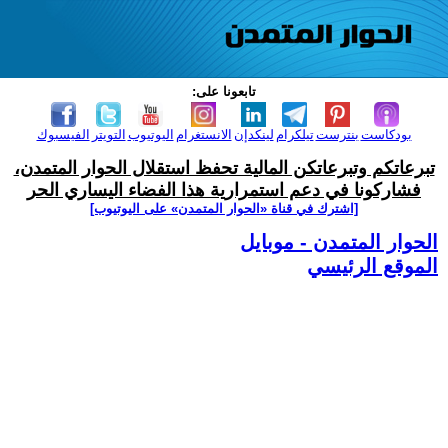
تابعونا على:
بودكاست
بنترست
تيلكرام
لينكدإن
الانستغرام
اليوتيوب
التويتر
الفيسبوك
تبرعاتكم وتبرعاتكن المالية تحفظ استقلال الحوار المتمدن،
فشاركونا في دعم استمرارية هذا الفضاء اليساري الحر
[اشترك في قناة ‫«الحوار المتمدن» على اليوتيوب]
الحوار المتمدن - موبايل
الموقع الرئيسي