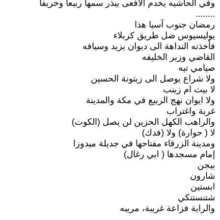
وفي الحاشيه يخدم الافعى يبذر سمها ربيعآ وخريفا
........
رمضان جنوب آسيا هذا
يوليسيوس ضل طريق كربلاء
فأخذته النداهة الى ديوان يزيد وسيافه
القاضي وزير الخليفه
صيامي تيه
ولا شراع يوصل الى زيتونة الحسين
لا بيت ام زينب
ولا ايوان نهج الربيع في مكة والمدينة
غربة واغتراب
والراهب الكهل الحزين لن يصل (الكوت)
لا ( حوارة) ولا (فدك)
ومدينة الزرقاء مفتاحها في جديلة ميدوزا
إمام مسجدها ( ابي رغال)
بيجن
شارون
ابستين
شتنستنكي
والراية فزاعة غريبة، مريبه