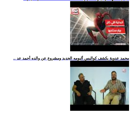
.. محمد عدوية يكشف كواليس ألبومه الجديد ومشروع عن والده أحمد عد