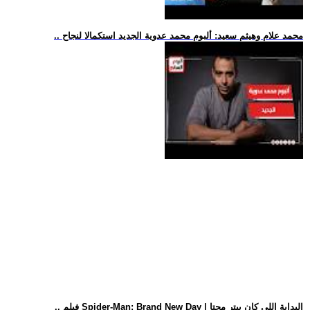
.. محمد علام وهيثم سعيد: ألبوم محمد عدوية الجديد استكمالا لنجاح
.. فيلم Spider-Man: Brand New Day | البداية اللي كان بيتر محتا