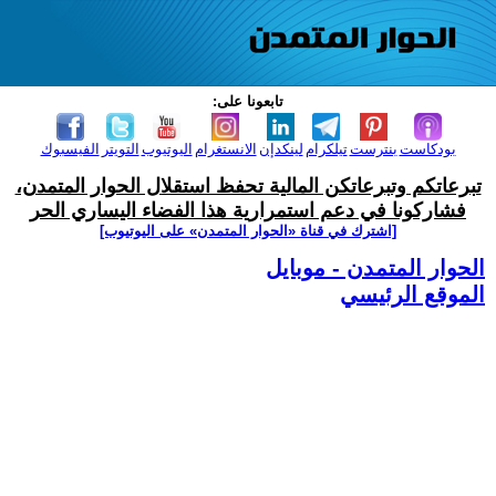
تابعونا على:
بودكاست
بنترست
تيلكرام
لينكدإن
الانستغرام
اليوتيوب
التويتر
الفيسبوك
تبرعاتكم وتبرعاتكن المالية تحفظ استقلال الحوار المتمدن،
فشاركونا في دعم استمرارية هذا الفضاء اليساري الحر
[اشترك في قناة ‫«الحوار المتمدن» على اليوتيوب]
الحوار المتمدن - موبايل
الموقع الرئيسي