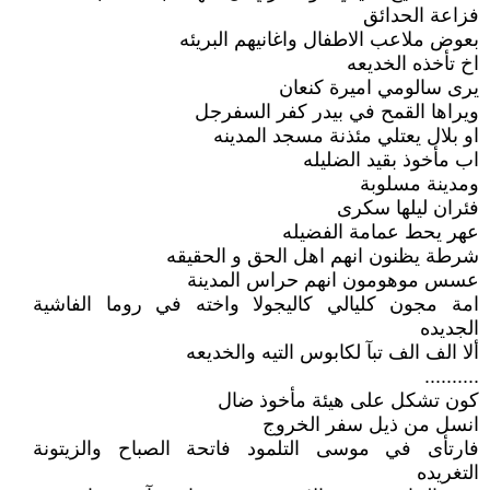
فزاعة الحدائق
بعوض ملاعب الاطفال واغانيهم البريئه
اخ تأخذه الخديعه
يرى سالومي اميرة كنعان
ويراها القمح في بيدر كفر السفرجل
او بلال يعتلي مئذنة مسجد المدينه
اب مأخوذ بقيد الضليله
ومدينة مسلوبة
فئران ليلها سكرى
عهر يحط عمامة الفضيله
شرطة يظنون انهم اهل الحق و الحقيقه
عسس موهومون انهم حراس المدينة
امة مجون كليالي كاليجولا واخته في روما الفاشية
الجديده
ألا الف الف تبآ لكابوس التيه والخديعه
..........
كون تشكل على هيئة مأخوذ ضال
انسل من ذيل سفر الخروج
فارتأى في موسى التلمود فاتحة الصباح والزيتونة
التغريده