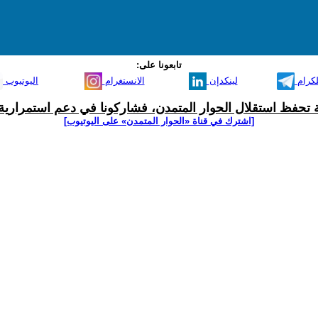
تابعونا على:
لكرام
لينكدإن
الانستغرام
اليوتيوب
ية تحفظ استقلال الحوار المتمدن، فشاركونا في دعم استمرارية 
[اشترك في قناة ‫«الحوار المتمدن» على اليوتيوب]