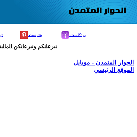
بودكاست
بنترست
تي
تبرعاتكم وتبرعاتكن المال
الحوار المتمدن - موبايل
الموقع الرئيسي