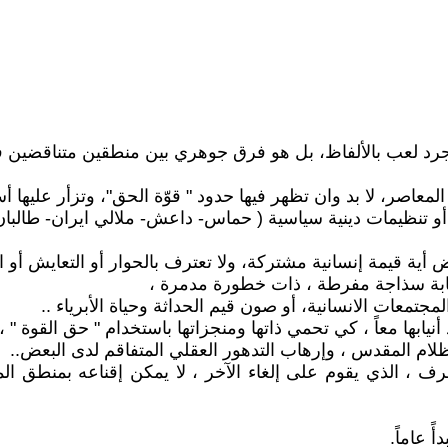
س مجرد لعب بالألفاظ، بل هو فرق جوهري بين منطقين متناقضين في
لمعاصر، لا بد وان تظهر فيها حدود " قوّة الحق"، وتزأر عليها أ
 أو تنظيمات دينية سياسية ( حماس- داعش- ملالي ايران- طالبان 
رفض أية قيمة إنسانية مشتركة، ولا تعترف بالحوار أو التعايش أو ا
ثابة سذاجة مفرطة ، ذات خطورة مدمرة ،
لمجتمعات الانسانية، أو صون قيم الحداثة وحياة الأبرياء ..
أنيابها معاً ، كي تحمي ذاتها ومنجزاتها باستخدام " حق القوة " ،
ظلام المقدس ، وإرهاب التدهور العقلي المتفاقم لدى البعض..
رف ، الذي يقوم على إلغاء الآخر ، لا يمكن إقناعه بمنطق الم
ً عاماً.