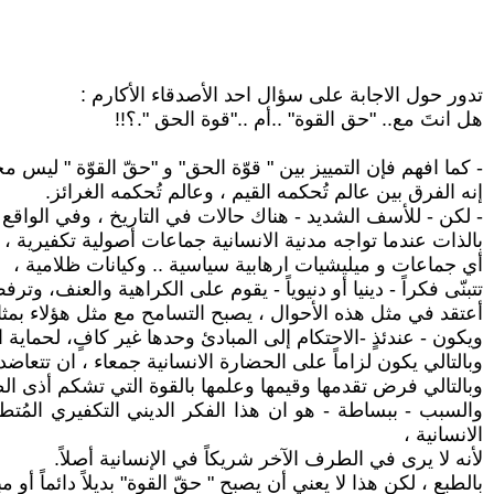
تدور حول الاجابة على سؤال احد الأصدقاء الأكارم :
هل انتَ مع.. "حق القوة" ..أم .."قوة الحق ".؟!!
- كما افهم فإن التمييز بين " قوّة الحق" و "حقّ القوّة " لي
إنه الفرق بين عالم تُحكمه القيم ، وعالم تُحكمه الغرائز.
- لكن - للأسف الشديد - هناك حالات في التاريخ ، وفي الواقع ا
بالذات عندما تواجه مدنية الانسانية جماعات أصولية تكفيرية ،
أي جماعات و ميليشيات ارهابية سياسية .. وكيانات ظلامية ،
تتبنّى فكراً - دينيا أو دنيوياً - يقوم على الكراهية والعنف، وت
أعتقد في مثل هذه الأحوال ، يصبح التسامح مع مثل هؤلاء بم
ويكون - عندئذٍ -الاحتكام إلى المبادئ وحدها غير كافٍ، لحماية ا
وبالتالي يكون لزاماً على الحضارة الانسانية جمعاء ، ان تتعاضد 
وبالتالي فرض تقدمها وقيمها وعلمها بالقوة التي تشكم أذى ال
والسبب - ببساطة - هو ان هذا الفكر الديني التكفيري المُتط
الانسانية ،
لأنه لا يرى في الطرف الآخر شريكاً في الإنسانية أصلاً.
بالطبع ، لكن هذا لا يعني أن يصبح " حقّ القوة" بديلاً دائماً أو مبدأ