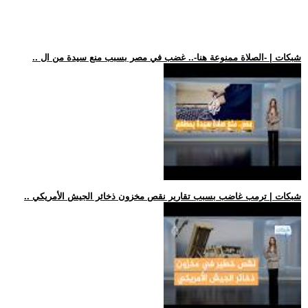
.. شبكات | -الصلاة ممنوعة هنا-.. غضب في مصر بسبب منع سيدة من ال
.. شبكات | ترمب غاضب بسبب تقارير نقص مخزون ذخائر الجيش الأمريكي