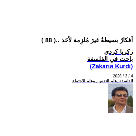
أفكارٌ بسيطةٌ غيرَ مُلزِمة لأحَد ..( 88 )
زكريا كردي
باحث في الفلسفة
(Zakaria Kurdi)
2026 / 3 / 4
الفلسفة ,علم النفس , وعلم الاجتماع