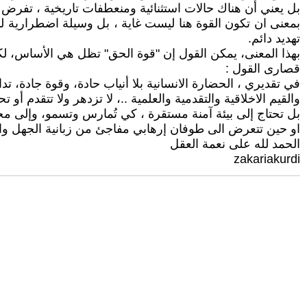
بل يعني أن هناك حالات استثنائية ومنعطفات تاريخية ، تفرض ف
بمعنى ان تكون القوة هنا ليست غاية ، بل وسيلة اضطرارية ل
تهديد دائم.
بهذا المعنى، يمكن القول إن "قوة الحق" تظل هي الأساس، لكن
قصارى القول :
في تقديري ، الحضارة الانسانية بلا أنياب حادة، وقوة جادة، ت
والقيم الاخلاقية والتقدمية والعلمية ..، لا تزدهر ولا تتقدم أو تح
بل تحتاج إلى بيئة آمنة مستقرة ، كي تُمارس وتسمو، وإلى مجت
او حين تتعرض الى طوفان إرهابي مفاجئ من زبانية الجهل وا
الحمد لله على نعمة العقل
zakariakurdi