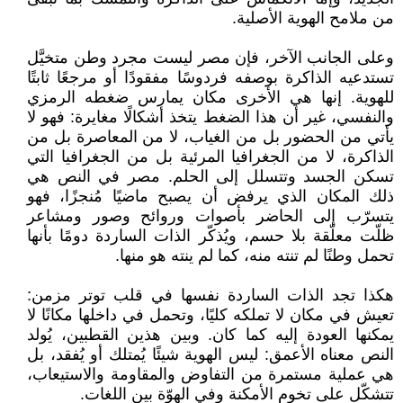
من ملامح الهوية الأصلية.
وعلى الجانب الآخر، فإن مصر ليست مجرد وطن متخيَّل
تستدعيه الذاكرة بوصفه فردوسًا مفقودًا أو مرجعًا ثابتًا
للهوية. إنها هي الأخرى مكان يمارس ضغطه الرمزي
والنفسي، غير أن هذا الضغط يتخذ أشكالًا مغايرة: فهو لا
يأتي من الحضور بل من الغياب، لا من المعاصرة بل من
الذاكرة، لا من الجغرافيا المرئية بل من الجغرافيا التي
تسكن الجسد وتتسلل إلى الحلم. مصر في النص هي
ذلك المكان الذي يرفض أن يصبح ماضيًا مُنجزًا، فهو
يتسرّب إلى الحاضر بأصوات وروائح وصور ومشاعر
ظلّت معلّقة بلا حسم، ويُذكّر الذات الساردة دومًا بأنها
تحمل وطنًا لم تنته منه، كما لم ينته هو منها.
هكذا تجد الذات الساردة نفسها في قلب توتر مزمن:
تعيش في مكان لا تملكه كليًا، وتحمل في داخلها مكانًا لا
يمكنها العودة إليه كما كان. وبين هذين القطبين، يُولد
النص معناه الأعمق: ليس الهوية شيئًا يُمتلك أو يُفقد، بل
هي عملية مستمرة من التفاوض والمقاومة والاستيعاب،
تتشكّل على تخوم الأمكنة وفي الهوّة بين اللغات.