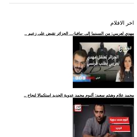
اخر الافلام
.. مهدي لعريبي: من السينما إلى -مافيا-... الجزائر تقبض على زعيم
.. محمد علام وهيثم سعيد: ألبوم محمد عدوية الجديد استكمالا لنجاح