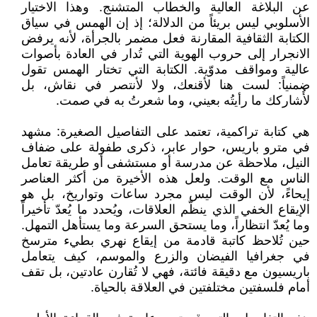
عن البلاغة العالية والخطاب المتشنج. وهذا الاختيار
الأسلوبي ليس بريئاً من الدلالة؛ إذ إن الهمس في سياق
الكتابة الثقافية المقارنة فعل مضمر بالجرأة، لأنه يرفض
الانجرار إلى حروب الهوية التي تُدار في العادة بأصوات
عالية ومواقف مدوّية. الكتابة التي تختار الهمس تقول
ضمنياً: لست هنا لأقنعك، ولا لأنتصر في نقاش، بل
لأُشاركك ما رأيتُه بعيني، وما شعرتُ به في صمت.
هي كتابة تراكمية، تعتمد على التفاصيل الصغيرة: مشهد
في مترو باريس، حوار عابر، ذكرى طفولة على ضفاف
النيل، ملاحظة عن مدرسة أو مستشفى أو طريقة تعامل
الناس مع الوقت. ولعل هذه الأخيرة من أكثر العناصر
إيحاءً، لأن الوقت ليس مجرد ساعات وتواريخ، بل هو
الإيقاع الخفي الذي ينظّم العلاقات، ويُحدد ما يُعدّ تأخيراً
وما يُعدّ انتظاراً، وما يستحق السرعة وما يستأهل التمهل.
حين تُلاحظ كاتبة قادمة من إيقاع نهري بطيء مترسخ
في جغرافيا الفيضان والزرع والموسم، كيف يتعامل
باريسيون مع دقيقة فائتة، فهي لا تُقارن عادتين، بل تقف
أمام فلسفتين مختلفتين في العلاقة بالحياة.