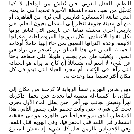
للنظام، للعقل الغربي حين يُعاش من الداخل لا كما
يُتخيَّل من بعيد. وهذه النقطة الأخيرة تحديداً هي ما يمنح
النص طابعه الاستثنائي؛ فباريس التي تُرى من القاهرة، أو
من أي مدينة جنوبية تنظر إلى الشمال بعيون الحلم، هي
باريس أخرى مختلفة تماماً عن باريس التي تُعاش يومياً
بكل ثقلها الاعتيادي، بكل برودتها البيروقراطية، وعزلتها
الأنيقة، وعدم اكتراثها العميق بمن جاء إليها حاملاً أوهامه
الجميلة. السين في هذا السياق نهر يُسحر من يراه في
الصور، ويُخيّب ظن من يجلس طويلاً على ضفافه باحثاً
عن شيء لا اسم له، متسائلاً إن كان ما يراه هو الحداثة
التي رآها في الكتب، أم مجرد الحياة التي تبدو في كل
مكان أكثر تعقيداً مما وعدت به.
وبين هذين النهرين تنشأ الرواية لا كرحلة من مكان إلى
مكان، بل كمساءلة مضنية لما يحدث حين تحمل ذاكرتك
نهراً وتعيش بجانب نهر آخر، حين يظل الماء الأول يجري
تحت كل شيء، حتى وأنت تخطو على جسور الثاني. هذا
الانشطار، الذي يبدو جغرافياً في ظاهره، هو في حقيقته
انشطار في اللغة قبل الجغرافيا، وفي الهوية قبل اللغة،
وفي الإحساس بالزمن قبل كل شيء، إذ يعيش المنتزع