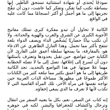
نموذجًا يُحتذى أو شهادة استثنائية تستحق التأطير. إنها
ببساطة تكتب كما تفكر، وتفكر كما عاشت، دون أن تنقّح
تجربتها إلى ما هو أجمل أو أكثر انسجامًا مما كانت عليه
في الواقع.
الكاتبة لا تحاول أن تبدو مفكرة كبرى تمتلك مفاتيح
الأجوبة الكبرى عن الشرق والغرب والهوية والحداثة، ولا
أن تكتب بيانًا حضاريًا يُشخّص الداء ويصف الدواء بلغة
تنتفخ بأكثر مما تحمل. وهذا التنازل الظاهري عن الادعاء
هو، بالمفارقة، ما يمنحها سلطة أعمق على القارئ. لأن
الكتابة حين تتواضع، حين تقبل بحدودها وتعترف بأسئلتها
دون أن تُسرع إلى إغلاقها، تصل إلى ما لا تصله الخطابة
مهما علا صوتها. في هذا التواضع بالتحديد، تجد الكاتبة
طريقها إلى ما هو أعمق بكثير مما تبلغه كثير من الكتابات
الأكثر طموحًا في مظهرها: مساءلة الذات العربية حين
تواجه نفسها في مرآة الآخر، تلك المرآة القاسية التي لا
تكذب لأنها لا تعرف ما الذي ينبغي إخفاؤه.
إنه كتاب عن السفر، نعم، بكل ما يعنيه السفر من انتقال
وترحال واكتشاف للجغرافيا والبشر. لكنه في جوهره