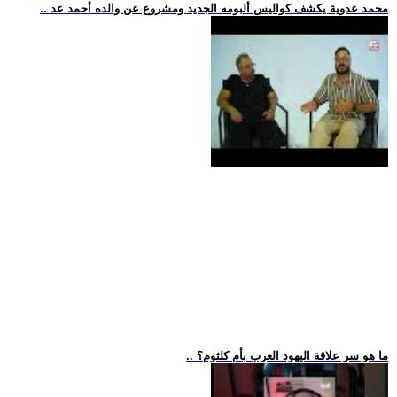
.. محمد عدوية يكشف كواليس ألبومه الجديد ومشروع عن والده أحمد عد
.. ما هو سر علاقة اليهود العرب بأم كلثوم؟