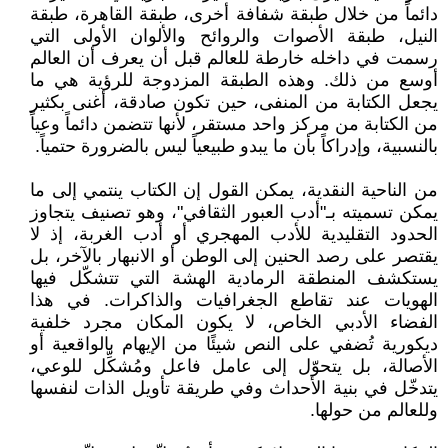
دائماً من خلال طبقة شفافة أخرى، طبقة القاهرة، طبقة
النيل، طبقة الأصوات والروائح والألوان الأولى التي
رسمت في داخله خارطة للعالم قبل أن يعرف أن العالم
أوسع من ذلك. وهذه الطبقة المزدوجة للرؤية هي ما
يجعل الكتابة من المنفى، حين تكون صادقة، أغنى بكثير
من الكتابة من مركز واحد مستقر، لأنها تتضمن دائماً وعياً
بالنسبية، وإدراكاً بأن ما يبدو طبيعياً ليس بالضرورة حتمياً.
من الناحية النقدية، يمكن القول إن الكتاب ينتمي إلى ما
يمكن تسميته بـ"أدب العبور الثقافي"، وهو تصنيف يتجاوز
الحدود التقليدية للأدب المهجري أو أدب الغربة، إذ لا
يقتصر على رصد الحنين إلى الوطن أو الانبهار بالآخر، بل
يستكشف المنطقة الرمادية الهشة التي تتشكّل فيها
الهويات عند تقاطع الجغرافيات والذاكرات. في هذا
الفضاء الأدبي الخاص، لا يكون المكان مجرد خلفية
ديكورية تُضفي على النص شيئًا من الإيهام بالواقعية أو
الأصالة، بل يتحوّل إلى عامل فاعل ومُشكِّل للوعي،
يتدخّل في بنية الأحداث وفي طريقة تأويل الذات لنفسها
وللعالم من حولها.