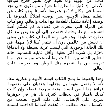
كتاب عن الهوية وما تعنيه حين تُختبر خارج سياقها
الأصلي، إذ كثيرًا ما نظن أننا نعرف من نكون حتى نجد
أنفسنا في مكان لا يُقرّ بتعريفنا لأنفسنا. وهو كتاب عن
التعليم بمعناه الأوسع، ليس بوصفه امتلاكًا للمعرفة بل
بوصفه إعادة تشكيل للعلاقة مع الذات والعالم. وهو كتاب
عن المرأة التي تتحرك في فضاءات لم تُصمَّم أصلًا
لتنسجم مع طموحاتها، فتضطر إلى أن تتفاوض مع كل
خطوة تخطوها. وهو في نهاية المطاف كتاب عن معنى
أن تعيش بين عالمين دون أن تنتمي كليًا لأيٍّ منهما، في
تلك الحالة الوجودية التي ليست غربة بسيطة ولا اندماجًا
ناجزًا، بل شيء أكثر تعقيدًا وأقل قابلية للتسمية: حالة
التعليق الدائم بين ما كنت وما أصبحت، بين ما تحبه وما
تفهمه، بين ما ينتظره منك الوطن وما يعرضه عليك
العالم.
وهذا بالضبط ما يمنح الكتاب قيمته الأدبية والفكرية معًا،
لأنه لا يفصل بينهما بل يجعلهما يتغذيان على بعضهما.
قراءة هذا النص ليست متعة سردية فقط، وإن كانت
كذلك بامتياز في لحظات كثيرة، بل هي في جوهرها
تمرين على الإنصات، على ذلك النوع الصعب من
الاستماع الذي يتطلب أن نُخفت أصواتنا الداخلية لنسمع