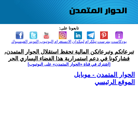
تابعونا على:
بودكاست
بنترست
تيلكرام
لينكدإن
الانستغرام
اليوتيوب
التويتر
الفيسبوك
تبرعاتكم وتبرعاتكن المالية تحفظ استقلال الحوار المتمدن،
فشاركونا في دعم استمرارية هذا الفضاء اليساري الحر
[اشترك في قناة ‫«الحوار المتمدن» على اليوتيوب]
الحوار المتمدن - موبايل
الموقع الرئيسي