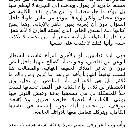
مسبقاً ما يريد أن يقول، ويذهب إلى التجربة لا ليتعلم منها
بل ليؤكد ما جاء معتقداً به. بين هذين، تقف الكاتبة في
موقع مختلف وأكثر إرهاقاً: موقع من عاش طويلاً داخل
السؤال دون أن يُغريه يقين جاهز بالإجابة. وهذا يمنح
كتابتها ذلك الصدق الخاص الذي يُحسّه القارئ لا لأنه يتفق
مع كل ما تقوله، بل لأنه يشعر أن من يكتب لا تكذب
عليه، وأنها كذلك لا تكذب على نفسها.
فهي ابنة ثقافتين، أو بالأحرى امرأة عاشت انشطار
الوعي بين ثقافتين، وحاولت أن تُصالح بينهما داخل النص
دون أن تدّعي امتلاك الحقيقة النهائية. والمصالحة هنا
ليست توفيقاً انتهازياً يأخذ من هذا ما يُريح ومن ذاك ما
يُلائم، بل هي الاعتراف بأن التناقض لن يحل، وأن
الانشطار لن يُلأم، وأن الكتابة في أفضل تجلياتها ليست
حلاً للمشكلة بل هي تسميتها بدقة وعيش التوتر فيها
بوعي. الكتاب لا يُعطيك خارطة طريق، ولا يُقنعك
بموقف، بل يجلسك أمام تجربة إنسانية في تعقيدها
الكامل، ويتركك تتعامل معها بأدواتك الخاصة.
وأسلوب الفرارجي يتسم بنبرة هادئة، شبه همسية، تبتعد