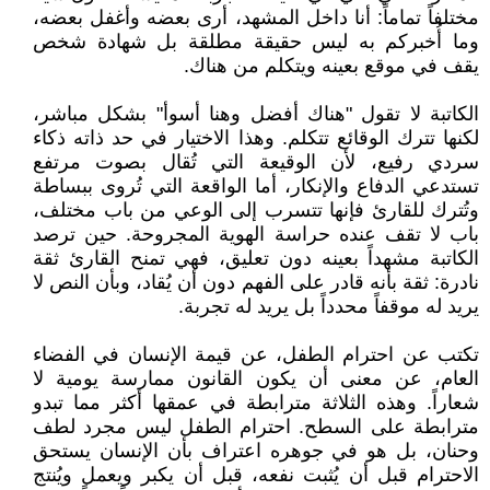
مختلفاً تماماً: أنا داخل المشهد، أرى بعضه وأغفل بعضه،
وما أُخبركم به ليس حقيقة مطلقة بل شهادة شخص
يقف في موقع بعينه ويتكلم من هناك.
الكاتبة لا تقول "هناك أفضل وهنا أسوأ" بشكل مباشر،
لكنها تترك الوقائع تتكلم. وهذا الاختيار في حد ذاته ذكاء
سردي رفيع، لأن الوقيعة التي تُقال بصوت مرتفع
تستدعي الدفاع والإنكار، أما الواقعة التي تُروى ببساطة
وتُترك للقارئ فإنها تتسرب إلى الوعي من باب مختلف،
باب لا تقف عنده حراسة الهوية المجروحة. حين ترصد
الكاتبة مشهداً بعينه دون تعليق، فهي تمنح القارئ ثقة
نادرة: ثقة بأنه قادر على الفهم دون أن يُقاد، وبأن النص لا
يريد له موقفاً محدداً بل يريد له تجربة.
تكتب عن احترام الطفل، عن قيمة الإنسان في الفضاء
العام، عن معنى أن يكون القانون ممارسة يومية لا
شعاراً. وهذه الثلاثة مترابطة في عمقها أكثر مما تبدو
مترابطة على السطح. احترام الطفل ليس مجرد لطف
وحنان، بل هو في جوهره اعتراف بأن الإنسان يستحق
الاحترام قبل أن يُثبت نفعه، قبل أن يكبر ويعمل ويُنتج