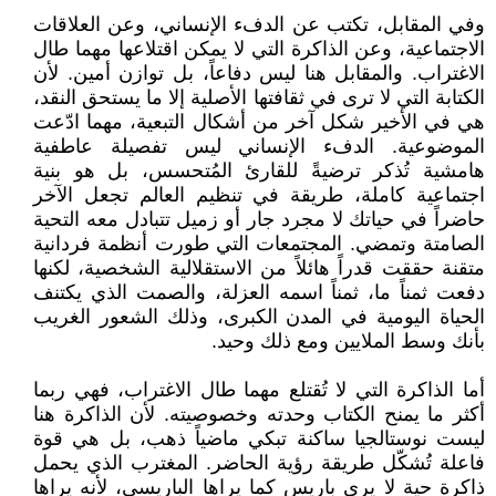
وفي المقابل، تكتب عن الدفء الإنساني، وعن العلاقات
الاجتماعية، وعن الذاكرة التي لا يمكن اقتلاعها مهما طال
الاغتراب. والمقابل هنا ليس دفاعاً، بل توازن أمين. لأن
الكتابة التي لا ترى في ثقافتها الأصلية إلا ما يستحق النقد،
هي في الأخير شكل آخر من أشكال التبعية، مهما ادّعت
الموضوعية. الدفء الإنساني ليس تفصيلة عاطفية
هامشية تُذكر ترضيةً للقارئ المُتحسس، بل هو بنية
اجتماعية كاملة، طريقة في تنظيم العالم تجعل الآخر
حاضراً في حياتك لا مجرد جار أو زميل تتبادل معه التحية
الصامتة وتمضي. المجتمعات التي طورت أنظمة فردانية
متقنة حققت قدراً هائلاً من الاستقلالية الشخصية، لكنها
دفعت ثمناً ما، ثمناً اسمه العزلة، والصمت الذي يكتنف
الحياة اليومية في المدن الكبرى، وذلك الشعور الغريب
بأنك وسط الملايين ومع ذلك وحيد.
أما الذاكرة التي لا تُقتلع مهما طال الاغتراب، فهي ربما
أكثر ما يمنح الكتاب وحدته وخصوصيته. لأن الذاكرة هنا
ليست نوستالجيا ساكنة تبكي ماضياً ذهب، بل هي قوة
فاعلة تُشكّل طريقة رؤية الحاضر. المغترب الذي يحمل
ذاكرة حية لا يرى باريس كما يراها الباريسي، لأنه يراها