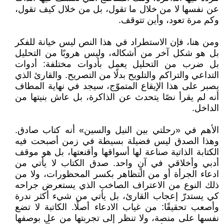
عن نفسها لا من خلال ما تقول، بل من خلال كيف تقول،
وكم مرة تعود، وأين تتوقف.
ومن هنا، فإن الاستطراد في هذا النص ليس خيانة للفكر
بل هو شكل آخر من أشكاله، وليس هروبًا من التحليل
بل ضرب من التحليل يعمل بأدوات مختلفة: أدوات
التداعي والتراكم والتلويح بدلًا من التصريح. والقارئ الذي
يصبر على هذا الإيقاع المتموّج، سيجد في نهاية المطاف
أنه لم يقرأ نصًا يتحدث عن الذاكرة، بل عاش بنيتها من
الداخل.
الأهم في «رحلتي بين النيل والسين» أنه كتاب صادق.
وهذا الصدق ليس فضيلة بسيطة في زمن أصبحت فيه
الكتابة الذاتية صناعة لها أسواقها وأقنعتها، بل هو موقف
أدبي وأخلاقي في آنٍ واحد. صدق الكتاب لا يأتي من
ادعاء الجرأة أو من التظاهر بكسر المحظورات، ولا من
ذلك النوع من الاعتراف الصاخب الذي يستعرض جراحه
كي يستدرّ إعجاب القارئ، بل يأتي من شيء أكثر ندرة
وأصعب تحقيقًا: من غياب الادعاء أصلًا. الكاتبة لا تضع
نفسها على منصة، ولا تنظر إلى تجربتها من علٍ بوصفها