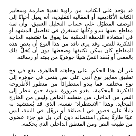
قد يؤخذ على الكتاب، من زاوية نقدية صارمة وبمعايير
الكتابة الأكاديمية أو المقالية التقليدية، أنه يميل أحيانًا إلى
الوصف المطوّل على حساب التحليل العميق، وأن ثمة
مقاطع بعينها تبدو وكأنها تستغرق في تفاصيل المشهد أو
في استعادة اللحظة الحسّية بما يفوق ما تقتضيه الحاجة
الفكرية للنص. وقد يرى ناقد من هذا النوع أن بعض هذه
المقاطع كان يمكن تكثيفها وضغطها دون أن يُخلّ ذلك
بالمعنى أو يُفقد النصَّ شيئًا جوهريًا من بنيته أو رسالته.
غير أن هذا الحكم، على وجاهته الظاهرة، يقع في فخ
تطبيق معايير نوع أدبي على نص ينتمي في جوهره إلى
نوع مختلف. فما يبدو استطرادًا من منظور الأطروحة
الفكرية المحكمة، يغدو ضرورة بنيوية حين ننظر إلى
النص من الداخل، من منطقه الخاص وليس من الخارج
المحايد. وهذا "الاستطراد" نفسه، الذي قد يُستشهد به
دليلًا على قصور في الصياغة أو ترهّل في البنية، ليس
عيبًا طارئًا يمكن استئصاله دون أثر، بل هو جزء عضوي
من طبيعة النص ومن المنطق الداخلي الذي يحكمه.