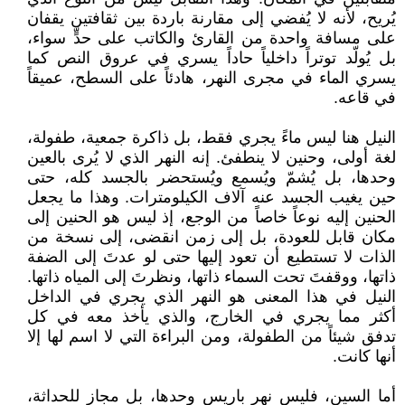
يُريح، لأنه لا يُفضي إلى مقارنة باردة بين ثقافتين يقفان
على مسافة واحدة من القارئ والكاتب على حدٍّ سواء،
بل يُولّد توتراً داخلياً حاداً يسري في عروق النص كما
يسري الماء في مجرى النهر، هادئاً على السطح، عميقاً
في قاعه.
النيل هنا ليس ماءً يجري فقط، بل ذاكرة جمعية، طفولة،
لغة أولى، وحنين لا ينطفئ. إنه النهر الذي لا يُرى بالعين
وحدها، بل يُشمّ ويُسمع ويُستحضر بالجسد كله، حتى
حين يغيب الجسد عنه آلاف الكيلومترات. وهذا ما يجعل
الحنين إليه نوعاً خاصاً من الوجع، إذ ليس هو الحنين إلى
مكان قابل للعودة، بل إلى زمن انقضى، إلى نسخة من
الذات لا تستطيع أن تعود إليها حتى لو عدتَ إلى الضفة
ذاتها، ووقفتَ تحت السماء ذاتها، ونظرتَ إلى المياه ذاتها.
النيل في هذا المعنى هو النهر الذي يجري في الداخل
أكثر مما يجري في الخارج، والذي يأخذ معه في كل
تدفق شيئاً من الطفولة، ومن البراءة التي لا اسم لها إلا
أنها كانت.
أما السين، فليس نهر باريس وحدها، بل مجاز للحداثة،