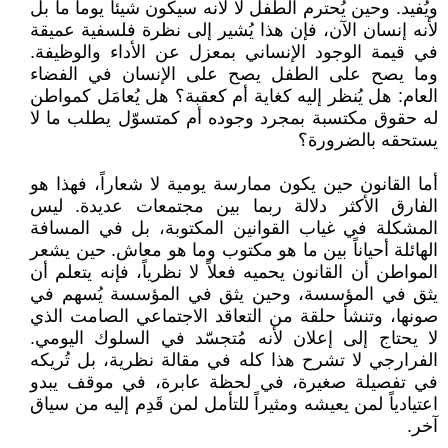
ويُفيد. وحين يُحترم الطفل لا لأنه سيكون شيئاً يوماً ما بل
لأنه إنسان الآن، فإن هذا يُشير إلى نظرة فلسفية عميقة
في قيمة الوجود الإنساني بمعزل عن الأداء والوظيفة.
وما يصح على الطفل يصح على الإنسان في الفضاء
العام: هل يُنظر إليه كغاية أم كعقبة؟ هل يُعامَل كمواطن
له حقوق مكتسبة بمجرد وجوده أم كمتسوّل يطلب ما لا
يستحقه بالضرورة؟
أما القانون حين يكون ممارسة يومية لا شعاراً، فهذا هو
الفارق الأكثر دلالة ربما بين مجتمعات عديدة. ليس
المشكلة في غياب القوانين المكتوبة، بل في المسافة
الهائلة أحياناً بين ما هو مكتوب وما هو معاش. حين يشعر
المواطن أن القانون يحميه فعلاً لا نظرياً، فإنه يتعلم أن
يثق في المؤسسة، وحين يثق في المؤسسة يُسهم في
صونها، وتنشأ حلقة من التعاقد الاجتماعي الصامت الذي
لا يحتاج إلى إعلان لأنه مُتجسّد في السلوك اليومي.
الفرارجي لا تشرح هذا كله في مقالة نظرية، بل تُريكه
في تفصيلة صغيرة، في لحظة عابرة، في موقف يبدو
اعتيادياً لمن يعيشه ومثيراً للتأمل لمن قَدِم إليه من سياق
آخر.