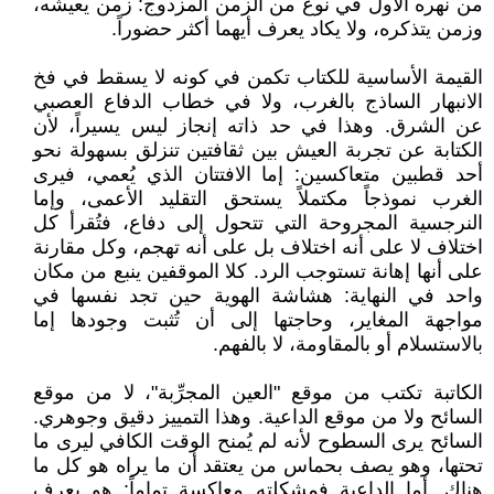
من نهره الأول في نوع من الزمن المزدوج: زمن يعيشه،
وزمن يتذكره، ولا يكاد يعرف أيهما أكثر حضوراً.
القيمة الأساسية للكتاب تكمن في كونه لا يسقط في فخ
الانبهار الساذج بالغرب، ولا في خطاب الدفاع العصبي
عن الشرق. وهذا في حد ذاته إنجاز ليس يسيراً، لأن
الكتابة عن تجربة العيش بين ثقافتين تنزلق بسهولة نحو
أحد قطبين متعاكسين: إما الافتتان الذي يُعمي، فيرى
الغرب نموذجاً مكتملاً يستحق التقليد الأعمى، وإما
النرجسية المجروحة التي تتحول إلى دفاع، فتُقرأ كل
اختلاف لا على أنه اختلاف بل على أنه تهجم، وكل مقارنة
على أنها إهانة تستوجب الرد. كلا الموقفين ينبع من مكان
واحد في النهاية: هشاشة الهوية حين تجد نفسها في
مواجهة المغاير، وحاجتها إلى أن تُثبت وجودها إما
بالاستسلام أو بالمقاومة، لا بالفهم.
الكاتبة تكتب من موقع "العين المجرِّبة"، لا من موقع
السائح ولا من موقع الداعية. وهذا التمييز دقيق وجوهري.
السائح يرى السطوح لأنه لم يُمنح الوقت الكافي ليرى ما
تحتها، وهو يصف بحماس من يعتقد أن ما يراه هو كل ما
هناك. أما الداعية فمشكلته معاكسة تماماً: هو يعرف