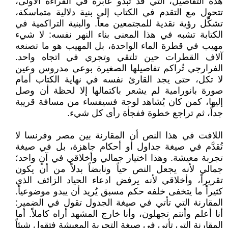
هذه التفاصيل، التي قد تبدو عابرة في القراءة الأولى،
تتحول مع التقدم في الكتاب إلى بنية دلالية متماسكة،
تشكّل رؤية نقدية للمجتمعين معاً. والبنية التراكمية في
الكتابة تشبه في هذا المعنى بناء النهر نفسه: لا شيء
مهيب في قطرة الماء الواحدة، بل المهيب هو ما تصنعه
آلاف القطرات حين تلتقي وتجري في اتجاه واحد.
الفرارجي تُراكم تفاصيلها الصغيرة بوعي مدروس وعين
لا تكل، حتى يجد القارئ نفسه في نهاية الكتاب أمام
صورة بانورامية لم يشعر باكتمالها إلا لحظة أن وصل
إليها، كمن كان يُشاهد لوحة فسيفساء من مسافة قريبة
جداً، ثم تراجع خطوة ففجأة رأى كل شيء.
اللافت في هذا النص أن المقارنة بين مصر وفرنسا لا
تُقدَّم في صيغة جداول أو أحكام جاهزة، بل في صيغة
تجربة معيشة. وهذا اختيار جمالي وأخلاقي في آنٍ واحد؛
جمالي لأنه يجعل النص حياً ونابضاً بدلاً من أن يكون
تقريراً، وأخلاقي لأنه يرفض ادعاء الحياد الزائف الذي
كثيراً ما يتخفى خلفه حكم مسبق يُريد أن يبدو موضوعياً.
المقارنة التي تأتي في صيغة الجدول تقول في الضمير:
أنا أعلم وأنتم تجهلون، وأنا خارج المشهد أراه كاملاً. أما
المقارنة التي تأتي في صيغة التجربة المعيشة فتقول شيئاً