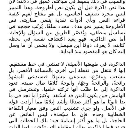
والسبب في ذلك بسيط في صياغته، عميق في دلالته: لأن
هذا نص ذاكرة قبل أن يكون نص أطروحة. وهذا التمييز
ليس مجرد تصنيف أجناسي، بل هو مفتاح لفهم كيفية
قراءة النص وبأي أدوات نقدية ينبغي مقاربته. نص
الأطروحة يسير نحو هدف محدد سلفًا، يُرتّب حججه في
تسلسل منطقي، ويُقصّر الطريق بين السؤال والإجابة.
أما نص الذاكرة، فهو يعيد اكتشاف نفسه في لحظة
كتابته، لا يعرف دومًا أين سيصل، ولا يضمن أن ما وصل
إليه كان هو المقصود منذ البداية.
الذاكرة، في طبيعتها الأصيلة، لا تمشي في خط مستقيم.
إنها لا تنتقل من نقطة إلى أخرى بالمسافة الأقصر، بل
تتشعب وتتفرّع، تستدعي مشهدًا فيستدعي المشهدُ
رائحةً، والرائحةُ وجهًا، والوجهُ كلامًا طال صمته. تعود
الذاكرة إلى ما ظنّت أنها تركته خلفها، وتسترسل في
الهامش حين يكون المتن قد استُنفد، وكثيرًا ما تجد في ما
بدا ثانويًا ما هو أكثر صدقًا وأشد إيلامًا مما أرادت قوله
في الأصل. ولو جرى تشذيب النص وفق معيار الكفاءة
الخطابية وحده، فإن ما سيُحذف ليس الفائض عن
الحاجة، بل ما هو أكثر إنسانية فيه: تلك اللحظات التي
تتردد فيها الذاكرة، وتلك المقاطع التي تكشف فيها الذات