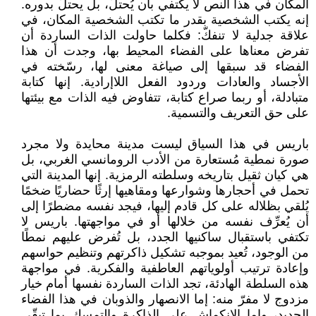
المكان في هذا النص لا يكتفي بأن يُحتلّ، بل يحتلّ بدوره.
إنه يكتب الشخصية بقدر ما تكتب الشخصية المكان، في
علاقة جدلية لا تنفكّ: فكلما حاولت الذات الساردة أن
تفرض معناها على الفضاء المحيط بها، وجدت أن هذا
الفضاء قد سبقها إلى صياغة معنى لها، رسّخته في
الأجساد والعادات وردود الفعل اللاإرادية. إنها كتابة
متبادلة، أو ربما صراع كتابة، تتفاوض فيه الذات مع بيئتها
على حق التعريف والتسمية.
باريس في هذا السياق ليست مدينة محايدة ولا مجرد
صورة نمطية مُستعارة من الأدب الرومانسي الغربي، بل
هي كيان ثقيل بتاريخه وسلطته الرمزية. إنها المدينة التي
تحمل في أحجارها وشوارعها ومقاهيها إرثًا حضاريًا ضخمًا
يُلقي بظلاله على كل قادم إليها، فيجد نفسه مضطرًا إلى
أن يُعرِّف نفسه من خلالها أو في مواجهتها. باريس لا
تكتفي باستقبال ساكنيها الجدد، بل تُفرض عليهم نمطًا
من الوجود، تُعيد بموجبه تشكيل ذاكرتهم وتنظيم حواسهم
وإعادة ترتيب أولوياتهم العاطفية والفكرية. في مواجهة
هذه السلطة الهادئة، تجد الذات الساردة نفسها أمام خيار
مزدوج لا مفرّ منه: إما الانصهار والذوبان في هذا الفضاء
الجديد، وإما الانكماش على الذاكرة والتمسك بما تبقّى