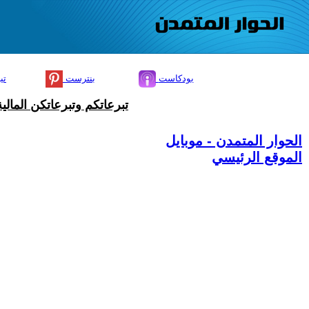
بودكاست
بنترست
تي
تبرعاتكم وتبرعاتكن المال
الحوار المتمدن - موبايل
الموقع الرئيسي