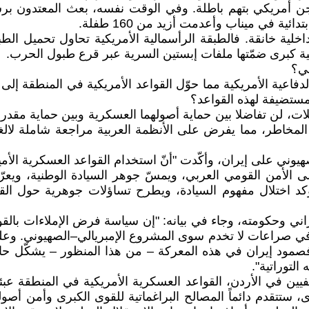
 أمريكي بتهم باطلة. وفي الوقت نفسه، بعث المعتدون برسالته
 في ميناب وأعدمت أزيد من 160 طفلة.
اخلية خانقة. فالطبقة الرأسمالية الأمريكية تحاول تحميل ال
 كبرى ضمّتها ملفات إبستين السرية عبر قرع طبول الحرب.
جي؟
فاعية الأمريكية مما حوّل القواعد الأمريكية في المنطقة إلى
لمستضيفة لهذه القواعد؟
ت، لن تفاضلا بين حماية أصولهما العسكرية وبين حماية مقدرات
خاطر، مما يفرض على الأنظمة العربية مراجعة شاملة لالغاء 
صهيوني على إيران، وأكّدت "أنّ استخدام القواعد العسكرية الأمي
لى الأمن القومي العربي، ويمسّ جوهر السيادة الوطنية، ويع
د اختلال مفهوم السيادة، ويطرح تساؤلات جوهرية حول القدرة
 وحكومته، وجاء في بيانه: "إن سياسة فرض الإملاءات بالقوة
ا في صراعات لا تخدم سوى المشروع الإمبريالي–الصهيوني. وعلى 
مود إيران في هذه المعركة – من هذا المنظور – يشكّل حاجز 
لتوراتية".
ين في الأردن، القواعد العسكرية الأمريكية في المنطقة عبئاً
ستتقدم دائماً المصالح البراغماتية للقوى الكبرى وأمن أصوله