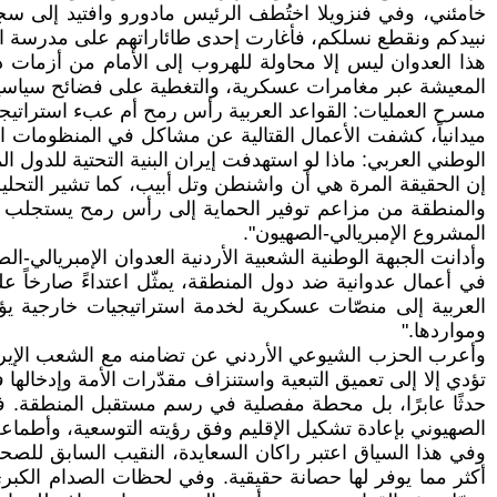
خامئني، وفي فنزويلا اختُطف الرئيس مادورو وافتيد إلى سجن
نبيدكم ونقطع نسلكم، فأغارت إحدى طائاراتهم على مدرسة ابتدائية
هذا العدوان ليس إلا محاولة للهروب إلى الأمام من أزمات د
المعيشة عبر مغامرات عسكرية، والتغطية على فضائح سياسية
مسرح العمليات: القواعد العربية رأس رمح أم عبء استراتي
ميدانياً، كشفت الأعمال القتالية عن مشاكل في المنظومات الد
الوطني العربي: ماذا لو استهدفت إيران البنية التحتية للدول ا
إن الحقيقة المرة هي أن واشنطن وتل أبيب، كما تشير التحليلا
والمنطقة من مزاعم توفير الحماية إلى رأس رمح يستجلب الم
المشروع الإمبريالي-الصهيون".
وأدانت الجبهة الوطنية الشعبية الأردنية العدوان الإمبريالي-ال
في أعمال عدوانية ضد دول المنطقة، يمثّل اعتداءً صارخاً ع
العربية إلى منصّات عسكرية لخدمة استراتيجيات خارجية يؤك
ومواردها."
وأعرب الحزب الشيوعي الأردني عن تضامنه مع الشعب الإيراني
تؤدي إلا إلى تعميق التبعية واستنزاف مقدّرات الأمة وإدخاله
حدثًا عابرًا، بل محطة مفصلية في رسم مستقبل المنطقة. فص
الصهيوني بإعادة تشكيل الإقليم وفق رؤيته التوسعية، وأطماعه ا
وفي هذا السياق اعتبر راكان السعايدة، النقيب السابق للصحفي
أكثر مما يوفر لها حصانة حقيقية. وفي لحظات الصدام الكبرى، 