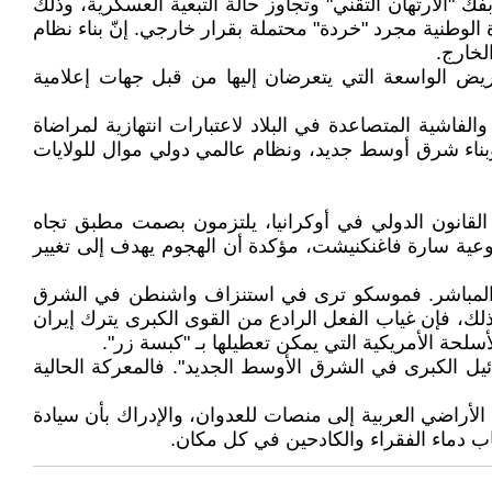
 "الارتهان التقني" وتجاوز حالة التبعية العسكرية، وذلك
 الوطنية مجرد "خردة" محتملة بقرار خارجي. إنّ بناء نظام
لخارج.
ريض الواسعة التي يتعرضان إليها من قبل جهات إعلامية
لفاشية المتصاعدة في البلاد لاعتبارات انتهازية لمراضاة
وبناء شرق أوسط جديد، ونظام عالمي دولي موال للولايات
ى القانون الدولي في أوكرانيا، يلتزمون بصمت مطبق تجاه
شيوعية سارة فاغنكنيشت، مؤكدة أن الهجوم يهدف إلى تغيير
خراط المباشر. فموسكو ترى في استنزاف واشنطن في الشرق
ذلك، فإن غياب الفعل الرادع من القوى الكبرى يترك إيران
أسلحة الأمريكية التي يمكن تعطيلها بـ "كبسة زر".
يل الكبرى في الشرق الأوسط الجديد". فالمعركة الحالية
الأراضي العربية إلى منصات للعدوان، والإدراك بأن سيادة
اب دماء الفقراء والكادحين في كل مكان.