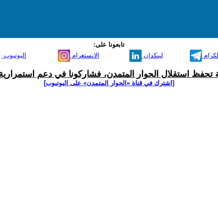
تابعونا على:
لكرام
لينكدإن
الانستغرام
اليوتيوب
ية تحفظ استقلال الحوار المتمدن، فشاركونا في دعم استمرارية 
[اشترك في قناة ‫«الحوار المتمدن» على اليوتيوب]