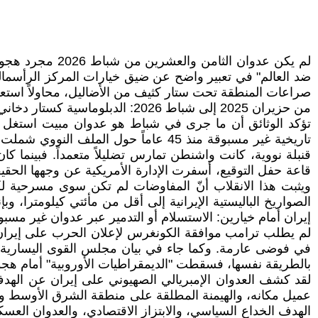
لم يكن عدوان ا
ضد العالم" في تعبير واضح عن ضيق خيارات المركز الرأسمالي 
صراعات المنطقة تحت ستار كثيف من الأضاليل، محاولاً استعادة
من حزيران 2025 إلى شباط 2026: الدبلوماسية كستار دخاني
تؤكد الوثائق أن ما جرى في شباط هو عدوان مبيت استغل ال
تاريخية غير مسبوقة منذ 45 عاماً حول
قنبلة نووية، كانت واشنطن تمارس تضليلاً متعمداً. فبينما كان
ويثبت هذا الانقلاب أنّ المفاوضات لم تكن سوى مسرحية 
الصواريخ الباليستية الإيرانية إلى أقل من مأئتي كيلومترا، 
إيران أمام خيارين: الاستسلام أو التدمير عبر عدوان غير مسب
لم يطلب ترامب موافقة الكونغرس لإعلان الحرب على إيران. و
بالطريقة نفسها، فسقطت "الديمقراطيات الأوروبية" أمام هجومه
لقد كشف العدوان الإمبريالي الصهيوني على إيران عن الهدف ا
عميل مكانه، والهيمنة المطلقة على منطقة الشرق الأوسط وتط
الهدف الخداع السياسي، والابتزاز الاقتصادي، والعدوان العسك