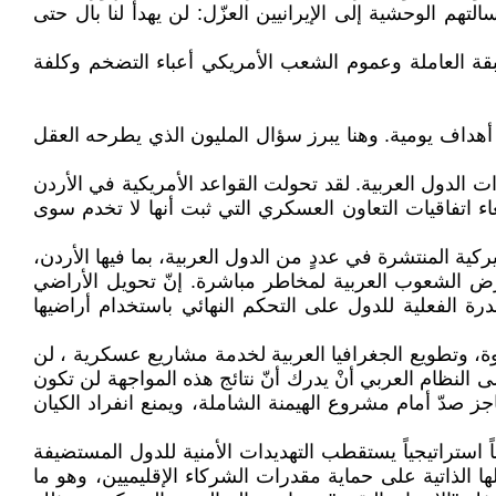
م الوحشية إلى الإيرانيين العزّل: لن يهدأ لنا بال حتى
طبقة العاملة وعموم الشعب الأمريكي أعباء التضخم وكلفة
 أهداف يومية. وهنا يبرز سؤال المليون الذي يطرحه العقل
 الدول العربية. لقد تحولت القواعد الأمريكية في الأردن
اتفاقيات التعاون العسكري التي ثبت أنها لا تخدم سوى
ركية المنتشرة في عددٍ من الدول العربية، بما فيها الأردن،
رّض الشعوب العربية لمخاطر مباشرة. إنّ تحويل الأراضي
 الفعلية للدول على التحكم النهائي باستخدام أراضيها
، وتطويع الجغرافيا العربية لخدمة مشاريع عسكرية ، لن
النظام العربي أنْ يدرك أنّ نتائج هذه المواجهة لن تكون
صدّ أمام مشروع الهيمنة الشاملة، ويمنع انفراد الكيان
 استراتيجياً يستقطب التهديدات الأمنية للدول المستضيفة
ا الذاتية على حماية مقدرات الشركاء الإقليميين، وهو ما