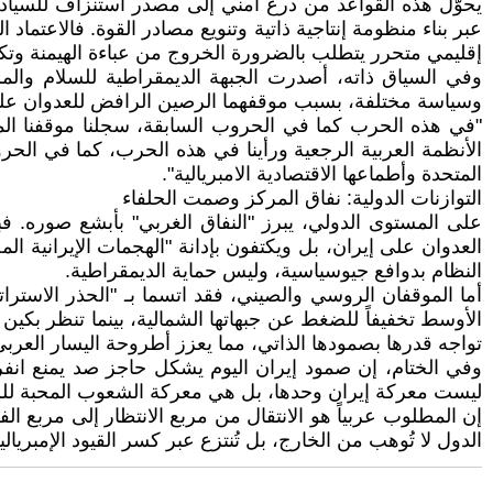
يحوّل هذه القواعد من درع أمني إلى مصدر استنزاف للسيادة ال
عبر بناء منظومة إنتاجية ذاتية وتنويع مصادر القوة. فالاعتما
إقليمي متحرر يتطلب بالضرورة الخروج من عباءة الهيمنة وتكر
وفي السياق ذاته، أصدرت الجبهة الديمقراطية للسلام والم
وسياسة مختلفة، بسبب موقفهما الرصين الرافض للعدوان على 
"في هذه الحرب كما في الحروب السابقة، سجلنا موقفنا المبدئي
الأنظمة العربية الرجعية ورأينا في هذه الحرب، كما في الح
المتحدة وأطماعها الاقتصادية الامبريالية".
التوازنات الدولية: نفاق المركز وصمت الحلفاء
على المستوى الدولي، يبرز "النفاق الغربي" بأبشع صوره. فب
العدوان على إيران، بل ويكتفون بإدانة "الهجمات الإيرانية 
النظام بدوافع جيوسياسية، وليس حماية الديمقراطية.
أما الموقفان الروسي والصيني، فقد اتسما بـ "الحذر الاست
الأوسط تخفيفاً للضغط عن جبهاتها الشمالية، بينما تنظر بكي
تواجه قدرها بصمودها الذاتي، مما يعزز أطروحة اليسار العربي ب
وفي الختام، إن صمود إيران اليوم يشكل حاجز صد يمنع انفر
ليست معركة إيران وحدها، بل هي معركة الشعوب المحبة للسل
إن المطلوب عربياً هو الانتقال من مربع الانتظار إلى مربع 
الدول لا تُوهب من الخارج، بل تُنتزع عبر كسر القيود الإمبر