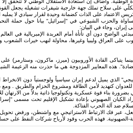
وطنية. وأضاف إن استعادة الاستقلال الوطني لا تتحقق إلا بفك
د الكلّي على سلاح تملك جهة خارجية شيفرات تشغيله يجعل القوة
يس الاعتماد على الذات كضمانة وحيدة لقرار سيادي لا يمليه ا
ساواة والحزب الشيوعي في "إسرائيل" بيانا حول حملة التح
إيران، وجاء في البيان:
 الواضح دون أي تأتأة أمام العربدة الإمبريالية في العالم وا
روب على العراق وليبيا وغيرها، محاولة لنهب خيرات الشعوب 
ينما يتباكى القادة الأوروبيون (ميرز، ماكرون، وستارمر) عل
المضادة". هذه المعايير المزدوجة هي ما حذرت منه الزعيمة ال
راتيجي" الذي يميل لدعم إيران سياسياً ولوجستياً دون الان
ن للعدوان كتهديد لأمن الطاقة ومشروع الحزام والطريق . ومع 
ضرورة بناء قوة عسكرية وتكنولوجيا ذاتية بدلاً من الارتهان لل
اد الكيان الصهيوني بإعادة تشكيل الإقليم تحت مسمى "إسرائ
ام ضد آلة الحرب الفتاكة.
الفعل، عبر فك الارتباط الاستراتيجي مع واشنطن، ورفض تحويل 
يالية-الصهيونية. فهذه الحرب وقود لأرباح شركات النفط على حس