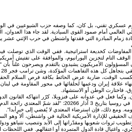
لثامن والعشرين من شباط 2026 مجرد هجوم عسكري تقني، بل كان، كما وصفه حزب الش
العالمي أمام صمود القوى السيادية. لقد جاء هذا العدوان، ال
 زمام المبادرة التي فقدتها واشنطن في حرب الإثني عشر يوماً ف
مفاوضات كخديعة استراتيجية. ففي الوقت الذي توصلت فيه إ
 الملف النووي شملت الوقف التام لتخزين اليورانيوم، والموافقة على تفت
 المسؤولون الأمريكيون يشيدون بالتقدم ويصرحون علناً بأن "الا
قا
لكسب الوقت، ضاربة عرض الحائط بكافة فرص السلام الحقيق
وبإنهاء علاقة إيران ودعمها لحلفائها في محور المقاومة في لب
وق، فاختارت الوطن أو الاستشهاد.
كما فعل في عدوانه على فنزويلا، كرّر انتهاكه القانون الدو
في فوضى عارمة. وكما جاء في بيان مجلس القوى اليسارية في ر
. ومع ذلك، فإن استرضاء المعتدي لا يُفضي إلى خيرٍأبدا".
لحقيقي للإدارة الأمريكية الحالية في واشنطن، ألا وهو السع
ويب ثروات شعوبها ومقدّراتها إلى الأبد وتنصيب نتنياهو ودو
ري، واغتيال قادة الدول المتمردة أو اعتقالهم. ففي اللحظات 