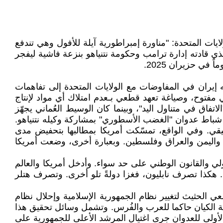
يوعيين في الولايات المتحدة: "مناورة إمبراطورية آيلة للأفول وهي تندفع
ذي قادته إدارة ترامب وحكومة نتنياهو بنزعة فاشية ليفجر
ي حزيران 2025.
يران في المفاوضات مع الولايات المتحدة إلى تفاهمات
يش أمريكي مفتوح، وصياغة تعهد قطعي بـعدم امتلاك أي مواد لإنتاج
تفاق في متناول اليد"، وبينما كان الوسيط العُماني يجهّز
عة حفل التوقيع، أسفرت الإدارة الأمريكية عن وجهها الحقيقي بتجاهل كل هذه التفاهمات المؤكدة، وشن ترامب فجر 28 شباط عدوان "الغضب الأسطوري" بمشاركة وكيله نتنياهو.
ي. وفي الواقع، تمسّكت أمريكا بمطالبها بتحفيض مدى
نان واليمن والعراق وفلسطين. وبعبارة أخرى، وضعت أمريكا
لي والقانون الوطني على حد سواء. وأدخل أمريكا والعالم
وسيا بتاريخ 3 آذار 20266: "لقد شمّ المعتدي رائحة الدم. هكذا تصرف نابليون، فغزا دولةً تلو أخرى. وتصرف هتلر
ي الحثيث لتغيير نظام الجمهورية الإسلامية وإحلال نظام
لة الكيان حاكما للعرب والفُرس. وتشمل وسائل تحقيق هذا
الأولى للعدوان جرى اغتيال المرشد الأعلى للجمهورية على