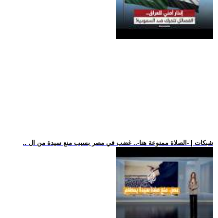
.. شبكات | -الصلاة ممنوعة هنا-.. غضب في مصر بسبب منع سيدة من ال