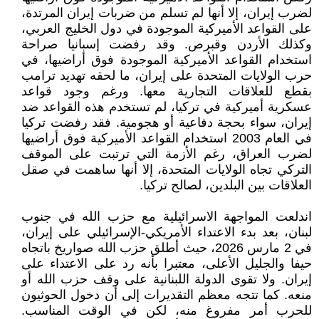
لضرب إيران، إلا أنها لم تسلم من ضربات إيران المرتدة،
على القواعد الأميركية الموجودة في دول الخليج العربي،
وكذلك الأردن وقبرص. وقد رفضت إسبانيا صراحة
استخدام القواعد الأميركية الموجودة فوق أراضيها، في
حرب الولايات المتحدة على إيران، ما لحقه تهديد ترامب
بقطع للعلاقات التجارية معها. ورغم وجود قواعد
عسكرية أميركية في تركيا، لم تستخدم هذه القواعد ضد
إيران، سواء بحجة دفاعية أو هجومية. فقد رفضت تركيا
في العام 2003 استخدام القواعد الأميركية فوق أراضيها
لضرب العراق، رغم الأزمة التي ترتبت على الموقف
التركي تجاه الولايات المتحدة، إلا أنها ساهمت في صقل
العلاقات بين البلدين، لصالح تركيا.
اندلعت المواجهة الاسرائيلية مع حزب الله في جنوب
لبنان، بعد بدء الاعتداء الأمريكي-الإسرائيلي على إيران،
في 2 مارس 2026، حيث أطلق حزب الله صواريخ باتجاه
حيفا والجليل الأعلى، معتبرا بأنه رد على الاعتداء على
إيران. ولا تقوى الدولة اللبنانية على وقف حزب الله أو
منعه. كما تتجه معظم التقديرات إلى أن دخول الحوثيون
للحرب أمر مفروغ منه، لكن في الوقت المناسب.