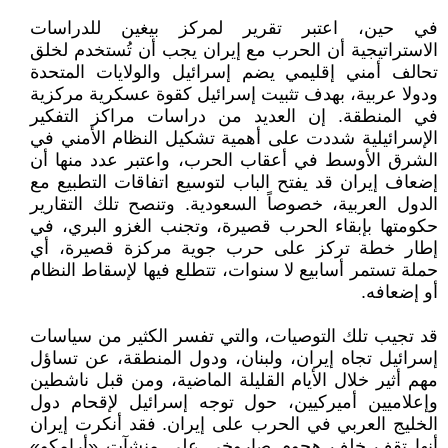
في حين، اعتبر تقرير لمركز بيغين للدراسات
الاستراتيجية أن الحرب مع إيران يجب أن تُستخدم لخلق
تحالف أمني إقليمي يضم إسرائيل والولايات المتحدة
ودولا عربية، بهدف تثبيت إسرائيل كقوة عسكرية مركزية
في المنطقة. إن العديد من دراسات مراكز التفكير
الإسرائيلية شددت على أهمية تشكيل النظام الأمني في
الشرق الأوسط في أعقاب الحرب، واعتبر عدد منها أن
إضعاف إيران قد يفتح الباب لتوسيع اتفاقات التطبيع مع
الدول العربية، خصوصاً السعودية. وتنصح تلك التقارير
حكومتها بإبقاء الحرب قصيرة، وتجنب الغزو البري، في
إطار خطة تركز على حرب جوية مركزة قصيرة، أي
حملة تستمر أسابيع لا سنوات، تتطلع فيها لإسقاط النظام
أو إضعافه.
قد تجيب تلك التوصيات، والتي تفسر الكثير من سياسات
إسرائيل تجاه إيران، ولبنان، ودول المنطقة، عن تساؤل
مهم أثير خلال الأيام القليلة الماضية، ومن قبل ناشطين
وإعلاميين أميركيين، حول توجه إسرائيل لإقحام دول
الخليج العربي في الحرب على إيران. فقد أنكرت إيران
أنها تقف خلف هجوم صاروخي على منشآت «أرامكو»