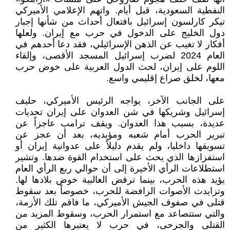
النفطية السعودية، قبل أيام. واتهم الإعلامي الأميركي
تيكر كارلسون إسرائيل بافتعال أحداث من شأنها إجبار
دول الخليج على الدخول في حرب مع إيران. ولعلها
أفكار لا تغيب عن الذهن الإسرائيلي، فقد دعا أحدهم في
العام 2024 لضرب إسرائيل المسجد الأقصى، وإلقاء
اللوم على إيران، لحث الدول العربية على خوض حرب
معها، لخلق صراع إقليمي واسع.
على الجانب الآخر، يواجه الرئيس الأميركي، حليف
إسرائيل وشريكها في شن العدوان على إيران تحديات
عديدة، بسبب هذا العدوان. ويقف ترامب عاجزاً عن
تبرير الحرب أمام شعبه ومؤيديه، بعد أن عجز عن
تسويقها داخليا، ولم يقدم دليلاً على عدوانية إيران أو
استفزازها الذي يحث على استخدام القوة ضدها. وتشير
استطلاعات الرأي الأخيرة إلى أن حوالي ربع الرأي العام
يؤيد هذه الحرب، بينما ترفض الغالبية خوض بلادها لها.
وتزايدت الأصوات الرافضة للحرب، خصوصاً بعد سقوط
قتلى في صفوف الجيش الأميركي، ما فاقم تلك الأزمة،
والتي ستتصاعد مع استمرار الحرب، وسقوط المزيد من
القتلى والجرحى، في حرب لا يعتبرها الكثير من