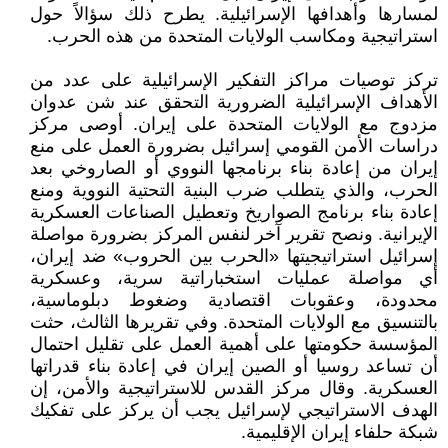
لمسارها وأهدافها الإسرائيلية. يطرح ذلك سؤالاً حول
استراتيجية ومكاسب الولايات المتحدة من هذه الحرب.
تركز توصيات مراكز التفكير الإسرائيلية على عدد من
الأهداف الإسرائيلية الضرورية التحقق عند شن عدوان
مزدوج مع الولايات المتحدة على إيران. أوصى مركز
دراسات الأمن القومي إسرائيل بضرورة العمل على منع
إيران من إعادة بناء برنامجها النووي أو الصاروخي بعد
الحرب، والذي يتطلب ضرب البنية التحتية النووية ومنع
إعادة بناء برنامج الصواريخ وتعطيل الصناعات العسكرية
الإيرانية. ونصح تقرير آخر لنفس المركز بضرورة مواصلة
إسرائيل استراتيجيتها «الحرب بين الحروب» ضد إيران،
أي مواصلة عمليات استخباراتية سرية، وعسكرية
محدودة، وعقوبات اقتصادية وضغوط دبلوماسية،
بالتنسيق مع الولايات المتحدة. وفي تقريرها الثالث، حثت
المؤسسة حكومتها على أهمية العمل على تقليل احتمال
أن تساعد روسيا أو الصين إيران في إعادة بناء قدراتها
العسكرية. وقال مركز القدس للاستراتيجية والأمن، إن
الهدف الاستراتيجي لإسرائيل يجب أن يركز على تفكيك
شبكة حلفاء إيران الإقليمية.