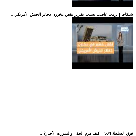
.. شبكات | ترمب غاضب بسبب تقارير نقص مخزون ذخائر الجيش الأمريكي
.. فوق السلطة 504 - كيف هزم الحذاء والشورت الأخبار؟