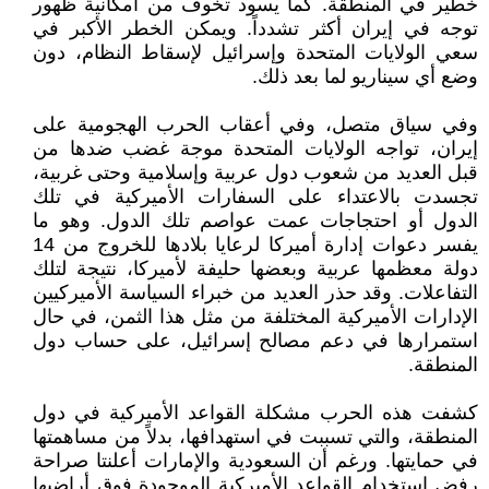
خطير في المنطقة. كما يسود تخوف من امكانية ظهور
توجه في إيران أكثر تشدداً. ويمكن الخطر الأكبر في
سعي الولايات المتحدة وإسرائيل لإسقاط النظام، دون
وضع أي سيناريو لما بعد ذلك.
وفي سياق متصل، وفي أعقاب الحرب الهجومية على
إيران، تواجه الولايات المتحدة موجة غضب ضدها من
قبل العديد من شعوب دول عربية وإسلامية وحتى غربية،
تجسدت بالاعتداء على السفارات الأميركية في تلك
الدول أو احتجاجات عمت عواصم تلك الدول. وهو ما
يفسر دعوات إدارة أميركا لرعايا بلادها للخروج من 14
دولة معظمها عربية وبعضها حليفة لأميركا، نتيجة لتلك
التفاعلات. وقد حذر العديد من خبراء السياسة الأميركيين
الإدارات الأميركية المختلفة من مثل هذا الثمن، في حال
استمرارها في دعم مصالح إسرائيل، على حساب دول
المنطقة.
كشفت هذه الحرب مشكلة القواعد الأميركية في دول
المنطقة، والتي تسببت في استهدافها، بدلاً من مساهمتها
في حمايتها. ورغم أن السعودية والإمارات أعلنتا صراحة
رفض استخدام القواعد الأميركية الموجودة فوق أراضيها