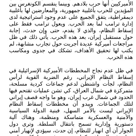
الأميركيين أنها حرب بلادهم. وبينما ينقسم الكونغرس بين
المؤيدين للحرب بأغلبية جمهورية، والمعارضين لها بأغلبية
ديمقراطية، يتفق الجميع على عدم وجود استراتيجية لدى
إدارة ترامب لما بعد الحرب. ويعول ترامب فقط على
إسقاط النظام، والذي لا يقدم، حتى وإن حدث، إجابة
حول مستقبل إيران، بعد هذه الحرب. يأتي ذلك في ظل
مراجعات أميركية عديدة أجريت حول تجارب مشابهة، لم
يكتب لها تحقيق الأهداف، تشكك في جدوى ومكاسب
هذه الحرب.
في ظل عدم نجاح المخططات الأميركية الإسرائيلية في
إسقاط النظام الإيراني، رغم الضربة القوية لرأس
النظام، لجأت واشنطن لدعم جماعات كردية مسلحة،
متمركزة في شمال العراق، كي تشن عمليات تقتحم فيها
الحدود في شمال غرب إيران، وهو ما واجه قصف إيراني
لتلك الجماعات. ويبدو أن مخططات إسقاط النظام
الإيراني ليست بالأمر السهل، فبنية الدولة السياسية
والأمنية والعسكرية متماسكة ومنظمة، وهناك آلية
دستورية وإدارية تسمح بانتقال السلطة. وترى دول
الجوار أن أي انهيار للنظام، إن حدث، سيؤدي لإنهيار أمني