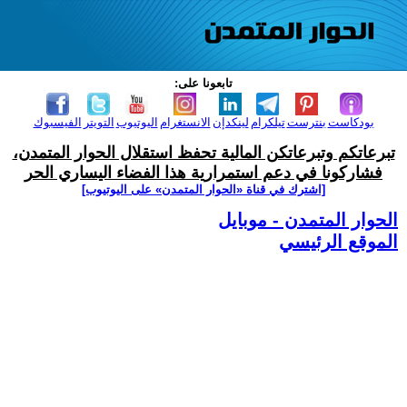
تابعونا على:
بودكاست
بنترست
تيلكرام
لينكدإن
الانستغرام
اليوتيوب
التويتر
الفيسبوك
تبرعاتكم وتبرعاتكن المالية تحفظ استقلال الحوار المتمدن،
فشاركونا في دعم استمرارية هذا الفضاء اليساري الحر
[اشترك في قناة ‫«الحوار المتمدن» على اليوتيوب]
الحوار المتمدن - موبايل
الموقع الرئيسي