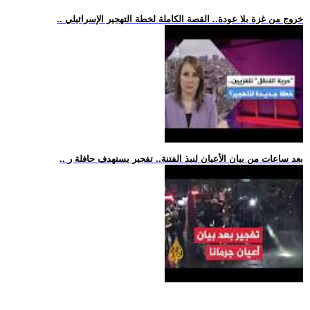
.. خروج من غزة بلا عودة.. القصة الكاملة لخطة التهجير الإسرائيلي
.. بعد ساعات من بيان الأعيان لنبذ الفتنة.. تفجير يستهدف حافلة ر