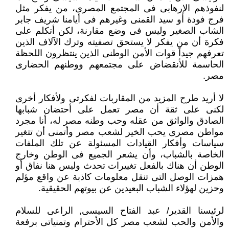
لنفوذهم الإرهابى فى المجتمع المصرى، من يفكر مثل
فرج فودة أو سيد القمنى وغيرهم فى أيامنا شريف ‏جابر
الشاب الصغير وليس فى وضع مقارنة، لكن أتكلم على
فكرة أن من يفكر لا يستحق تصفيته وترك الآلاف الذين
تعرفهم جيداً ‏قوات الأمن الوطنى الذين ينتظرون اللحظة
الحاسمة للأنقضاض على مجتمعهم ووطنهم الحضارى
مصر.‏
لا أريد طرح المزيد من المقاربات لفكرتى ولأفكار أخرى
لكنى على ثقة أن مصر تعمل على أحتضان شبابها
الصادق والواثق من ‏عقله وحب وطنه مصر له، أنا مجرد
مواطن مصرى يحب الخير لشعب مصر وأتمنى أن تتغير
سياسات وأفكار القيادات المسئولة ‏عن تلك الملفات
الخاصة بالشباب، وأن يشعر الجميع فى الوطن وخارج
الوطن أن هناك بالفعل تغييرات تحدث وليس هنا نفاق أو
‏همزات الوصل التى تنقل معلومات كاذبة عن واقع مؤلم
وحزين لهؤلاء الشباب البعيدين عن بيوتهم الحقيقية.‏
لرئيسنا القدير/ عبد الفتاح السيسى, الراعى للسلام
والأمن والحب لشعب مصر كل الأحترام وتمنياتى برفعة