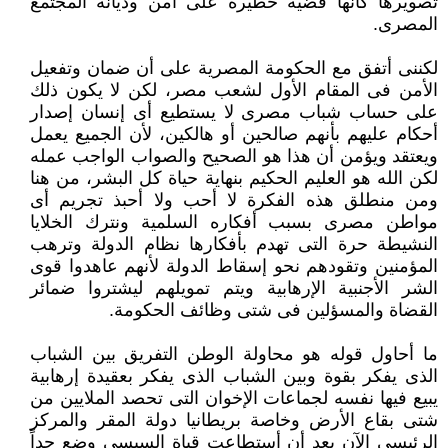
‏تصويرها كأنها قضية خطيرة على أمن وديانة المجتمع
المصرى.‏
لكننى أتفق مع الحكومة المصرية على أن ضمان وتفعيل
الأمن فى المقام الأول لشعب مصر، لكن لا يكون ذلك
على حساب شباب ‏مصرى لا يستطيع أى إنسان إصدار
أحكام عليهم بأنهم صالحين أو هالكين، لأن الجميع يعمل
ويعتقد ويؤمن أن هذا هو الصحيح ‏والصواب الواجب عمله
لكن الله هو العليم الحكيم بنهاية حياة كل البشر، من هنا
ومن منطلق هذه الفكرة لا أحب ولا أحبذ تجريم أى
‏مواطن مصرى بسبب أفكاره السلمية ونترك الخلايا
النشيطة حرة التى تهدم بأفكارها نظام الدولة وترهب
المؤمنين وتقودهم نحو ‏إسقاط الدولة لأنهم عاهدوا قوى
الشر الأجنبية الإرهابية ويتم تمويلهم ليشتروا ضمائر
القضاة والمسؤلين فى شتى وظائف الحكومة.‏
ما أحاول قوله هو محاولة الوطن التفريق بين الشباب
الذى يفكر بقوة وبين الشباب الذى يفكر بعقيدة إرهابية
يبيع فيها نفسه ‏لجماعات الإخوان التى تحصد الملايين من
شتى بقاع الأرض وخاصة بريطانيا دولة المقر والمركز
الرئيسى الآن بعد أن أستطاعت ‏قياة السيسى وضع حداً