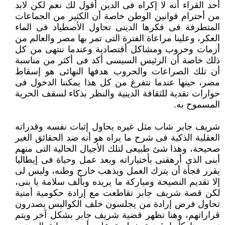
أحد القراء أنه لا إكراه فى الدين أقول لك نعم لكن لابد
من أحترام قوانين الوطن خاصة أن الكثير ‏من الجماعات
المتطرفة فى فكرها الدينى تحاول الأصطياد فى الماء
العكر، وعلينا مراعاة الفترة التى تمر بها مصر والعالم من
‏أزمات وحروب ومشاكل أقتصادية وعندما ننتهى من كل
ذلك خاصة أن الرئيس السيسى أكد فى أكثر من مناسبة
أن تلك الصراعات ‏والحروب هدفها النهائى هو إسقاط
مصر، حينها عندما نتفرغ من كل هذا يمكننا الدخول فى
حوارات نقدية للثقافة الدينية والنظر ‏بذكاء لسقف الحرية
المسموح به.‏
شريف جابر شاب مثل غيره يحاول إثبات نفسه وقدراته
العقلية الذكية فى شرح ما يراه هو أنه ضد الحقائق الغير
صحيحة، وهذا ‏شئ طبيعى لتلك الأجيال الحالية التى منهم
أبنى الذى أرهقنى بأختياراته وبعد عمل وحياة فى إيطاليا
يقرر فجأة أن يترك العمل ‏ويذهب خارج وطنه، وليس لى
إلا تقديم النصيحة ومباركة ما يريده وبألف سلامة يا بنى،
لكن قصة شريف جابر تقاطعت مع إرادة ‏حكومية أمنية
تحاول فرض إرادة من يجلسون خلف الكواليس يصدرون
قراراتهم، وهنا تظهر قضية شريف جابر بشكل آخر ويتم