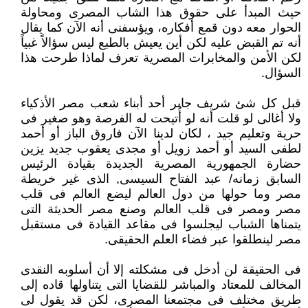
حيث المبدأ على حقوق هذا الشاب المصرى ‏ومحاولة
الحوار معه دون قمع أفكاره، ويؤسفنى أنه الآن كما يقال
أنه تم القبض عليه لكن أين يعيش بالطبع ليس سؤالاً غبياً
لكن ‏الأمن والمخابرات المصرية تعرف لماذا طرحت هذا
السؤال.‏
قبل كل شئ شريف جابر أحد أبناء شعب مصر الأذكياء
ولا أغالى لو قلت أنه لو أُتيحت له الفرصة وهو صغير فى
حرية وتعليم ‏جيد ، لكان لدينا الآن فاروق الباز أو أحمد
لطفى السيد أو أحمد زويل أو مجدى يعقوب جديد يزين
حضارة الجمهورية المصرية ‏الجديدة بقيادة الرئيس
السابق زمانه/ عبد الفتاح السيسى, الذى غير خريطة
مصر وما حولها من دول العالم ليضع العالم فى قلب
‏مصر ومصر فى قلب العالم وصنع مصر الحديثة التى
يتمناها الشباب ليجلسوا فى مقاعد القيادة فى مستقبل
مصر لينطلقوا عبر ‏فضاء العلم الحقيقى.‏
فى الحقيقة لن أدخل فى مشكلته إلا أن أسلوبه النقدى
المخالف للمعتاد والمباشر للقضايا التى يتناولها قاده إلى
طريق مختلف فى ‏مجتمعنا المصرى، لكن قد يقول لى