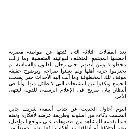
بعد المقالات الثلاثة التى كتبتها عن مواطنة مصرية
أخضعها المجتمع المتخلف لقوانينه المتعصبة وما زالت
مخطوفة وبين أيديهم، ‏حتى رجال القانون والسياسة لم
يحترموا حرية أهلها ولم يعلنوا صراحة وبوضوح حقيقة
موقف تلك المخطوفة وما آلت إليه الأحداث ‏حتى يصمت
الجميع ويكفوا عن التشنجات التى لا طائل منها، وأنا فى
أنتظار بيان صريح فى الإعلام الرسمى للدولة لينتهى
الأمر.‏
اليوم أحاول الحديث عن شاب أسمه/ شريف جابر,
ألتمست ذكاءه من أسلوبه وطريقة عرضه لأفكاره وثقته
فيما يقدمه للمشاهد من ‏فيديوهات على مواقع التواصل،
رغم أختلافنا أو أتفاقنا مع أفكاره لكننا نتفق جميعاً من