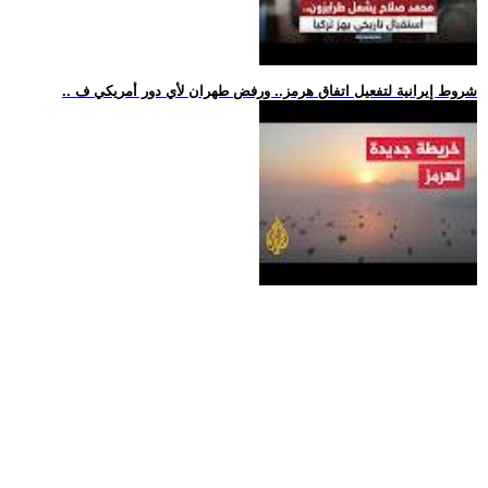
.. شروط إيرانية لتفعيل اتفاق هرمز.. ورفض طهران لأي دور أمريكي ف