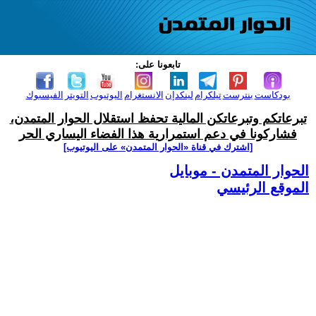
تابعونا على:
بودكاست
بنترست
تيلكرام
لينكدإن
الانستغرام
اليوتيوب
التويتر
الفيسبوك
تبرعاتكم وتبرعاتكن المالية تحفظ استقلال الحوار المتمدن،
فشاركونا في دعم استمرارية هذا الفضاء اليساري الحر
[اشترك في قناة ‫«الحوار المتمدن» على اليوتيوب]
الحوار المتمدن - موبايل
الموقع الرئيسي