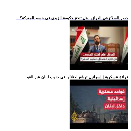
.. حصر السلاح في العراق.. هل تنجح حكومة الزيدي في حسم المعركة؟
.. قراءة عسكرية | إسرائيل ترسّخ احتلالها في جنوب لبنان عبر القو