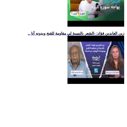
.. زين العابدين فؤاد: -الشعر بالنسبة لي مقاومة للقبح وبدونه أنا