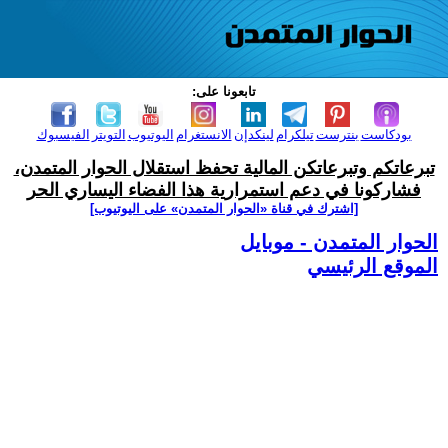
تابعونا على:
بودكاست
بنترست
تيلكرام
لينكدإن
الانستغرام
اليوتيوب
التويتر
الفيسبوك
تبرعاتكم وتبرعاتكن المالية تحفظ استقلال الحوار المتمدن،
فشاركونا في دعم استمرارية هذا الفضاء اليساري الحر
[اشترك في قناة ‫«الحوار المتمدن» على اليوتيوب]
الحوار المتمدن - موبايل
الموقع الرئيسي