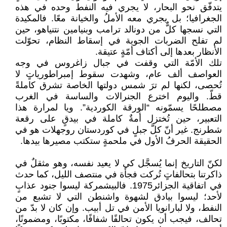
يتدفّق نحو البحار، لا يجري فيه النفط وحده في هذه
الجغرافيا؛ بل يجري معه الأملُ والخيانة معًا. فالمكيدة
التي نسجها كلٌّ من دونالد ترامب وبنيامين نتنياهو، حين
لم تفلح الضربات الجوية في إسقاط النظام، تحوّلت
الأنظار بعدها إلى أكتاف أمّةٍ عتيقة.
تلك الأمّة التي وقفت في جبال زاغروس في وجه
العواصف ألف عام، وشهدت سقوط إمبراطورياتٍ لا
تُحصى، لكنها لم ترَ شمس دولتها الخاصة تشرق كاملةً
قطّ. واليوم اخترع الجنرالات والساسة في الغرب
مصطلحًا يسمّونه “الورقة الكوردية”. ويا لمرارة هذا
التعبير، حين تُختزل أمةٌ كاملة في بيدقٍ على رقعة
شطرنج. غير أنّ كلَّ جبلٍ في كوردستان روجهلات هو في
الحقيقة الحرفُ الأول في ملحمةٍ ستكتب مصيرها بيدها.
لكنّ التاريخ إنما يُسجَّل كي لا يعيد نفسه، وهو مثقلٌ في
ذاكرتنا بتحالفاتٍ تُركت فجأة في منتصف الليل، كما حدث
في اتفاقية الجزائر1975. فالبيشمركة ليسوا جنود عذابٍ
لأحد؛ ليسوا بيادق لشهوة واشنطن التي لا تشبع من
النفط، ولا لبارانويا الأمن في تل أبيب. وإن كان لا بدّ من
تحالف، فيجب أن يكون تحالفًا شفافًا، مكتوبًا، ومضمونًا،