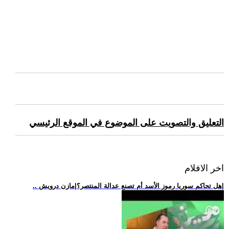
التعليق والتصويت على الموضوع في الموقع الرئيسي
اخر الافلام
.. هل تحاكم سوريا رموز الأسد أم تصنع عدالة المنتصر؟|مازن درويش|