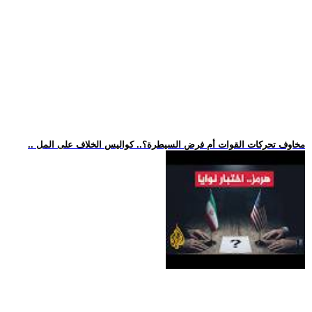
.. مخاوف تحركات القوات أم فرض السيطرة؟.. كواليس الخلاف على المل