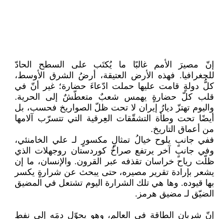
إنّ مصيرَ الأمم غالبًا ما يُكتَب على السطح الحادّ
للجغرافيا. فهذه الأرض العتيقة، أرضُ الشرق الأوسط،
كلُّ دولةٍ قامت عليها حملت ادّعاءَ حضارة؛ غير أنّ في
قلب كلّ حضارةٍ يهمس شعبٌ متعطّشٌ إلى الحرية.
واليوم تهتزّ ديارُ إيران لا تحت ظلّ الصواريخ فحسب، بل
أيضًا تحت وطأة التشقّقات العِرقية التي تتسرّب آلامها
من أعماق التاريخ.
ففي جانبٍ يلوح خيالُ تمثالٍ مكسورٍ لـ علي الخامنئي،
وفي جانبٍ آخر يرتفع صراخُ كوردستان روجهلات الذي
ظلّت رياح خراسان تقذفه عبر القرون. والإنسان، ما إن
يشعر بإرادة تقرير مصيره، حتى يبحث عن شرارةٍ يكسر
بها قيوده. وها هي تلك الشرارة اليوم تشتعل في المضيق
الضيّق لـ مضيق هرمز.
إنّ شريان الطاقة في العالم، وهو يحوّل دمَه إلى نفطٍ