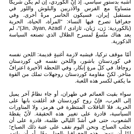
أشبه بدستورٍ سياسي. إذ إنّ الكوردي، إن لم يكن شريكًا
متساويًا مع الفرس والأذريين والبلوش واللور في
مستقبل إيران، فسيكون الخاسر مرةً أخرى. وفي
جغرافيا تصرخ فيها النساء: "المرأة، الحياة، الحرية
(بالكوردية: ژن، ژیان، ئازادی / Jin, Jiyan, Azadî)"، لم
يعد هناك متّسعٌ لمسرح الظلال الذي تصنعه السياسة
الذكورية.
أمّا موقف تركيا، فيشبه لازمة أغنيةٍ قديمة: اللحن نفسه
في كوردستان باشور، واللحن نفسه في كوردستان
روجافا. في كلّ مرةٍ إنكار، وفي اللحظة الأخيرة اعترافٌ
متأخر. لكنّ مقاومة كوردستان روجهلات تملك من القوة
ما يكفي لكسر هذه اللعبة.
سواء بقيت العمائم في طهران، أو جاء نظامٌ آخر يميل
إلى الغرب، فإنّ روح كوردستان قد أغلقت بابها على
الحرية. فلا الناقلات المنتظرة في هرمز، ولا المناورات
السياسية، قادرة على تغيير هذه الحقيقة. لأنّ يقظةَ
الشعوب، حتى في أشدّ الليالي ظلمة، قادرة على أن
تجلب الصباح. ونحن اليوم نقف على عتبة ذلك الصباح؛
إمّا أن تنهض هذه الجغرافيا بالعدل معًا، أو أن يلتهم