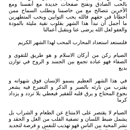
بالحب الصادق ونفتح صفحات جديدة مع أنفسنا ومع
الآخرين نتصالح مع من خاصمنا ونطلب السماح ممن
أخطأنا في حقهم فالله يحب التوابين ويحب المتطهرين
ما أجمل أن نبدأ هذا الشهر بقلوب نقية مليئة بالمودة
والعفو لعل الله يرضى عنا ويتقبل أعمالنا
فلنستعد استعداد المحارب المحب لهذا الشهر الكريم
الصيام ركن من أركان الاسلام و هو طريق للتقوى و
الصفاء فهو عباده تجمع بين الجسد و الروح في توازن
بديع
في هذا الشهر العظيم يسمو الإنسان فوق شهواته و
يقترب من بارئه بالصبر و الذكر و التضرع فيه يشعر
بجوع المحتاج و يرق قلبه للفقير فيعطي بلا تردد و يزداد
كرما
الصيام لا يقتصر على الامتناع عن الطعام و الشراب بل
يشمل ضبط اللسان و تصفية القلب من الغل و الحقد و
نشر المحبة بين الناس فهو تهذيب للنفس و فرصة لتجديد