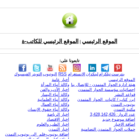
الموقع الرئيسي
الموقع الرئيسي للكاتب-ة
|
تابعونا على:
بنترست
تيلكرام
لينكدإن
الانستغرام
RSS
اليوتيوب
التويتر
الفيسبوك
الموقع الرئيسي
أخبار عامة
هيئة ادارة الحوار المتمدن - للإتصال بنا
وكالة أنباء المرأة
إحصائيات مؤسسة الحوار المتمدن
اخبار الأدب والفن
قواعد النشر
وكالة أنباء اليسار
ابرز كتاب / كاتبات الحوار المتمدن
وكالة أنباء العلمانية
يوتيوب التمدن
وكالة أنباء العمال
مكتبة التمدن
وكالة أنباء حقوق الإنسان
عدد الزوار: 3,428,142,426
اخبار الرياضة
اضافة موضوع جديد
اخبار الاقتصاد
اضافة الاخبار
اخبار الطب والعلوم
حملات الحوار المتمدن التضامنية
اخبار التمدن
إضافة يوتيوب-فلم إلى يوتيوب التمدن