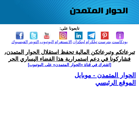
تابعونا على:
بودكاست
بنترست
تيلكرام
لينكدإن
الانستغرام
اليوتيوب
التويتر
الفيسبوك
تبرعاتكم وتبرعاتكن المالية تحفظ استقلال الحوار المتمدن،
فشاركونا في دعم استمرارية هذا الفضاء اليساري الحر
[اشترك في قناة ‫«الحوار المتمدن» على اليوتيوب]
الحوار المتمدن - موبايل
الموقع الرئيسي