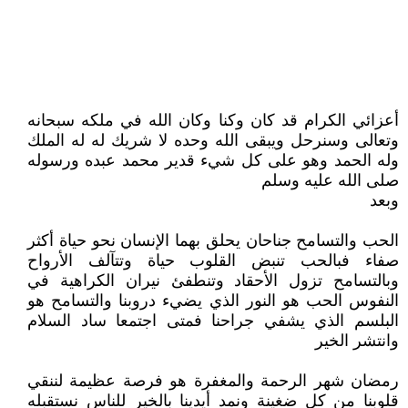
أعزائي الكرام قد كان وكنا وكان الله في ملكه سبحانه
وتعالى وسنرحل ويبقى الله وحده لا شريك له له الملك
وله الحمد وهو على كل شيء قدير محمد عبده ورسوله
صلى الله عليه وسلم
وبعد
الحب والتسامح جناحان يحلق بهما الإنسان نحو حياة أكثر
صفاء فبالحب تنبض القلوب حياة وتتآلف الأرواح
وبالتسامح تزول الأحقاد وتنطفئ نيران الكراهية في
النفوس الحب هو النور الذي يضيء دروبنا والتسامح هو
البلسم الذي يشفي جراحنا فمتى اجتمعا ساد السلام
وانتشر الخير
رمضان شهر الرحمة والمغفرة هو فرصة عظيمة لننقي
قلوبنا من كل ضغينة ونمد أيدينا بالخير للناس نستقبله