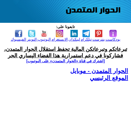
تابعونا على:
بودكاست
بنترست
تيلكرام
لينكدإن
الانستغرام
اليوتيوب
التويتر
الفيسبوك
تبرعاتكم وتبرعاتكن المالية تحفظ استقلال الحوار المتمدن،
فشاركونا في دعم استمرارية هذا الفضاء اليساري الحر
[اشترك في قناة ‫«الحوار المتمدن» على اليوتيوب]
الحوار المتمدن - موبايل
الموقع الرئيسي