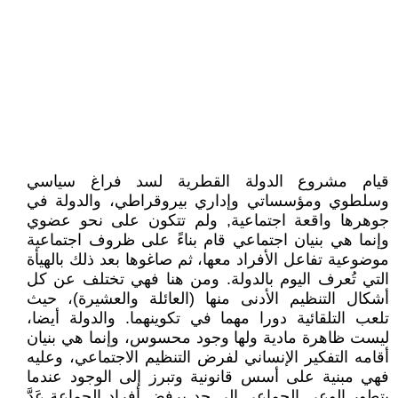
قيام مشروع الدولة القطرية لسد فراغ سياسي
وسلطوي ومؤسساتي وإداري بيروقراطي، والدولة في
جوهرها واقعة اجتماعية, ولم تتكون على نحو عضوي
وإنما هي بنيان اجتماعي قام بناءً على ظروف اجتماعية
موضوعية تفاعل الأفراد معها، ثم صاغوها بعد ذلك بالهيأة
التي تُعرف اليوم بالدولة. ومن هنا فهي تختلف عن كل
أشكال التنظيم الأدنى منها (العائلة والعشيرة)، حيث
تلعب التلقائية دورا مهما في تكوينهما. والدولة أيضا،
ليست ظاهرة مادية ولها وجود محسوس، وإنما هي بنيان
أقامه التفكير الإنساني لفرض التنظيم الاجتماعي، وعليه
فهي مبنية على أسس قانونية وتبرز إلى الوجود عندما
يتطور الوعي الجماعي إلى حد يرفض أفراد الجماعة عَدَّ