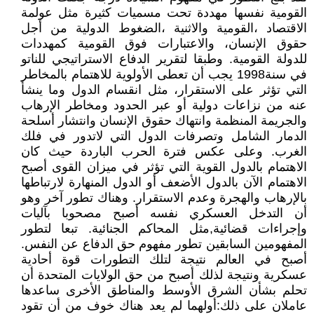
القومية نفسها مهددة تحت مسميات كثيرة مثل عولمة
الاقتصاد ،القومية والاثنية ،الضغوط الدولية من أجل
حقوق الإنسان، والاعتبارات فوق القومية كمهددات
للدولة القومية. وطبقا لتقرير الدفاع الاستراتيجي للناتو
في سنة1998 يجب أن تعطى الأولوية للاهتمام بالمخاطر
التي تؤثر على الاستقرار، مثل انقسام الدول وما ينشأ
عنه من نزاعات دولية أو عبر الحدود ومخاطر الإرهاب
والجريمة المنظمة وانتهاك حقوق الإنسان وانتشار أسلحة
الدمار الشامل وتصرفات الدول التي لاتدور في فلك
الغرب. وعلى عكس فترة الحرب الباردة حيث كان
الاهتمام بالدول القوية التي تؤثر في ميزان القوى أصبح
الاهتمام الآن بالدول الأضعف أو الدول المنهارة لارتباطها
بالإرهاب والهجرة وعدم الاستقرار. وهناك تطور آخر وهو
أن التدخل العسكري نفسه أصبح مصحوبا بآليات
وإجراءات قضائية,مثل المحاكم الجنائية. تبعا لتطور
المفهومين السابقين تطور مفهوم حق الدفاع عن النفس.
أصبح في العالم نتيجة لتلك التطورات قوة أحادية
عسكرية ونتيجة لذلك أصبح من حق الولايات المتحدة أن
تحلم بشأن الشرق الأوسط والمناطق الأخرى ساعدها
عاملان على ذلك:أولهما لم يعد هناك خوف من أن تقود