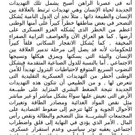
أنه فى عصرنا الراهن أصبح يشمل تلك التهديدات
الجديدة لحياة الإنسان وهي تهديدات ترتبط بالعلاقة بين
الإنسان والطبيعة ذاتها , مثلاً نجد أن الدول النامية يُشكل
التصحر في بعض مناطقها خطراً كبيراً على أمنها الوطنى
اعظم من الخطر الذى يُشكله الغزو العسكرى على
أرضها , كما هو العراق الآن والعواصف الترابية الصفراء
المخيفة , كما يُشكل الانفجار السكانى قلقاً كبيراً
للحكومات لأنه قد يصل إلى مرحلة تدمير العلاقة بين
الإنسان والبيئة التي يسكنها ويمزق هيكلها ونسيجها
الاجتماعي , أما بالنسبة للدول الصناعية المتقدمة فيشكل
النضوب السريع المتوقع لاحتياطيات البترول تهديداً للأمن
الوطنى أخطر من التهديدات العسكرية التقليدية التى
تتعرض لها , و من الطبيعي أن تتكون هذه التهديدات
الجديدة نتيجة الضغط البشري المتزايد على طبيــعة
الأرض التى نعيش عليها سواءً بشكل مباشر أو غير مباشر
مثل نقص المواد الغذائية ومصادر الطاقة وتغيرات
الأحوال الجوية و كلها تترجم إلى ضغوط اقتصادية على
اﻟﻤﺠتمعات البشريـــة مثل التضخم والبطالة ونقص رأس
المال , الأمر الذي يؤدي في النهاية إلى قلق واضطراب
اجتماعي يعقبه توتر سياسـي وعدم استقرار عسكرى.