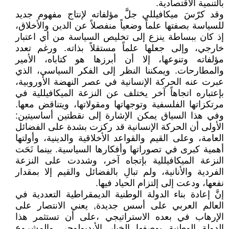
بالتنمية الاقتصادية.
وقد كرّسَ ميكافيللي جلَّ مؤلفاته لإنتاج مفهوم جديد
للسياسة بصفتها علماً وضعياً منفصلاً عن الدين والأخلاق،
إذ كان ببساطة ينزع إلى تخليص السياسة من أي اعتبار
خارجي، وإلى جعلها علماً مستقلاً بذاته. ورغم تعدد
مؤلفاته وتنوعها، إلا أن أبرزها هو كتاباه، الأمير
والمطارحات. ويمكننا النظر إلى الفكر السياسي، الذي
عبرت عنه الحركة الإنسانية في عصر النهضة الأوروبية،
بإعتباره اتجاهاً آخر يختلف عن النزعة الميكافيللية في
مرتكزاتها الفلسفية وتوجهاتها ومقولاتها، ويتناقض معها.
وفي هذا السياق يمكن الإشارة إلى نقطتين أساسيتين:
الأولى أن الحركة الإنسانية قد ركزت بشدة على الفضائل
العامة، وعلى القيم والقواعد الأخلاقية والدينية، وأولتها
أهمية كبرى في تصوراتها وأفكارها السياسية. بينما نَحَت
النزعة الميكافيللية بإتجاه آخر، وشددت على النزعة
الفردية والأنانية، ولم تبالِ بالفضائل والقيم إلا بمقدار
نفعها، ودعت إلى إلتزام الحياد فيها.
إنَّ إعادة بناء الدولة الوطنية الديمقراطية التعددية في
العالم العربي على أسس جديدة, يعني الانتصار على
الإرهاب في بعده الاستراتيجي ،على أن تستثمر هذا
الدولة الوطنية بوصفها الخيار الأيديولوجي والمشروع