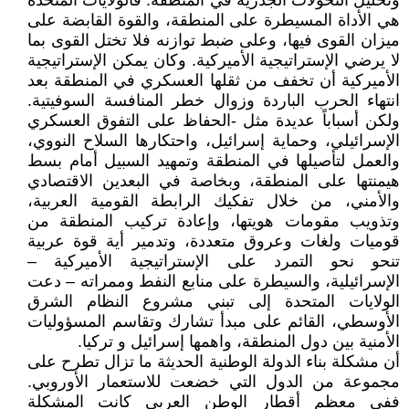
وتحليل التحولات الجذرية في المنطقة. فالولايات المتحدة
هي الأداة المسيطرة على المنطقة، والقوة القابضة على
ميزان القوى فيها، وعلى ضبط توازنه فلا تختل القوى بما
لا يرضي الإستراتيجية الأميركية. وكان يمكن الإستراتيجية
الأميركية أن تخفف من ثقلها العسكري في المنطقة بعد
انتهاء الحرب الباردة وزوال خطر المنافسة السوفيتية.
ولكن أسباباً عديدة مثل -الحفاظ على التفوق العسكري
الإسرائيلي، وحماية إسرائيل، واحتكارها السلاح النووي،
والعمل لتأصيلها في المنطقة وتمهيد السبيل أمام بسط
هيمنتها على المنطقة، وبخاصة في البعدين الاقتصادي
والأمني، من خلال تفكيك الرابطة القومية العربية،
وتذويب مقومات هويتها، وإعادة تركيب المنطقة من
قوميات ولغات وعروق متعددة، وتدمير أية قوة عربية
تنحو نحو التمرد على الإستراتيجية الأميركية –
الإسرائيلية، والسيطرة على منابع النفط وممراته – دعت
الولايات المتحدة إلى تبني مشروع النظام الشرق
الأوسطي، القائم على مبدأ تشارك وتقاسم المسؤوليات
الأمنية بين دول المنطقة، واهمها إسرائيل و تركيا.
أن مشكلة بناء الدولة الوطنية الحديثة ما تزال تطرح على
مجموعة من الدول التي خضعت للاستعمار الأوروبي.
ففي معظم أقطار الوطن العربي كانت المشكلة