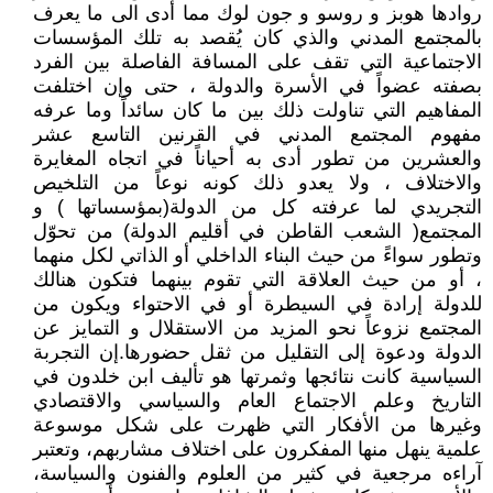
روادها هوبز و روسو و جون لوك مما أدى الى ما يعرف
بالمجتمع المدني والذي كان يُقصد به تلك المؤسسات
الاجتماعية التي تقف على المسافة الفاصلة بين الفرد
بصفته عضواً في الأسرة والدولة ، حتى وإن اختلفت
المفاهيم التي تناولت ذلك بين ما كان سائداً وما عرفه
مفهوم المجتمع المدني في القرنين التاسع عشر
والعشرين من تطور أدى به أحياناً في اتجاه المغايرة
والاختلاف ، ولا يعدو ذلك كونه نوعاً من التلخيص
التجريدي لما عرفته كل من الدولة(بمؤسساتها ) و
المجتمع( الشعب القاطن في أقليم الدولة) من تحوّل
وتطور سواءً من حيث البناء الداخلي أو الذاتي لكل منهما
، أو من حيث العلاقة التي تقوم بينهما فتكون هنالك
للدولة إرادة في السيطرة أو في الاحتواء ويكون من
المجتمع نزوعاً نحو المزيد من الاستقلال و التمايز عن
الدولة ودعوة إلى التقليل من ثقل حضورها.إن التجربة
السياسية كانت نتائجها وثمرتها هو تأليف ابن خلدون في
التاريخ وعلم الاجتماع العام والسياسي والاقتصادي
وغيرها من الأفكار التي ظهرت على شكل موسوعة
علمية ينهل منها المفكرون على اختلاف مشاربهم، وتعتبر
آراءه مرجعية في كثير من العلوم والفنون والسياسة،