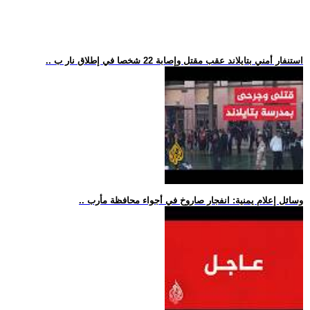
.. استنفار أمني بتايلاند عقب مقتل وإصابة 22 شخصا في إطلاق نار ب
.. وسائل إعلام يمنية: انفجار صاروخ في أجواء محافظة مأرب