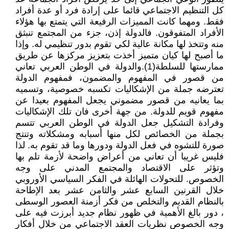
كل التنظيم الاجتماعي قائما على إرادة فرد أو عدة أفراد
فقط. ومهما كانت المميزات الرفيعة التي يتمتع بها هؤلاء
الأفراد المتفوقون. فالدولة إذن، جزء من المجتمع تنبثق
منه وتتخذ لها مكانة عالية لكي تقوم بدور تنظيمي له. وإذا
ما أصبح لها كيان متميز أخذت بتعزيز مركزها عن طريق
ممارستها للسلطة(1).والدولة في الوطن العربي تعاني
من قصور في المفهوم والمضمون، فمفهوم الدولة
تعترضه جملة من الإشكاليات تكسبه خصوصية، وتسميه
بما يعانيه من قصور مضموني يجعل المفهوم بعيدا عن
مفهوم قويم للدولة. من جهة أخرى فان تلك الإشكاليات
وفرادة التشكيل جعل الدولة في الوطن العربي تتسم
بجملة من الخصائص لكل منها أسبابه ومشكلاته وتنتج
صورة للتشوه في فعل الدولة ودورها وما قد تقوم به. لذا
فليس غريبا أن تعاني من أعراض واضحة لأزمة تلم بها
وتؤثر على الاقتصاد والمجتمع المدني على وجه
الخصوص. للتحولات الهائلة في الفكر السياسي الأوروبي
خلال القرنين السابع عشر والثامن عشر بعد الإطاحة
بالنظام القديم والتخلص من فكر أزمنة العصور الوسطى
، دور بالغ الأهمية في ظهور نظام جديد أبرزت فيه على
وجه الخصوص نظريات العقد الاجتماعي من خلال أفكار