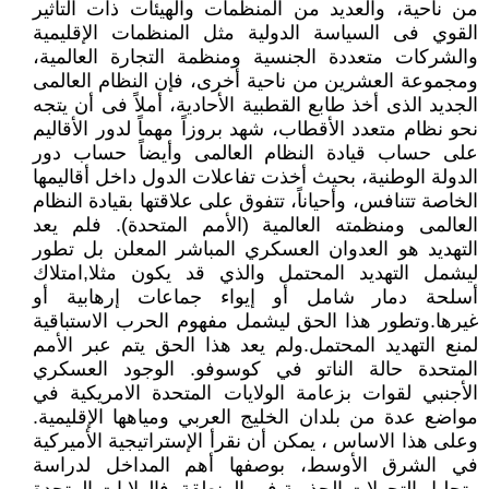
من ناحية، والعديد من المنظمات والهيئات ذات التأثير
القوي فى السياسة الدولية مثل المنظمات الإقليمية
والشركات متعددة الجنسية ومنظمة التجارة العالمية،
ومجموعة العشرين من ناحية أخرى، فإن النظام العالمى
الجديد الذى أخذ طابع القطبية الأحادية، أملاً فى أن يتجه
نحو نظام متعدد الأقطاب، شهد بروزاً مهماً لدور الأقاليم
على حساب قيادة النظام العالمى وأيضاً حساب دور
الدولة الوطنية، بحيث أخذت تفاعلات الدول داخل أقاليمها
الخاصة تتنافس، وأحياناً، تتفوق على علاقتها بقيادة النظام
العالمى ومنظمته العالمية (الأمم المتحدة). فلم يعد
التهديد هو العدوان العسكري المباشر المعلن بل تطور
ليشمل التهديد المحتمل والذي قد يكون مثلا,امتلاك
أسلحة دمار شامل أو إيواء جماعات إرهابية أو
غيرها.وتطور هذا الحق ليشمل مفهوم الحرب الاستباقية
لمنع التهديد المحتمل.ولم يعد هذا الحق يتم عبر الأمم
المتحدة حالة الناتو في كوسوفو. الوجود العسكري
الأجنبي لقوات بزعامة الولايات المتحدة الامريكية في
مواضع عدة من بلدان الخليج العربي ومياهها الإقليمية.
وعلى هذا الاساس ، يمكن أن نقرأ الإستراتيجية الأميركية
في الشرق الأوسط، بوصفها أهم المداخل لدراسة