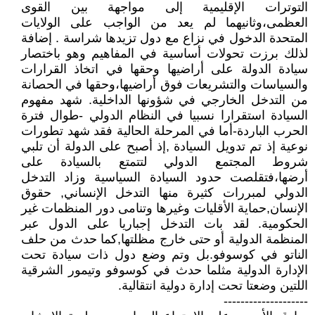
التوترات الإقليمية إلى مواجهة بين القوى
العظمى،وثانيهما لم يعد من الواجب على الولايات
المتحدة الدخول في نزاع مع دول تزيدها شراسة . إضافة
لذلك برزت تحولات أساسية في المفاهيم وهو باختصار
سيادة الدولة على أراضيها وحقها في اتخاذ القرارات
والسياسات والتشريعات فوق أراضيها،وحقها في الحصانة
من التدخل الخارجي في شؤونها الداخلية. شهد مفهوم
السيادة استقرارا نسبيا في النظام الدولي -طوال فترة
الحرب الباردة-أما في المرحلة الحالية فقد شهد تطورات
نوعية إذ تم تدويل السيادة ,إذ أصبح على الدولة أن تلبي
شروط المجتمع الدولي لتتمتع بالسيادة على
أرضها،فتقلصت حدود السيادة السياسية وزاد التدخل
الدولي لمبررات كثيرة منها التدخل الإنساني, حقوق
الإنسان,حماية الأقليات وغيرها وتنامى دور المنظمات غير
الحكومية. لقد بات التدخل إجباريا على الدول عبر
المنظمة الدولية أو حتى خارج مظلتها,كما حدث من حلف
الناتو في كوسوفو.بل وتم وضع دول ذات سيادة تحت
الإدارة الدولية مثلما حدث في كوسوفو وتيمور الشرقية
اللتين وضعتا تحت إدارة دولية انتقالية.
--------------------