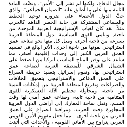
مجال الدفاع، ولكنها لم تشر إلى "الأمن"، ونصَّت المادة
الثانية منها على ما أطلق عليه "الضمان الجماعي"، والذي
حثَّ الدول الأعضاء على ضرورة توحيد الخطط
والمساعي المشتركة في حالة الخطر الداهم كالحرب
مثلاً. لقد كان لغياب الإستراتيجية العربية الموحدة من
ناحية, وتنامي القوى السياسية لدول المنطقة العربية
بسرعة من ناحية أخرى، وميل كل منها نحو صناعة عمق
استراتيجي لقوتها من ناحية اخرى، الأثر البالغ في تقسيم
العمق العربي الكبير إلى وحدات إقليمية أصغر، مما
ساعد على توفير المناخ المناسب لتركيا من الضغط على
الشمال الشرقي للمنطقة العربية لصناعة عمق
استراتيجي لها، وتقوم إسرائيل بتعقيد خريطة الصراع
على العمق الدفاعي والاستراتيجي بتعميق الخلافات
والصراعات وتفريغ المنطقة العربية من إمكانات التنمية
من ناحية، ومحاولة تحطيم الآلة العسكرية للقوى
المتنامية من ناحية ثانية، وصناعة عمق أمني لها وقت
السلم، ونقل ساحة المعارك إلى أراضى الدول العربية
المجاورة وقت الحرب، ومراقبة الصراع على العمق
العربي من ناحية أخرى... مما جعل مفهوم الأمن القومي
العربي يتراوح بين الأماني القومية ، والأحداث التي أثبتت