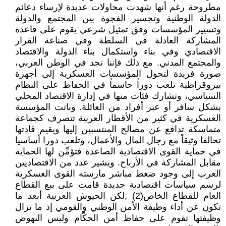
مطروحة رغم أنها شهدت محاولات عديدة لإرساء دعائم
الدولة الوطنية وتجسير الفجوة بين المجتمع والدولة
وتسيير المؤسسات وفق تمثيل شرعي يقوم على قاعدة
المشاركة العادلة في السلطة وفي صناعة القرار
الاقتصادي وفي بناء واستكمال بناء الدولة والاقتصاد
والمجتمع المدني. مع ذلك فإننا نجد في الوطن العربي،
صورة فريدة لتحول المؤسسات العسكرية إلى أجهزة
بيروقراطية تلعب دوراً حاسماً في الحفاظ على النظام
السياسي، وتشارك فئات منها في إدارة الاقتصاد المحلي
بشكل سافر أو عبر أفراد من العائلة. وباتت المؤسسة
العسكرية في كثير من الأقطار العربية تتصرف كجماعة
متماسكة تدافع عن مصالح المنتسبين إليها ويقيم قادتها
تحالفا وثيقاً مع رجال المال والأعمال، وتلعب دورا أساسيا
في حماية القوى الاقتصادية الصاعدة فتؤمِّن لها الحماية
مقابل المشاركة في الأرباح. ويشير عدد من الاقتصاديين
العرب إلى وجود ضغط مباشر مارسته القوى العسكرية
لرسم سياسات اقتصادية جديدة قامت على بيع القطاع
العام للقطاع الخاص(2) ,لكن الجيوش العربية أبعد ما
تكون عن أداء وظيفة الأمن الوطني والقومي إذ ما تزال
وظيفتها تقوم على حفاظ أمن الحكّام وليس النهوض