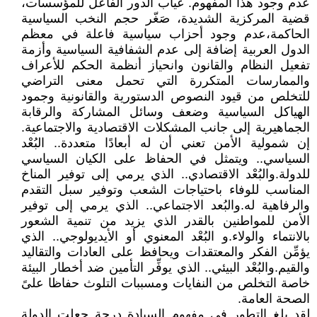
عدم وجود هذا المفهوم. غياب الدور الفاعل للمؤسسات،
قضية المركزية الشديدة، صَغّر حجم النخب السياسية
الحاكمة،عدم وجود أحزاب سياسية فاعلة في معظم
الدول العربية إضافة إلى عدم الشفافية السياسية وأزمة
تفعيل النظام والقانون وانحياز أنظمة الحكم للأعراف
والممارسات المتكررة التي تحمل معنى التراضي
للتخلص من قيود النصوص الدستورية والقانونية وجمود
الهياكل السياسية وضعف وسائل المشاركة والرقابة
الجماهيرية إلى جانب المشكلات الاقتصادية والاجتماعية.
إن شمولية الأمن تعني أن له أبعادًا متعددة.. البُعْد
السياسي.. ويتمثل في الحفاظ على الكيان السياسي
للدولة.والبُعْد الاقتصادي.. الذي يرمي إلى توفير المناخ
المناسب للوفاء باحتياجات الشعب وتوفير سبل التقدم
والرفاهية له.والبُعد الاجتماعي.. الذي يرمي إلى توفير
الأمن للمواطنين بالقدر الذي يزيد من تنمية الشعور
بالانتماء والولاء.و البُعْد المعنوي أو الأيديولوجي.. الذي
يؤمِّن الفكر والمعتقدات ويحافظ على العادات والتقاليد
والقيم.والبُعْد البيئي.. الذي يوفِّر التأمين ضد أخطار البيئة
خاصة التخلص من النفايات ومسببات التلوث حفاظا علىً
الصحة العامة.
لقد بلغ التطور في مفهوم السيادة درجة جعلت الدولة