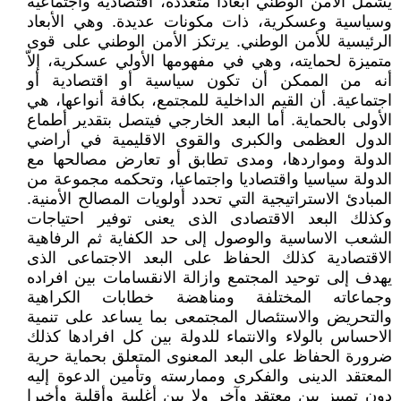
يشمل الأمن الوطني أبعاداً متعددة، اقتصادية واجتماعية
وسياسية وعسكرية، ذات مكونات عديدة. وهي الأبعاد
الرئيسية للأمن الوطني. يرتكز الأمن الوطني على قوى
متميزة لحمايته، وهي في مفهومها الأولي عسكرية، إلاّ
أنه من الممكن أن تكون سياسية أو اقتصادية أو
اجتماعية. أن القيم الداخلية للمجتمع، بكافة أنواعها، هي
الأولى بالحماية. أما البعد الخارجي فيتصل بتقدير أطماع
الدول العظمى والكبرى والقوى الاقليمية في أراضي
الدولة ومواردها، ومدى تطابق أو تعارض مصالحها مع
الدولة سياسيا واقتصاديا واجتماعيا، وتحكمه مجموعة من
المبادئ الاستراتيجية التي تحدد أولويات المصالح الأمنية.
وكذلك البعد الاقتصادى الذى يعنى توفير احتياجات
الشعب الاساسية والوصول إلى حد الكفاية ثم الرفاهية
الاقتصادية كذلك الحفاظ على البعد الاجتماعى الذى
يهدف إلى توحيد المجتمع وازالة الانقسامات بين افراده
وجماعاته المختلفة ومناهضة خطابات الكراهية
والتحريض والاستئصال المجتمعى بما يساعد على تنمية
الاحساس بالولاء والانتماء للدولة بين كل افرادها كذلك
ضرورة الحفاظ على البعد المعنوى المتعلق بحماية حرية
المعتقد الدينى والفكرى وممارسته وتأمين الدعوة إليه
دون تمييز بين معتقد وآخر ولا بين أغلبية وأقلية وأخيرا