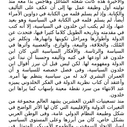
والأخيرة هذه كانت شغله الشاغل وهاجس بدأ معه منذ
توليته أول وظيفة عمل بها إلى أن عكف على التأليف
والكتابة. وإذ لم يسلم قلمه من الكتابة في دواوين الأمراء
أيضاٌ، لم يسلم قلمه في الكتابة في السياسية وهو بعيد
عنها، وإذ لم يكتب ابن خلدون في السياسية، إلا أنه كتب
في مقدمته وتاريخه الطويل كلاما كثيرا فيها، فتحدث عن
الدولة وأطوارها ومراحل تكوينها وانهيارها، وتكلم عن
المُلك، والخلافة، والبيعة، والوازع، والعصبية وأثرها في
السياسة والرئاسة. والأفكار السياسية التي كان ابن
خلدون قد أودعها في كتبه وتأليفه وحسبنا أن نبدأ عن
الدولة ومفهومه لها. لكن ليس قبل أن نبرز أقوال ابن
خلدون السياسية، وفى فصل خصصه للسياسة و أن
العمران البشري لابد له من سياسية ينتظم بها أمره.
وأعتقد أن كتاب نظرية الدولة في الفكر الخلدوني يميزه
عند الانتهاء من سرد نقطة معينة بإسهاب كما يراها ابن
خلدون.
منذ تسعينيات القرن العشرين يشهد العالم مجموعة من
التغيرات الدولية والإقليمية التي كان لها الأثر الواضح في
شكل وطبيعة النظام الدولي عامة، وفى الوطن العربي
بشكل خاص، كان من أبرزها وعلى المستوى السياسي
انهيار الاتحاد السوفيتي، والطموح الأمريكي المتمثل في