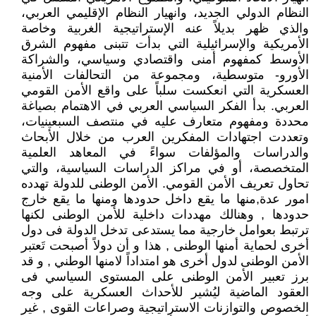
النظام الدولي الجديد، وانهيار النظام الإقليمي العربي،
والذي ظهر بديلاً عنه الإستراتيجية الغربية وخاصة
الأمريكية والإسرائيلية التي بدأت تتبنى مفهوم الشرق
الأوسط كمفهوم أمنى واقتصادي وسياسي، والشراكة
الأورو- متوسطية، ومجموعة من التحالفات الأمنية
العسكرية التي انعكست سلباً على واقع الأمن القومي
العربي. بدأ الفكر السياسي العربي في الاهتمام بصياغة
محددة ومفهوم متعارف عليه في منتصف السبعينيات،
وتعددت اجتهادات المفكرين العرب من خلال الأبحاث
والدراسات والمؤلفات سواءً في المعاهد العلمية
المتخصصة، أو في مراكز الدراسات السياسية، والتي
تحاول تعريف الأمن القومي. الأمن الوطنى للدولة تهدده
امور عدة,منها ما يقع داخل حدودها ومنها ما يقع خارج
حدودها , وهنالك مهددات داخلية للأمن الوطنى لكنها
ترتبط بعوامل خارجية مما يستدعى تدخل الدولة فى دول
أخرى لحماية أمنها الوطنى , هذا و أن دولاً أصبحت تَعتبر
الأمن الوطنى لدول أخرى هو امتداداً لامنها الوطني , و قد
برز تعبير الأمن الوطنى على المستوى السياسي فى
العقود الماضية ليُشير للأحداث العسكرية على وجه
الخصوص والتوازنات الاستراتيجية وصراعات القوى , غير