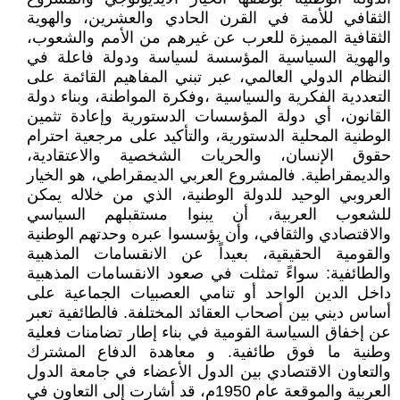
الثقافي للأمة في القرن الحادي والعشرين، والهوية
الثقافية المميزة للعرب عن غيرهم من الأمم والشعوب،
والهوية السياسية المؤسسة لسياسة ودولة فاعلة في
النظام الدولي العالمي، عبر تبني المفاهيم القائمة على
التعددية الفكرية والسياسية ،وفكرة المواطنة، وبناء دولة
القانون، أي دولة المؤسسات الدستورية وإعادة تثمين
الوطنية المحلية الدستورية، والتأكيد على مرجعية احترام
حقوق الإنسان، والحريات الشخصية والاعتقادية،
والديمقراطية. فالمشروع العربي الديمقراطي، هو الخيار
العروبي الوحيد للدولة الوطنية، الذي من خلاله يمكن
للشعوب العربية، أن يبنوا مستقبلهم السياسي
والاقتصادي والثقافي، وأن يؤسسوا عبره وحدتهم الوطنية
والقومية الحقيقية، بعيداً عن الانقسامات المذهبية
والطائفية: سواءً تمثلت في صعود الانقسامات المذهبية
داخل الدين الواحد أو تنامي العصبيات الجماعية على
أساس ديني بين أصحاب العقائد المختلفة. فالطائفية تعبر
عن إخفاق السياسة القومية في بناء إطار تضامنات فعلية
وطنية ما فوق طائفية. و معاهدة الدفاع المشترك
والتعاون الاقتصادي بين الدول الأعضاء في جامعة الدول
العربية والموقعة عام 1950م، قد أشارت إلى التعاون في