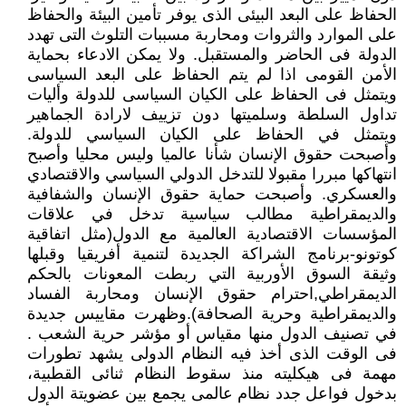
الحفاظ على البعد البيئى الذى يوفر تأمين البيئة والحفاظ
على الموارد والثروات ومحاربة مسببات التلوث التى تهدد
الدولة فى الحاضر والمستقبل. ولا يمكن الادعاء بحماية
الأمن القومى اذا لم يتم الحفاظ على البعد السياسى
ويتمثل فى الحفاظ على الكيان السياسى للدولة وأليات
تداول السلطة وسلميتها دون تزييف لارادة الجماهير
ويتمثل في الحفاظ على الكيان السياسي للدولة.
وأصبحت حقوق الإنسان شأنا عالميا وليس محليا وأصبح
انتهاكها مبررا مقبولا للتدخل الدولي السياسي والاقتصادي
والعسكري. وأصبحت حماية حقوق الإنسان والشفافية
والديمقراطية مطالب سياسية تدخل في علاقات
المؤسسات الاقتصادية العالمية مع الدول(مثل اتفاقية
كوتونو-برنامج الشراكة الجديدة لتنمية أفريقيا وقبلها
وثيقة السوق الأوربية التي ربطت المعونات بالحكم
الديمقراطي,احترام حقوق الإنسان ومحاربة الفساد
والديمقراطية وحرية الصحافة).وظهرت مقاييس جديدة
في تصنيف الدول منها مقياس أو مؤشر حرية الشعب .
فى الوقت الذى أخذ فيه النظام الدولى يشهد تطورات
مهمة فى هيكليته منذ سقوط النظام ثنائى القطبية،
بدخول فواعل جدد نظام عالمى يجمع بين عضويتة الدول