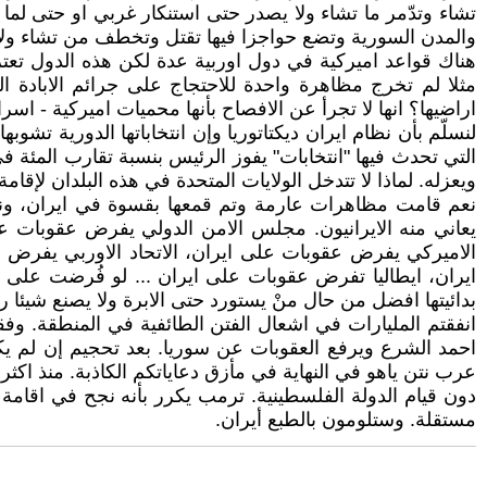
تشاء وتدّمر ما تشاء ولا يصدر حتى استنكار غربي او حتى لما 
والمدن السورية وتضع حواجزا فيها تقتل وتخطف من تشاء ولا 
هناك قواعد اميركية في دول اوربية عدة لكن هذه الدول تعتر
مثلا لم تخرج مظاهرة واحدة للاحتجاج على جرائم الابادة ا
اراضيها؟ انها لا تجرأ عن الافصاح بأنها محميات اميركية - اس
لنسلّم بأن نظام ايران ديكتاتوريا وإن انتخاباتها الدورية تش
التي تحدث فيها "انتخابات" يفوز الرئيس بنسبة تقارب المئة ف
ويعزله. لماذا لا تتدخل الولايات المتحدة في هذه البلدان لإقام
نعم قامت مظاهرات عارمة وتم قمعها بقسوة في ايران، ونع
يعاني منه الايرانيون. مجلس الامن الدولي يفرض عقوبات ع
الاميركي يفرض عقوبات على ايران، الاتحاد الاوربي يفرض 
ايران، ايطاليا تفرض عقوبات على ايران ... لو فُرضت على
بدائيتها افضل من حال منْ يستورد حتى الابرة ولا يصنع شيئا رغ
احمد الشرع ويرفع العقوبات عن سوريا. بعد تحجيم إن لم يك
دون قيام الدولة الفلسطينية. ترمب يكرر بأنه نجح في اقام
مستقلة. وستلومون بالطبع أيران.