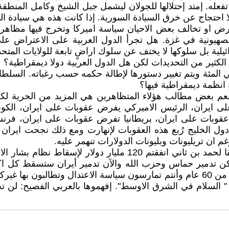
تفعله. إمتد إحتلالها للجولان ليشمل جبل الشيخ وكامل المنطقة
احتجاج عن خرق السيادة السورية. إذا كانت هذه هي سيادة ال
ض او تخالف بعض الاحيان سياسة اميركا وتخرج فيها مظاهرات 
لصهيونية في غزة. هل تجرأ الدول العربية على الاعتراض عل
رائيلية بل سلوكها لا يختف عن سلوك اراضٍ تابعة للولايات المت
وبها الكثير من التحديدات لكن هل الدول العربية دولا ديمقراطي
ي المئة ويتم تغيير دستورها لإطالة حكمه حسب رغباته. السلطان
ة انظمة ديمقراطية فيها؟
م بعض مطالب هؤلاء المتظاهرين هي المزيد من الحرية لكن
لى ايران، الرئيس الاميركي يفرض عقوبات على ايران، الكو
عقوبات على ايران، بريطانيا تفرض عقوبات على ايران، فرن
 دول الخليج رُبع هذه العقوبات لإنهارت ومع ذلك نجحت اي
م ان تريليونات وبليونات الدولارات تنهمر عليه.
انفقتم المليارات في اشعال الفتن الطائفية في المنطقة. وفقا لحمد
ن تدمير حماس وحزب الله والآن تدمير أيران ستسقط كل اكاذ
عرب نتن ياهو في النهاية في مأزق دعاياتكم الكاذبة. منذ اكثر من 60 عام وأنتم تمارسون س
ة " السلام في الشرق الاوسط". إفهموها بالعربي الفصيح: لن