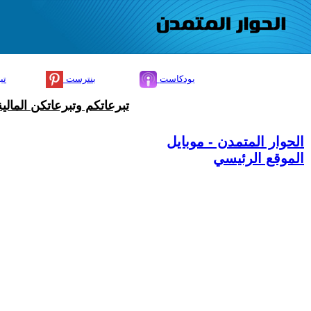
بودكاست
بنترست
تي
تبرعاتكم وتبرعاتكن المال
الحوار المتمدن - موبايل
الموقع الرئيسي