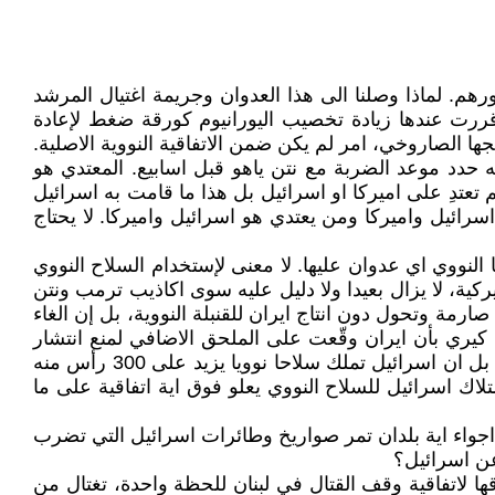
ورهم. لماذا وصلنا الى هذا العدوان وجريمة اغتيال المرشد
قررت عندها زيادة تخصيب اليورانيوم كورقة ضغط لإعادة
جها الصاروخي، امر لم يكن ضمن الاتفاقية النووية الاصلية.
حدد موعد الضربة مع نتن ياهو قبل اسابيع. المعتدي هو
 تعتدِ على اميركا او اسرائيل بل هذا ما قامت به اسرائيل
سرائيل واميركا ومن يعتدي هو اسرائيل واميركا. لا يحتاج
 النووي اي عدوان عليها. لا معنى لإستخدام السلاح النووي
ركية، لا يزال بعيدا ولا دليل عليه سوى اكاذيب ترمب ونتن
ارمة وتحول دون انتاج ايران للقنبلة النووية، بل إن الغاء
ل كيري بأن ايران وقّعت على الملحق الاضافي لمنع انتشار
الاسلحة النووية. لا جون كيري ولا غيره يذكر ان اسرائيل لم توقّع اتفاقية منع انتشار الاسلحة النووية ولا الملحق الاضافي لها بل ان اسرائيل تملك سلاحا نوويا يزيد على 300 رأس منه
متلاك اسرائيل للسلاح النووي يعلو فوق اية اتفاقية على ما
واء اية بلدان تمر صواريخ وطائرات اسرائيل التي تضرب
عن اسرائيل؟
 لاتفاقية وقف القتال في لبنان للحظة واحدة، تغتال من