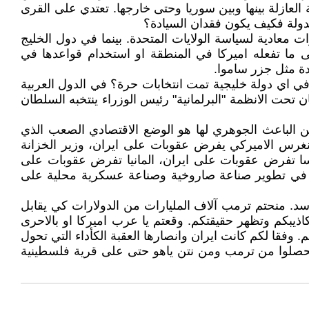
 العازلة بينها وبين سوريا وحتى خارجها. تعتدي على القرى
دولة فكيف يكون فقدان السيادة؟
معادية لسياسة الولايات المتحدة. بينما في دول الخليج
ى ما تفعله اميركا في المنطقة او استخدام قواعدها في
حدة مثل جزر ساموا.
ة؟ في اي دولة خليجية تمت انتخابات حرة؟ في الدول العربية
 تحت الانظمة "البرلمانية" رئيس الوزراء ينتخبه السلطان
 الباعث الجوهري لها هو الوضع الاقتصادي الصعب الذي
نغرس الاميركي يفرض عقوبات على ايران، وزير الخزانة
سا تفرض عقوبات على ايران، المانيا تفرض عقوبات على
ران في تطوير صناعة صاروخية وصناعة عسكرية محلية على
 بن ثاني انفقتم 120 مليار دولار لإسقاط نظام بشار الاسد. منحتم ترمب آلاف المليارات من الدولارات كي يقابل
يبكم وتظهر حقيقتكم. وقعتم يا عرب اميركا او بالاحرى
ياسة الاعتدال وتطالبون بها غيركم. وفقا لكم كانت ايران وانصارها العقبة الكأداء التي تحول
 تحصلوا من ترمب ومن نتن ياهو حتى على قرية فلسطينية