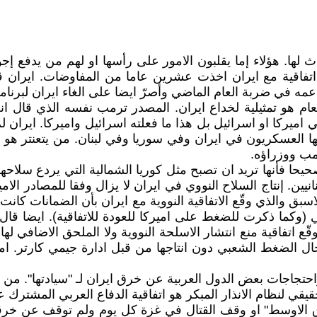
ث لها. هؤلاء إما يقلبون الامور على رأسها او لهم من يدفع إج
 اتفاقية مع ايران اخذت عشرين عاما من المفاوضات. ايران 
ودعمه في ضربة العام الماضي وأصرّ ايضا على الغاء ايران لبرنام
هو تمثيلية لخداع ايران. المصدر ترمب نفسه الذي قال انه 
ميركا او اسرائيل بل هذا ما فعلته اسرائيل واميركا. ايران لم
ها العسكريون في ايران وفي سوريا وفي لبنان. من يتعنتر هو ا
رمب ووزراؤه.
حيحا فأنها تريد ان تصبح مثل كوريا الشمالية التي يردع سلاحها
ين. إنتاج السلاح النووي في ايران لا يزال وفقا للمصادر الامي
ق والذي وقّع الاتفاقية النووية مع ايران بأن الضمانات كانت ص
ني (وكما ذكرت للضغط على اميركا للعودة للاتفاقية). ايضا قا
التي حال الضغط الشعبي دون انتاجها من قبل ادارة جيمي كارتر. ا
جات بعض الدول العربية عن خرق ايران لـ "سيادتها". من اج
قي لنظام الانذار المبكر هو اتفاقية الدفاع العربي المشترك 
ق الاوسط" او وقف القتال في غزة كل يوم ولم توقف عن خرقها