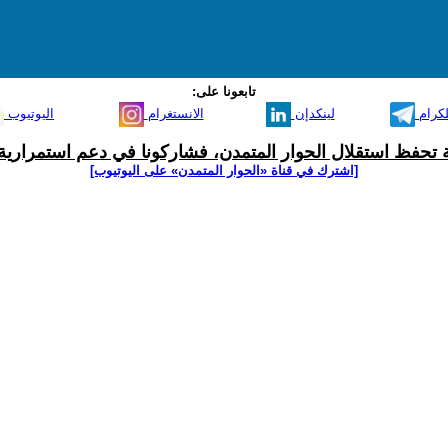
تابعونا على:
لكرام
لينكدإن
الانستغرام
اليوتيوب
ية تحفظ استقلال الحوار المتمدن، فشاركونا في دعم استمرارية 
[اشترك في قناة ‫«الحوار المتمدن» على اليوتيوب]