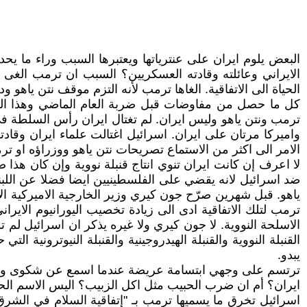
البعض يلوم ايران على عنترياتها ويعتبرها السبب وراء ما يحد
الايراني وعائلته وقادته العسكريين؟ السبب ان ترمب الغى
الحياة الى الاتفاقية. الغاها ترمب لأنه التزم موقف نتن ياهو 
كل ما حصل من مفاوضات قبل ضربة العام الماضي وهذا العام 
ترمب ونتن ياهو وليس ايران. لم تغتال ايران رأس السلطة في ا
واميركا مرتان على ايران. اسرائيل اغتالت علماء ايران وقادت
الامر الى اكثر من الاستماع تصريحات نتن ياهو ووزراؤه او ت
لا اعرف إن كانت ايران تنوي انتاج قنبلة نووية وإن كان هذا ص
ضد اسرائيل لانه يقضي على الفلسطينيين ايضا فضلا عن اللبناني
ياهو. قبل شهرين صرّح جون كيري وزير الخارجية الاميركية الاسب
ترمب لتلك الاتفاقية ادى الى زيادة تخصيب اليورانيوم الايرا
القنبلة النووية والقنبلة الهيدروجينية والقنبلة النيوترونية 
يبدو.
ترتسم على وجهي ابتسامة عريضة عندما اسمع عن شكوى واحتجا
ايران؟ أم ان ضرب الحبيب مثل اكل الزبيب؟ اليس الاسم الحقي
اسرائيل تخرق ما يسميها ترمب بـ "إتفاقية السلام في الشر