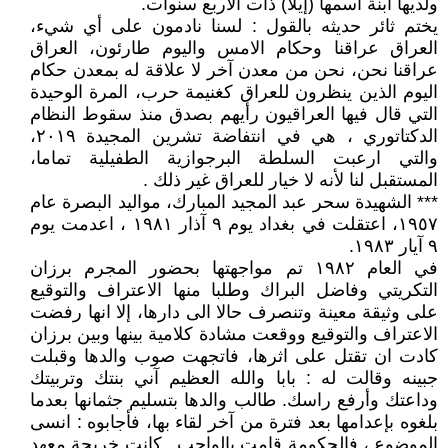
ولديها ابنة اسمها (إيلا) ذات الأربع سنوات.
يختم ثائر حديثه بالقول : لسنا نادمون على أي شيء،
العراق عراقنا وحكام الامس واليوم طارئون، العراق
عراقنا نحن، نحن من معدن آخر لا علاقة له بمعدن حكام
اليوم الذين ينظرون للعراق كغنيمة حرب، المرة الوحيدة
التي قال فيها العراقيون رأيهم بصدق منذ سقوط النظام
الدكتاتوري ، هي في انتفاضة تشرين المجيدة ٢٠١٩،
والتي ارعبت السلطة البرجوازية الطفيلية تماما،
المستقبل لنا لأنه لا خيار للعراق غير ذلك .
*** الشهيدة سحر عبد المجيد المبارك، مواليد البصرة عام
١٩٥٧، اعتقلت في بغداد يوم ٩ آذار ١٩٨١ ، اعدمت يوم
٩ آيار ١٩٨٣.
في العام ١٩٨٢ تم مواجهتها بحضور المجرم برزان
التكريتي وفاضل البراك وطلبا منها الاعتراف والتوقيع
على وثيقة معينة وتنصرف حالا الى دارها، إلا انها رفضت
الاعتراف والتوقيع ووقعت مشادة كلامية بينها وبين برزان
كادت ان تقتل على اثرها، فاتجهت صوب والدها وقبلت
جبينه وقالت له : بابا والله العظيم آني بنتك وتربيتك
وداعتك وأرفع راسك. طالب والدها بتسليم جثمانها بعدما
بلغوه بإعدامها بعد فترة من آخر لقاء بها، فأجابوه : انسى
الموضوع ، فالحكومة قامت بالواجب . كانت خريجة معهد