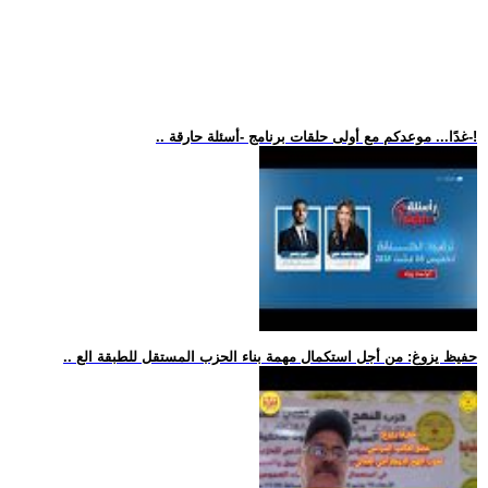
.. غدًا... موعدكم مع أولى حلقات برنامج -أسئلة حارقة-!
.. حفيظ يزوغ: من أجل استكمال مهمة بناء الحزب المستقل للطبقة الع