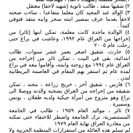
٢) شقيها منقذ ، طالب ثانوية (شهيد لاحقا) معتقل
٣) الوالد عبد المجيد كان معلما متقاعدا ، ساءت صحته
لاحقاً بعدما عرف بمصير ابنته سحر وابنه منقذ فتوفي
كمداً .
٤) الوالدة ماجدة كانت معلمة، تمكن ابنها (ثائر) من
إخراجها من العراق عام ١٩٩٢، وعاشت في براغ حتى
رحلت عام ٢٠٠٥
٥) حارث، شقيق اصغر بعمر عشر سنوات، طالب
ابتدائية، بقي في البيت ، تمكن ثائر من إخراجه من
العراق عام ١٩٩٤ مع زوجته وابنته، وأقاموا معه في براغ
لمدة عام ثم استقر بهم المقام في العاصمة البريطانية
لندن .
٦) فارس ، شقيق آخر ، خريج زراعة ، مجند ، تمكن
شقيقه من إخراجه من العراق بصحبة والدته ووصلا الى
براغ وهو متزوج من امرأة جيكية ولديه طفلان ، يونس
وسميرة .
٧) ثائر ، مواليد العام ١٩٥٩ ، طالب في الجامعة
المستنصرية، ترك الجامعة واضطر للاختفاء حتى تمكنه
من مغادرة العراق نهاية العام ١٩٧٩
لم تسلم هذه العائلة من استفزازات المنظمة الحزبية ولا