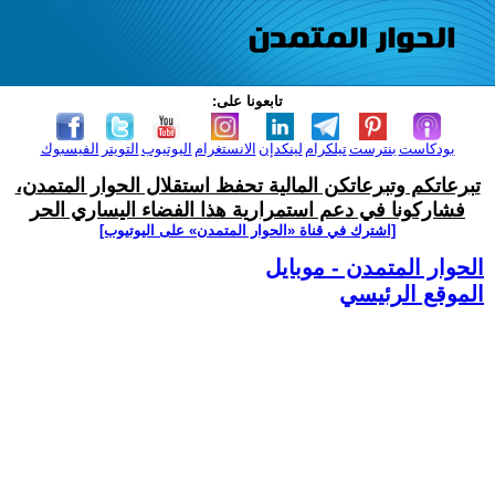
تابعونا على:
بودكاست
بنترست
تيلكرام
لينكدإن
الانستغرام
اليوتيوب
التويتر
الفيسبوك
تبرعاتكم وتبرعاتكن المالية تحفظ استقلال الحوار المتمدن،
فشاركونا في دعم استمرارية هذا الفضاء اليساري الحر
[اشترك في قناة ‫«الحوار المتمدن» على اليوتيوب]
الحوار المتمدن - موبايل
الموقع الرئيسي