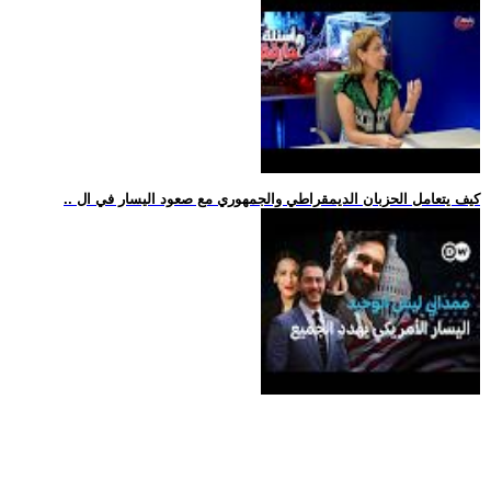
.. كيف يتعامل الحزبان الديمقراطي والجمهوري مع صعود اليسار في ال