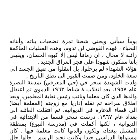
يوماً سيأتي ويجني شعبنا ثمرة تضحيات بناته وأبنائه
النجباء ، فهذه الفوضى لن تدوم، وهذه العقليات الحاكمة
زائلة لا محال ، ان زماننا ليس إلا كبوة الحصان، ويقيني
بأننا سنكون شهودا على فجر العراق الجديد .
هؤلاء الشهداء لم يرحلوا، بل انتقلوا من ضيق الجسد الى
سعة الخلود، ومن صمت القبور الى نطق التاريخ .
ولدت الشهيدة سحر في (حي المعرفي) بمدينة البصرة
عام ١٩٥٧، بعد انقلاب ٨ شباط ١٩٦٣ الدموي تم اعتقال
والدها الذي كان معلما ونائب رئيس نقابة المعلمين، وبعد
اطلاق سراحه تم نقله إداريا مع زوجته (المعلمة أيضا)
الى قضاء الدغارة في الديوانية، ثم انتقلت العائلة الى
بغداد عام ١٩٦٧. درست سحر قسما من الابتدائية في
الديوانية ، لكنها أكملت في (مدرسة النبوغ) بمنطقة
المشتل ببغداد، ولكون والدتها كانت معلمة فيها . كان
مستواها الدراسي جيدا وكانت تجيد الرسم . حالها حال