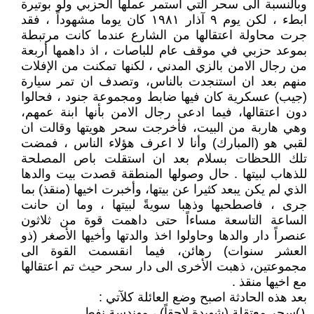
وبالنسبة الى سحر التي استمر عملها الحزبي ولو بوتيرة
ابطء ، لكن يوم ٩ آذار ١٩٨١ كان يوما مشهوداً ، فقد
جرت محاولة اعتقالها من الشارع عندما كانت مرتبطة
بموعد حزبي في موقف عام للباصات ، اذ داهمها أربعة
من رجال الامن بالزي المدني ، لكنها تمكنت من الإفلات
منهم بعد ان استنجدت بالناس، وتصدف ان تمر سيارة
(جيب) عسكرية كان فيها ضابط ومجموعة جنود ، فحالوا
دون اعتقالها، فيما ادعى رجال الامن بأنها ابنة عمهم،
وهي هاربة من البيت، فأخرجت سحر هويتها وقالت ان
لقبي هو (المبارك) وأنا لا اعرف هؤلاء الناس ، فمضت
تلك اللحظات بسلام بعد ان استقلت باص المصلحة
للذهاب لبيتها . حال وصولها المنطقة قصدت بيت والدها
الذي لم يكن يبعد كثيرا عن بيتها، وأخبرت اخيها (منقذ) بما
جرى ، فاصطحبها وذهبا سويةً لبيتها ، وما ان حانت
الساعة التاسعة مساءاً حتى داهمت قوة من ثلاثون
عنصراً دار والدها وحاولوا اخذ والدتها وأخيها الأصغر (ذو
العشر سنوات) رهائن، فيما انقسمت القوة الى
مجموعتين، ذهبت الأخرى الى دار سحر حيث تم اعتقالها
مع اخيها منقذ .
بعد هذه الحادثة اصبح وضع العائلة كلآتي :
١)سحر معتقلة (شهيدة لاحقاً) ، مهندسة نفط