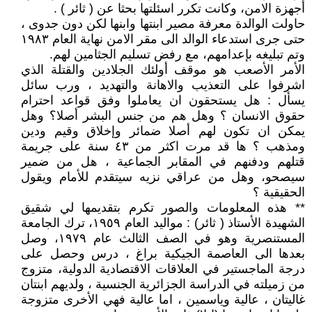
أجهزة الامن، وكانت تكرر اسئلتها بحثا عن ( ثائر ) .
حاولت الوالدة معرفة مصير ابنتها وابنها لكن دون جدوى ،
حتى جرى استدعاء الوالد الى مقر الامن نهاية العام ١٩٨٣
وتم تبليغه بإعدامهم، مع رفض تسليم الجثامين لهم.
الأمر الأصعب هو موقف أولئك الجلادين والقتلة الذي
اشرفوا على التعذيب والاهانة والتهديد ، ورب سائل
يسأل : هل يستحقون ان يعاملوا وفق قواعد احترام
حقوق الانسان ؟ وهل هم من جنس البشر أصلا؟ وهل
يمكن ان تكون لهم أصلا ضمائر وإخلاق وقيم ودين
ومذهب ؟ ها قد مرت اكثر من ٤٣ سنة على جريمة
قتلهم ودفنهم في المقابر الجماعية ، هل من ضمير
سيصحو، وهل من عراقي نزيه سيتقدم للأمام ويقول
الحقيقية ؟
** هذه المعلومات والصور تكرم بتقديمها لي شقيق
الشهيدة الأستاذ ( ثائر) : مواليد العام ١٩٥٩، ترك الجامعة
المستنصرية وهو في الصف الثالث عام ١٩٧٩، وصل
بعدها الى العاصمة الجيكية براغ ، درس وحصل على
درجة الماجستير في العلاقات الاقتصادية الدولية، متزوج
من زميلته في الدراسة الجزائرية الجنسية ، ولديهم ابنتان
غاليتان ، عالية وياسمين ، اما عالية فهي الأخرى متزوجة