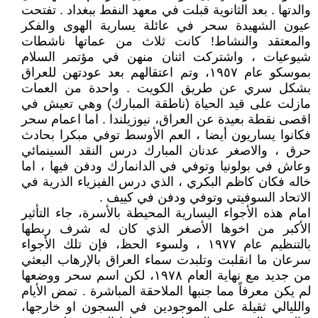
والدتها . بعد الثانوية قبلت في معهد النفط ببغداد . تفتحت
عيون الشهيدة سحر في عائلة يسارية الهوى والفكر
والمعتقد والنشاط! كانت ثلاث من عماتها ناشطات
شيوعيات ، واشتركت اثنان منهن في مؤتمر السلام
بموسكو عام ١٩٥٧، وتم اعتقالهم بعد عودتهن للعراق
بشكل سري عن طريق الكويت . واحدة من العمات
مازلت على قيد الحياة (ناطقة المبارك) وهي تعيش في
اقصى نقطة بعيدة عن العراق، نيوزيلندا . اما اعمام سحر
فكانوا يساريون أيضا ، العم الأوسط توفي مبكرا بحادث
حرق ، والاصغر عدنان المبارك درس النقد السينمائي
وعاش في بولونيا وتوفي في الدانمارك ودفن فيها ، اما
خاله فكان كاظم البكري ، الذي درس الفيزياء الذرية في
الاتحاد السوفيتي وتوفي ودفن في كييف .
امام هذه الأجواء اليسارية المحيطة بالأسرة، جاء التأثير
الأكبر من اخوها الأصغر الذي كان له شرف ربطها
بالتنظيم عام ١٩٧٧ ، ولسوء الحظ، فإن تلك الأجواء
سرعان ما انقلبت وتلبدت سماء العراق بالإرهاب البعثي
من جديد مع نهاية العام ١٩٧٨، لكن اسم سحر ووضعها
لم يكن معرفاً مما جنبها الملاحقة المباشرة . تمض الأيام
والليالي ثقيلة على الموجودين في السجون او خارجها،