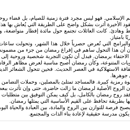
م الإسلامي. فهو ليس مجرد فترة زمنية للصيام، بل فضاء روحي
عقود الأخيرة أثرت بشكل واضح على الطريقة التي يُعاش بها هذا
 وهادئ. كانت العائلات تجتمع حول مائدة إفطار متواضعة، و
ا بامتياز.
البرامج التي تُعرض حصرياً خلال هذا الشهر، وتحولت ساعات 
ون أن هذا التحول ساهم في إفراغ رمضان من جزء من مضمونه
 الاحتفاء برمضان. فبدل أن تكون التجربة شخصية وروحية إلى 
لويات المتنوعة، وكأن رمضان أصبح مناسبة لعرض مظاهر الرفاه 
قافة الاستهلاكية في العصر الحديث. فحين تتحول الشعائر الدين
 جوهرها.
ة رمزية كبيرة. فالمساجد تمتلئ بالمصلين، وحملات التضامن م
ن الروح الأصلية لرمضان ما زالت حاضرة، حتى وإن تأثرت ببعض
فقد روح رمضان بالكامل، بل كيف يمكن التوفيق بين متطلبات ا
ا بطريقة تحافظ على القيم الأساسية التي يمثلها رمضان.
صبح فرصة للتوازن بين الروح والمادة، بين العبادة والحياة ال
ون مدرسة حقيقية لإعادة بناء الذات والمجتمع.