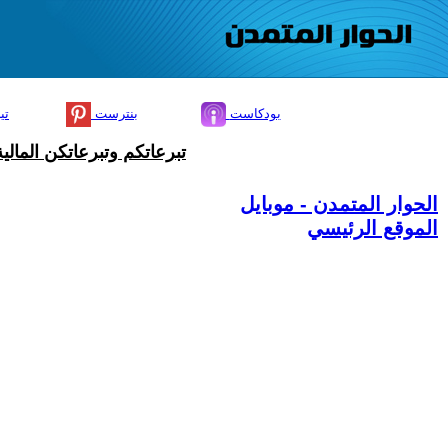
بودكاست
بنترست
تي
تبرعاتكم وتبرعاتكن المال
الحوار المتمدن - موبايل
الموقع الرئيسي