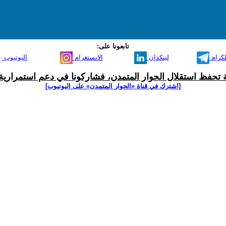
تابعونا على:
لكرام
لينكدإن
الانستغرام
اليوتيوب
ية تحفظ استقلال الحوار المتمدن، فشاركونا في دعم استمرارية 
[اشترك في قناة ‫«الحوار المتمدن» على اليوتيوب]