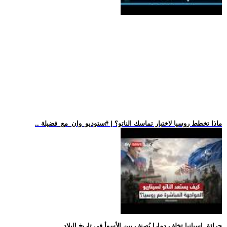
.. ماذا تخطط روسيا لاختبار تماسك الناتو؟ | #ستوديو_وان_مع_فضيلة
.. حرائق إسبانيا تخلف دمارا يُصنف بين الأسوأ في تاريخ البلاد