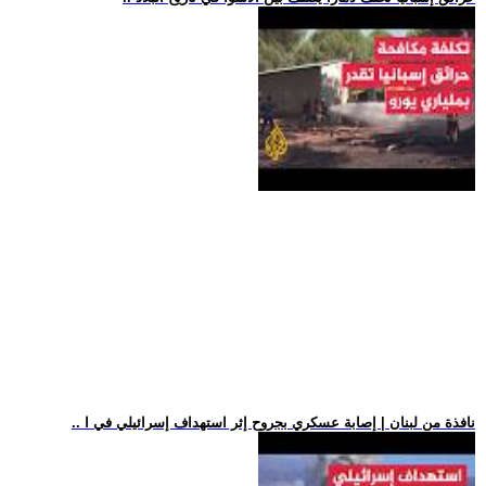
.. نافذة من لبنان | إصابة عسكري بجروح إثر استهداف إسرائيلي في ا