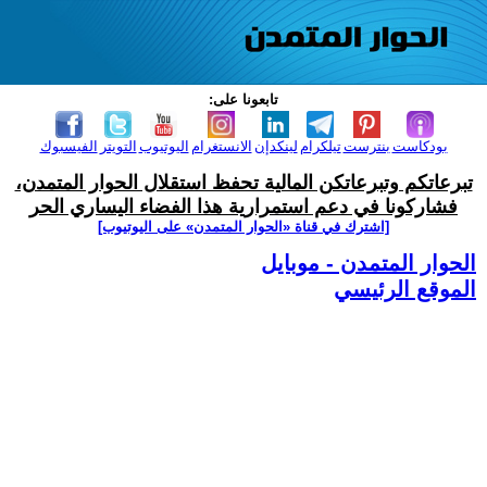
تابعونا على:
بودكاست
بنترست
تيلكرام
لينكدإن
الانستغرام
اليوتيوب
التويتر
الفيسبوك
تبرعاتكم وتبرعاتكن المالية تحفظ استقلال الحوار المتمدن،
فشاركونا في دعم استمرارية هذا الفضاء اليساري الحر
[اشترك في قناة ‫«الحوار المتمدن» على اليوتيوب]
الحوار المتمدن - موبايل
الموقع الرئيسي