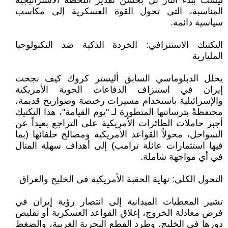
ليست ببدء النار بل بحسن تقدير اللحظة الاستراتيجية
المناسبة، التي تحول القوة العسكرية إلى مكاسب
سياسية دائمة.
​التكتيك الاستنزافي: الخردة الذكية ضد التكنولوجيا
المليارية
​يحلل الدبلوماسي السابق أليستر كروك كيف نجحت
إيران في استنزاف الدفاعات الجوية الأمريكية
والإسرائيلية باستخدام مسيرات رخيصة وصواريخ قديمة،
محتفظةً بترسانتها المتطورة لـ "يوم القيامة"، هذا التكتيك
أجبر حاملات الطائرات الأمريكية على التراجع بعيداً عن
السواحل، محولاً القواعد الأمريكية ومصالح حلفائها (بما
فيها استثمارات عائلة ترامب) إلى أهداف سهلة المنال
في أي مواجهة شاملة.
​التحول الكلي: نهاية الحقبة الأمريكية في الخليج والعراق
​تشير المعطيات الميدانية إلى انتصار رؤية إيران في
فرض معادلة الخروج، إغلاق القواعد العسكرية أو تقليص
دورها في الخليج، وطرد القطع البحرية الغربية، والضغط