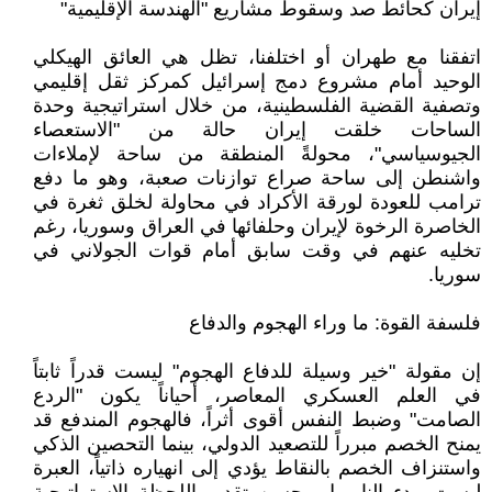
​إيران كحائط صد وسقوط مشاريع "الهندسة الإقليمية"
​اتفقنا مع طهران أو اختلفنا، تظل هي العائق الهيكلي
الوحيد أمام مشروع دمج إسرائيل كمركز ثقل إقليمي
وتصفية القضية الفلسطينية، من خلال استراتيجية وحدة
الساحات خلقت إيران حالة من "الاستعصاء
الجيوسياسي"، محولةً المنطقة من ساحة لإملاءات
واشنطن إلى ساحة صراع توازنات صعبة، وهو ما دفع
ترامب للعودة لورقة الأكراد في محاولة لخلق ثغرة في
الخاصرة الرخوة لإيران وحلفائها في العراق وسوريا، رغم
تخليه عنهم في وقت سابق أمام قوات الجولاني في
سوريا.
​فلسفة القوة: ما وراء الهجوم والدفاع
​إن مقولة "خير وسيلة للدفاع الهجوم" ليست قدراً ثابتاً
في العلم العسكري المعاصر، أحياناً يكون "الردع
الصامت" وضبط النفس أقوى أثراً، فالهجوم المندفع قد
يمنح الخصم مبرراً للتصعيد الدولي، بينما التحصين الذكي
واستنزاف الخصم بالنقاط يؤدي إلى انهياره ذاتياً، العبرة