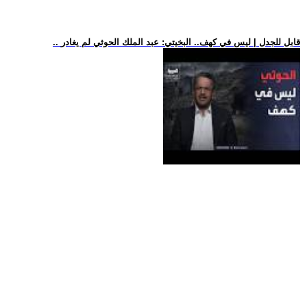
.. قابل للجدل | ليس في كهف.. البخيتي: عبد الملك الحوثي لم يغادر