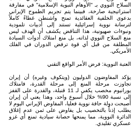
السلاح النووي بـ "الأوهام النبوية الإسلامية" في مفارقة
استراتيجية صارخة، فبينما يتم تجريم الطموح الإيراني
بدعوى الخلفية العقائدية تمنح واشنطن غطاءً كاملاً
لترسانة نووية إسرائيلية تستند إلى أدبيات تلمودية
ونبوءات صهيونية، هذا التناقض يكشف أن الهدف ليس
منع السلاح النووي لذاته، بل منع امتلاك أدوات السيادة
المطلقة من قبل أي قوة ترفض الدوران في الفلك
الأمريكي.
​العتبة النووية: فرض الأمر الواقع التقني
​يؤكد المفاوضون الدوليون (ويتكوف وغيره) أن إيران
تجاوزت مرحلة المنع إلى مرحلة القدرة، فامتلاك
يورانيوم مخصب يكفي لـ 11 قنبلة، والقدرة على القفز
إلى نسبة 90% خلال أسبوع واحد، وهذا يعني أن إيران
أصبحت دولة حافة نووية فعليا، المفاوض الإيراني اليوم لا
يطلب إذناً بالتخصيب بل يفاوض على ثمن عدم إغلاق
الدائرة النووية، مما يمنحها حصانة سيادية تمنع أي غزو
عسكري تقليدي.