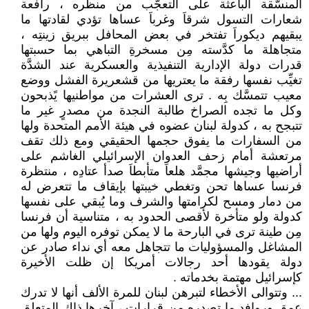
المنسَّقة الباعثة على التعجَّب من منظره ، رافعة
شعارات التسول شرقاَ وغرباَ عساها تؤدي لقادتها ما
يبقيهم ديكوراَ تفتخر في بعض المحافل ببريق زينتِه ،
متجاهلة ما كدَّسته مِن مسخرةِ التباهي بما حسبتها
قدرات دولة الإدارية التنفيذية والعسكرية عند الشدَّة
تغيِّب نفسها رفقة ما يعتريها من قشعريرة الفشل ووضع
معيب تتمسَّك بِه . ترى العشرات من مواطنيها يًذبحون
وكل ما تجده الصراخ طالبة النجدة من مصدرٍ غير ما
تتبجح به ، كدولة لبنان عضوه في هيئة الأمم المتحدة ولها
من السفارات ما يفوق حجمها الحقيقي ومع ذلك تقف
مرتعشة أمام زحف العدوان الإسرائيلي الغاشم على
أراضيها وجيشها مجمَّد هلعاَ متأبطاَ صدأ عتادِه ، منتظرة
فرنسا عساها تحن وتغطي خيبتها بإيقاف ما تتعرض له
من دمار ومسح لكرامتها والشرف وما يُبقي على نفسها
كدولة ولو متأخرة لأقصى الحدود به ، متناسية أن فرنسا
مِن طينة ترى في البارحة ما لا يمكن توفره اليوم ولها من
المشاغل والمسؤوليات ما تتجاهل معه أي نداء صادر عن
دولة يقودها أحد رجالات أمريكا إن ظلت الأخيرة
كإسرائيل مهتمة بخدماته .
... وتتوالى الأخطاء لتبرهن لبنان للمرة الألف أنها لا تدرك
عمق وروافد ما تصدره من قرارات ، آخرها ذاك المتعلق