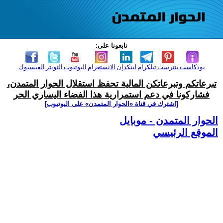
تابعونا على:
بودكاست
بنترست
تيلكرام
لينكدإن
الانستغرام
اليوتيوب
التويتر
الفيسبوك
تبرعاتكم وتبرعاتكن المالية تحفظ استقلال الحوار المتمدن،
فشاركونا في دعم استمرارية هذا الفضاء اليساري الحر
[اشترك في قناة ‫«الحوار المتمدن» على اليوتيوب]
الحوار المتمدن - موبايل
الموقع الرئيسي