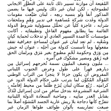
المُقنِعة أن موازنة تسيير ذلك ثابتة على التطوُّرِ الايجابي
لطموحاتِه ، لكن لبنان غير ذلك وليس فيها ما يضمن
المذكور أنفاَ ولو بنسبه ربعِه ، لبنان ضَيَّعت مقومات
الدولة وغَدت شركة مُساهمة في تدبير وَهْمٍ وملحقات
سَرابه ، عاجزة كلياً عن تحمُّل مسؤولية شروطِ الدولة
القائمة بما يطابق مفهوم الفاعلِ وتطبيقاتِه ، أكانت
مؤسسات كأعمدة التسيير العادي أو تدخلات لحماية كيانٍ
وشَعْبِه ، لم تعد لبنان غير عنوان لمساحةٍ جغرافية تفقد
مفعولها وما تأسست كدولة من أجلِه ، عنوان له جيش
مِن وَرَق وحكومة لَحْمٍ مطبوخٍ بغير مَرَق وبرلمان الحق
فيه زَهَق ومصير مشكوك في أمرِه .
... مليون ونصف المليون نسمة تُخرجهم إسرائيل مِن
ديارهم قهراَ على طول وعرض الجنوب اللبناني
المفروض أن يكون جزءا لا يتجزأ من التراب الوطني
المُوَحَّد المُكوِّن لما يترتب على حكام الدولة الدود عن
كرامتِه . رُبْع سكانِ لبنان يُنزَع ظُلماَ من محيط إقامتْه ،
الشرعية المشروعة بتدخل سافرٍ من لدن إسرائيل لتُدَكَّ
بقنابل الغدر مبانِيه ، وصاحبة السعادة الدولة اللبنانية
تتفرَّج كأنها دجاجة بلا ريش عارية الجسد المُشوّه أصلاَ بما
صبغت تضاريسه بألوان طوائف طواها الزمان غير