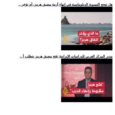
.. هل تنجح التسوية الدبلوماسية في إنهاء أزمة مضيق هرمز، أم تؤخر
.. مدير المركز العربي للدراسات الإيرانية: فتح مضيق هرمز يتطلب أ