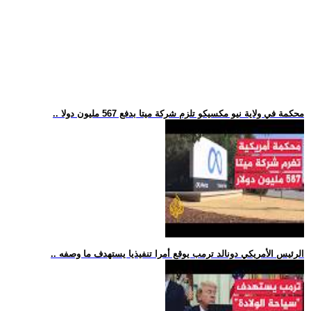
.. محكمة في ولاية نيو مكسيكو تلزم شركة ميتا بدفع 567 مليون دولا
.. الرئيس الأمريكي دونالد ترمب يوقع أمرا تنفيذيا يستهدف ما وصفه