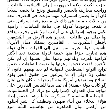
بحزب أكدت ولاءه لجمهورية إيران الاسلامية بالذات ،
وواجب محاربته بالحضر والتضييق ونزع ما يخصه سلاحاَ
كان أو ما يضمن استمراره مهما تنوعت في التصرف معه
من حالات ، ملبية في ذلك بل منفذة رغبة إسرائيل حتى
لا تقذف بوجودها كدولة في متاهة المتاهات ، راضية
تكون بوجود إسرائيل على أراضيها ولا تقبل بحزب يدافع
بما يملك من طاقات ، لتحرير هذه الأرض من المُشبهين
بأخطر المكروبات ، القاصدين بسفك دماء الأبرياء
لتأسيس دولة عبرية من النيل إلى الفرات ، فأي دولة
هذه تحارب جزءا منها خدمة لدولة معتدية تعد الأكثر
كراهية للعرب وبلدانهم ومنها لبنان نفسها إن لم تكن
الأخيرة فقدت نخوتها وعزتها وانضمت للتفاهات ، ضمن
توابع التوابع المنبطحين لصهاينة لم يعد يهمهم قانون لا
محلي ولا دولي إلا ما ينزعون من حقوق الغير بقوة
السلاح وما تمدهم أمريكا منه كمدخرات ، كان على لبنان
(لو كانت دولة حقيقة) أن تمد يدها للبنانيين القادرين على
مواجه مثل العدوان الإسرائيلي مع ترك كل الحساسيات
، المحلية السياسية كالعسكرية جانباً ريثما يتحقق إبعاد
هؤلاء الدخلاء من أبناء صهيون وتنظيف كل شبرٍ احتلوه
من أراضي لبنان الطاهرة من نجاستهم النتنة منبع