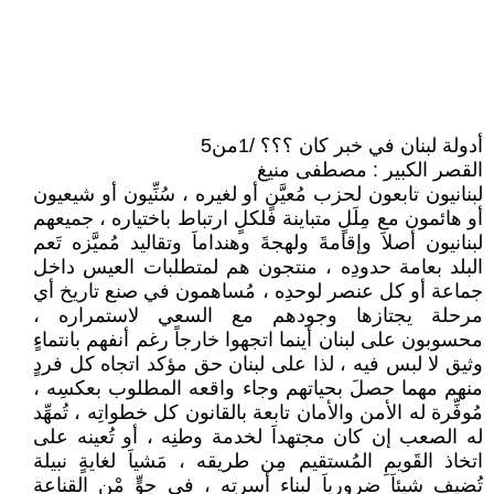
أدولة لبنان في خبر كان ؟؟؟ /1من5
القصر الكبير : مصطفى منيغ
لبنانيون تابعون لحزب مُعيَّنٍ أو لغيره ، سُنِّيون أو شيعيون
أو هائمون مع مِلَلٍ متباينة فلكلٍ ارتباط باختياره ، جميعهم
لبنانيون أصلاَ وإقامةَ ولهجةَ وهنداماَ وتقاليد مُميَّزه تَعم
البلد بعامة حدودِه ، منتجون هم لمتطلبات العيس داخل
جماعة أو كل عنصر لوحدِه ، مُساهمون في صنع تاريخ أي
مرحلة يجتازها وجودهم مع السعي لاستمراره ،
محسوبون على لبنان أينما اتجهوا خارجاً رغم أنفهم بانتماءٍ
وثيق لا لبس فيه ، لذا على لبنان حق مؤكد اتجاه كل فردٍ
منهم مهما حصلَ بحياتهم وجاء واقعه المطلوب بعكسِه ،
مُوفِّرة له الأمن والأمان تابعة بالقانون كل خطواتِه ، تُمهِّد
له الصعب إن كان مجتهداَ لخدمة وطنِه ، أو تُعينه على
اتخاذ القَويمِ المُستقيم مِن طريقه ، مَشياَ لغايةٍ نبيلة
تُضيف شيئاَ ضرورياَ لبناء أسرتِه ، في جوٍّ مْن القناعة