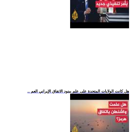
.. هل كانت الولايات المتحدة على علم ببنود الاتفاق الإيراني العم