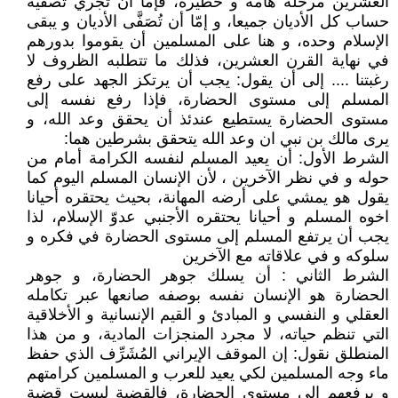
العشرين مرحلة هامة و خطيرة، فإما ان تجري تصفية
حساب كل الأديان جميعا، و إمّا أن تُصَفَّى الأديان و يبقى
الإسلام وحده، و هنا على المسلمين أن يقوموا بدورهم
في نهاية القرن العشرين، فذلك ما تتطلبه الظروف لا
رغبتنا .... إلى أن يقول: يجب أن يرتكز الجهد على رفع
المسلم إلى مستوى الحضارة، فإذا رفع نفسه إلى
مستوى الحضارة يستطيع عندئذ أن يحقق وعد الله، و
يرى مالك بن نبي ان وعد الله يتحقق بشرطين هما:
الشرط الأول: أن يعيد المسلم لنفسه الكرامة أمام من
حوله و في نظر الآخرين ، لأن الإنسان المسلم اليوم كما
يقول هو يمشي على أرضه المهانة، بحيث يحتقره أحيانا
اخوه المسلم و أحيانا يحتقره الأجنبي عدوّ الإسلام، لذا
يجب أن يرتفع المسلم إلى مستوى الحضارة في فكره و
سلوكه و في علاقاته مع الآخرين
الشرط الثاني : أن يسلك جوهر الحضارة، و جوهر
الحضارة هو الإنسان نفسه بوصفه صانعها عبر تكامله
العقلي و النفسي و المبادئ و القيم الإنسانية و الأخلاقية
التي تنظم حياته، لا مجرد المنجزات المادية، و من هذا
المنطلق نقول: إن الموقف الإيراني المُشَرِّف الذي حفظ
ماء وجه المسلمين لكي يعيد للعرب و المسلمين كرامتهم
و يرفعهم إلى مستوى الحضارة، فالقضية ليست قضية