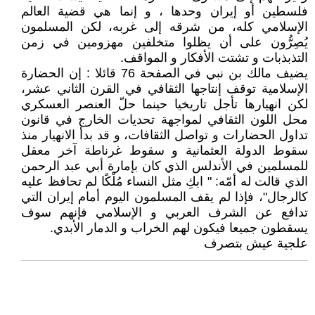
فلسطين أو إيران وحدها ، و إنما هي قضية العالم
الإسلامي كله، من شرقه إلى غربه، لكن المسلمون
يُصِرُّون على أن يظلوا متخلفين مهزومين في زمن
التذبذبات و تشتت الأفكار و المواقف.
يضيف مالك بن نبي في الصفحة 76 قائلا : إن الحضارة
الإسلامية توقف إنتاجها الثقافي في القرن الثاني عشر،
لكن انهيارها تأجل تاريخيا حينما حلّ العنصر العسكري
محل اللون الثقافي لمواجهة تحديات الخارج في قانون
تداول الحضارات و تواصل الثقافات، و قد بدأ الانهيار منذ
سقوط الدولة العثمانية و سقوط غرناطة آخر معقل
للمسلمين في الأندلس الذي كان بإمارة أبي عبد الرحمن
الذي قالت له أمّه: " ابكِ مثل النساء مُلْكًا لم تحافظ عليه
كالرجال"، فإذا لم يقف المسلمون اليوم أمام إيران التي
تدافع عن الشرف العربي و الإسلامي فإنهم سوف
يسقطون جميعا فيكون لهم الخراب و الدمار الأبدي.
علجية عيش بتصرف