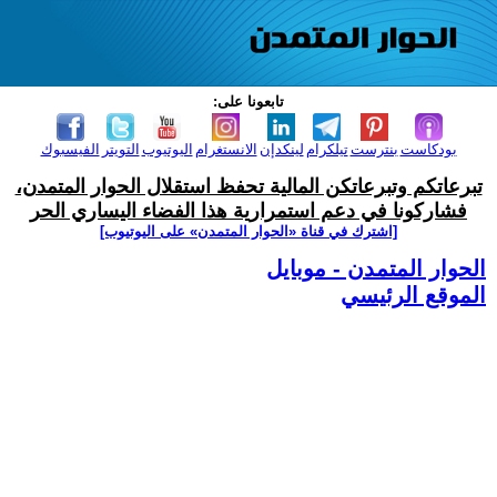
تابعونا على:
بودكاست
بنترست
تيلكرام
لينكدإن
الانستغرام
اليوتيوب
التويتر
الفيسبوك
تبرعاتكم وتبرعاتكن المالية تحفظ استقلال الحوار المتمدن،
فشاركونا في دعم استمرارية هذا الفضاء اليساري الحر
[اشترك في قناة ‫«الحوار المتمدن» على اليوتيوب]
الحوار المتمدن - موبايل
الموقع الرئيسي