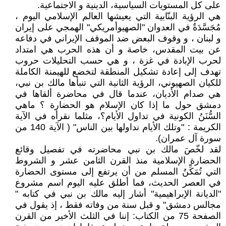
على كل المستويات السياسية، الدينية و الاجتماعية.
هي الرؤية البنّابية التي يعيشها العالم الإسلامي اليوم ،
مُجَسَّدَةٌ في العدوان "الصهيوأمريكي" الهمجي على إيران
و لبنان ، و وقوف البعض ضد الموقف الإيراني في دفاعه
عن بيت المقدس، خاصة و أن هذه الحرب هي امتداد
لحرب الإبادة في غزة ، و هي حسب التحليلات حروب
تهدف إلى إعادة تشكيل المنطقة لتخضع للهيمنة الكاملة
للكيان الصهيوني، الرؤية الثانية التي تنبأها مالك بن نبي،
هي صدام الأديان، عندما قال في محاضرة ألقاها في
دمشق حول ما إذا كان الإسلام هو الحضارة ؟ ماهي
السُّنَنُ الكونية في تداول الأيام؟، مثلما نقرأه في الآية
الكريمة : "وتلك الأيام نداولها بين الناس" ( الآية 140 من
سورة آل عمران).
لقد لخّصَ مالك بن نبي محاضرته في تفصيل وقائع
الحضارة الإسلامية منذ القرن الثامن عشر و الشروط
التي تُمَكِّنُ المسلم من أن يرتفع إلى مستوى الحضارة
في العصر الحديث، فما أطلق عليه اليوم اسم مشروع
"الديانة الإبراهيمية" أشار إليه مالك بن نبي في كتابه "
مجالس دمشق" و قبل سنة من وفاته فقط ، إذ يقول في
الصفحة 75 من الكتاب: إننا في الثلث الأخير من القرن