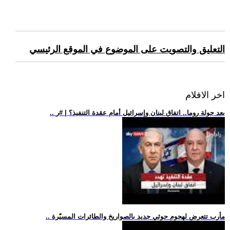
التعليق والتصويت على الموضوع في الموقع الرئيسي
اخر الافلام
.. بعد جولة روما.. اتفاق لبنان وإسرائيل أمام عقدة التنفيذ؟ | #ر
.. مأرب تتعرض لهجوم حوثي جديد بالصواريخ والطائرات المسيّرة