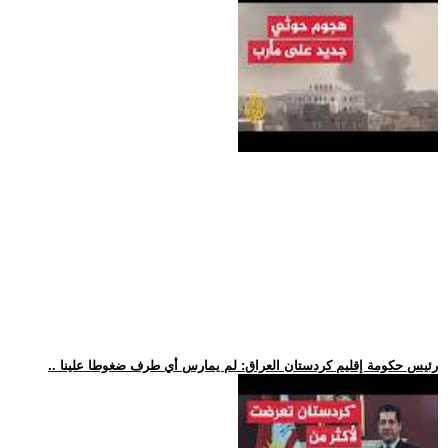
.. رئيس حكومة إقليم كردستان العراق: لم يمارس أي طرف ضغوطا علينا