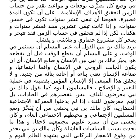
في وضع كل تصرُّف توقعات و مواعيد تقدر من حساب
الزمن لتحقيق الأهداف الإسلامية ، على أن تكون المدة
قصيرة، فعوضا أن تبقى عشر سنوات تكون في خمس
سنوات، و إذا كانت تبقى عشرين سنة فعشر سنوات و
هكذا..، لكن إذا لم تتحقق في حساب الزمن فقد تتبخر و
يتبخر كل مشروع حضاري و يتلاشى و يفشل.
يريد مالك بن نبي القول أنه على المسلم أن يستثمر في
الوقت، و على المسلم أن يقطع الوقت قبل أن يقطعه
هو، يميّز مالك بن نبي بين الإنسان و صانع الإنسان، أي ان
يكون الجانب الروحي في الإنسان واقعا اجتماعيا، و
صناعة الإنسان تعني بناءه أو إعادة بنائه من جديد، و لا
يحقق هذا المبتغى إلا الإنسان المؤمن بقضيته في عملية
التغيير و الإصلاح ، فالمسلمون اليوم كما يقول مالك بن
نبي معرضون للتلف، ليس لتقصيرهم في العبادات، بل
إنهم معرضون للتلف إذا لم يدخلوا المعركة الاجتماعية
الحضارية، كان مالك بن نبي يخشى من أن يُفَجَّرَ وضع
المسلمين الاجتماعي و محيطهم الاجتماعي العام، و كان
يخشى من أن يتمرد عليهم مجتمعهم لاحقا، و هذا ما
يحدث بسبب السياسات الفاشلة وكأن مالك بن نبي يحذر
من وقوع الانفجار البركاني الذي يشهده العالم اليوم و