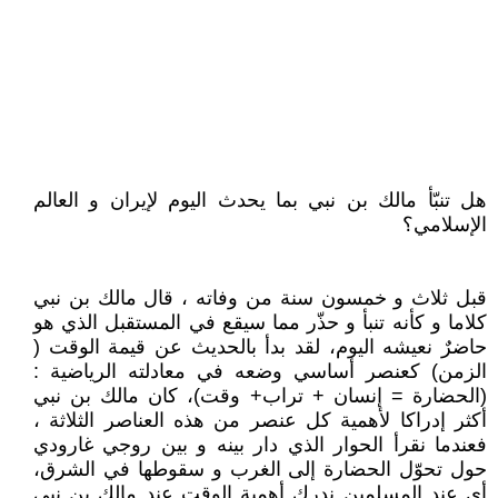
هل تنبّأ مالك بن نبي بما يحدث اليوم لإيران و العالم
الإسلامي؟
قبل ثلاث و خمسون سنة من وفاته ، قال مالك بن نبي
كلاما و كأنه تنبأ و حذّر مما سيقع في المستقبل الذي هو
حاضرٌ نعيشه اليوم، لقد بدأ بالحديث عن قيمة الوقت (
الزمن) كعنصر أساسي وضعه في معادلته الرياضية :
(الحضارة = إنسان + تراب+ وقت)، كان مالك بن نبي
أكثر إدراكا لأهمية كل عنصر من هذه العناصر الثلاثة ،
فعندما نقرأ الحوار الذي دار بينه و بين روجي غارودي
حول تحوّل الحضارة إلى الغرب و سقوطها في الشرق،
أي عند المسلمين ندرك أهمية الوقت عند مالك بن نبي