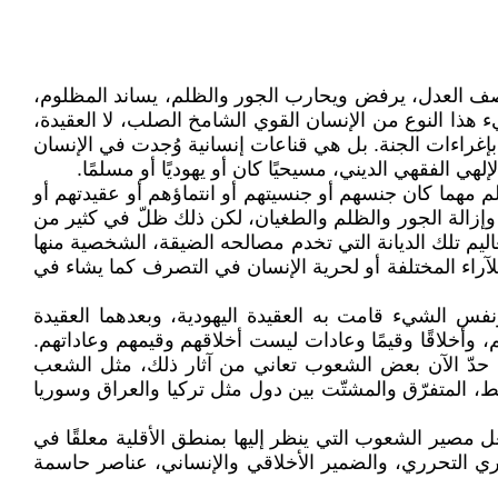
ي صف العدل، يرفض ويحارب الجور والظلم، يساند المظلوم،
 هذا النوع من الإنسان القوي الشامخ الصلب، لا العقيدة،
ولا بإغراءات الجنة. بل هي قناعات إنسانية وُجدت في الإنسان
ي الفقهي الديني، مسيحيًا كان أو يهوديًا أو مسلمًا.
لم مهما كان جنسهم أو جنسيتهم أو انتماؤهم أو عقيدتهم أو
ن وإزالة الجور والظلم والطغيان، لكن ذلك ظلّ في كثير من
ليم تلك الديانة التي تخدم مصالحه الضيقة، الشخصية منها
 للآراء المختلفة أو لحرية الإنسان في التصرف كما يشاء في
نفس الشيء قامت به العقيدة اليهودية، وبعدهما العقيدة
وأخلاقًا وقيمًا وعادات ليست أخلاقهم وقيمهم وعاداتهم.
إلى حدّ الآن بعض الشعوب تعاني من آثار ذلك، مثل الشعب
، المتفرّق والمشتّت بين دول مثل تركيا والعراق وسوريا
 مصير الشعوب التي ينظر إليها بمنطق الأقلية معلقًا في
ري التحرري، والضمير الأخلاقي والإنساني، عناصر حاسمة