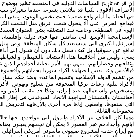
إن قراءة تاريخ السياسات الدولية في المنطقة تظهر بوضوح أن
الأطراف الأقوى، لكنها قد تتلاشى بسرعة عندما تتغيرلأو تن
في لحظة ما أمام واقع صعب: حيث تختفي الوعود، وتبقى النتائ
فبدافع الحرص على ألا يتحول شعب عريق مثل الشعب الكردي 
اليوم في المنطقة، وخاصة تلك المتعلقة بشن العدوان العسكري 
الإستراتيجية الأوسع التي تتنافس فيها قوى دولية وإقليمية
إسرائيل الكبرى التي ستستعبد كل سكان المنطقة. وفي مثل 
تدافع عن حقوقها، بل كيف تفعل ذلك دون أن تتحول إلى أداة 
يعني، وليس من أخلاقهما هذا، الاستعانة بالشيطان والشياط
وثقافتهم وحضاراتهم، لينتهي بهم الأمر بخيانة أجدادهم الذين
فبالأمس وعد نفس الصهاينة أكراد سوريا بحمايتهم وأقحمو
من تنظيم الدولة الإسلامية وتنظيم القاعدة، وضد حكم بشا
الأكراد لتلبية رغبات تركيا المتخوفة من تسليح ونهوض الأك
وتسخيرهم واستعمالهم ضد إيران، وغدًا قد ينقلب الأمر وي
أفغانستان والشيشان لمواجهة الاتحاد السوفياتي في إطار الح
التي صنعوها، واصفين إياها مرة أخرى بالإرهابية لتحريض 
مجموعاته القاتلة.
مهما كان الخلاف بين الأكراد والدول التي يتواجدون فيها حالي
آبائهم وأجدادهم عبر العصور لا يمكن أن تجعلهم يقبلون بمناص
مع إيران خدمة لمشروع صهيوني ماسوني أمريكي إسرائيلي في