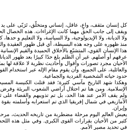
كل إنسان مثقف، واعٍ، عاقل، إنساني ومتخلّق، تَرَبّى على ي
ويقف إلى جانب الحق مهما كانت الإغراءات. هذه الخصال الحمي
ولا الديانة، ولا الإيديولوجية، ولا السياسة، ولا التعليم و حده
منذ ظهوره على وجه هذه البسيطة، أي قبل ظهور العقيدة والديانة
هذا الإنسان القوي، المتشبّع بالأخلاق الحميدة والقيم الإنس
عرقهم أو أصلهم. غير أن الظلم بلغ حدًا كبيرًا بعد ظهور الدي
الأحيان مجرد تصورات وأقوال وأحاديث نظرية لا علاقة لها بما
والعائلية، على الجميع، وأن يقوم مقام الإله عبر استخدام القو
حدود حياته الشخصية الفردية والجماعية.
وهكذا شهد التاريخ مآسي كثيرة؛ فقد قتلت الكنيسة المسيحي
الإسلامية. ومن هنا تم احتلال أراضي الشعوب البريئة وفرض ع
ولم يقف الأمر عند هذا الحد، بل تم تذويبهم والقضاء على ث
الأمازيغي في شمال إفريقيا الذي تم استعرابه وأسلمته بقوة
وإيران.
يعيش العالم اليوم مرحلة مضطربة من تاريخه الحديث، مرحلة ت
كثير من الأحيان بقرارات القوى الكبرى. وفي مثل هذه اللحظ
في تحديد مصير الأمم.