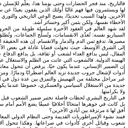
فالتاريخ، منذ فجر الحضارات وحتى يومنا هذا، يعلّم للإنسلن د
لها ويستثمرون فيها فهم غالبًا أولئك الذين يقفون بعيدًا عن
الآخرين. ولهذا السبب تحديدًا، يصبح الوعي التاريخي والثوري 
الأخطاء نفسها، ولكن بثمن أكبر وخسائر أشد.
لقد شهد العالم في العقود الأخيرة سلسلة طويلة من الحر
السيناريو نفسه: تُغذّى الانقسامات، وتُسلَّح الجماعات، وتُ
مصيرها، تدفع ثمن الدم والدمار والانقسام. إن هذه الحقيقة
إلى الشرق الأوسط، حيث تحولت قضايا عادلة في بعض الأحيا
المقال، ليس بدافع العداء لشعب أو ثقافة، بل بدافع الدفاع
الهيمنة الدولية. فالشعوب التي عانت من الظلم والاستغلال عب
إن الضمير الإنساني، عندما يكون حيًا، يرفض أن تتحول مع
أدوات لإشعال حروب جديدة تزيد العالم اضطرابًا ودمارًا. ومن
عبر مراحل مختلفة من التهميش والتمزق بين عدة دول في الش
جديدة من الاستغلال السياسي والعسكري، خصوصًا عندما يكون ا
ولا بكرامتها.
في التاريخ البشري لحظات فاصلة تختبر ضمير الشعوب قبل 
بل كانت في جوهرها امتحانًا أخلاقيًا عميقًا يضع الأمم أم
أفق لها ة مرتزقة بين أيادي الآخرين؟
فمنذ نشوء الإمبراطوريات القديمة وحتى النظام الدولي المعاصر
شعوب وقبائل أخرى كأدوات في صراعاتها. وهكذا تتحول آلام 