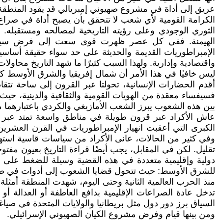
عريق إلى أداة في مشروع صهيوني إمبريالي قد يقود المنطقة 
الكرامة القومية لأي شعب لا تتحقق بأن يصبح أداة في صراع
الثوري الوجودي وعلى رؤيته التاريخية لمصالحه ومستقبله. ع
الهيمنة. ففي كل عصر ظهرت قوى سعت إلى فرض سيطرتها
الإمبراطوريات القديمة والحديثة على حد سواء حقيقة أساسي
واقتصادية وإدارية. ولهذا السبب كثيرًا ما شهد التاريخ محاولا
ليس خافيًا في هذا الأمر أن شمال إفريقيا والشرق الأوسط كانا 
أقدم الحضارات الإنسانية، تحولتا عبر القرون إلى ساحة تتق
فسيفساء معقدة من الهويات القومية والثقافية والدينية، حيث 
بين هذه الشعوب يبرز الشعب الأمازيغي والكردي باعتبارهما م
عاش الأكراد عبر قرون طويلة في مناطق واسعة تمتد عبر جب
الكبرى التي أعقبت انهيار الإمبراطوريات في القرن العشرين، 
وفي كثير من الحالات، عانى الأكراد من سياسات قاسية استهد
تقليل. لكن في المقابل، يجب أيضًا قراءة التاريخ بعيون مفت
دولية وإقليمية متعددة في هذه القضية وسيلة للضغط على خص
للشرق الأوسط: حيث تتحول قضايا الشعوب إلى أدوات في صر
منذ الحرب العالمية الثانية وحتى اليوم، شهدت المنطقة أمثلة
تدخل عادة الصراعات الإقليمية بدافع العاطفة أو العدالة أو
السياق برز دور دول مثل بريطانيا والولايات المتحدة في صياغ
ومن بينها قيام وفرض مشروع الكيان الصهيوني الإسرائيلي.