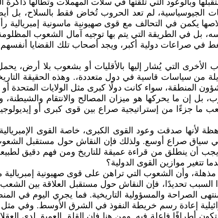
قبلها وبالوعود التي تلقتها في سلات المهملات وتطالها ذاكرة ال
الجيوسياسية، لم تعد الحروب تُخاض فقط بالسلاح، بل أيضًا با
لاصها يكمن في التحالف مع قوى صهيونية ماسونية إمبريالية رأ
، بل في الطريقة التي يتم بها توجيه آمال الشعوب المظلومة 
ضغط في صراعات دولية أكبر، ويجد أصحاب تلك القضايا أنفسهم 
أخرى التي يُشار إليها بالأقليات أو بشعوب بلا أرض، يحمل ت
ة من سياسات قاسية في دول متعددة،. وهذه الحقيقة التاريخية 
شؤون المنطقة، سواء كانت دولًا كبرى مثل الولايات المتحدة أو
، بل إن ما يحركها هو ميزان المصالح والانتقام والشيطنة، وليس
ما جزءًا من إستراتيجية صراع بين قوى كبرى أو إيديولوجيات
هظة لأنها صدقت وعود القوى الكبرى، خاصة القوى الإمبريالية ا
 سياق صراع أوسع. ولذلك فإن النقاش حول مستقبل الشعوب، 
يجب أن ينطلق من قراءة عميقة للتاريخ ومن فهم دقيق لطبيع
ا تتغير موازين القوى الدولية؟
عة مذهلة، وأن الشعوب التي تراهن على قوى صهيونية إمبريالية
 السبب تحديدًا، فإن النقاش حول مستقبل العلاقة بين الشعب
نتهى الصراحة والمسؤولية التاريخية. فما يجري اليوم في ال
ائيلية إعادة رسم خريطة النفوذ في الشرق الأوسط. وفي مثل ه
تكون أطرافًا فاعلة فيه. ومن هنا فإن القلق العميق لدى الع