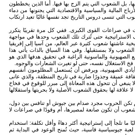
ها، بل الشعوب التي يتم الزج بها فيها. أما الذين يخططون
اح المالية والسياسية والاقتصادية التي يجنونها من دماء
وب التي تنسى دروس التاريخ تجد نفسها غالبًا تعيد ارتكاب
 في صراعات القوى الكبرى. ففي كل مرة تقريبًا يتكرر
داف الاستراتيجية حتى تُترك تلك الشعوب وحدها في مواجهة
ة عاشتها شعوب كثيرة عبر العالم، من آسيا إلى إفريقيا
شعوب ولا بمستقبلها. وفي هذا السياق بالذات يأتي هذا
الصهيونية والماسونية الراغبة في تحقيق هدفها الذي هو
ي فخ الاستغلال نفسه، حتى لو تغيرت الشعارات والوجوه.
أيادي الصهيونية، ويرفض أن يُستعمل المظلومون أنفسهم
ثقافة عميقة وجذورًا ضاربة في تاريخ المنطقة، والذي عانى
ينبغي أن تتحول هذه المعاناة إلى مبرر للوقوع في فخاخ
لاقة لها بحقوق الشعوب الأصلية ولا بحريتها واستقلالها
م تكن الحروب مجرد صدام بين جيوش أو تنافس بين دول،
لشعوب أن تكون صانعة لمصيرها، أم وقودًا في صراعات لا
 ما تلجأ إلى إستراتيجية أكثر دهاءً وأقل تكلفة: استخدام
بة جيوسياسية قاسية، حيث تُمنح الوعود في البداية ثم