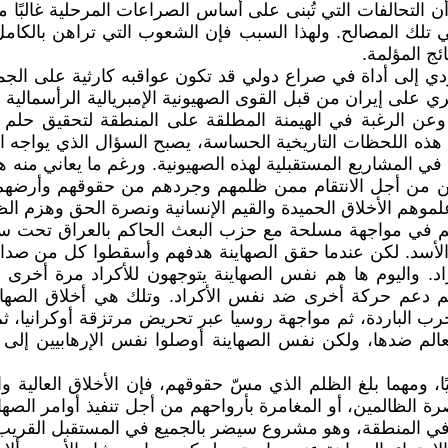
 التحالفات التي تُبنى على أساس الصراعات المرحلية غالبًا 
تهي تلك المصالح. ولهذا السبب فإن الشعوب التي تراهن بالكا
ج المؤلمة.
إلى أداة في صراع دولي قد تكون عواقبه كارثية على الجمي
على إيران من قبل القوى الصهيونية الإمبريالية الرأسمالية ال
، وعن الرغبة في الهيمنة المطلقة على المنطقة لتحقيق حلم 
هذه اللحظات التاريخية الحساسة، يصبح السؤال الذي يواجه
في المشاريع المستقبلية لهذه الصهيونية. ورغم ما يعاني منه
ين من أجل الانتقام ممن ظلمهم وجردهم من حقوقهم وأرضهم، أ
 علموهم الأخلاق الحميدة والقيم الإنسانية ونصرة الحق وهزم ا
هم في مواجهة مسلحة مع حزب البعث الحاكم بالعراق تحت س
ر الأسد. لكن عندما حقق الصهاينة هدفهم وأسقطوا كل من ص
راد. واليوم ها هم نفس الصهاينة يتوجهون للأكراد مرة أخرى 
تم دعم حركة أخرى ضد نفس الأكراد. وتلك هي أخلاق الصهاي
رب الباردة، ثم مواجهة روسيا عبر تحريض مرتزقة أوكرانيا، ث
العالم ضدها، ولكن نفس الصهاينة أوصلوا نفس الإرهابيين إ
ًا، ومهما بلغ الظلم الذي مسّ حقوقهم، فإن الأخلاق العالية و
رة الظالمين، أو المغامرة بأرواحهم من أجل تنفيذ أوامر الصها
 المنطقة، وهو مشروع سيضر بالجميع في المستقبل القريب أو