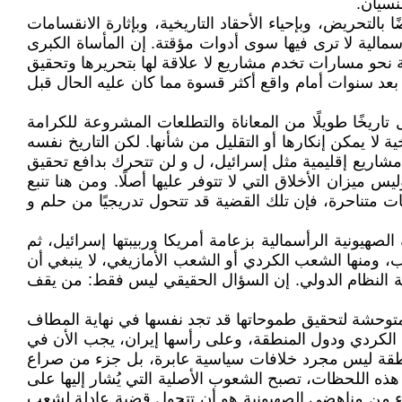
نسيان.
لتحريض، وبإحياء الأحقاد التاريخية، وبإثارة الانقسامات
سمالية لا ترى فيها سوى أدوات مؤقتة. إن المأساة الكبرى
نحو مسارات تخدم مشاريع لا علاقة لها بتحريرها وتحقيق
بعد سنوات أمام واقع أكثر قسوة مما كان عليه الحال قبل
اريخًا طويلًا من المعاناة والتطلعات المشروعة للكرامة
لا يمكن إنكارها أو التقليل من شأنها. لكن التاريخ نفسه
 مشاريع إقليمية مثل إسرائيل، ل و لن تتحرك بدافع تحقيق
 ميزان الأخلاق التي لا تتوفر عليها أصلًا. ومن هنا تنبع
 متناحرة، فإن تلك القضية قد تتحول تدريجيًا من حلم و
لصهيونية الرأسمالية بزعامة أمريكا وربيبتها إسرائيل، ثم
ومنها الشعب الكردي أو الشعب الأمازيغي، لا ينبغي أن
ة النظام الدولي. إن السؤال الحقيقي ليس فقط: من يقف
 متوحشة لتحقيق طموحاتها قد تجد نفسها في نهاية المطاف
 الكردي ودول المنطقة، وعلى رأسها إيران، يجب الأن في
منطقة ليس مجرد خلافات سياسية عابرة، بل جزء من صراع
ذه اللحظات، تصبح الشعوب الأصلية التي يُشار إليها على
قلاء من مناهضي الصهيونية هو أن تتحول قضية عادلة لشعب