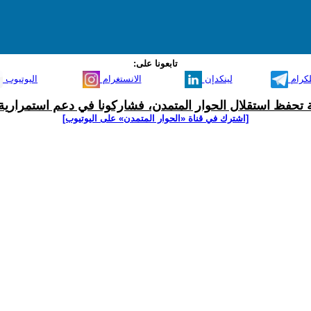
تابعونا على:
لكرام
لينكدإن
الانستغرام
اليوتيوب
ية تحفظ استقلال الحوار المتمدن، فشاركونا في دعم استمرارية 
[اشترك في قناة ‫«الحوار المتمدن» على اليوتيوب]