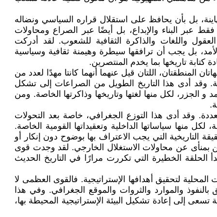
ينة، بل بأن يحافظ على استقلال قراره السياسي ونضاله
ط عبر البناء والإبداع، بل أيضًا عبر الصراع ومحاولات
ل واللغات والذاكرة الثقافية للشعوب. لقد أدركت
لأمد، بل يجب أن ترافقها سيطرة وهيمنة ثقافية وسياسية
ة كتابة تاريخها بما يخدم المنتصرين.
ن المنطقتان، اللتان قيل عنهما أنهما كانتا مهدًا لعدد من
لية. وقد أدى هذا التاريخ الطويل من الصراعات إلى تشكل
و الجزر، لكل منها لغتها وتاريخها وذاكرتها الخاصة. ومن
.
دة. وقد أدى هذا التوزع الجغرافي، خاصة بعد التحولات
لكل منها سياساتها الداخلية وتعقيداتها القومية الخاصة.
ة التاريخية التي يجب الاعتراف بها بوضوح دون إنكار أو
تكن بمنأى عن محاولات الاستغلال الخارجي. لقد وجدت قوى
 الحلقة الخطيرة التي تكررت مرارًا في التاريخ الحديث
المحلية لتحقيق أهدافها الإستراتيجية. فالقوى العظمى لا
 بالنفوذ والموارد والثروات والموقع الجغرافي. وفي هذا
تسعى إلى إعادة تشكيل البيئة الإستراتيجية المحيطة بها،