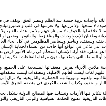
د آبائه وأجداده تربية حسنة تنبذ الظلم وتنصر الحق، ويقف ف
دة لا تمنحها، ولا تزرعها، ولا تغرسها في قلب و ضميرومباديء
ا، كما لا علاقة لها بالخوف، لا من نار جهنم ولا من عذاب القبر، 
 وطغيان الإيديولوجيات والميتافيزيقا، والقانون الوضعي أو الإله
انية، يقف وسيقف، ويناصر وسيناصر المظلومين في كل أنحاء العا
انات التي تدّعي في الواقع أنها جاءت من السماء لحماية الإنسا
 هو عملي. فقد أراد الإنسان المتحكّم في زمام الأمور فرض تعا
ة أو السلطة التي يتمتّع بها ، دون مراعاة للقناعات الفكرية أو
ة ملايين الأبرياء لفرض معتقداتها المسيحية على الجميع، و
ليهم لغات ليست لغاتهم الأصلية، ومعتقدات ليست معتقداتهم، 
قافاتهم ولغتهم وموروثاتهم الحضارية والتاريخية. ولا تزال 
 النار والحديد، وكذلك الشعب الكردي في منطقة الشرق الأوسط
تكاثر فيها الأزمات وتتشابك فيها المصالح الدولية بشكل يجعل
ات التاريخية، تصبح الحكمة السياسية والوعي التاريخي والثو