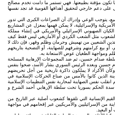
ما تكون مؤقتة بطبيعتها. فهي تستمر ما دامت تخدم مصالح
مل على دعم خارجي لتحقيق أهدافها القومية قد تجد نفسها
ع، يتوجب الوعي وإدراك أن الصراعات الكبرى التي تدور
أمريكية والإسرائيلية، لا يمكن فهمها بمعزل عن المشاريع
الكيان الصهيوني الإسرائيلي والأمريكي في إنشاء مملكة
 الشعوب مثل الشعب الكردي أو الأمازيغي ليس فقط كيف
 هذين الشعبين من تهميش وحرمان وظلم وقهر، فإن ذلك لا
و بيع كرامتهم وشرفهم للصهاينة، أو التضحية بتاريخهم
لظلم ومواجهة الطغيان عوض الاستعانة به.
لطة صدام حسين، ثم ضد المجموعات الإرهابية المسلحة
دام حسين وبعده الرئيس السوري بشار الأسد، ضحوا بنفس
وكأن الأكراد لا يملكون ذاكرة تاريخية من أجل تحريضهم
نة الذين كانوا بالأمس من صناع الحركات الإسلامية في
م انقلب نفس الصهاينة لمحاربة نفس التنظيمات الإسلامية
لى سدة الحكم بسوريا تحت سلطة الإرهابي أحمد الشرع و
القيم الإنسانية التي تلقوها كشعوب أصلية عبر التاريخ من
ينة من الإسرائيليين والأمريكيين عبر إقحامهم في مواجهة
 البعيد.