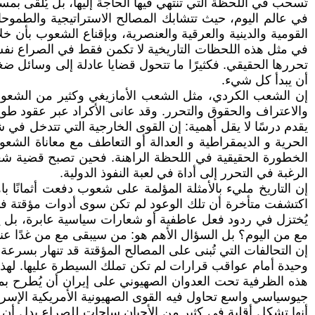
تُسحب في اللحظة التي تنتهي فيها الحاجة إليها، بل يُلقى بمست
في عالم اليوم، حيث تتشابك المصالح الاستراتيجية والطموحات 
القومية والدينية والعرقية والعنصرية، وبإقناع الشعوب بأن خ
في مثل هذه اللحظات التاريخية لا تكمن فقط في الصراع نفسه
تحررها الحقيقي. فكثيرًا ما تتحول قضايا عادلة إلى وسائل 
أن يبدأ كل شيء.
إن الشعب الكردي، مثل الشعب الأمازيغي وكثير من الشعوب ال
والاعتراف والحقوق والتحرر. وقد عانى الأكراد عبر عقود طويل
يقدم درسًا لا يقل أهمية: إن القوى الخارجية التي تتدخل في 
الحرية و الديمقراطية و العدالة أو التعاطف مع معاناة الشعوب
الخطورة الحقيقية في اللحظة الراهنة. فحين تصبح قضية شعب 
الرغبة في التحرر إلى أداة في لعبة النفوذ الدولية.
إن التاريخ مليء بالأمثلة المؤلمة على شعوب دفعت أثمانًا با
اكتشفت متأخرة أن تلك الوعود لم تكن سوى أدوات مؤقتة في
يُختزل في ردود فعل عاطفية أو شعارات سياسية عابرة، بل 
مع من اليوم؟ بل السؤال الأهم هو: من سيبقى مع من غدًا عندم
إن التحالفات التي تُبنى على المصالح المؤقتة قد تنهار بسر
وحيدة أمام عواقب قرارات لم تكن تملك السيطرة عليها. لهذا
هذه الظرفية تحت العدوان الصهيوني على إيران أن يُطرح بم
جيوسياسي واسع تحاول فيه القوى الصهيونية الأمريكية الإسر
أنها تشكل أقلية في كثير من الأحيان ساحات للصراع بدل أن 