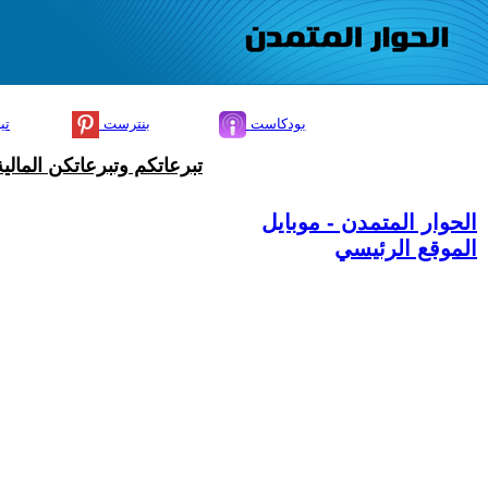
بودكاست
بنترست
تي
تبرعاتكم وتبرعاتكن المال
الحوار المتمدن - موبايل
الموقع الرئيسي