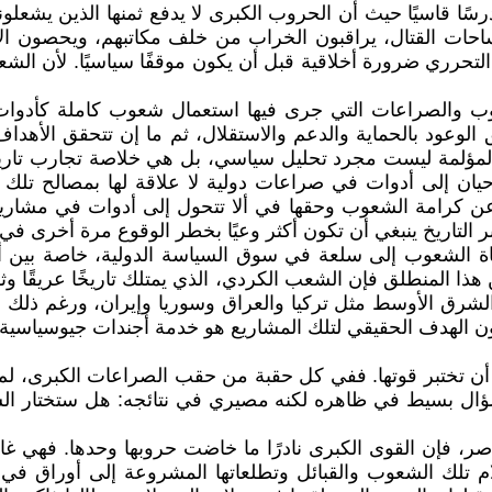
رسًا قاسيًا حيث أن الحروب الكبرى لا يدفع ثمنها الذين يشعلون
 ساحات القتال، يراقبون الخراب من خلف مكاتبهم، ويحصون الأرب
التحرري ضرورة أخلاقية قبل أن يكون موقفًا سياسيًا. لأن الشع
وب والصراعات التي جرى فيها استعمال شعوب كاملة كأدوات
طلق الوعود بالحماية والدعم والاستقلال، ثم ما إن تتحقق الأه
 المؤلمة ليست مجرد تحليل سياسي، بل هي خلاصة تجارب تاريخي
ن إلى أدوات في صراعات دولية لا علاقة لها بمصالح تلك ال
 عن كرامة الشعوب وحقها في ألا تتحول إلى أدوات في مشاريع 
ر التاريخ ينبغي أن تكون أكثر وعيًا بخطر الوقوع مرة أخرى ف
اناة الشعوب إلى سلعة في سوق السياسة الدولية، خاصة بين 
 هذا المنطلق فإن الشعب الكردي، الذي يمتلك تاريخًا عريقًا و
رق الأوسط مثل تركيا والعراق وسوريا وإيران، ورغم ذلك لا 
لهدف الحقيقي لتلك المشاريع هو خدمة أجندات جيوسياسية لا ع
أن تختبر قوتها. ففي كل حقبة من حقب الصراعات الكبرى، ل
ام سؤال بسيط في ظاهره لكنه مصيري في نتائجه: هل ستختار ا
، فإن القوى الكبرى نادرًا ما خاضت حروبها وحدها. فهي غالبًا
تلك الشعوب والقبائل وتطلعاتها المشروعة إلى أوراق في لع