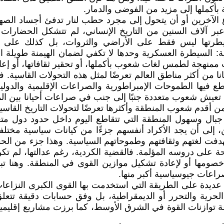
بأكملها إلى مزيد من الفوضى والدمار.
 الآخرين أو أن يتحول إلى مجرد حطب لنار تدفئ أجساد الصها
بر آلاف السنين من التاريخ الإنساني، لم تتشكل الحضارات فق
 ليس فقط على الأراضي والثروات، بل كذلك على العقو
ة: السيطرة العسكرية وحدها لا تكفي لضمان الهيمنة طويلة ا
ت ممنهجة لطمس لغات شعوب بأكملها، أو تحقير ثقافاتها، أو إعاد
من أكثر مناطق العالم تعرضًا لمثل هذه التحولات القاسية. فهاتا
اطع فيها الطموحات الإمبراطورية والصراعات الإقليمية والدو
تعيش شعوب متعددة جنبًا إلى جنب في صراعات أحيانا بين المد 
ن أقدم شعوب المنطقة وأكثرها تعرضًا لتحولات التاريخ القاسية
ال وسهول المنطقة التي تتقاطع اليوم داخل حدود دول متعد
إلى أن يجد الأكراد أنفسهم جزءًا من كيانات سياسية مختلفة، 
فت لغتهم وثقافتهم وطموحاتهم السياسية. وهذا جزء من الحقيق
وحة على دروسه المؤلمة. فالقضية الكردية، رغم عدالتها، لم 
ومها أو لإعادة تشكيل موازين القوى في المنطقة. وهنا تبدأ
اعات جيوسياسية أكبر منها.
 عديدة على الطريقة التي استخدمت بها القوى الكبرى النزاعات 
 الحرية والتحرر أو الديمقراطية، بل وفق حسابات دقيقة تتعلق
ة توازنات القوة في الشرق الأوسط، كما برزت مشاريع إقليمية 