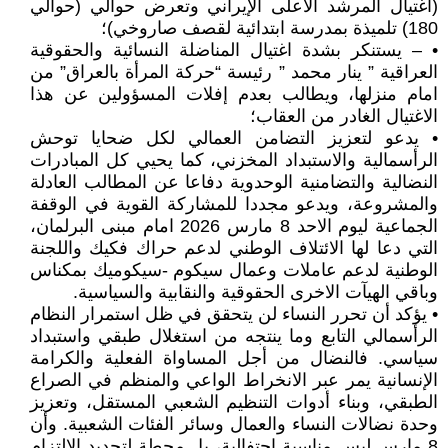
(اغتيال المرشد الأعلى الإيراني وتعرض حوالي (حوالي
180) تلميذة بمدرسة ابتدائية لقصف صاروخي)؛
• – يستنكر بشدة اغتيال المناضلة النسائية والحقوقية
العراقية ” ينار محمد ” رئيسة “حركة المرأة بالعراق” من
امام منزلها، ويطالب بعدم إفلات المسؤولين عن هذا
الاغتيال الغادر من العقاب؛
• يدعو لتعزيز التضامن العمالي لكل ضحايا توحش
الرأسمالية والاستبداد المخزني، كما يحيي كل المبادرات
النضالية والتضامنية الوحدوية دفاعا عن المطالب العادلة
والمشروعة، ويدعو مجددا للمشاركة القوية في الوقفة
الجماعية ليوم الاحد 8 مارس 2026 امام مبنى البرلمان،
التي دعا لها الائتلاف الوطني لدعم حراك فكيك واللجنة
الوطنية لدعم عاملات وعمال سيكوم -سيكوميك بمكناس
وباقي الهيآت الاخرى الحقوقية والنقابية والسياسية.
• يؤكد أن تحرر النساء لن يتحقق في ظل استمرار النظام
الرأسمالي التابع وما ينتجه من استغلال طبقي واستبداد
سياسي. فالنضال من أجل المساواة الفعلية والكرامة
الإنسانية يمر عبر الانخراط الواعي والمنظم في الصراع
الطبقي، وبناء أدوات التنظيم الشعبي المستقل، وتعزيز
وحدة نضالات النساء والعمال وسائر الفئات الشعبية. وأن
8 مارس ليس مناسبة احتفالية، بل محطة لتجديد الالتزام