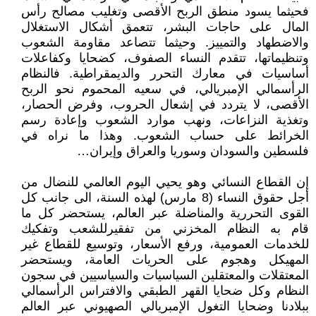
فحيثما يسود منطق الربح الأقصى وتغليب مصالح رأس
المال على حاجات البشر، تتعمق أشكال الاستغلال
والاضطهاد والتمييز. وحيثما تتصاعد مقاومة الشعوب
وتنظيماتها، تتقدم النساء الصفوف، كضحايا وكفاعلات
أساسيات في معارك التحرر والديمقراطية. فالنظام
الرأسمالي الإمبريالي، في سعيه المحموم نحو الربح
الأقصى، لا يتردد في إشعال الحروب، وفرض الحصار،
وتغذية النزاعات، ونهب موارد الشعوب وإعادة رسم
الخرائط على حساب الشعوب. وهذا ما نراه في
فلسطين والسودان وسوريا والعراق وإيران…
إن القطاع النسائي وهو يحيي اليوم العالمي للنضال من
أجل حقوق النساء (8 مارس) لهذه السنة، الى جانب كل
القوى التحررية والمناضلة عبر العالم، يستحضر كل ما
قام به النظام المخزني من تفقيرللشعب وتفكيك
للخدمات العمومية، ورفع الأسعار، وتوسيع للقطاع غير
المهيكل وهجوم على الحريات العامة، ويستحضر
المعتقلات والمعتقلين السياسيات والسياسيين في سجون
النظام وكل ضحايا القهر الطبقي والافتراس الرأسمالي
ببلادنا وضحايا التغول الإمبريالي الصهيوني عبر العالم