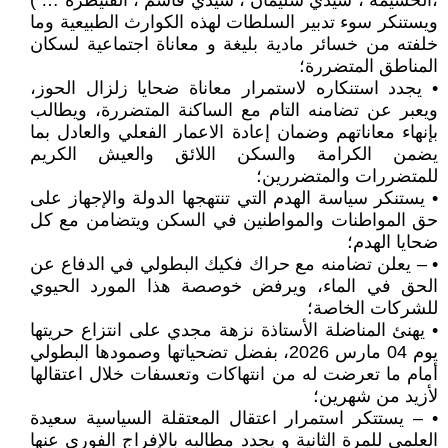
،الحسيمة ، سيدي سليمان ، سيدي قاسم ، القنيطرة … )
ويستنكر سوء تدبير السلطات لهذه الكوارث الطبيعية وما
خلفته من خسائر مادية بليغة و معاناة اجتماعية لسكان
المناطق المتضررة؛
• يجدد استنكاره لاستمرار معاناة ضحايا زلزال الحوز،
ويعبر عن تضامنه التام مع الساكنة المتضررة، ويطالب
بإنهاء معاناتهم وضمان إعادة الاعمار الفعلي والعادل بما
يضمن الكرامة والسكن اللائق والعيش الكريم
للمتضررات والمتضررين؛
• يستنكر سياسة الهدم التي تنتهجها الدولة والإجهاز على
حق المواطنات والمواطنين في السكن ويتضامن مع كل
ضحايا الهدم؛
• – يعلن تضامنه مع حراك فكيك البطولي في الدفاع عن
الحق في الماء، ويرفض خوصصة هذا المورد الحيوي
للشركات الخاصة؛
• يهنئ المناضلة الأستاذة نزهة مجدي على انتزاع حريتها
يوم 04 مارس 2026، بفضل تضحياتها وصمودها البطولي
أمام ما تعرضت له من انتهاكات وتعسفات خلال اعتقالها
لأزيد من شهرين؛
• – يستتكر استمرار اعتقال المعتقلة السياسية سعيدة
العلمي للمرة الثانية و يجدد مطالبه بالإفراج الفوري عنها