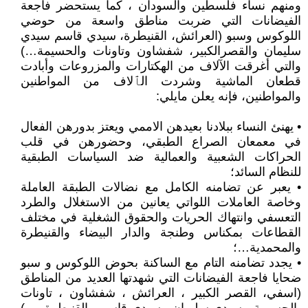
ومنهم نساء فلسطين والسودان ، كما يستحضر فاجعة
الفيضانات التي ضربت مناطق واسعة من حوضي
اللوكوس وسبو (العرائش، القنيطرة، سيدي قاسم سيدي
سليمان والقصرالكبير، شفشاون وتاونات والحسيمة…)
والتي أغرقت الآلاف من الهكتارات والمزروعات وأبادت
قطعان الماشية وشردت الٱلاف من المواطنين
والمواطنين، فإنه يعلن مايلي:
• يهنئ النساء ببلادنا بعيدهن الاممي ويعتز بدورهن الفعال
في معمعان الصراع الطبقي، وحضورهن في قلب
الحراكات الشعبية والعمالية ضد السياسات الطبقية
للنظام السائد؛
• يعبر عن تضامنه الكامل مع نضالات الطبقة العاملة
وخاصة العاملات اللواتي يعانين من الاستغلال والطرد
التعسفي وانتهاك الحريات والحقوق الشغلية في مختلف
القطاعات بمكناس وطنجة والدار البيضاء والقنيطرة
والمحمدية…؛
• يجدد تضامنه التام مع الساكنة بحوض اللوكوس و سبو
ضحايا فاجعة الفيضانات التي شهدتها العديد من المناطق
(اسفي، القصر الكبير ، العرائش ، شفشاون ، تاونات