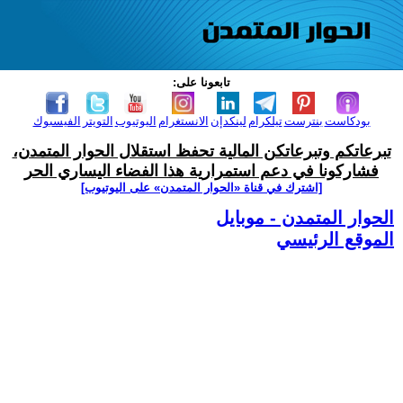
تابعونا على:
بودكاست
بنترست
تيلكرام
لينكدإن
الانستغرام
اليوتيوب
التويتر
الفيسبوك
تبرعاتكم وتبرعاتكن المالية تحفظ استقلال الحوار المتمدن،
فشاركونا في دعم استمرارية هذا الفضاء اليساري الحر
[اشترك في قناة ‫«الحوار المتمدن» على اليوتيوب]
الحوار المتمدن - موبايل
الموقع الرئيسي