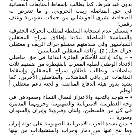
بدون قيد شرط، كما يطالب بإسقاط المتابعات القضائية
في حق المناضلة زينب الخروبي، و ما تتعرض له
الصحافية بشرى الخونشاني من حملات تشهيرية وعنف
رقمي؛
• يستنكر عدم استجابة السلطة لمطلب الحركة الحقوقية
والسياسية المناضلة ببلادنا بإطلاق سراح المعتقلين
السياسيين وفي مقدمتهم معتقلو حراك الريف و معتقلي
حراك جيل ( z), وكافة المعتقلين السياسيين؛
• – يؤكد إدانته للأحكام الجائرة ابتدائيا في حق مناضلي
الاتحاد الوطني لطلبة المغرب بالقنيطرة من ضمنهم ثلاث
مناضلات، ويطالب باطلاق سراح المعتقلين وإسقاط
المتابعات عن باقي المناضلات والمناضلين الآخرين، كما
يشيد بدور هيئة الدفاع المناضلة و لجنة دعم معتقلي أ
أوطم؛
• – يتوجه بالتحية والاعتزاز لنضال النساء وصمودهن في
وجه الغطرسة الامبريالية والصهيونية وحروبهما المدمرة
في كل من فلسطين، ولبنان وفنزويلا وإيران والسودان
وسوريا …
• يدين بشدة الحرب الامبريالية الصهيونية على دولة إيران
وما نتج عنها من دمار وخراب واستشهادات من بينها