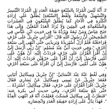
2. أَنَّهُ لَيْسَ الْمُرَادُ بِالسَّبْعَةِ حَقِيقَةَ الْعَدَدِ بَلِ الْمُرَادُ التَّيْسِيرُ
وَالتَّسْهِيلُ وَالسَّعَةُ وَلَفْظُ [السَّبْعَةِ] يُطْلَقُ عَلَى إِرَادَةِ
الْكَثْرَةِ فِي الْآحَادِ كَمَا يُطْلَقُ السَّبْعُونَ فِي الْعَشَرَاتِ
وَالسَّبْعُمِائَةِ فِي الْمِئِينَ وَلَا يُرَادُ الْعَدَدُ الْمُعَيَّنُ. وَإِلَى هَذَا
جَنَحَ عِيَاضُ وَمَنْ تَبِعَهُ وَيَرُدُّهُ مَا فِي حَدِيثِ ابْنِ عَبَّاسٍ فِي
الصَّحِيحَيْنِ أَنَّ رَسُولَ اللَّهِ قَالَ: "أَقْرَأَنِي جِبْرِيلُ عَلَى حَرْفٍ
فَرَاجَعْتُهُ فَلَمْ أَزَلْ أَسْتَزِيدُهُ وَيَزِيدُنِي حَتَّى انْتَهَى إِلَى سَبْعَةِ
أَحْرُفٍ "،وَفِي حَدِيثِ أُبَيٍّ عِنْدَ مُسْلِمِ: "إِنَّ رَبِّي أَرْسَلَ إِلَيَّ
أَنْ أَقْرَأَ الْقُرْآنَ عَلَى حَرْفٍ فَرَدَدْتُ إِلَيْهِ: أَنْ هَوِّنْ عَلَى
أُمَّتِي فَأَرْسَلَ إِلَيَّ: أَنْ أَقْرَأَ عَلَى حَرْفَيْنِ فَرَدَدْتُ إِلَيْهِ: أَنْ
هَوِّنْ عَلَى أُمَّتِي: فَأَرْسَلَ إِلَيَّ أَنِ اقْرَأْهُ عَلَى سَبْعَةِ أَحْرُفٍ
".
وَفِي لَفْظٍ عَنْهُ عِنْدَ النَّسَائِيِّ: "إِنَّ جِبْرِيلَ وَمِيكَائِيلَ أَتَيَانِي
فَقَعَدَ جِبْرِيلُ عَنْ يَمِينِي وَمِيكَائِيلَ عَنْ يَسَارِي فَقَالَ
جِبْرِيلُ: اقْرَأِ الْقُرْآنَ عَلَى حَرْفٍ، فَقَالَ مِيكَائِيلُ: اسْتَزِدْهُ ...
حَتَّى بَلَغَ سَبْعَةَ أَحْرُفٍ:، وفي حديث أبي بكرة عنه:
"فَنَظَرْتُ إِلَى مِيكَائِيلَ فَسَكَتَ فَعَلِمْتُ أَنَّهُ قَدِ انْتَهَتِ الْعِدَّةُ
". فَهَذَا يَدُلُّ عَلَى إِرَادَةِ حَقِيقَةِ الْعَدَدِ وَانْحِصَارِهِ.