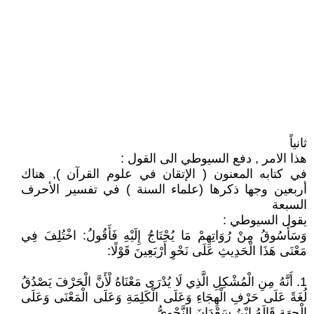
ثانياً
هذا الامر , دفع السيوطي الى القول :
في كتابه المعنون ( الإتقان في علوم القرآن ), هناك
أربعين وجها ذكرها (علماء السنة ) في تفسير الأحرف
السبعة
يقول السيوطي :
وَسَأَسُوقُ مِنْ رُوَاتِهِمْ مَا يُحْتَاجُ إِلَيْهِ فَأَقُولُ: اخْتُلِفَ فِي
مَعْنَى هَذَا الْحَدِيثِ عَلَى نَحْوِ أَرْبَعِينَ قَوْلًا:
1. أَنَّهُ مِنِ الْمُشْكِلِ الَّذِي لَا يُدْرَى مَعْنَاهُ لْأَنَّ الْحَرْفَ يَصْدُقُ
لُغَةً عَلَى حَرْفِ الْهِجَاءِ وَعَلَى الْكَلِمَةِ وَعَلَى الْمَعْنَى وَعَلَى
الْجِهَةِ قَالَهُ ابْنُ سَعْدَانَ النَّحْوِيُّ