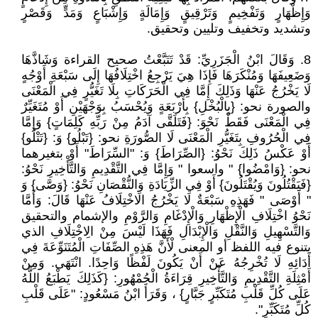
وَإِظْهَارٍ وَتَفْخِيمٍ وَتَرْقِيقٍ وَإِمَالَةٍ وَإِشْبَاعٍ وَمَدٍّ وَقَصْرٍ
وتشديد وتخفيف وتليين وتحقيق.
8. وَقَالَ ابْنُ الْجَزَرِيِّ: قَدْ تَتَبَّعْتُ صحيح القراءة وَشَاذَّهَا
وَضَعِيفَهَا وَمُنْكَرَهَا فَإِذَا هِيَ يَرْجِعُ اخْتِلَافُهَا إِلَى سَبْعَةِ أَوْجُهٍ
لَا يَخْرُجُ عَنْهَا وَذَلِكَ إِمَّا فِي الْحَرَكَاتِ بِلَا تَغَيُّرٍ فِي الْمَعْنَى
والصورة نحو: {بِالْبُخْلِ} بِأَرْبَعَةٍ وَيُحْسَبُ بِوَجْهَيْنِ أَوْ مُتَغَيِّرٌ
فِي الْمَعْنَى فَقَطْ نَحْوَ: {فَتَلَقَّى آدَمُ مِنْ رَبِّهِ كَلِمَاتٍ} وَإِمَّا
فِي الْحُرُوفِ بِتَغَيُّرِ الْمَعْنَى لَا الصُّورَةِ نحو: {تَبْلُو} وَ: {تَتْلُو}
أَوْ عَكْسُ ذَلِكَ نَحْوُ: {الصِّرَاطَ} وَ: "السِّرَاطَ" أَوْ بتغيرهما
نحو: {وَامْضُوا} " واسعوا " وَإِمَّا فِي التَّقْدِيمِ وَالتَّأْخِيرِ نَحْوُ:
{فَيَقْتُلُونَ وَيُقْتَلُونَ} أَوْ فِي الزِّيَادَةِ وَالنُّقْصَانِ نَحْوُ: {وَصَّى} وَ
" أَوْصَى " فَهَذِهِ سَبْعَةٌ لَا يَخْرُجُ الَاخْتِلَافُ عَنْهَا قَالَ: وَأَمَّا
نَحْوُ اخْتِلَافِ الْإِظْهَارِ وَالْإِدْغَامِ وَالرَّوْمِ والإشمام والتحقيق
وَالتَّسْهِيلِ وَالنَّقْلِ وَالْإِبْدَالِ فَهَذَا لَيْسَ مِنْ الِاخْتِلَافِ الذي
يتنوع فيه اللفظ أو المعنى لْأَنَّ هَذِهِ الصِّفَاتِ الْمُتَنَوِّعَةَ فِي
أَدَائِهِ لَا تُخْرِجُهُ عَنْ أَنْ يَكُونَ لَفْظًا وَاحِدًا. انْتَهَى. وَمِنْ
أَمْثِلَةِ التَّقْدِيمِ وَالتَّأْخِيرِ قِرَاءَةُ الْجُمْهُورِ: {كَذَلِكَ يَطْبَعُ اللَّهُ
عَلَى كُلِّ قَلْبِ مُتَكَبِّرٍ جَبَّارٍ} ، وَقَرَأَ ابْنُ مَسْعُودٍ: "عَلَى قَلْبِ
كُلِّ مُتَكَبِّرٍ".