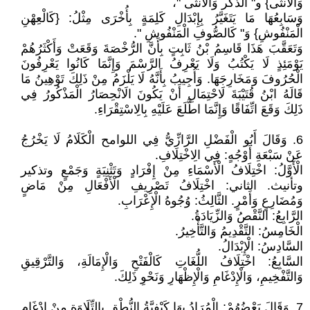
وَالْأُنْثَى} و" الذكر وَالْأُنْثَى "،
وَسَابِعُهَا مَا يَتَغَيَّرُ بِإِبْدَالِ كَلِمَةٍ بِأُخْرَى مِثْلُ: {كَالْعِهْنِ
الْمَنْفُوشِ} وَ" كَالصُّوفِ الْمَنْفُوشِ ".
وَتَعَقَّبَ هَذَا قَاسِمُ بْنُ ثَابِتٍ بِأَنَّ الرُّخْصَةَ وَقَعَتْ وَأَكْثَرُهُمْ
يَوْمَئِذٍ لَا يَكْتُبُ وَلَا يَعْرِفُ الرَّسْمَ وَإِنَّمَا كَانُوا يَعْرِفُونَ
الْحُرُوفَ وَمَخَارِجَهَا. وَأُجِيبُ بِأَنَّهُ لَا يَلْزَمُ مِنْ ذَلِكَ تَوْهِينُ مَا
قَالَهُ ابْنُ قُتَيْبَةَ لَاحْتِمَالِ أَنْ يَكُونَ الَانْحِصَارُ الْمَذْكُورُ فِي
ذَلِكَ وَقَعَ اتِّفَاقًا وَإِنَّمَا اطَّلَعَ عَلَيْهِ بِالِاسْتِقْرَاءِ.
6. وَقَالَ أَبُو الْفَضْلِ الرَّازِّيُّ فِي اللوامح الْكَلَامُ لَا يَخْرُجُ
عَنْ سَبْعَةِ أَوْجُهٍ: فِي الِاخْتِلَافِ.
الْأَوَّلُ: اخْتِلَافُ الْأَسْمَاءِ مِنْ إِفْرَادٍ وَتَثْنِيَةٍ وَجَمْعٍ وتذكير
وتأنيث. الثاني: اخْتِلَافُ تَصْرِيفِ الْأَفْعَالِ مِنْ مَاضٍ
وَمُضَارِعٍ وَأَمْرٍ. الثَّالِثُ: وُجُوهُ الْإِعْرَابِ.
الرَّابِعُ: النَّقْصُ وَالزِّيَادَةُ.
الْخَامِسُ: التَّقْدِيمُ وَالتَّأْخِيرُ.
السَّادِسُ: الْإِبْدَالُ.
السَّابِعُ: اخْتِلَافُ اللُّغَاتِ كَالْفَتْحِ وَالْإِمَالَةِ، وَالتَّرْقِيقِ
وَالتَّفْخِيمِ، وَالْإِدْغَامِ وَالْإِظْهَارِ وَنَحْوِ ذَلِكَ.
7. وَقَالَ بَعْضُهُمْ: الْمُرَادُ بِهَا كَيْفِيَّةُ النُّطْقِ بِالتِّلَاوَةِ مِنْ إِدْغَامٍ