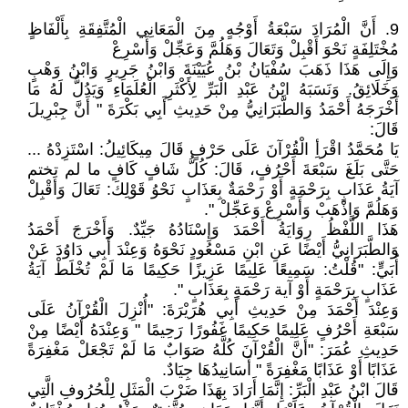
9. أَنَّ الْمُرَادَ سَبْعَةُ أَوْجُهٍ مِنَ الْمَعَانِي الْمُتَّفِقَةِ بِأَلْفَاظٍ
مُخْتَلِفَةٍ نَحْوَ أَقْبِلْ وَتَعَالَ وَهَلُمَّ وَعَجِّلْ وَأَسْرِعْ
وَإِلَى هَذَا ذَهَبَ سُفْيَانُ بْنُ عُيَيْنَةَ وَابْنُ جَرِيرٍ وَابْنُ وَهْبٍ
وَخَلَائِقُ. وَنَسَبَهُ ابْنُ عَبْدِ الْبَرِّ لِأَكْثَرِ الْعُلَمَاءِ وَيَدُلُّ لَهُ مَا
أَخْرَجَهُ أَحْمَدُ وَالطَّبَرَانِيُّ مِنْ حَدِيثِ أَبِي بَكْرَةَ " أَنَّ جِبْرِيلَ
قَالَ:
يَا مُحَمَّدُ اقْرَأِ الْقُرْآنَ عَلَى حَرْفٍ قَالَ مِيكَائِيلُ: اسْتَزِدْهُ ...
حَتَّى بَلَغَ سَبْعَةَ أَحْرُفٍ، قَالَ: كُلُّ شَافٍ كَافٍ ما لم تختم
آيَةُ عَذَابٍ بِرَحْمَةٍ أَوْ رَحْمَةٌ بِعَذَابٍ نَحْوُ قَوْلِكَ: تَعَالَ وَأَقْبِلْ
وَهَلُمَّ وَاذْهَبْ وَأَسْرِعْ وَعَجِّلْ ".
هَذَا اللَّفْظُ رِوَايَةُ أَحْمَدَ وَإِسْنَادُهُ جَيِّدٌ. وَأَخْرَجَ أَحْمَدُ
وَالطَّبَرَانِيُّ أَيْضًا عَنِ ابْنِ مَسْعُودٍ نَحْوَهُ وَعِنْدَ أَبِي دَاوُدَ عَنْ
أُبَيٍّ: "قُلْتُ: سَمِيعًا عَلِيمًا عَزِيزًا حَكِيمًا مَا لَمْ تُخْلَطْ آيَةُ
عَذَابٍ بِرَحْمَةٍ أَوْ آية رَحْمَةٍ بِعَذَابٍ ".
وَعِنْدَ أَحْمَدَ مِنْ حَدِيثِ أَبِي هُرَيْرَةَ: "أُنْزِلَ الْقُرْآنُ عَلَى
سَبْعَةِ أَحْرُفٍ عَلِيمًا حَكِيمًا غَفُورًا رَحِيمًا " وَعِنْدَهُ أَيْضًا مِنْ
حَدِيثِ عُمَرَ: "أَنَّ الْقُرْآنَ كُلَّهُ صَوَابٌ مَا لَمْ تَجْعَلْ مَغْفِرَةً
عَذَابًا أَوْ عَذَابًا مَغْفِرَةً " أَسَانِيدُهَا جِيَادٌ.
قَالَ ابْنُ عَبْدِ الْبَرِّ: إِنَّمَا أَرَادَ بِهَذَا ضَرْبَ الْمَثَلِ لِلْحُرُوفِ الَّتِي