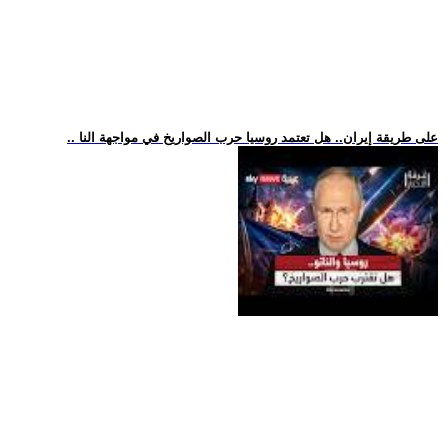
.. على طريقة إيران.. هل تعتمد روسيا حرب الصواريخ في مواجهة النا