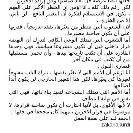
جعلها أيضاً عرضة لأن تُعاد صياغتها وفق إرادة الآخرين..
لكن رغم ذلك كله ـ انا اؤمن ان الخطر الأكبر على الفهم
، يكون في الاستسلام لفكرة أن التغيير النافع ، لن يأتي،
إلا من الخارج ..
لان الشعوب التي تنتظر من يغيّرها، تفقد تدريجياً ، قدرتها
على أن تكون صاحبة مصيرها..
أما الشعوب التي تمتلك الوعي الكافي لتدرك أن النهضة
قرار داخلي قبل أن تكون مشروعاً سياسياً، فهي وحدها
القادرة على أن تكتب تاريخها بيدها ، وأن تحمي مستقبلها
من أن يُكتب في مكان آخر.
قصارى القول :
انا ازعم أن الأمم التي لا تغيّر نفسها ، تترك الباب مفتوحاً
لغيرها كي يغيّرها، لكن هذا التغيير الخارجي لن يكون أبداً
لصالحها.
أما الأمم التي تمتلك الشجاعة لتعيد بناء ذاتها، فهي التي
تفوز في نهاية المطاف..
لا لأنها الأقوى، بل لأنها اختارت أن تكون صاحبة قرارها، لا
موضوعاً في قرار الآخرين ، مهما كان مجحفا في حقها ..
الحمد لله على نعمة العقل
zakariakurdi