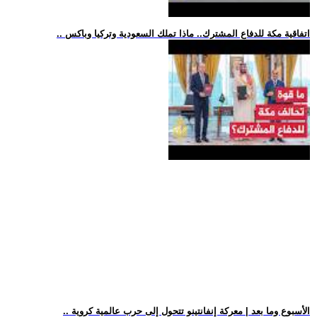
.. اتفاقية مكة للدفاع المشترك.. ماذا تملك السعودية وتركيا وباكس
.. الأسبوع وما بعد | معركة إنفانتينو تتحول إلى حرب عالمية كروية