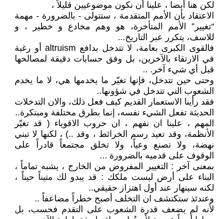
لكن هنا أيضا ، علينا أن نكون موضوعيين قليلاً ،
الاعتقاد بأن الأمم المتقدمة ، ستتولى - بالضرورة - مهمة
“تغيير” الأمم المتأخرة، هو وهم مخادع و خطير ، و
للاسف، يتكرر عبر التاريخ...
فالقوى الكبرى بعامة، لا تتدخل بدافع altruism أو رغبة
في الارتقاء بالآخرين، بل وفق حسابات دقيقة لمصالحها
قبل أي شيء آخر. ..
وحتى حين تتدخل، فإنها تغيّر ما يخدمها هي، لا ما يخدم
الشعوب التي تتدخل في شؤونها..
فقد رأينا الاستعمار القديم كيف فعل ذلك، والان التدخلات
الحديثة تفعل الشيء نفسه، إنما بطرق مختلفة ومبتكرة..
المهم ، علينا ان نفهم ، ان حروب الاقوياء ( قد تغيّر
الأنظمة، وقد تعيد رسم الخرائط ، وقد ..) ، لكنها لا تبني
نهضة، ولا تصنع وعياً، ولا تخلق مجتمعاً قادراً على
الوقوف على قدميه بالضرورة ...
بمعنى آخر : التغيير المفروض من الخارج ، يشبه تماماً ،
البناء على أرض ليست ملكك : قد يبدو لك متيناً حيناً ،
لكنه سينهار عند أول اهتزاز حقيقي..
وعندئذ ستكتشف ان التخلف أصبح خطراً مضاعفاً ..
لأنه لم يضعف قدرة الشعوب على التقدم فحسب، بل