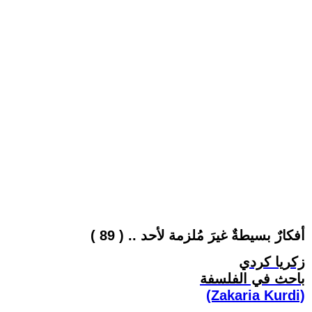
أفكارٌ بسيطةٌ غيرَ مُلزمة لأحد .. ( 89 )
زكريا كردي
باحث في الفلسفة
(Zakaria Kurdi)