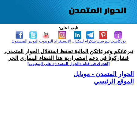
تابعونا على:
بودكاست
بنترست
تيلكرام
لينكدإن
الانستغرام
اليوتيوب
التويتر
الفيسبوك
تبرعاتكم وتبرعاتكن المالية تحفظ استقلال الحوار المتمدن،
فشاركونا في دعم استمرارية هذا الفضاء اليساري الحر
[اشترك في قناة ‫«الحوار المتمدن» على اليوتيوب]
الحوار المتمدن - موبايل
الموقع الرئيسي