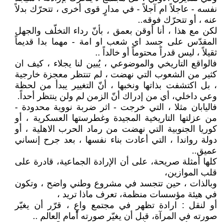
نفسه - عاجلاً ام آجلاً - في مدارٍ قوى أخرى ، تتحرّك بدلاً
عنه ، أو تتحرّك فوقه..
لكن مع هذا ، أنا أوقن بعمق ، بأنّ رداء التخلّف والجهل
المقدّس على جسد اي شعب او امة - مهما بدا قديماً
ثقيلاً ، ليس قدراً محتوماً أو خالداً ..
فالواقع التاريخي والموضوعي ، يُبين لنا يجلاء ، كيف ان
كثير من الشعوب التي نهضت ، لم تنتظر معجزة خارجية
، بل اكتشفت بذاتها ونخبها ، أنّ التغيير يبدأ من لحظة
وعي داخلي، أي من إدراك أنّ الزمن لم ولن ينتظر أحداً.
فاليابان مثلا ، التي خرجت - اثر ضربة نووية محدودة -
من عزلتها التاريخية المجيدة وغطرستها العسكرية ، أو
كوريا الجنوبية التي نهضت من رماد الحرب الاهلية ، أو
دولة رواندا ، التي أعادت بناء نفسها ، بعد جرح إنساني
عميق..
كلها أمثلة صريحة، على أن الإرادة الجماعية، قادرة على
قلب الموازين،
وبالذات ، حين تتجسد في مشروع وطني واضح ، وتكون
في هيئة مؤسسات منظمة، تعرف ماذا تريد ،
أو لنقل : ارادة تظهر في مجتمع واعٍ ، قرّر أن يغيّر
صورته في المرآة، قبل أن يغيّر صورته أمام العالم ..