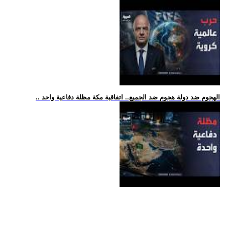
.. الهجوم ضد دولة هجوم ضد الجميع.. اتفاقية مكة مظلة دفاعية واحد