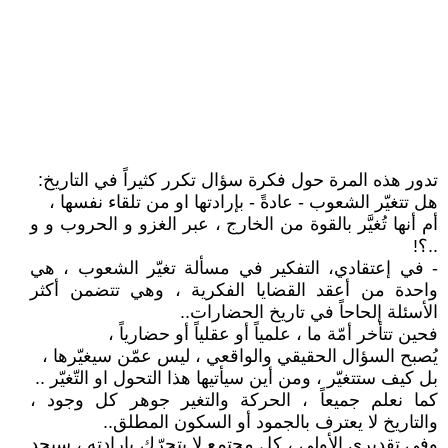
تدور هذه المرة حول فكرة سؤال تكرر كثيراً في التاريخ:
هل تتغيّر الشعوب - عادةً - بإرادتها او من تلقاء نفسها ،
أم أنها تُغيَّر بالقوة من الخارج ، عبر الغزو و الحروب و و
..؟!
- في إعتقادي، التفكير في مسألة تغيّر الشعوب ، هي
واحدة من أعقد القضايا الفكرية ، وهي تتضمن أكثر
الأسئلة إلحاحاً في تاريخ الحضارات..
فحين تتأخر أمّة ما ، علمياً أو عقلياً أو حضارياً ،
يُصبح السؤال الحقيقي والواقعي ، ليس عمّن سيغيّرها ،
بل كيف ستتغيّر ، ومن أين سيأتيها هذا التحول او التّغيّر ..
كما نعلم جميعاً ، الحركة والتغير جوهر كل وجود ،
والتاريخ لا يعترف بالجمود أو السكون المطلق..
وفي تقديري الأولي ، كل مجتمع لا يتحرّك بإرادته ، سيجد