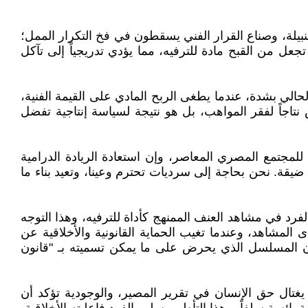
نبيلة، وصناع القرار الفني يسقطون في فخ التكرار الممل؛
عل من القبح مادة للترفيه، مما يؤدي تدريجياً إلى تآكل
الحالي بشدة، عندما يطغى الربح المادي على القيمة الفنية،
تاجاً لفقر المواهب، بل هو نتيجة لسياسة إنتاجية تفضل
لمجتمع المصري المعاصر، وإن استعادة الريادة الدرامية
ضيقة. نحن بحاجة إلى سرديات تحترم وعينا، وتعيد بناء ما
لفرد في مشاهد العنف الممنهج كأداة للترفيه، وهذا التوجه
لمشاهد، وعندما تغيب الحماية القانونية والأخلاقية عن
ن المسلسل الذي يحرض على ما يمكن تسميته بـ "قانون
يغتال حق الإنسان في تقرير المصير، والوجودية تؤكد أن