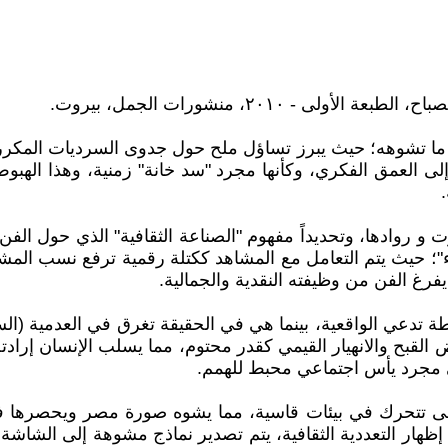
ر ما تشوهه؛ حيث يبرز تساؤل ملح حول جدوى السرديات المكررة 
ر إلى العمق الفكري، وكأنها مجرد "سد خانة" زمنية، وهذا ال
روادها، وتحديداً مفهوم "الصناعة الثقافية" الذي حول الفن 
ء"؛ حيث يتم التعامل مع المشاهد ككتلة رقمية ترفع نسب المش
يفرغ الفن من وظيفته النقدية والجمالية.
دعي الواقعية، بينما هي في الحقيقة تغرق في العدمية (السلبي
لقبح والانهيار القيمي كقدر محتوم، مما يسلب الإنسان إرادته
لى مجرد يأس اجتماعي محبط للهمم.
 تتحرك في بيئات قاسية، مما يشوه صورة مصر ويحصرها في ا
إظهار التعددية الثقافية، يتم تصدير نماذج مشوهة إلى الشاشة،