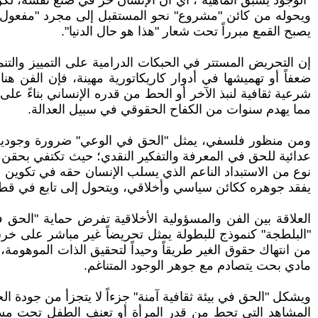
"الوجود يسبق الماهية"، أي أن الإنسان حر في صنع نفسه، لكن 
ويحوله من كائن "مشروع" نحو المستقبل إلى مجرد "مفعول به
يصبح القمع مبرراً تحت شعار "هذا هو حال الدنيا".
إن التحريض المستتر في الحبكات الدرامية على التمييز والتنم
ضعفاً أو تهميشها في أدوار كاريكاتورية مهينة، فإن الفن هن
شرعية ثقافية لنبذ الآخر أو الحط من قدره الإنساني بناءً عل
مما يهدم سنوات من الكفاح الحقوقي في سبيل العدالة.
ومن منظور فلسفي، يمثل "الحق في الوعي" ضرورة وجودية، و
عدائية للحق في المعرفة والتفكير النقدي؛ حيث تكتفي بحقن 
نوع من الاستبداد الناعم الذي يسلب الإنسان حقه في تكوين ر
يفقد جوهره ككائن سياسي وأخلاقي، ويتحول إلى تابع في قطيع 
العلاقة بين الفن والمسؤولية الأخلاقية تفرض حماية "الحق في
"البلطجة" كنموذج للبطولة يمثل تحريضاً غير مباشر على خرق
من انتهاك حقوق الغير طريقاً وحيداً لتحقيق الذات الموهومة، و
مادي بحت يتصادم مع جوهر الوجود المتناغم.
ويشكل "الحق في بيئة ثقافية آمنة" جزءاً لا يتجزأ من جودة 
المشاهد التي تحط من قدر المرأة أو تعنف الطفل تحت مسمى 