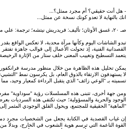
- هل أنت حقيقي؟ أم مجرد ممثل؟...
انك بالنهاية لا تعدو كونك نسخة عن ممثل...
صـ ٢٠، غسق الأوثان؛ تأليف: فريدريش نيتشه؛ ترجمة: علي مصباح، الطبعة الأولى - ٢٠١٠، منشورات الجمل، بيروت.
تبدو الشاشات اليوم وكأنها مرآة محدبة، لا تعكس الواقع بقد
القصدانية الفنية، إذ تحولت الأعمال إلى قوالب جاهزة تفتق
يتعمد التسطيح وتغييب المعنى خلف ستار من الإثارة الرخيصة.
يمكن تحليل هذه الظاهرة من خلال منظور مدرسة فرانكفورت و 
لا يستهدفون الارتقاء بالذوق العام، بل يكرسون نمط "التشيي
تسميته بـ ”الوعي زائف“ الذي يتقبل الرداءة كمعيار وحيد، مما 
ومن جهة أخرى، تتبنى هذه المسلسلات رؤية "سوداوية" مفرطة ت
الوجود والحرية والمسؤولية؛ حيث تكتفي هذه السرديات بعرض ا
"الماهية" الحقيقية للمجتمع، ويحول القلق الوجودي المثمر إ
إن غياب القصدية في الكتابة يجعل من الشخصيات مجرد دمى
القوة الناعمة التي ترسم هوية الشعوب في الخارج، وبدلاً من 