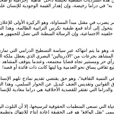
هذه السرديات النمطية تحبسه داخل "ماهية" إجرامية أو ضحية با
" في دراما رخيصة، وإن إهدار القيمة الوجودية للإنسان عل
ر يضرب في مقتل مبدأ المساواة، وهو الركيزة الأولى للإعلان ا
ا يتحول إلى أداة قمع طبقية تكرس التراتبية الظالمة، وهذا ا
ى خلفيته الاجتماعية، وإن الرسالة المبطنة التي تصل للجمهور 
هو ما يتم انتهاكه عبر سياسة التسطيح الدرامي التي تمار
المشاهد بجرعات من "الأدرينالين" البصري الذي يعطل ملكة ال
أي حر ومستنير تجاه قضايا مجتمعه، وعندما يتوقف المشاهد عن
ثقافي يساق نحو العدمية ويا ليتها كانت ذات فائدة أو قصد!
 التنمية الثقافية"، وهو حق يقتضي تقديم نماذج تلهم الإنسان 
 القوانين وتقديس العنف كبديل عن الحوار السلمي، وهذا التش
الدراما التي تفتقر للقصدية الأخلاقية هي دراما معادية للإنسا
الحياة التي تسعى المنظمات الحقوقية لترسيخها، إلا أن التلو
"نقل الواقع" هو في الحقيقة إعادة إنتاج للانتهاك وتطبيع