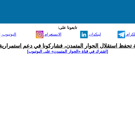
تابعونا على:
لكرام
لينكدإن
الانستغرام
اليوتيوب
ية تحفظ استقلال الحوار المتمدن، فشاركونا في دعم استمرارية 
[اشترك في قناة ‫«الحوار المتمدن» على اليوتيوب]