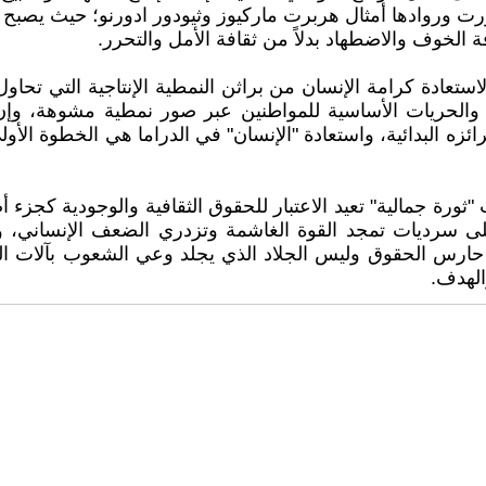
ت وروادها أمثال هربرت ماركيوز وثيودور ادورنو؛ حيث يصبح ال
ة الخوف والاضطهاد بدلاً من ثقافة الأمل والتحرر.
استعادة كرامة الإنسان من براثن النمطية الإنتاجية التي تحاول
الحريات الأساسية للمواطنين عبر صور نمطية مشوهة، وإن ا
ائزه البدائية، واستعادة "الإنسان" في الدراما هي الخطوة الأو
 "ثورة جمالية" تعيد الاعتبار للحقوق الثقافية والوجودية كجزء 
على سرديات تمجد القوة الغاشمة وتزدري الضعف الإنساني، وإ
ارس الحقوق وليس الجلاد الذي يجلد وعي الشعوب بآلات القبح،
الهدف.