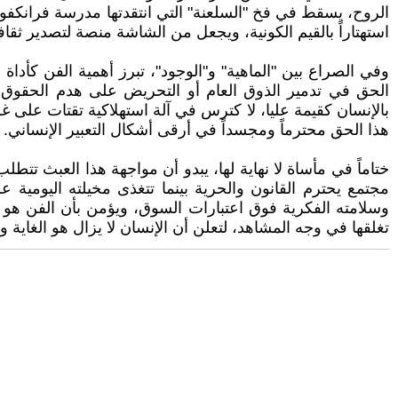
الروح، يسقط في فخ "السلعنة" التي انتقدتها مدرسة فرانكفور
استهتاراً بالقيم الكونية، ويجعل من الشاشة منصة لتصدير ثقاف
وفي الصراع بين "الماهية" و"الوجود"، تبرز أهمية الفن كأداة ل
الحق في تدمير الذوق العام أو التحريض على هدم الحقوق و
بالإنسان كقيمة عليا، لا كترس في آلة استهلاكية تقتات على غر
هذا الحق محترماً ومجسداً في أرقى أشكال التعبير الإنساني.
ختاماً في مأساة لا نهاية لها، يبدو أن مواجهة هذا العبث تتطلب
مجتمع يحترم القانون والحرية بينما تتغذى مخيلته اليومية 
وسلامته الفكرية فوق اعتبارات السوق، ويؤمن بأن الفن هو ح
تغلقها في وجه المشاهد، لتعلن أن الإنسان لا يزال هو الغاية و