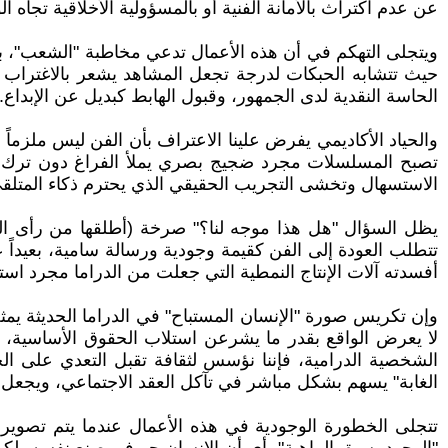
عن عدم اكتراث بالأمانة الفنية أو بالمسؤولية الأخلاقية تجاه 
ويتجلى التهكم في أن هذه الأعمال تدعي مخاطبة "الشعب"، بين
حيث تتشابه الحبكات لدرجة تجعل المشاهد يشعر بالاغتراب تج
الحاسة النقدية لدى الجمهور، وقبول الهابط كبديل عن الإبداع.
والحياد الأكاديمي يفرض علينا الاعتراف بأن الفن ليس ملزماً 
تصبح المسلسلات مجرد ضجيج بصري يملأ الفراغ دون ترك أثر 
الاستسهال وتخشى التجريب الحقيقي الذي يحترم ذكاء المتلق
يظل السؤال "هل هذا موجه لنا؟" صرخة (أطلقها من رأى الفن 
تتطلب العودة إلى الفن كقيمة وجودية ورسالة سامية، بعيداً ع
أفسدته آلات الإنتاج النمطية التي جعلت من الدراما مجرد است
وإن تكريس صورة "الإنسان المستباح" في الدراما الحديثة يمثل 
لا يعرض الواقع بقدر ما يشرعن استلاب الحقوق الأساسية، مح
الشخصية الدرامية، فإننا نؤسس لثقافة تقبل التعدي على 
الغابة" يسهم بشكل مباشر في تآكل العقد الاجتماعي، ويجعل 
تتجلى الخطورة الوجودية في هذه الأعمال عندما يتم تصوير "