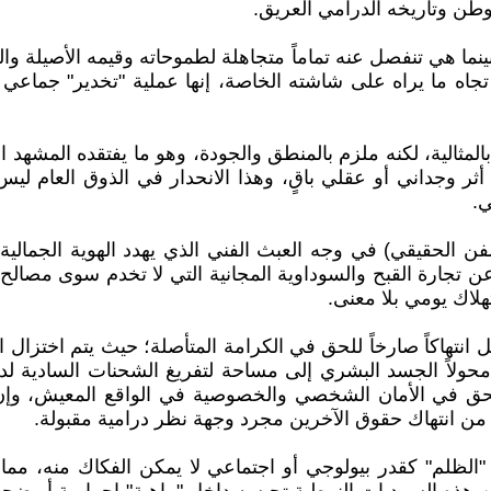
الوطن وتاريخه الدرامي العريق.
ما هي تنفصل عنه تماماً متجاهلة لطموحاته وقيمه الأصيلة وال
اه ما يراه على شاشته الخاصة، إنها عملية "تخدير" جماعي تج
بالمثالية، لكنه ملزم بالمنطق والجودة، وهو ما يفتقده المشهد 
وجداني أو عقلي باقٍ، وهذا الانحدار في الذوق العام ليس ن
ي.
الحقيقي) في وجه العبث الفني الذي يهدد الهوية الجمالية ل
ن تجارة القبح والسوداوية المجانية التي لا تخدم سوى مصالح 
هلاك يومي بلا معنى.
انتهاكاً صارخاً للحق في الكرامة المتأصلة؛ حيث يتم اختزال ا
ولاً الجسد البشري إلى مساحة لتفريغ الشحنات السادية لدى ا
الحق في الأمان الشخصي والخصوصية في الواقع المعيش، وإ
من انتهاك حقوق الآخرين مجرد وجهة نظر درامية مقبولة.
الظلم" كقدر بيولوجي أو اجتماعي لا يمكن الفكاك منه، مما 