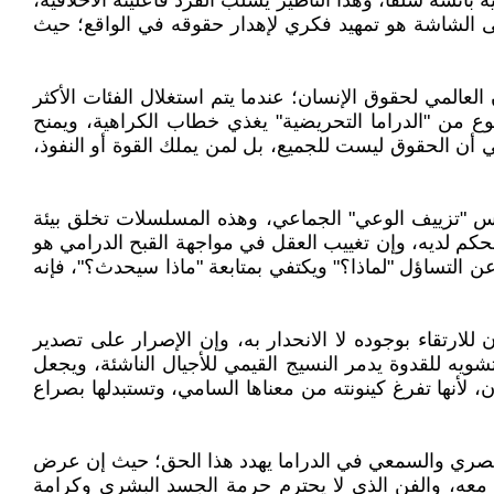
ئسة سلفاً، وهذا التأطير يسلب الفرد فاعليته الأخلاقية،
ى الشاشة هو تمهيد فكري لإهدار حقوقه في الواقع؛ حيث
لعالمي لحقوق الإنسان؛ عندما يتم استغلال الفئات الأكثر
لنوع من "الدراما التحريضية" يغذي خطاب الكراهية، ويمنح
هي أن الحقوق ليست للجميع، بل لمن يملك القوة أو النفوذ،
س "تزييف الوعي" الجماعي، وهذه المسلسلات تخلق بيئة
حكم لديه، وإن تغييب العقل في مواجهة القبح الدرامي هو
 التساؤل "لماذا؟" ويكتفي بمتابعة "ماذا سيحدث؟"، فإنه
للارتقاء بوجوده لا الانحدار به، وإن الإصرار على تصدير
ويه للقدوة يدمر النسيج القيمي للأجيال الناشئة، ويجعل
ن، لأنها تفرغ كينونته من معناها السامي، وتستبدلها بصراع
ث البصري والسمعي في الدراما يهدد هذا الحق؛ حيث إن عرض
 معه، والفن الذي لا يحترم حرمة الجسد البشري وكرامة