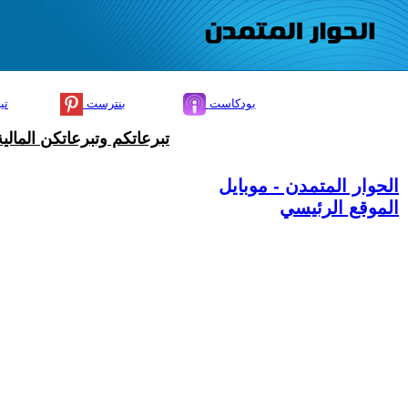
بودكاست
بنترست
تي
تبرعاتكم وتبرعاتكن المال
الحوار المتمدن - موبايل
الموقع الرئيسي