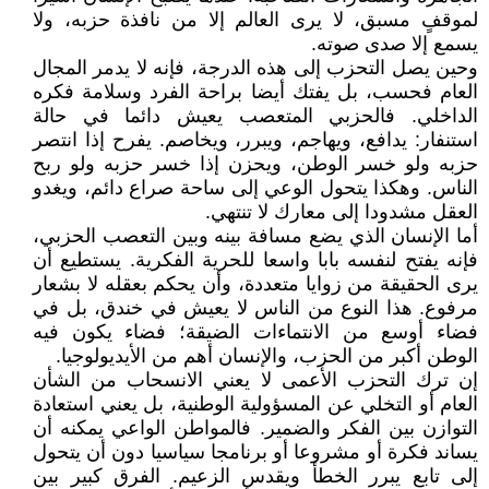
لموقفٍ مسبق، لا يرى العالم إلا من نافذة حزبه، ولا
يسمع إلا صدى صوته.
وحين يصل التحزب إلى هذه الدرجة، فإنه لا يدمر المجال
العام فحسب، بل يفتك أيضا براحة الفرد وسلامة فكره
الداخلي. فالحزبي المتعصب يعيش دائما في حالة
استنفار: يدافع، ويهاجم، ويبرر، ويخاصم. يفرح إذا انتصر
حزبه ولو خسر الوطن، ويحزن إذا خسر حزبه ولو ربح
الناس. وهكذا يتحول الوعي إلى ساحة صراع دائم، ويغدو
العقل مشدودا إلى معارك لا تنتهي.
أما الإنسان الذي يضع مسافة بينه وبين التعصب الحزبي،
فإنه يفتح لنفسه بابا واسعا للحرية الفكرية. يستطيع أن
يرى الحقيقة من زوايا متعددة، وأن يحكم بعقله لا بشعار
مرفوع. هذا النوع من الناس لا يعيش في خندق، بل في
فضاء أوسع من الانتماءات الضيقة؛ فضاء يكون فيه
الوطن أكبر من الحزب، والإنسان أهم من الأيديولوجيا.
إن ترك التحزب الأعمى لا يعني الانسحاب من الشأن
العام أو التخلي عن المسؤولية الوطنية، بل يعني استعادة
التوازن بين الفكر والضمير. فالمواطن الواعي يمكنه أن
يساند فكرة أو مشروعا أو برنامجا سياسيا دون أن يتحول
إلى تابع يبرر الخطأ ويقدس الزعيم. الفرق كبير بين