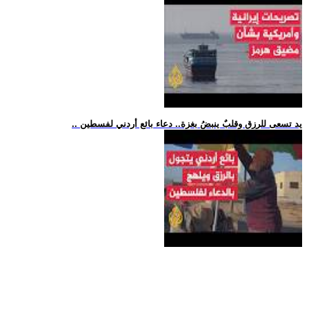
.. يد تسعى للرزق وقلبٌ ينبضُ بغزة.. دعاء بائع أردني لفسطين