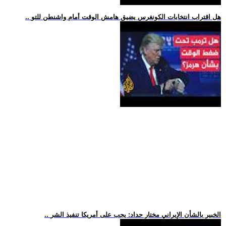
.. هل اقتراب انتخابات الكونغرس يضيق هامش الوقت أمام واشنطن للتو
.. الخبير بالشأن الإيراني مختار حداد: يجب على أمريكا تنفيذ الشر