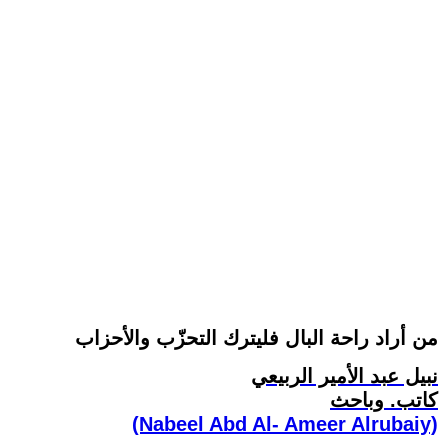
من أراد راحة البال فليترك التحزّب والأحزاب
نبيل عبد الأمير الربيعي
كاتب. وباحث
(Nabeel Abd Al- Ameer Alrubaiy)