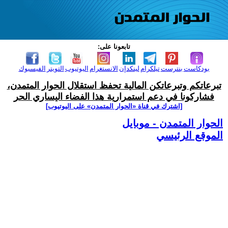
تابعونا على:
بودكاست
بنترست
تيلكرام
لينكدإن
الانستغرام
اليوتيوب
التويتر
الفيسبوك
تبرعاتكم وتبرعاتكن المالية تحفظ استقلال الحوار المتمدن،
فشاركونا في دعم استمرارية هذا الفضاء اليساري الحر
[اشترك في قناة ‫«الحوار المتمدن» على اليوتيوب]
الحوار المتمدن - موبايل
الموقع الرئيسي