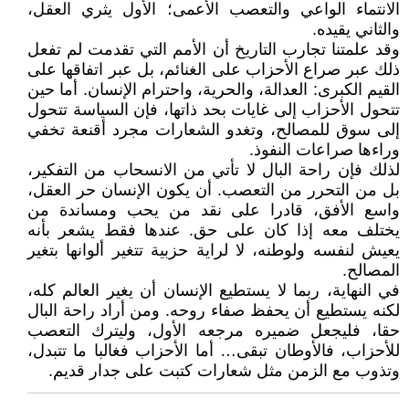
الانتماء الواعي والتعصب الأعمى؛ الأول يثري العقل،
والثاني يقيده.
وقد علمتنا تجارب التاريخ أن الأمم التي تقدمت لم تفعل
ذلك عبر صراع الأحزاب على الغنائم، بل عبر اتفاقها على
القيم الكبرى: العدالة، والحرية، واحترام الإنسان. أما حين
تتحول الأحزاب إلى غايات بحد ذاتها، فإن السياسة تتحول
إلى سوق للمصالح، وتغدو الشعارات مجرد أقنعة تخفي
وراءها صراعات النفوذ.
لذلك فإن راحة البال لا تأتي من الانسحاب من التفكير،
بل من التحرر من التعصب. أن يكون الإنسان حر العقل،
واسع الأفق، قادرا على نقد من يحب ومساندة من
يختلف معه إذا كان على حق. عندها فقط يشعر بأنه
يعيش لنفسه ولوطنه، لا لراية حزبية تتغير ألوانها بتغير
المصالح.
في النهاية، ربما لا يستطيع الإنسان أن يغير العالم كله،
لكنه يستطيع أن يحفظ صفاء روحه. ومن أراد راحة البال
حقا، فليجعل ضميره مرجعه الأول، وليترك التعصب
للأحزاب، فالأوطان تبقى… أما الأحزاب فغالبا ما تتبدل،
وتذوب مع الزمن مثل شعارات كتبت على جدار قديم.