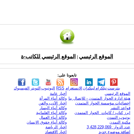
الموقع الرئيسي
الموقع الرئيسي للكاتب-ة
|
تابعونا على:
بنترست
تيلكرام
لينكدإن
الانستغرام
RSS
اليوتيوب
التويتر
الفيسبوك
الموقع الرئيسي
أخبار عامة
هيئة ادارة الحوار المتمدن - للإتصال بنا
وكالة أنباء المرأة
إحصائيات مؤسسة الحوار المتمدن
اخبار الأدب والفن
قواعد النشر
وكالة أنباء اليسار
ابرز كتاب / كاتبات الحوار المتمدن
وكالة أنباء العلمانية
يوتيوب التمدن
وكالة أنباء العمال
مكتبة التمدن
وكالة أنباء حقوق الإنسان
عدد الزوار: 3,428,229,069
اخبار الرياضة
اضافة موضوع جديد
اخبار الاقتصاد