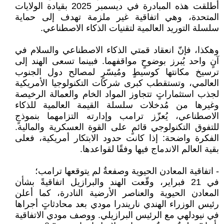
أُطلقت هذه المبادرة في ديسمبر 2025 بقيادة الولايات
المتحدة، وهي اتفاقية غير ملزمة تهدف إلى حماية
سلسلة التوريد العالمية لتقنيات الذكاء الاصطناعي.
وهكذا، فإنّ انعقاد قمتي الذكاء الاصطناعي والسلام في
آنٍ واحد يُبرز بوضوحٍ مواقفهما. فبينما تسعى الهند إلى
ترسيخ مكانتها كوسيطٍ ومُيسّرٍ لمصالح دول الجنوب
العالمي، وتستقطب كبرى شركات التكنولوجيا الأمريكية
لجذب استثماراتٍ تتجاوز المواد الخام والعمالة الرخيصة
وغيرها من مُدخلات سلسلة القيمة العالمية للذكاء
الاصطناعي، يُعزّز ترامب وإدارته التزامهما بنموذجٍ
للتفوق التكنولوجي قائمٍ على القوة العسكرية والمالية.
الفكرة واضحة: إذا كانت حدود الابتكار أمريكية، فعلى
بقية العالم الاندماج فيها وفقًا لقواعدها.
- اتفاقية المعادن الحيوية وصفعةٌ لم يتوقعها ترامب؛
في 21 فبراير، وقّعت الهند والبرازيل اتفاقيةً بشأن
المعادن الحيوية والعناصر الأرضية النادرة، كما أعلن
رئيس الوزراء الهندي ناريندرا مودي بعد محادثاتٍ أجراها
في نيودلهي مع الرئيس البرازيلي. ووصف مودي الاتفاقية