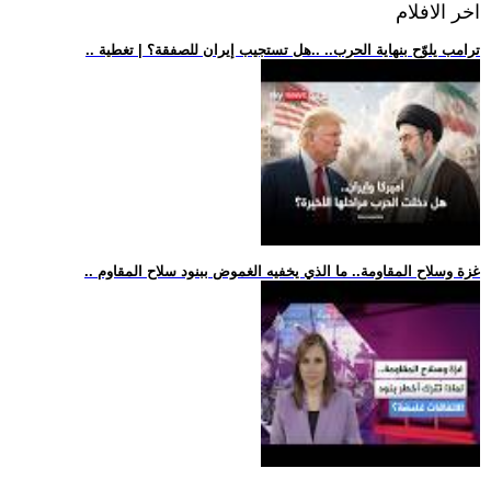
اخر الافلام
.. ترامب يلوّح بنهاية الحرب.. ..هل تستجيب إيران للصفقة؟ | تغطية
.. غزة وسلاح المقاومة.. ما الذي يخفيه الغموض ببنود سلاح المقاوم