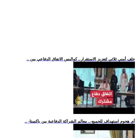
.. حلف أمني ثلاثي لتعزيز الاستقرار.. كواليس الاتفاق الدفاعي بين
.. -أي هجوم استهداف للجميع-.. معالم الشراكة الدفاعية بين باكستا