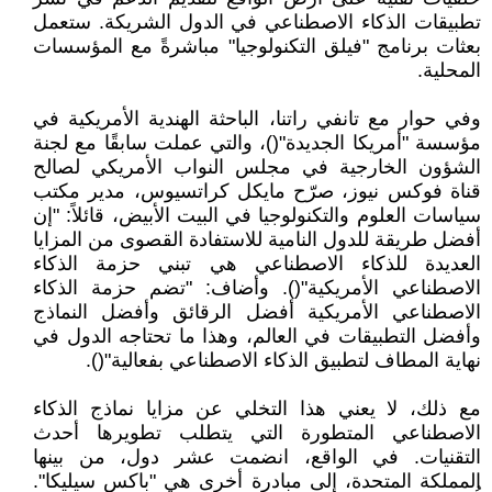
تطبيقات الذكاء الاصطناعي في الدول الشريكة. ستعمل
بعثات برنامج "فيلق التكنولوجيا" مباشرةً مع المؤسسات
المحلية.
وفي حوار مع تانفي راتنا، الباحثة الهندية الأمريكية في
مؤسسة "أمريكا الجديدة"()، والتي عملت سابقًا مع لجنة
الشؤون الخارجية في مجلس النواب الأمريكي لصالح
قناة فوكس نيوز، صرّح مايكل كراتسيوس، مدير مكتب
سياسات العلوم والتكنولوجيا في البيت الأبيض، قائلاً: "إن
أفضل طريقة للدول النامية للاستفادة القصوى من المزايا
العديدة للذكاء الاصطناعي هي تبني حزمة الذكاء
الاصطناعي الأمريكية"(). وأضاف: "تضم حزمة الذكاء
الاصطناعي الأمريكية أفضل الرقائق وأفضل النماذج
وأفضل التطبيقات في العالم، وهذا ما تحتاجه الدول في
نهاية المطاف لتطبيق الذكاء الاصطناعي بفعالية"().
مع ذلك، لا يعني هذا التخلي عن مزايا نماذج الذكاء
الاصطناعي المتطورة التي يتطلب تطويرها أحدث
التقنيات. في الواقع، انضمت عشر دول، من بينها
المملكة المتحدة، إلى مبادرة أخرى هي "باكس سيليكا".