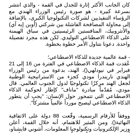
كان الجانب الأكثر إثارة للجدل في القمة - والذي انتشر
بسرعة كبيرة - هو صورة رئيس الوزراء الهندي مع
الرؤساء التنفيذيين لشركات التكنولوجيا الكبرى، بالإضافة
إلى محاولة المصافحة الفاشلة بين شركتي (أوبن إيه آي)
والأنثروبيك، المنافستين الرئيسيتين في سباق الهيمنة
على الذكاء الاصطناعي التوليدي. لكن هذه مجرد تفصيلة
واحدة. دعونا نتناول الأمر خطوة بخطوة.
- قمة عالمية جديدة للذكاء الاصطناعي؛
عُقدت قمة الذكاء الاصطناعي في الفترة من 16 إلى 21
فبراير في نيودلهي()، الهند، بدعوة من رئيس الوزراء
الهندي ناريندرا مودي كجزء من الاستراتيجية الوطنية
لجعل الهند مركزًا تكنولوجيًا لدول الجنوب العالمي. قال
مودي، مُقدّماً مبادرة "ماناف" كإطار لحوكمة الذكاء
الاصطناعي التي تتمحور حول الإنسان: "يجب أن يتطور
الذكاء الاصطناعي ليصبح مورداً عالمياً مشتركاً".
ووفقاً للأرقام الرسمية، وقّعت 88 دولة على الاتفاقية
النهائية(). ومن المثير للاهتمام، أنه خلال القمة، أعلن
وزير الإلكترونيات وتكنولوجيا المعلومات، أشوني فايشناو،