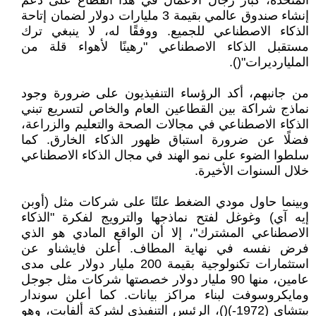
المتحدة، كبار رجال الأعمال في هذا القطاع على دعم
إنشاء صندوق عالمي بقيمة 3 مليارات دولار لضمان إتاحة
الذكاء الاصطناعي للجميع. ووفقًا له، لا ينبغي ترك
مستقبل الذكاء الاصطناعي "رهينًا لأهواء قلة من
المليارديرات"().
من جانبهم، أكد الرؤساء التنفيذيون على ضرورة وجود
نماذج شراكة بين القطاعين العام والخاص لتسريع تبني
الذكاء الاصطناعي في مجالات الصحة والتعليم والزراعة،
فضلًا عن ضرورة استباق ظهور الذكاء الخارق. كما
سلطوا الضوء على نمو الهند في مجال الذكاء الاصطناعي
خلال السنوات الأخيرة.
وبينما حاول مودي الضغط علنًا على شركات مثل (أوبن
إيه آي) وغوغل لفتح نماذجها والترويج لفكرة "الذكاء
الاصطناعي المشترك"، إلا أن الواقع المادي هو الذي
فرض نفسه في نهاية المطاف. أعلن فايشناو عن
استثمارات تكنولوجية بقيمة 200 مليار دولار على مدى
عامين، منها 90 مليار دولار خصصتها شركات مثل جوجل
ومايكروسوفت لبناء مراكز بيانات. كما أعلن سوندار
بيتشاي (1972-)()، الرئيس التنفيذي لشركة ألفابت، وهو