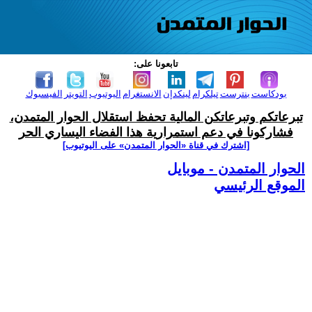
تابعونا على:
بودكاست
بنترست
تيلكرام
لينكدإن
الانستغرام
اليوتيوب
التويتر
الفيسبوك
تبرعاتكم وتبرعاتكن المالية تحفظ استقلال الحوار المتمدن،
فشاركونا في دعم استمرارية هذا الفضاء اليساري الحر
[اشترك في قناة ‫«الحوار المتمدن» على اليوتيوب]
الحوار المتمدن - موبايل
الموقع الرئيسي