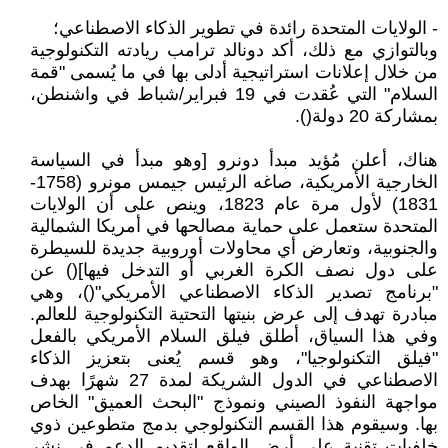
- الولايات المتحدة رائدة في تطوير الذكاء الاصطناعي؛
وبالتوازي مع ذلك، أكد دونالد ترامب ريادته التكنولوجية
من خلال إعلانات استراتيجية أدلى بها في ما يُسمى "قمة
السلام" التي عُقدت في 19 فبراير/شباط في واشنطن،
بمشاركة 20 دولة().
هناك، أعلن مُؤيد مبدأ دونرو [وهو مبدأ في السياسة
الخارجية الأمريكية، صاغه الرئيس جيمس مونرو (1758-
1831) لأول مرة عام 1823، وينص على أن الولايات
المتحدة ستعمل على حماية مصالحها في أمريكا الشمالية
والجنوبية، وتعارض أي محاولات أوروبية جديدة للسيطرة
على دول نصف الكرة الغربي أو التدخل فيها]() عن
"برنامج تصدير الذكاء الاصطناعي الأمريكي"()، وهي
مبادرة تهدف إلى عرض بنيتها التحتية التكنولوجية للعالم.
وفي هذا السياق، أطلق فيلق السلام الأمريكي بالفعل
"فيلق التكنولوجيا"، وهو قسم يُعنى بتعزيز الذكاء
الاصطناعي في الدول الشريكة لمدة 27 شهرًا بهدف
مواجهة النفوذ الصيني ونموذج "البحث العميق" الخاص
بها. وسيقوم هذا القسم التكنولوجي بدمج متطوعين ذوي
خلفيات تقنية على أرض الواقع لتقديم الدعم في نشر