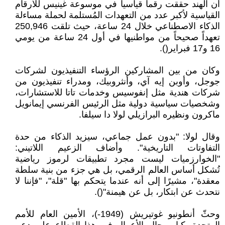
أن الهند حققت رقماً قياسياً في موسوعة غينيس للأرقام
القياسية لأكبر عدد من التعهدات المُستلمة لحملة مساءلة
الذكاء الاصطناعي خلال 24 ساعة، حيث تلقت 250,946
تعهداً صحيحاً من مواطنيها في أول 24 ساعة من يومي
16 و17 فبراير().
وكان من بين المشاركين الرؤساء التنفيذيون لشركات
جوجل، وأوبن إيه آي، وأنثروبيك، ومدراء تنفيذيون من
شركات هندية مثل إنفوسيس وخدمات تاتا للاستشارات،
وشخصيات سياسية دولية مثل الرئيس الفرنسي إيمانويل
ماكرون ونظيره البرازيلي لولا دا سيلفا.
وقال لولا: "بدون عمل جماعي، سيزيد الذكاء من حدة
التفاوتات التاريخية". وأضاف الزعيم اللاتيني:
"الخوارزميات ليست مجرد تطبيقات لرموز رياضية
تُشكل أساس العالم الرقمي، بل هي جزء من بنية سلطة
معقدة"، مشيرًا إلى أنه عندما يتحكم بها "قلة"، "فإننا لا
نتحدث عن ابتكار، بل عن هيمنة"().
وحثّ أنطونيو غوتيريش (1949-)، الأمين العام للأمم