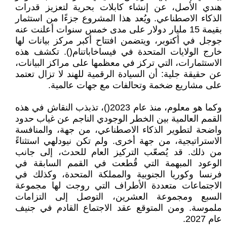
هندي الأصل، عن إنشاء كابلات بحرية لتعزيز قدرات
الذكاء الاصطناعي. ويُعد هذا المشروع جزءًا من استثمار
بقيمة 15 مليار دولار على مدى خمس سنوات أعلنت عنه
جوجل في أكتوبر، ويتضمن افتتاح أكبر مركز بيانات لها
خارج الولايات المتحدة في فيساخاباتنام(). تكشف هذه
الاستثمارات، التي تركز في معظمها على مراكز البيانات،
عن حقيقة جلية: أن السيادة الرقمية للهند لا تزال تعتمد
على مشاريع ضخمة وتحالفات مع جهات عالمية.
وكما هو معلوم، منذ عام 2023()، تذبذب النقاش في هذه
القمم العالمية بين الخطر الوجودي الناجم عن غياب حدود
واضحة لتطوير الذكاء الاصطناعي، من جهة، والمنافسة
الاستراتيجية، من جهة أخرى. ولم تكن نيودلهي استثناءً
من ذلك. قد يُصعّب التركيز العام للحدث، إلى جانب
الوعود المبهمة التي قُطعت في القمم السابقة في
فرنسا وكوريا الجنوبية والمملكة المتحدة، وكذلك في
الاجتماعات متعددة الأطراف التي روجت لها مجموعة
السبع ومجموعة العشرين، التوصل إلى التزامات
ملموسة. ومن المتوقع عقد الاجتماع القادم في جنيف
عام 2027.