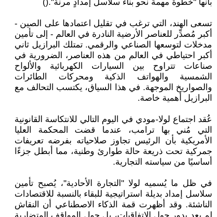
بأنها "خطوةٌ مهمةٌ نحو بناء سلاسل إمدادٍ مرنة".()
تسعى الهند، التي ترغب في تقليل اعتمادها على الصين -
أكبر مُصدِّر للعناصر الأرضية النادرة في العالم - إلى تأمين
مدخلات لتوسعها الصناعي والرقمي. تمتلك البرازيل ثاني
أكبر احتياطي في العالم من هذه العناصر، الضرورية في
صناعات تتراوح بين السيارات الكهربائية والألواح
الشمسية والهواتف الذكية ومحركات الطائرات
والصواريخ الموجهة. في هذا السياق، يكتسب التحالف مع
البرازيل أهمية خاصة.
عُقد اجتماع لولا-مودي في اليوم التالي للانتكاسة القانونية
التي مُني بها ترامب، عندما قضت المحكمة العليا
الأمريكية بأن الرئيس تجاوز صلاحياته بفرضه تعريفات
جمركية تحت ذريعة حالة طوارئ وطنية، مما أبطل جزءًا
أساسيًا من سياسته التجارية.
في ظل ما يُسميه لولا "التجارة الأحادية"، يُصبح تأمين
سلاسل إمداد بديلة استراتيجية للبقاء بالنسبة للاقتصادات
الناشئة. وقد أظهرت قمة الذكاء الاصطناعي أن النقاش
لم يعد يدور حول الاتفاقيات، بل حول المواقف المتضاربة