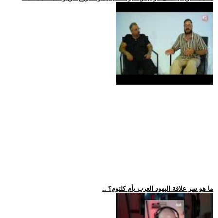
.. ما هو سر علاقة اليهود العرب بأم كلثوم؟