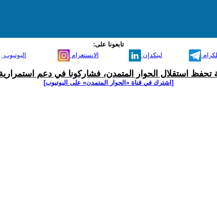
تابعونا على:
لكرام
لينكدإن
الانستغرام
اليوتيوب
ية تحفظ استقلال الحوار المتمدن، فشاركونا في دعم استمرارية 
[اشترك في قناة ‫«الحوار المتمدن» على اليوتيوب]