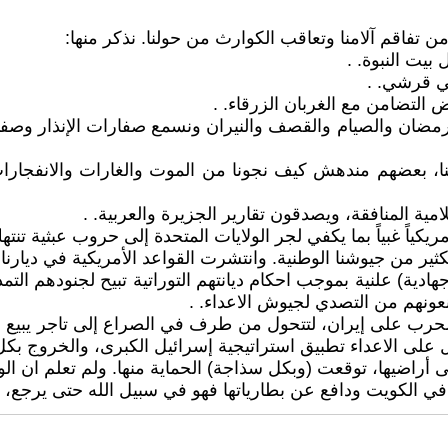
من تفاقم آلامنا وتعاقب الكوارث من حولنا. نذكر منها:
يت النبوة. .
ي قرشي. .
 التضامن مع الغربان الزرقاء. .
اح ورمضان والصيام والقصف والنيران ونسمع صفارات الإنذار و
امنا، بعضهم مندهش كيف نجونا من الموت والغارات والانفجا
 المنافقة، ويصدقون تقارير الجزيرة والعربية. .
كثير من جيوشنا الوطنية. وانتشرت القواعد الأمريكية في ديارنا
دية) علنية بموجب احكام ديانتهم التوراتية تبيح لجنودهم التم
ونهم من التصدي لجيوش الاعداء. .
الحرب على إيران، لتتحول من طرف في الصراع إلى تاجر يبيع 
 على الاعداء تطبيق استراتيجية إسرائيل الكبرى، والخروج بكل
 أراضيها، توقعت (وبكل سذاجة) الحماية منها. ولم تعلم ان الو
ي الكويت ودافع عن بطارياتها فهو في سبيل الله حتى يرجع، وان