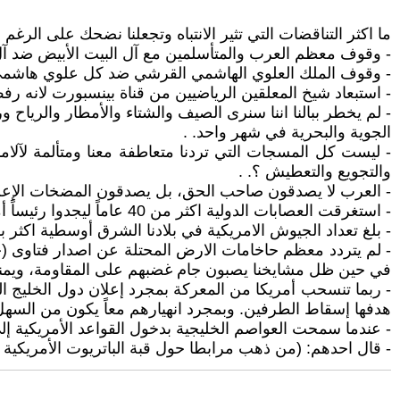
ما اكثر التناقضات التي تثير الانتباه وتجعلنا نضحك على الرغم 
- وقوف معظم العرب والمتأسلمين مع آل البيت الأبيض ضد آل ب
- وقوف الملك العلوي الهاشمي القرشي ضد كل علوي هاشم
- استبعاد شيخ المعلقين الرياضيين من قناة بينسبورت لانه رفض
- لم يخطر ببالنا اننا سنرى الصيف والشتاء والأمطار والري
الجوية والبحرية في شهر واحد. .
- ليست كل المسجات التي تردنا متعاطفة معنا ومتألمة لآل
والتجويع والتعطيش ؟. .
- العرب لا يصدقون صاحب الحق، بل يصدقون المضخات الإعلامية
- استغرقت العصابات الدولية اكثر من 40 عاماً ليجدوا رئيساً أمريكياً غبياً بما يكفي لجر الولايات المتحدة إلى حروب عبثية تنتهك الأعراف والقوانين وتغير خارطة الشرق الأوسط. .
- بلغ تعداد الجيوش الامريكية في بلادنا الشرق أوسطية اكثر ب
- لم يتردد معظم حاخامات الارض المحتلة عن اصدار فتاوى (جها
في حين ظل مشايخنا يصبون جام غضبهم على المقاومة، ويمنع
- ربما تنسحب أمريكا من المعركة بمجرد إعلان دول الخليج 
هدفها إسقاط الطرفين. وبمجرد انهيارهم معاً يكون من السهل
- عندما سمحت العواصم الخليجية بدخول القواعد الأمريكية إلى
- قال احدهم: (من ذهب مرابطا حول قبة الباتريوت الأمريكية ف