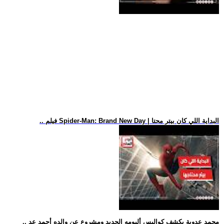
.. فيلم Spider-Man: Brand New Day | البداية اللي كان بيتر محتا
.. محمد عدوية يكشف كواليس ألبومه الجديد ومشروع عن والده أحمد عد