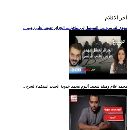
اخر الافلام
.. مهدي لعريبي: من السينما إلى -مافيا-... الجزائر تقبض على زعيم
.. محمد علام وهيثم سعيد: ألبوم محمد عدوية الجديد استكمالا لنجاح