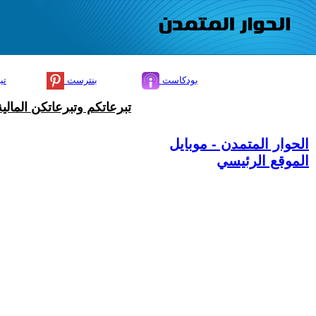
بودكاست
بنترست
تي
تبرعاتكم وتبرعاتكن المال
الحوار المتمدن - موبايل
الموقع الرئيسي