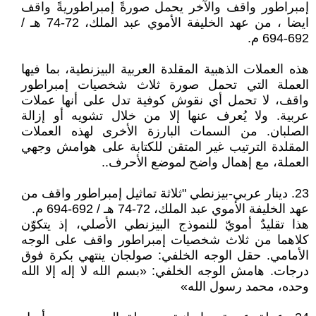
إمبراطور واقف والآخر يحمل صورةً إمبراطوريةً واقف
ايضا ، من عهد الخليفة الأموي عبد الملك، 72-74 هـ /
692-694 م.
هذه العملات الذهبية المقلدة العربية البيزنطية، بما فيها
العملة التي تحمل صورة ثلاث شخصيات إمبراطور
واقف، لا تحمل أي نقوش كوفية تدل على أنها عملات
عربية. ولا يُعرف عنها إلا من خلال تشويه أو إزالة
الصلبان. من السمات البارزة الأخرى لهذه العملات
المقلدة الترتيب غير المتقن للكتابة على هوامش وجهي
العملة، مع إهمال واضح لموضع الأحرف..
23. دينار عربي-بيزنطي "ثلاثة تماثيل إمبراطور واقف من
عهد الخليفة الأموي عبد الملك، 72-74 هـ / 692-694 م.
هذا تقليدٌ أمويّ للنموذج البيزنطي الأصلي، إذ يتكوّن
كلاهما من ثلاث شخصيات إمبراطور واقف على الوجه
الأمامي. حقل الوجه الخلفي: صولجان ينتهي بكرة فوق
درجات. هامش الوجه الخلفي: «بسم الله لا إله إلا الله
وحده، محمد رسول الله»