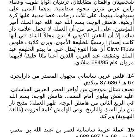
شخصيتان واقفتان متقابلتان، ترتديان أثواباً طويلة وغطاء
رأس عربي مزين بنجوم سداسية. يدهما اليمنى على
سيوفهما. بينهما، على ثلاث درجات، عصا مدببة عليها كرة
أرضية. هامش الوجه: بسم الله عبد الله عبد الملك أمير
المؤمنين. على الرغم من أن العملة لا تحمل علامة دار
سك، إلا أن النقش الكوفي لا يدع مجالاً للشك في أنها
كانت إصدارًا رسميًا للخليفة الأموي. ويرى كلايف فلوس
Clive Floss أن هذا النوع يُمثل على ما يبدو الخليفة عبد
الملك وشقيقه عبد العزيز، اللذين أُعلنا معًا خليفةً لأبيهما
مروان عام 684/85 ميلادي.
14. فلس عربي ساساني مجهول المصدر من دارابجرد،
67 هـ / 686-87 ميلادي.
نصف تمثال نموذجي من أواخر العصر العربي الساساني،
عليه نقش بهلوي أمام النصف. هامش الوجه: بسم الله
في الربع الثاني من هامش الوجه. ظهر العملة: مذبح نار
بين دار السك والتاريخ، وفي الهامش كلمة أفزوت (باللغة
البهلوية) وبركة.
15. عملة عربية ساسانية لعمر بن عبيد الله بن معمر،
فارس، 68 هـ / 687-688 م.