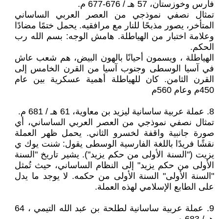
فارس وخوزستان، 57 هـ / 676-677 م.
تمثال نصفي نموذجي من العصر العربي الساساني
المتأخر، يصور مذبحًا للنار مع مرافقيه. يحمل ختمًا مضادًا
وعلامة اختبار من الهياطلة. هامش الوجه: بسم الله رب
الحكم.
الهياطلة ، ويسمون أحيانًا بالهون البيض، هم شعب عاش
في آسيا الوسطى وجنوب آسيا من القرن الخامس إلى
القرن الثامن. كان للهياطلة أهمية عسكرية بين عام
450م وعام 560م
8. عملة عربية ساسانية ليزيد بن معاوية، 61 هـ / 681 م.
تمثال نصفي نموذجي من العصر العربي الساساني، أي
صورة جانبية واقفة لخسرو الثاني. يحمل ظهر العملة
نقشًا فريدًا باللغة الفارسية الوسطى يقول: شنت يوك ي
يزيت ("السنة الأولى من حكم يزيد"). يشير تاريخ "السنة
الأولى من حكم يزيد" إلى النظام الساساني، حيث تُمثل
"السنة الأولى" السنة الأولى من حكمه. لا يوجد ما يدل
على الطابع الإسلامي لهذه العملة.
9. عملة عربية ساسانية لطلحة بن عبد الله التيمي ، 64