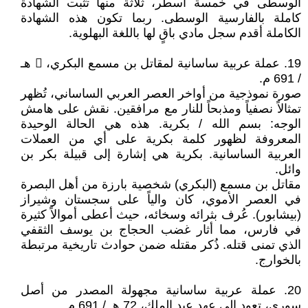
الوسطى في خمسة أسطر، ثلاثة منها تُثبت الشهادة
كاملة بالفارسية الوسطى. ربما تكون هذه الشهادة
الكاملة أقدم سجل مادي باقٍ لها باللغة البهلوية.
19. عملة عربية ساسانية لمقاتل بن مسمع البكري، ​󈒔 هـ
/ 691 م.
صورة نموذجية من أواخر العصر العربي الساساني، تُظهر
تمثالاً نصفياً ومذبحاً للنار مع مرافقين. نقش على هامش
الوجه: بسم الله / بكرية. هذه هي الحالة الوحيدة
المعروفة لظهور كلمة بكرية على أي من العملات
العربية الساسانية. بكرية هي إشارة إلى قبيلة بكر بن
وائل.
مقاتل بن مسمع (البكري) شخصية بارزة من أهل البصرة
في العصر الأموي، كان والياً على سجستان وشيراز
(بيشابور). عُرف بثرائه وسخائه، حيث أعطى أموالاً كثيرة
في فارس، مما أثار غضب الحجاج بن يوسف الثقفي
الذي تمنى قتله. ذُكر مقتله ضمن حوادث تاريخية مرتبطة
بالخوارج.
20. عملة عربية ساسانية مجهولة المصدر من أصل
سوري، تعود إلى عهد عبد الملك، 72 هـ / 691 م.