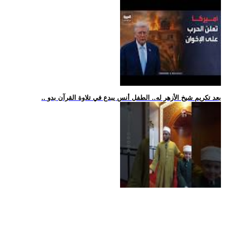
.. بعد تكريم شيخ الأزهر له.. الطفل أنس يبدع في تلاوة القرآن بدو