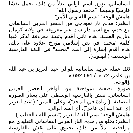
الساساني، بدون اسم الوالي. بدلاً من ذلك، يحمل نقشًا
فارسيًا وسيطًا: "محمد رسول الله".
هامش الوجه: "بسم الله ولي الأمر".
الظهر: مذبح نار نموذجي من العصر العربي الساساني
مع خدم، مع اسم دار سك غير معروفة في ولاية كرمان
وتاريخ العملة. هذه ثاني أقدم وثيقة معروفة تُذكر فيها
كلمة "محمد" في نص إسلامي مؤرخ. علاوة على ذلك،
هذه أقدم إشارة إلى اسم "محمد" في اللغة الفارسية
الوسيطة (البهلوية).
18. عملة عربية ساسانية للوالي عبد العزيز بن عبد الله
بن عامر، 72 هـ / 691-692 م.
ؤالوجه:
صورة نصفية نموذجية من أواخر العصر العربي
الساساني. نقش بالفارسية الوسطى على يسار الصورة
النصفية: ("زيادة في المجد")، وعلى اليمين: ("عبد العزيز
إي عبد الله إي عامر")، أي اسم الوالي.
هامش الوجه: بسم الله / العزيز ("بسم الله / العظيم").
الظهر: يخلو من مذبح النار العربي الساساني التقليدي مع
مرافقيه. بدلاً من ذلك، يحتوي على نقش بالفارسية