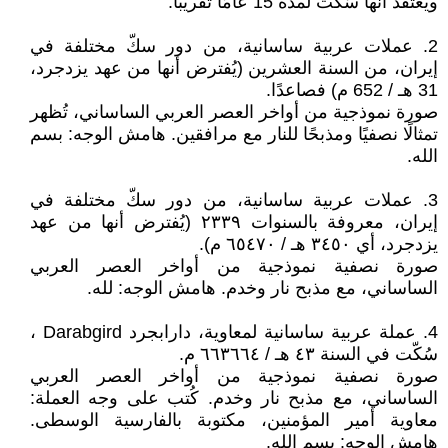
ويُعتقد أنها سُكّت لمدة 15 عامًا تقريبًا.
2. عملات عربية ساسانية، من دور سكّ مختلفة في
إيران، من السنة العشرين (يُفترض أنها من عهد يزدجرد،
31 هـ / 652 م) فصاعدًا.
صورة نموذجية من أواخر العصر العربي الساساني، تُظهر
تمثالًا نصفيًا ومذبحًا للنار مع مرافقين. هامش الوجه: بسم
الله.
3. عملات عربية ساسانية، من دور سكّ مختلفة في
إيران، معروفة بالسنوات ٢٣٣٩ (يُفترض أنها من عهد
يزدجرد، أي ٣٤٥٠ هـ / ٦٥٤٧٠ م).
صورة نصفية نموذجية من أواخر العصر العربي
الساساني، مع مذبح نار وخدم. هامش الوجه: لله.
4. عملة عربية ساسانية لمعاوية، دارابجرد Darabgird ،
سُكّت في السنة ٤٣ هـ / ٦٦٣٦٦٤ م.
صورة نصفية نموذجية من أواخر العصر العربي
الساساني، مع مذبح نار وخدم. كُتب على وجه العملة:
معاوية أمير المؤمنين، مكتوبة بالفارسية الوسطى.
هامش الوجه: بسم الله.