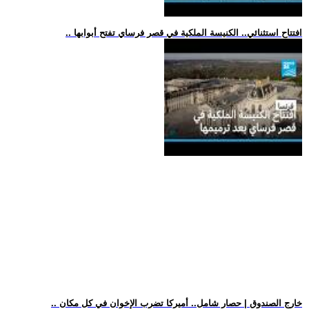
.. افتتاح استثنائي.. الكنيسة الملكية في قصر فرساي تفتح أبوابها
.. خارج الصندوق | حصار شامل.. أميركا تضرب الإخوان في كل مكان