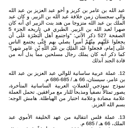
عبد الله بن عامر بن كريز و أخو عبد العزيز بن عبد الله
والي سجستان زمن خلافة عبد الله بن الزبير. و كان عبد
الملك بن عبد الله متزوجا من هند بنت الزبير اي أنه كان
صهرا لعبد الله بن الزبير. الطبري في تاريخه الجزء 5
الصفحة 527 ذكر الآتي: "واجتمع أهل الْبَصْرَة عَلَى أن
يجعلوا عَلَيْهِم مِنْهُمْ أميرا يصلي بهم حَتَّى يجتمع الناس
عَلَى إمام، فجعلوا عَبْد الْمَلِكِ بن عَبْدِ اللَّهِ بْنِ عَامِر شهرا"
كما ذكر انه كان يملك رجال مسلحين مما يدل أنه من
قادة الجند آنذلك
12. عملة عربية ساسانية للوالي عبد العزيز بن عبد الله
بن عامر، سيستان، 66 هـ / 685-686 م.
نموذج نموذجي للعملات العربية الساسانية المتأخرة،
يصور تمثالاً نصفياً ومذبحاً للنار مع مرافقين. تحمل العملة
علامة مضادة وعلامة اختبار من الهياطلة. هامش الوجه:
بسم الله العزيز.
13. عملة فلس انتقالية من عهد الخليفة الأموي عبد
الملك، 66 هـ / 685 م.