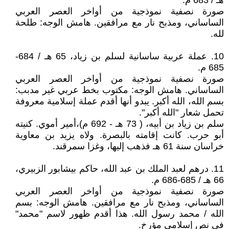
هـ / 683 م.
صورة نصفية نموذجية من أواخر العصر العربي
الساساني، ومذبح نار مع مرافقين. هامش الوجه: طلحة
لله.
10. عملة عربية ساسانية لسلم بن زياد، 65 هـ / 684-
685 م.
صورة نصفية نموذجية من أواخر العصر العربي
الساساني. هامش الوجه: مكتوب بخط عربي غير مدبب:
بسم الله، الله أكبر. يبدو أنها أقدم عملة إسلامية معروفة
تحمل شعار "الله أكبر".
سلم بن زياد بن أبيه، ( 73 هـ - 692 م)،أمير أموي. كنيته
أبو حرب. كانت إقامته بالبصرة. ولاه يزيد بن معاوية
خراسان سنة 61 هـ فذهب إليها، وغزا سمرقند.
11. درهم لعبد الملك بن عبد الله، حاكم بيشابور الزبيري،
66 هـ / 685-686 م.
صورة نصفية نموذجية من أواخر العصر العربي
الساساني، ومذبح نار مع مرافقين. هامش الوجه: بسم
الله / محمد رسول الله. هذا أقدم ظهور لاسم "محمد"
في نص إسلامي مؤرخ.