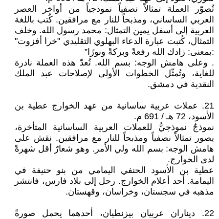
تُصوّر العملة تمثالاً نصفياً نموذجياً من أواخر العصر
العربي الساساني، ومذبحاً للنار مع مرافقين. كُتب باللغة
العربية إلى أسفل يمين التمثال: محمد رسول الله. وخلف
التمثال، كُتبت عبارة الدعاء البهلوي التقليدي "خرا أفزوت"
:بمعنى: زادك الله رفعةً وبركةً ونورًا”
. وعلى هامش الوجه: بسم الله. تُعدّ هذه العملة نادرة
للغاية، وتُمثّل الخطوات الأولى لإصلاحات عبد الملك
النقدية في دمشق.
21. عملات عربية ساسانية من عهد الخوارج عطية بن
الأسود، 72 هـ / 691 م.
نموذجٌ نموذجيٌّ للعملات العربية الساسانية المتأخرة،
يصور تمثالاً نصفياً ومذبحاً للنار مع مرافقين. نقش على
هامش الوجه: بسم الله ولي الأمر. وهو شعارٌ أقل شهرةً
لدى الخوارج.
عطية بن الأسود الحنفي اليمامي من بنو حنيفة في
اليمامة. أحد أعلام الخوارج. رحل إلى بلاد فارس، فانتشر
مذهبه في سجستان، وخراسان، وقهستان.
22. ديناران عربيان بيزنطيان، أحدهما يحمل صورةً