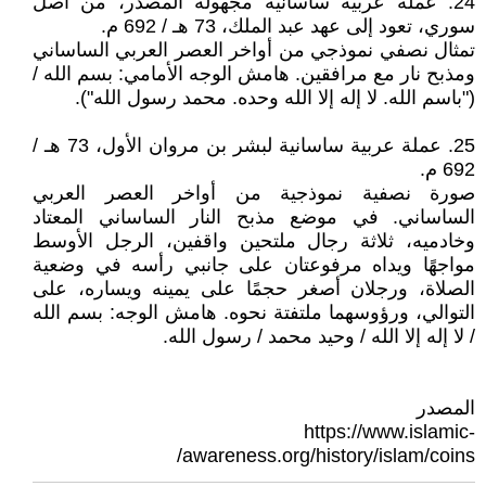
24. عملة عربية ساسانية مجهولة المصدر، من أصل
سوري، تعود إلى عهد عبد الملك، 73 هـ / 692 م.
تمثال نصفي نموذجي من أواخر العصر العربي الساساني
ومذبح نار مع مرافقين. هامش الوجه الأمامي: بسم الله /
("باسم الله. لا إله إلا الله وحده. محمد رسول الله").
25. عملة عربية ساسانية لبشر بن مروان الأول، 73 هـ /
692 م.
صورة نصفية نموذجية من أواخر العصر العربي
الساساني. في موضع مذبح النار الساساني المعتاد
وخادميه، ثلاثة رجال ملتحين واقفين، الرجل الأوسط
مواجهًا ويداه مرفوعتان على جانبي رأسه في وضعية
الصلاة، ورجلان أصغر حجمًا على يمينه ويساره، على
التوالي، ورؤوسهما ملتفتة نحوه. هامش الوجه: بسم الله
/ لا إله إلا الله / وحيد محمد / رسول الله.
المصدر
https://www.islamic-
awareness.org/history/islam/coins/