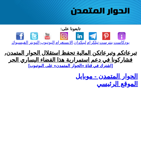
تابعونا على:
بودكاست
بنترست
تيلكرام
لينكدإن
الانستغرام
اليوتيوب
التويتر
الفيسبوك
تبرعاتكم وتبرعاتكن المالية تحفظ استقلال الحوار المتمدن،
فشاركونا في دعم استمرارية هذا الفضاء اليساري الحر
[اشترك في قناة ‫«الحوار المتمدن» على اليوتيوب]
الحوار المتمدن - موبايل
الموقع الرئيسي