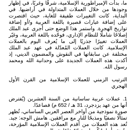
ما، بدأت الإمبراطورية الإسلامية، شرقًا وغربًا، في إظهار
وجودها من خلال العملات المتداولة في أراضيها. في
البداية، كانت التغييرات طفيفة للغاية، حيث اقتصرت
على إضافة عبارات قصيرة باللغة العربية و/أو إضافة
تواريخ الهجرة. واستمر هذا الوضع حتى أجرى عبد الملك
إصلاحًا شاملًا للنظام الإداري، فوحّده باللغة العربية، وغيّر
العملات تغييرًا جذريًا إلى ما يُعرف اليوم بالعملات
الإسلامية. كانت العملات المُعدّلة في عهد عبد الملك
مختلفة عن سابقاتها في النقوش والمضمون الديني، إذ
أكدت هذه العملات الجديدة على وحدانية الله ومحمد
رسول الله.
الترتيب الزمني للعملات الإسلامية من القرن الأول
الهجري
1. عملات عربية ساسانية من السنة العشرين (يُفترض
أنها من عهد يزدجرد، 31 هـ / 652 م) فصاعدًا.
صورة نموذجية من أواخر العصر العربي الساساني، تُظهر
تمثالًا نصفيًا ومذبحًا للنار مع مرافقين. هامش الوجه: جيد.
تُعد هذه العملات من أقدم العملات الإسلامية المؤرخة،