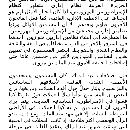
الجزيرة العربية نظام إداري متطور كنظام
الإمبراطوريتين المهزومتين، لذا كان الخيار الأمثل لهم هو
الحفاظ على الأنظمة الإدارية القائمة، كما فعل الفاتحون
الآخرون قبلهم وبعدهم. إلا أن المسلمين الأوائل ورثوا
نظامين إداريين مختلفين من الإمبراطوريتين المهزومتين،
ما اضطرهم إلى إنشاء نظامين إداريين متوازيين، أحدهما
في الشرق والآخر في الغرب، يختلفان في اللغة والثقافة
والنظام النقدي والضوابط. استمر المسلمون في تطبيق
هذين النظامين المتوازيين لأكثر من خمسين عامًا حتى
إصلاحات الخليفة الأموي عبد الملك بن مروان.
قبل إصلاحات عبد الملك، كان المسلمون يستخدمون
الأنظمة النقدية القائمة لأسلافهم الساسانيين
والبيزنطيين. ويُثار جدلٌ حول أقدم العملات وتاريخها. يرى
البعض أن المسلمين بدأوا سكّ العملات فورًا تقريبًا كما
فعلوا في الإمبراطورية الساسانية السابقة. بينما يرى
آخرون أن المسلمين لم يسكّوا العملات في الأراضي
البيزنطية السابقة إلا في عهد عبد الملك. ومع ذلك، يبدو
الرأي الوسطي أكثر ملاءمة، إذ كانت العملات في الحقبة
التي سبقت ظهور عبد الملك معقدة للغاية. في مرحلة