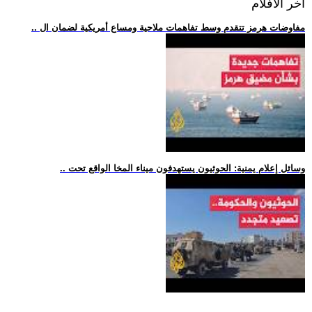
اخر الافلام
.. مفاوضات هرمز تتقدم وسط تفاهمات ملاحية ومساع أمريكية لضمان ال
.. وسائل إعلام يمنية: الحوثيون يستهدفون ميناء المخا الواقع تحت