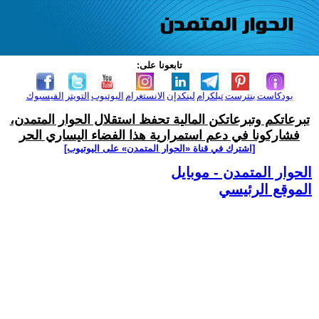
تابعونا على:
بودكاست
بنترست
تيلكرام
لينكدإن
الانستغرام
اليوتيوب
التويتر
الفيسبوك
تبرعاتكم وتبرعاتكن المالية تحفظ استقلال الحوار المتمدن،
فشاركونا في دعم استمرارية هذا الفضاء اليساري الحر
[اشترك في قناة ‫«الحوار المتمدن» على اليوتيوب]
الحوار المتمدن - موبايل
الموقع الرئيسي