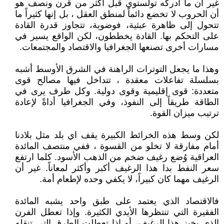
غير أن ما أدركه تولستوي قبل أكثر من قرن ونصف هو
أن الحروب لا تخضع دائماً لمنطق العقل ، بل إنها كثيراً ما
تتحول إلى ظاهرة عبثية، فوضوية، تتجاوز قدرة القادة
على التحكم بها. القادة يخططون، لكن الواقع يسير في
مسارات أخرى تصنعها الجغرافيا والاقتصاد والمجتمعات.
وهذا ما يجعل التوترات الراهنة في الشرق الأوسط أشبه
بسلسلة تفاعلات معقدة ، تتداخل فيها مصالح قوى
متعددة: قوى إقليمية وقوى دولية. وكل طرف يرى في
الطاقة طريقاً إلى النفوذ، وفي الجغرافيا أداةً لإعادة
ترتيب ميزان القوة.
لكن وسط هذه الخرائط الكبيرة يقف اي بلد مثل بلادنا
أمام مفارقة لا تخلو من القسوة ، ففي منتصف المائدة
العراقية وُضع رغيف ضخم من الذهب الأسود. كلما ارتفع
سعر النفط بدا هذا الرغيف أكبر وأكثر لمعاناً. غير أن
الرغيف مهما كان كبيراً، لا يكفي وحده لإطعام أمة.
فالاقتصاد الذي يعتمد على طبق واحد يشبه المائدة
الفقيرة التي تنتظرها الأيدي الكثيرة. وإذا تعطل الفرن
الذي يخبز هذا الرغيف، أو إذا تعطلت الطرق التي تنقله