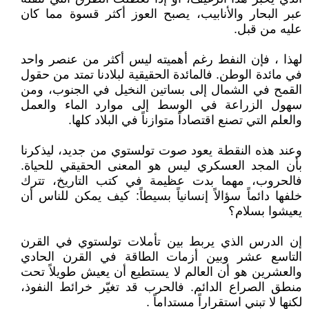
عبر البحار والأنابيب، يصبح العوز أكثر قسوة مما كان
عليه من قبل.
لهذا ، فإن النفط رغم أهميته ليس أكثر من عنصر واحد
في مائدة الوطن. فالمائدة الحقيقية لبلادنا تمتد من حقول
القمح في الشمال إلى بساتين النخيل في الجنوب، ومن
سهول الزراعة في الوسط إلى موارد الماء والعمل
والعلم التي تصنع اقتصاداً متوازناً في البلاد كلها.
وعند هذه النقطة يعود صوت تولستوي من جديد، ليذكرنا
بأن المجد العسكري ليس هو المعنى الحقيقي للحياة.
فالحروب، مهما بدت عظيمة في كتب التاريخ، تترك
خلفها دائماً سؤالاً إنسانياً بسيطاً: كيف يمكن للناس أن
يعيشوا بسلام؟
إن الدرس الذي يربط بين تأملات تولستوي في القرن
التاسع عشر وبين أزمات الطاقة في القرن الحادي
والعشرين هو أن العالم لا يستطيع أن يعيش طويلاً تحت
منطق الصراع الدائم. فالحرب قد تغيّر خرائط النفوذ،
لكنها لا تبني استقراراً مستداماً .