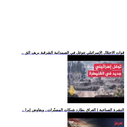
.. قوات الاحتلال الإسرائيلي تتوغل في الصمدانية الشرقية بريف الق
.. النشرة الصباحية | العراق يطارد شبكات المسيّرات.. ويفاوض إيرا