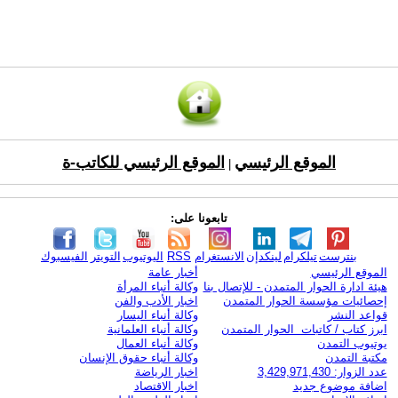
الموقع الرئيسي
الموقع الرئيسي للكاتب-ة
|
تابعونا على:
بنترست
تيلكرام
لينكدإن
الانستغرام
RSS
اليوتيوب
التويتر
الفيسبوك
الموقع الرئيسي
أخبار عامة
هيئة ادارة الحوار المتمدن - للإتصال بنا
وكالة أنباء المرأة
إحصائيات مؤسسة الحوار المتمدن
اخبار الأدب والفن
قواعد النشر
وكالة أنباء اليسار
ابرز كتاب / كاتبات الحوار المتمدن
وكالة أنباء العلمانية
يوتيوب التمدن
وكالة أنباء العمال
مكتبة التمدن
وكالة أنباء حقوق الإنسان
عدد الزوار: 3,429,971,430
اخبار الرياضة
اضافة موضوع جديد
اخبار الاقتصاد