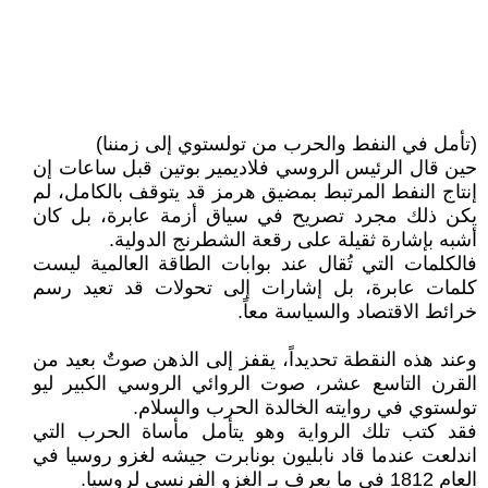
(تأمل في النفط والحرب من تولستوي إلى زمننا)
حين قال الرئيس الروسي فلاديمير بوتين قبل ساعات إن
إنتاج النفط المرتبط بمضيق هرمز قد يتوقف بالكامل، لم
يكن ذلك مجرد تصريح في سياق أزمة عابرة، بل كان
أشبه بإشارة ثقيلة على رقعة الشطرنج الدولية.
فالكلمات التي تُقال عند بوابات الطاقة العالمية ليست
كلمات عابرة، بل إشارات إلى تحولات قد تعيد رسم
خرائط الاقتصاد والسياسة معاً.
وعند هذه النقطة تحديداً، يقفز إلى الذهن صوتٌ بعيد من
القرن التاسع عشر، صوت الروائي الروسي الكبير ليو
تولستوي في روايته الخالدة الحرب والسلام.
فقد كتب تلك الرواية وهو يتأمل مأساة الحرب التي
اندلعت عندما قاد نابليون بونابرت جيشه لغزو روسيا في
العام 1812 في ما يعرف بـ الغزو الفرنسي لروسيا.