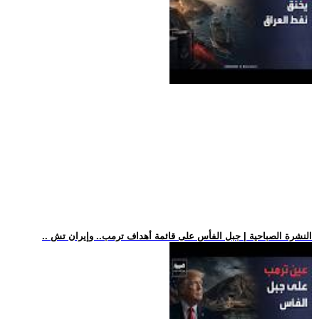
.. النشرة الصباحية | جبل الفأس على قائمة أهداف ترمب.. وإيران تش