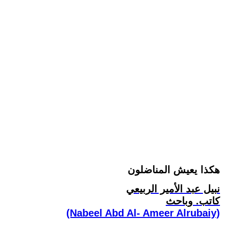
هكذا يعيش المناضلون
نبيل عبد الأمير الربيعي
كاتب. وباحث
(Nabeel Abd Al- Ameer Alrubaiy)