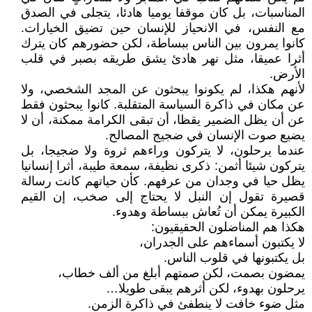
المناسبات، بل كان موقفا يوميا هادئا، يتجلى في الصدق
مع النفس، في الانحياز للإنسان حين تضيق الخيارات.
كانوا يمرون بين الناس ببساطة، لكن حضورهم كان يترك
أثرا عميقا، مثل نهر هادئ يشق طريقه بصبر في قلب
الأرض.
لأنهم هكذا، لم يكونوا يبحثون عن المجد الشخصي، ولا
عن مكان في ذاكرة السياسة المتقلبة. كانوا يبحثون فقط
عن أن يظل الضمير يقظا، أن تبقى الكرامة ممكنة، أن لا
يضيع صوت الإنسان في ضجيج المصالح.
عندما يرحلون، لا يتركون وراءهم ثروة ولا ضجيجا، بل
يتركون شيئا أثمن: ذكرى نظيفة، سمعة طيبة، أثرا إنسانيا
يظل حيا في وجدان من عرفهم. كأن حياتهم كانت رسالة
قصيرة تقول إن النبل لا يحتاج إلى صخب، إن القيم
الكبيرة يمكن أن تُعاش ببساطة وهدوء.
هكذا هم المناضلون الحقيقيون:
لا يكتبون أسماءهم على الجدران،
بل يكتبونها في قلوب الناس.
يمضون بصمت، لكن صمتهم أبلغ من ألف خطاب،
يرحلون بهدوء، لكن أثرهم يبقى طويلا…
مثل ضوء خافت لا ينطفئ في ذاكرة الزمن.