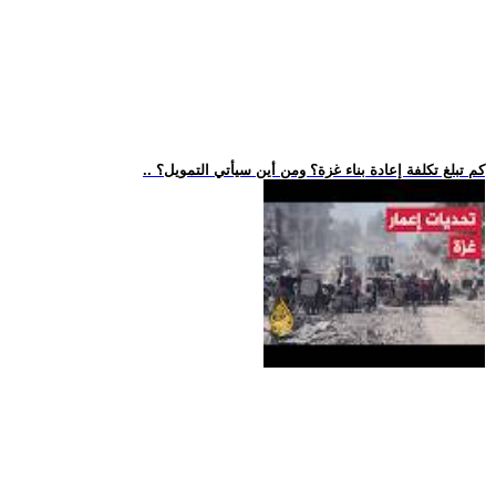
.. كم تبلغ تكلفة إعادة بناء غزة؟ ومن أين سيأتي التمويل؟