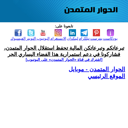
تابعونا على:
بودكاست
بنترست
تيلكرام
لينكدإن
الانستغرام
اليوتيوب
التويتر
الفيسبوك
تبرعاتكم وتبرعاتكن المالية تحفظ استقلال الحوار المتمدن،
فشاركونا في دعم استمرارية هذا الفضاء اليساري الحر
[اشترك في قناة ‫«الحوار المتمدن» على اليوتيوب]
الحوار المتمدن - موبايل
الموقع الرئيسي