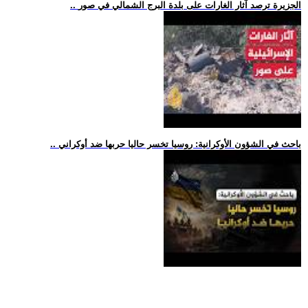
.. الجزيرة ترصد آثار الغارات على بلدة البرج الشمالي في صور
.. باحث في الشؤون الأوكرانية: روسيا تخسر حاليا حربها ضد أوكراني