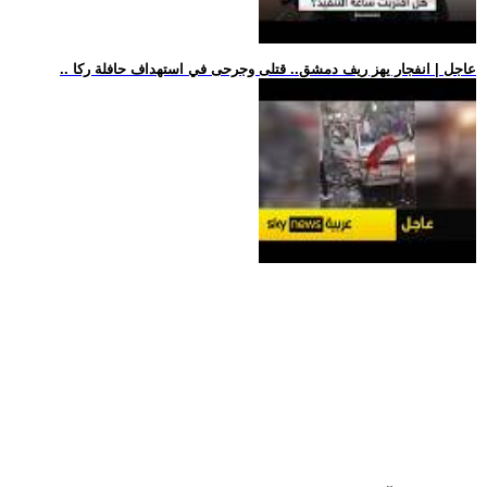
.. عاجل | انفجار يهز ريف دمشق.. قتلى وجرحى في استهداف حافلة ركا