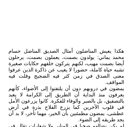
هكذا يعيش المناضلون أمثال الصديق المناضل حسام
محمد يماني: يولدون بصمت، يعملون بصمت، يرحلون
أيضا بصمت مهيب، لكنهم يتركون خلفهم حكايات صغيرة
تشبه حياة كاملة، حضورا لا يغيب عن ذاكرة الذين عرفوا
معنى الصدق في زمن كثر فيه الضجيج وقلت فيه
المواقف.
يمضون في دروبهم دون أن يلتفتوا إلى الأضواء، كأنهم
يعرفون منذ البداية أن الطريق إلى الكرامة لا يعبد
بالتصفيق، بل بالصبر والوفاء للفكرة. كانوا يزرعون الأمل
في قلوب الآخرين كما يزرع الفلاح بذرة في أرض
عطشى، يمضون مطمئنين بأن الخير، مهما تأخر، لا بد أن
يجد طريقه إلى الضوء.
لم يكن نضالهم صخبا في المنابر ولا شعاراتٍ تقال في