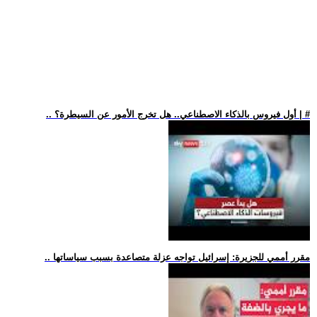
.. أول فيروس بالذكاء الاصطناعي.. هل تخرج الأمور عن السيطرة؟ | #
.. مقرر أممي للجزيرة: إسرائيل تواجه عزلة متصاعدة بسبب سياساتها