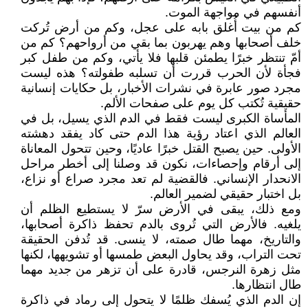
أنفسهم في مواجهة الموت.
كم من بيت أُغلق بابه على عجل، وكم من أرض تُركت
خلف أصحابها وهم يهربون بما بقي من أرواحهم؟ كم من
أمّ تنتظر خبرًا يطمئن قلبها فلا يأتي، وكم من طفل كبر
فجأة لأن الحرب قررت أن تسلبه طفولته؟ هذه ليست
مجرد صور عابرة في نشرات الأخبار، بل حكايات إنسانية
حقيقية تُكتب كل يوم على صفحات الألم.
المأساة الكبرى ليست فقط في الدم الذي يسيل، بل في
العالم الذي اعتاد رؤية هذا الدم حتى كاد يفقد دهشته
الأولى. حين يصبح القتل خبرًا عاديًا، وحين تتحول المعاناة
إلى أرقام وإحصاءات، نكون قد وصلنا إلى أخطر مراحل
الانحدار الإنساني. فالقضية لم تعد مجرد صراع أو نزاع،
بل اختبار حقيقي لضمير العالم.
ومع ذلك، يبقى في الأرض سرّ لا يستطيع الظلم أن
يلغيه. فالأرض التي تُروى بالدم تحفظ ذاكرة أصحابها،
والتاريخ، مهما طال صمته، لا ينسى. قد تُدفن الحقيقة
تحت التراب، وقد يحاول البعض طمسها أو تشويهها، لكنها
مثل زهرة النرجس، قادرة على أن تزهر من جديد مهما
طال انتظارها.
إن الدم الذي يُسفك ظلمًا لا يتحول إلى رماد في ذاكرة