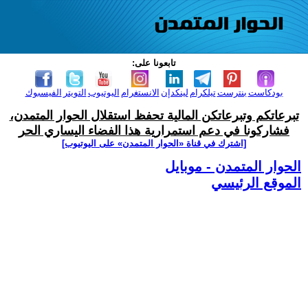
تابعونا على:
بودكاست
بنترست
تيلكرام
لينكدإن
الانستغرام
اليوتيوب
التويتر
الفيسبوك
تبرعاتكم وتبرعاتكن المالية تحفظ استقلال الحوار المتمدن،
فشاركونا في دعم استمرارية هذا الفضاء اليساري الحر
[اشترك في قناة ‫«الحوار المتمدن» على اليوتيوب]
الحوار المتمدن - موبايل
الموقع الرئيسي