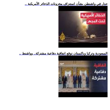
.. جدل في واشنطن بشأن استنزاف مخزونات الذخائر الأمريكية
.. السعودية وتركيا وباكستان توقع اتفاقية دفاعية مشتركة.. وواشنط